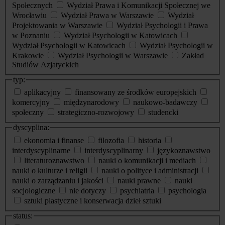
Społecznych
Wydział Prawa i Komunikacji Społecznej we
Wrocławiu
Wydział Prawa w Warszawie
Wydział
Projektowania w Warszawie
Wydział Psychologii i Prawa
w Poznaniu
Wydział Psychologii w Katowicach
Wydział Psychologii w Katowicach
Wydział Psychologii w
Krakowie
Wydział Psychologii w Warszawie
Zakład
Studiów Azjatyckich
typ:
aplikacyjny
finansowany ze środków europejskich
komercyjny
międzynarodowy
naukowo-badawczy
społeczny
strategiczno-rozwojowy
studencki
dyscyplina:
ekonomia i finanse
filozofia
historia
interdyscyplinarne
interdyscyplinarny
językoznawstwo
literaturoznawstwo
nauki o komunikacji i mediach
nauki o kulturze i religii
nauki o polityce i administracji
nauki o zarządzaniu i jakości
nauki prawne
nauki
socjologiczne
nie dotyczy
psychiatria
psychologia
sztuki plastyczne i konserwacja dzieł sztuki
status: