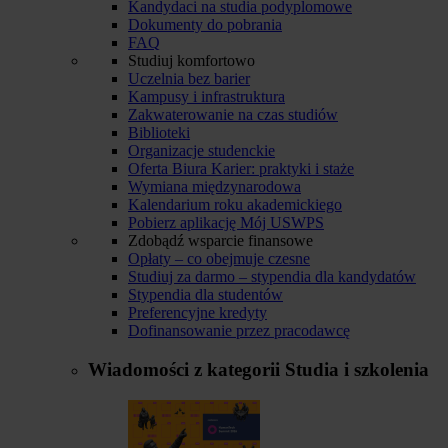
Kandydaci na studia podyplomowe
Dokumenty do pobrania
FAQ
Studiuj komfortowo
Uczelnia bez barier
Kampusy i infrastruktura
Zakwaterowanie na czas studiów
Biblioteki
Organizacje studenckie
Oferta Biura Karier: praktyki i staże
Wymiana międzynarodowa
Kalendarium roku akademickiego
Pobierz aplikację Mój USWPS
Zdobądź wsparcie finansowe
Opłaty – co obejmuje czesne
Studiuj za darmo – stypendia dla kandydatów
Stypendia dla studentów
Preferencyjne kredyty
Dofinansowanie przez pracodawcę
Wiadomości z kategorii
Studia i szkolenia