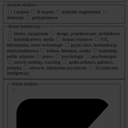
poziom studiów:
I stopnia
II stopnia
jednolite magisterskie
doktoraty
podyplomowe
obszar tematyczny:
biznes, zarządzanie
design, projektowanie, architektura
dziennikarstwo, media
human resources
UX,
informatyka, nowe technologie
języki obce, komunikacja
międzykulturowa
kultura, literatura, sztuka
marketing,
public relations
prawo
psychologia
psychoterapia
rozwój osobisty, coaching
społeczeństwo, państwo,
polityka
zdrowie, zaburzenia psychiczne
AI (sztuczna
inteligencja)
dodatkowe
forma studiów:
informacje
o
studiach