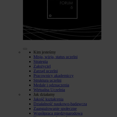
Kim jesteśmy
Misja, wizja, status uczelni
Strategia
Założyciel
Zarząd uczelni
Pracownicy akademiccy
Struktura uczelni
Medale i odznaczenia
Wirtualna Uczelnia
Jak działamy
Jakość kształcenia
Działalność naukowo-badawcza
Zaangażowanie społeczne
Współpraca międzynarodowa