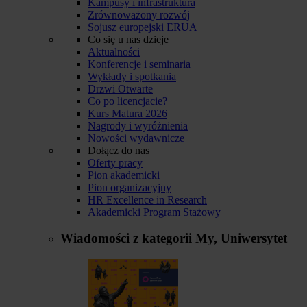
Kampusy i infrastruktura
Zrównoważony rozwój
Sojusz europejski ERUA
Co się u nas dzieje
Aktualności
Konferencje i seminaria
Wykłady i spotkania
Drzwi Otwarte
Co po licencjacie?
Kurs Matura 2026
Nagrody i wyróżnienia
Nowości wydawnicze
Dołącz do nas
Oferty pracy
Pion akademicki
Pion organizacyjny
HR Excellence in Research
Akademicki Program Stażowy
Wiadomości z kategorii
My, Uniwersytet