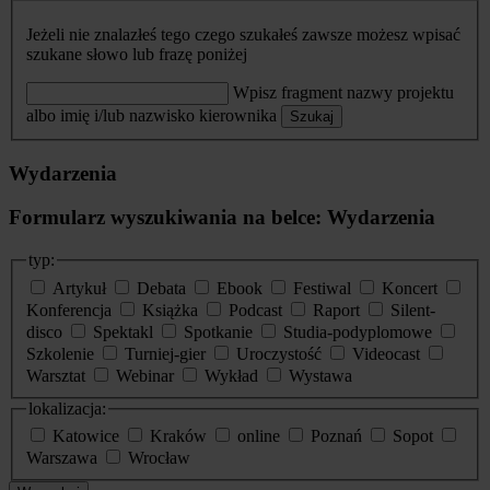
Jeżeli nie znalazłeś tego czego szukałeś zawsze możesz wpisać
szukane słowo lub frazę poniżej
Wpisz fragment nazwy projektu
albo imię i/lub nazwisko kierownika
Szukaj
Wydarzenia
Formularz wyszukiwania na belce: Wydarzenia
typ:
Artykuł
Debata
Ebook
Festiwal
Koncert
Konferencja
Książka
Podcast
Raport
Silent-
disco
Spektakl
Spotkanie
Studia-podyplomowe
Szkolenie
Turniej-gier
Uroczystość
Videocast
Warsztat
Webinar
Wykład
Wystawa
lokalizacja:
Katowice
Kraków
online
Poznań
Sopot
Warszawa
Wrocław