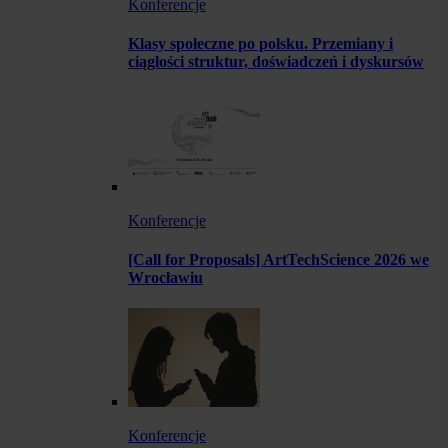
Konferencje
Klasy społeczne po polsku. Przemiany i
ciągłości struktur, doświadczeń i dyskursów
Konferencje
[Call for Proposals] ArtTechScience 2026 we
Wrocławiu
Konferencje