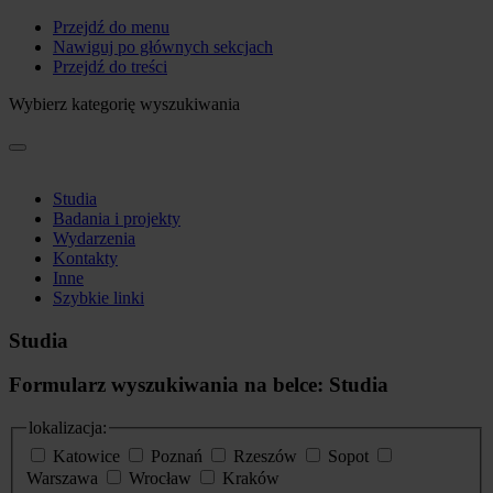
Przejdź do menu
Nawiguj po głównych sekcjach
Przejdź do treści
Wybierz kategorię wyszukiwania
Studia
Badania i projekty
Wydarzenia
Kontakty
Inne
Szybkie linki
Studia
Formularz wyszukiwania na belce: Studia
lokalizacja:
Katowice
Poznań
Rzeszów
Sopot
Warszawa
Wrocław
Kraków