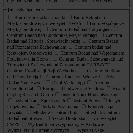
ogólnouczelniany
Sopot
Warszawa
Wrocław
jednostka badawcza:
Biuro Prorektorki ds. nauki
Biuro Rekrutacji
Międzynarodowej Uniwersytetu SWPS
Biuro Współpracy
Międzynarodowej
Centrum Badań nad Bullyingiem
Centrum Badań nad Ekonomiką Miejsc Pamięci
Centrum
Badań nad Historią i Sprawiedliwością
Centrum Badań
nad Poznaniem i Zachowaniem
Centrum badań nad
Rozwojem Osobowości
Centrum Badań nad Wspieraniem
Podejmowania Decyzji
Centrum Badań Stosowanych nad
Zdrowiem i Zachowaniami Zdrowotnymi CARE-BEH
Centrum Cywilizacji Azji Wschodniej
Centrum Studiów
nad Demokracją
Centrum Transferu Wiedzy
Dział
Badań Naukowych
Dział Marketingu
Emotion
Cognition Lab
Europejski Uniwersytet Viadrina
Health
Coping Research Group
Instytut Nauk Humanistycznych
Instytut Nauk Społecznych
Instytut Prawa
Instytut
Projektowania
Instytut Psychologii
Konfederacja
Lewiatan
Młodzi w Centrum Lab
StresLab Centrum
Badań nad Stresem
Szkoła Doktorska
Uniwersytet
SWPS
Wydział Interdyscyplinarny w Krakowie
Wydział Nauk Humanistycznych
Wydział Nauk