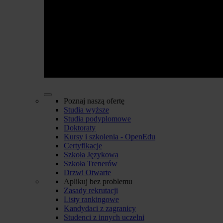
Poznaj naszą ofertę
Studia wyższe
Studia podyplomowe
Doktoraty
Kursy i szkolenia - OpenEdu
Certyfikacje
Szkoła Językowa
Szkoła Trenerów
Drzwi Otwarte
Aplikuj bez problemu
Zasady rekrutacji
Listy rankingowe
Kandydaci z zagranicy
Studenci z innych uczelni