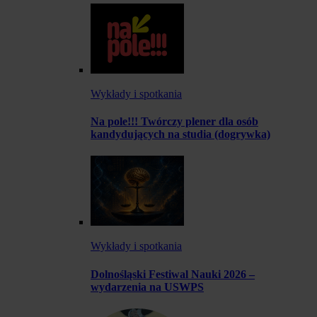
Wykłady i spotkania
Na pole!!! Twórczy plener dla osób
kandydujących na studia (dogrywka)
Wykłady i spotkania
Dolnośląski Festiwal Nauki 2026 –
wydarzenia na USWPS