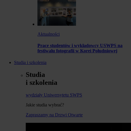
Aktualności
Prace studentów i wykładowcy USWPS na
festiwalu fotografii w Korei Południowej
Studia i szkolenia
Studia
i szkolenia
wydziały Uniwersytetu SWPS
Jakie studia wybrać?
Zapraszamy na Drzwi Otwarte