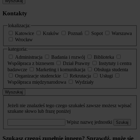
Wyszukaj
Kontakty
lokalizacja:
Katowice
Kraków
Poznań
Sopot
Warszawa
Wrocław
kategoria:
Administracja
Badania i rozwój
Biblioteka
Współpraca z biznesem
Dział Prawny
Instytuty i centra
badawcze
Marketing i komunikacja
Obsługa studenta
Organizacje studenckie
Rekrutacja
Usługi
Współpraca międzynarodowa
Wydziały
Wyszukaj
Jeżeli nie znalazłeś tego czego szukałeś zawsze możesz wpisać
szukane słowo lub frazę poniżej
Wpisz nazwę jednostki
Szukaj
Szukasz czegoś zupełnie innego? Sprawdź, może się