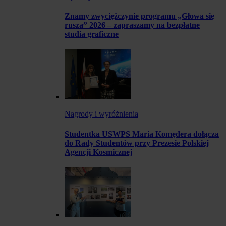
Znamy zwyciężczynie programu „Głowa się
rusza” 2026 – zapraszamy na bezpłatne
studia graficzne
Nagrody i wyróżnienia
Studentka USWPS Maria Komędera dołącza
do Rady Studentów przy Prezesie Polskiej
Agencji Kosmicznej