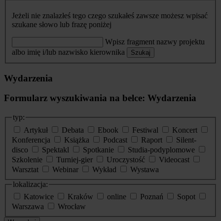
Jeżeli nie znalazłeś tego czego szukałeś zawsze możesz wpisać
szukane słowo lub frazę poniżej
Wpisz fragment nazwy projektu
albo imię i/lub nazwisko kierownika
Szukaj
Wydarzenia
Formularz wyszukiwania na belce: Wydarzenia
typ:
Artykuł
Debata
Ebook
Festiwal
Koncert
Konferencja
Książka
Podcast
Raport
Silent-
disco
Spektakl
Spotkanie
Studia-podyplomowe
Szkolenie
Turniej-gier
Uroczystość
Videocast
Warsztat
Webinar
Wykład
Wystawa
lokalizacja:
Katowice
Kraków
online
Poznań
Sopot
Warszawa
Wrocław