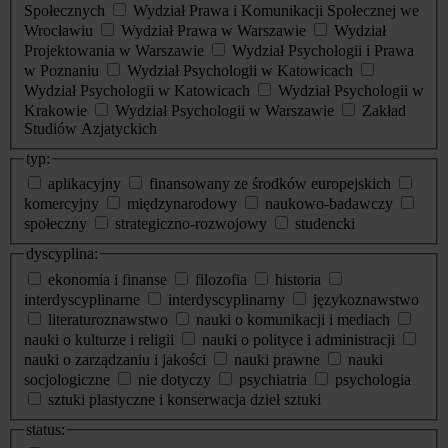
Społecznych
Wydział Prawa i Komunikacji Społecznej we
Wrocławiu
Wydział Prawa w Warszawie
Wydział
Projektowania w Warszawie
Wydział Psychologii i Prawa
w Poznaniu
Wydział Psychologii w Katowicach
Wydział Psychologii w Katowicach
Wydział Psychologii w
Krakowie
Wydział Psychologii w Warszawie
Zakład
Studiów Azjatyckich
typ:
aplikacyjny
finansowany ze środków europejskich
komercyjny
międzynarodowy
naukowo-badawczy
społeczny
strategiczno-rozwojowy
studencki
dyscyplina:
ekonomia i finanse
filozofia
historia
interdyscyplinarne
interdyscyplinarny
językoznawstwo
literaturoznawstwo
nauki o komunikacji i mediach
nauki o kulturze i religii
nauki o polityce i administracji
nauki o zarządzaniu i jakości
nauki prawne
nauki
socjologiczne
nie dotyczy
psychiatria
psychologia
sztuki plastyczne i konserwacja dzieł sztuki
status: