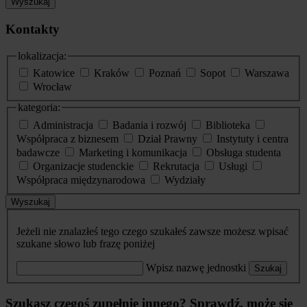
Wyszukaj
Kontakty
lokalizacja:
Katowice
Kraków
Poznań
Sopot
Warszawa
Wrocław
kategoria:
Administracja
Badania i rozwój
Biblioteka
Współpraca z biznesem
Dział Prawny
Instytuty i centra
badawcze
Marketing i komunikacja
Obsługa studenta
Organizacje studenckie
Rekrutacja
Usługi
Współpraca międzynarodowa
Wydziały
Wyszukaj
Jeżeli nie znalazłeś tego czego szukałeś zawsze możesz wpisać
szukane słowo lub frazę poniżej
Wpisz nazwę jednostki
Szukaj
Szukasz czegoś zupełnie innego? Sprawdź, może się