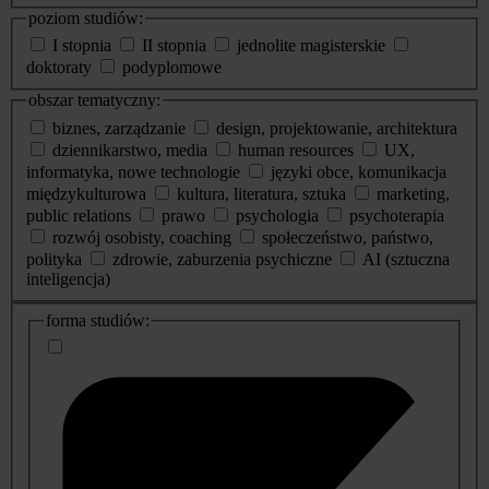
poziom studiów:
I stopnia
II stopnia
jednolite magisterskie
doktoraty
podyplomowe
obszar tematyczny:
biznes, zarządzanie
design, projektowanie, architektura
dziennikarstwo, media
human resources
UX,
informatyka, nowe technologie
języki obce, komunikacja
międzykulturowa
kultura, literatura, sztuka
marketing,
public relations
prawo
psychologia
psychoterapia
rozwój osobisty, coaching
społeczeństwo, państwo,
polityka
zdrowie, zaburzenia psychiczne
AI (sztuczna
inteligencja)
dodatkowe
forma studiów:
informacje
o
studiach