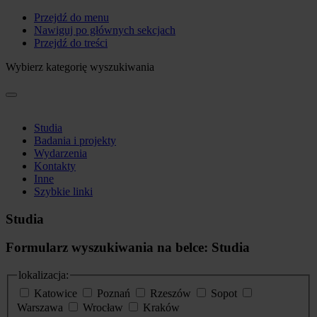
Przejdź do menu
Nawiguj po głównych sekcjach
Przejdź do treści
Wybierz kategorię wyszukiwania
Studia
Badania i projekty
Wydarzenia
Kontakty
Inne
Szybkie linki
Studia
Formularz wyszukiwania na belce: Studia
lokalizacja:
Katowice
Poznań
Rzeszów
Sopot
Warszawa
Wrocław
Kraków