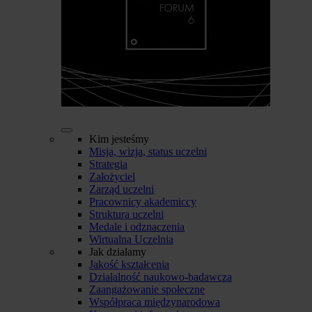
Kim jesteśmy
Misja, wizja, status uczelni
Strategia
Założyciel
Zarząd uczelni
Pracownicy akademiccy
Struktura uczelni
Medale i odznaczenia
Wirtualna Uczelnia
Jak działamy
Jakość kształcenia
Działalność naukowo-badawcza
Zaangażowanie społeczne
Współpraca międzynarodowa