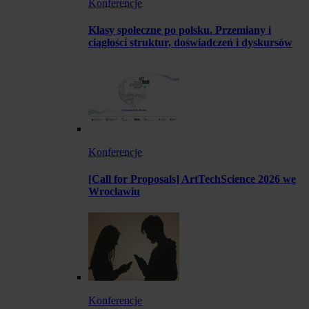
Konferencje
Klasy społeczne po polsku. Przemiany i
ciągłości struktur, doświadczeń i dyskursów
Konferencje
[Call for Proposals] ArtTechScience 2026 we
Wrocławiu
Konferencje