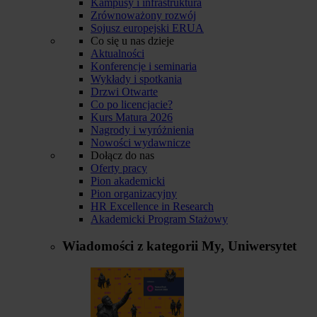
Kampusy i infrastruktura
Zrównoważony rozwój
Sojusz europejski ERUA
Co się u nas dzieje
Aktualności
Konferencje i seminaria
Wykłady i spotkania
Drzwi Otwarte
Co po licencjacie?
Kurs Matura 2026
Nagrody i wyróżnienia
Nowości wydawnicze
Dołącz do nas
Oferty pracy
Pion akademicki
Pion organizacyjny
HR Excellence in Research
Akademicki Program Stażowy
Wiadomości z kategorii
My, Uniwersytet