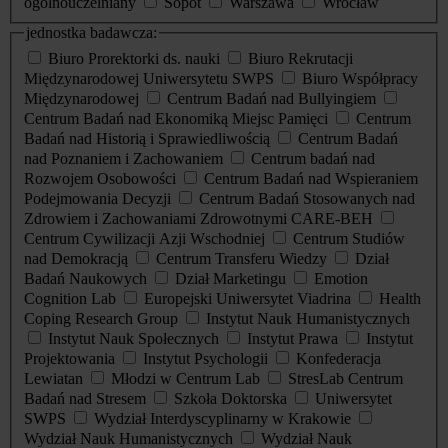
ogólnouczelniany
Sopot
Warszawa
Wrocław
jednostka badawcza:
Biuro Prorektorki ds. nauki
Biuro Rekrutacji
Międzynarodowej Uniwersytetu SWPS
Biuro Współpracy
Międzynarodowej
Centrum Badań nad Bullyingiem
Centrum Badań nad Ekonomiką Miejsc Pamięci
Centrum
Badań nad Historią i Sprawiedliwością
Centrum Badań
nad Poznaniem i Zachowaniem
Centrum badań nad
Rozwojem Osobowości
Centrum Badań nad Wspieraniem
Podejmowania Decyzji
Centrum Badań Stosowanych nad
Zdrowiem i Zachowaniami Zdrowotnymi CARE-BEH
Centrum Cywilizacji Azji Wschodniej
Centrum Studiów
nad Demokracją
Centrum Transferu Wiedzy
Dział
Badań Naukowych
Dział Marketingu
Emotion
Cognition Lab
Europejski Uniwersytet Viadrina
Health
Coping Research Group
Instytut Nauk Humanistycznych
Instytut Nauk Społecznych
Instytut Prawa
Instytut
Projektowania
Instytut Psychologii
Konfederacja
Lewiatan
Młodzi w Centrum Lab
StresLab Centrum
Badań nad Stresem
Szkoła Doktorska
Uniwersytet
SWPS
Wydział Interdyscyplinarny w Krakowie
Wydział Nauk Humanistycznych
Wydział Nauk