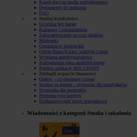
Kandydaci na studia podyplomowe
Dokumenty do pobrania
FAQ
Studiuj komfortowo
Uczelnia bez barier
Kampusy i infrastruktura
Zakwaterowanie na czas studiów
Biblioteki
Organizacje studenckie
Oferta Biura Karier: praktyki i staże
Wymiana międzynarodowa
Kalendarium roku akademickiego
Pobierz aplikację Mój USWPS
Zdobądź wsparcie finansowe
Opłaty – co obejmuje czesne
Studiuj za darmo – stypendia dla kandydatów
Stypendia dla studentów
Preferencyjne kredyty
Dofinansowanie przez pracodawcę
Wiadomości z kategorii
Studia i szkolenia