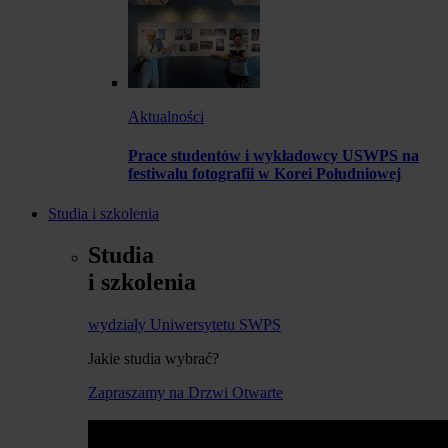
Aktualności
Prace studentów i wykładowcy USWPS na
festiwalu fotografii w Korei Południowej
Studia i szkolenia
Studia
i szkolenia
wydziały Uniwersytetu SWPS
Jakie studia wybrać?
Zapraszamy na Drzwi Otwarte