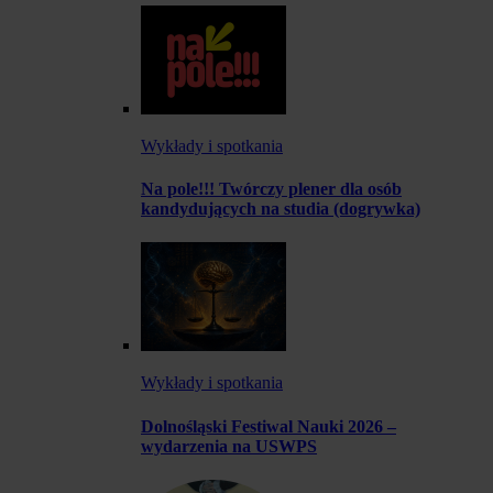
Wykłady i spotkania
Na pole!!! Twórczy plener dla osób
kandydujących na studia (dogrywka)
Wykłady i spotkania
Dolnośląski Festiwal Nauki 2026 –
wydarzenia na USWPS