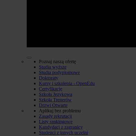
Poznaj naszą ofertę
Studia wyższe
Studia podyplomowe
Doktoraty
Kursy i szkolenia - OpenEdu
Certyfikacje
Szkoła Językowa
Szkoła Trenerów
Drzwi Otwarte
Aplikuj bez problemu
Zasady rekrutacji
Listy rankingowe
Kandydaci z zagranicy
Studenci z innych uczelni