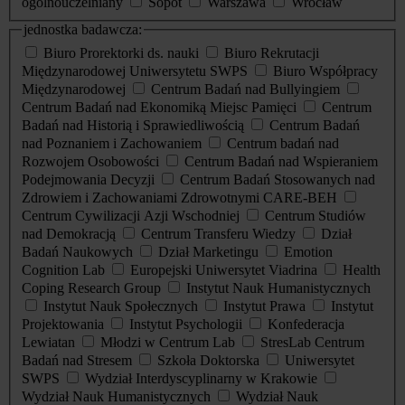
ogólnouczelniany
Sopot
Warszawa
Wrocław
jednostka badawcza:
Biuro Prorektorki ds. nauki
Biuro Rekrutacji
Międzynarodowej Uniwersytetu SWPS
Biuro Współpracy
Międzynarodowej
Centrum Badań nad Bullyingiem
Centrum Badań nad Ekonomiką Miejsc Pamięci
Centrum
Badań nad Historią i Sprawiedliwością
Centrum Badań
nad Poznaniem i Zachowaniem
Centrum badań nad
Rozwojem Osobowości
Centrum Badań nad Wspieraniem
Podejmowania Decyzji
Centrum Badań Stosowanych nad
Zdrowiem i Zachowaniami Zdrowotnymi CARE-BEH
Centrum Cywilizacji Azji Wschodniej
Centrum Studiów
nad Demokracją
Centrum Transferu Wiedzy
Dział
Badań Naukowych
Dział Marketingu
Emotion
Cognition Lab
Europejski Uniwersytet Viadrina
Health
Coping Research Group
Instytut Nauk Humanistycznych
Instytut Nauk Społecznych
Instytut Prawa
Instytut
Projektowania
Instytut Psychologii
Konfederacja
Lewiatan
Młodzi w Centrum Lab
StresLab Centrum
Badań nad Stresem
Szkoła Doktorska
Uniwersytet
SWPS
Wydział Interdyscyplinarny w Krakowie
Wydział Nauk Humanistycznych
Wydział Nauk