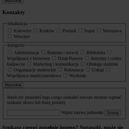
Wyszukaj
Kontakty
lokalizacja:
Katowice
Kraków
Poznań
Sopot
Warszawa
Wrocław
kategoria:
Administracja
Badania i rozwój
Biblioteka
Współpraca z biznesem
Dział Prawny
Instytuty i centra
badawcze
Marketing i komunikacja
Obsługa studenta
Organizacje studenckie
Rekrutacja
Usługi
Współpraca międzynarodowa
Wydziały
Wyszukaj
Jeżeli nie znalazłeś tego czego szukałeś zawsze możesz wpisać
szukane słowo lub frazę poniżej
Wpisz nazwę jednostki
Szukaj
Szukasz czegoś zupełnie innego? Sprawdź, może się