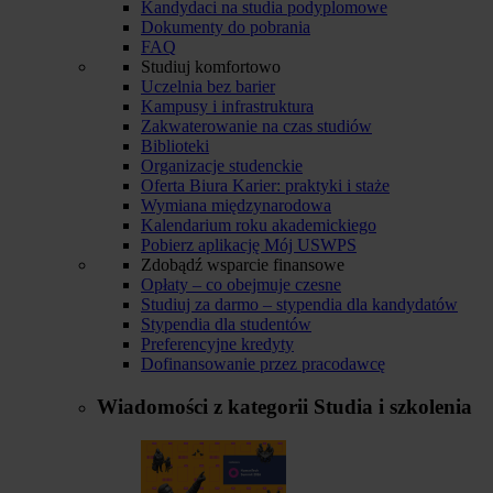
Kandydaci na studia podyplomowe
Dokumenty do pobrania
FAQ
Studiuj komfortowo
Uczelnia bez barier
Kampusy i infrastruktura
Zakwaterowanie na czas studiów
Biblioteki
Organizacje studenckie
Oferta Biura Karier: praktyki i staże
Wymiana międzynarodowa
Kalendarium roku akademickiego
Pobierz aplikację Mój USWPS
Zdobądź wsparcie finansowe
Opłaty – co obejmuje czesne
Studiuj za darmo – stypendia dla kandydatów
Stypendia dla studentów
Preferencyjne kredyty
Dofinansowanie przez pracodawcę
Wiadomości z kategorii
Studia i szkolenia