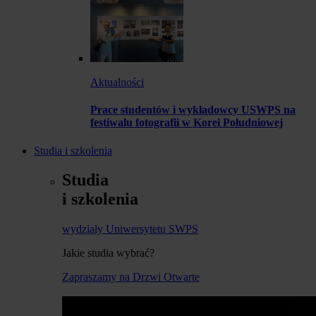
Aktualności
Prace studentów i wykładowcy USWPS na
festiwalu fotografii w Korei Południowej
Studia i szkolenia
Studia
i szkolenia
wydziały Uniwersytetu SWPS
Jakie studia wybrać?
Zapraszamy na Drzwi Otwarte