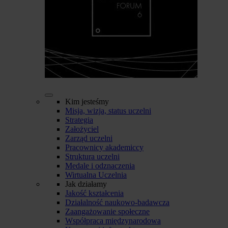
Kim jesteśmy
Misja, wizja, status uczelni
Strategia
Założyciel
Zarząd uczelni
Pracownicy akademiccy
Struktura uczelni
Medale i odznaczenia
Wirtualna Uczelnia
Jak działamy
Jakość kształcenia
Działalność naukowo-badawcza
Zaangażowanie społeczne
Współpraca międzynarodowa