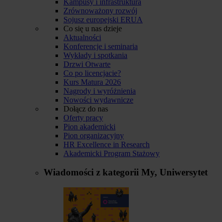
Kampusy i infrastruktura
Zrównoważony rozwój
Sojusz europejski ERUA
Co się u nas dzieje
Aktualności
Konferencje i seminaria
Wykłady i spotkania
Drzwi Otwarte
Co po licencjacie?
Kurs Matura 2026
Nagrody i wyróżnienia
Nowości wydawnicze
Dołącz do nas
Oferty pracy
Pion akademicki
Pion organizacyjny
HR Excellence in Research
Akademicki Program Stażowy
Wiadomości z kategorii
My, Uniwersytet