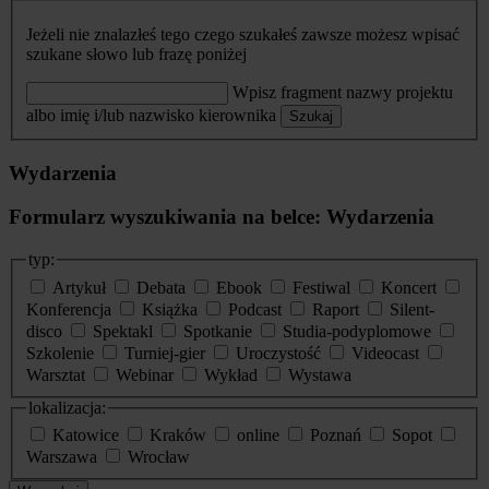
Jeżeli nie znalazłeś tego czego szukałeś zawsze możesz wpisać
szukane słowo lub frazę poniżej
Wpisz fragment nazwy projektu
albo imię i/lub nazwisko kierownika
Szukaj
Wydarzenia
Formularz wyszukiwania na belce: Wydarzenia
typ:
Artykuł
Debata
Ebook
Festiwal
Koncert
Konferencja
Książka
Podcast
Raport
Silent-
disco
Spektakl
Spotkanie
Studia-podyplomowe
Szkolenie
Turniej-gier
Uroczystość
Videocast
Warsztat
Webinar
Wykład
Wystawa
lokalizacja:
Katowice
Kraków
online
Poznań
Sopot
Warszawa
Wrocław