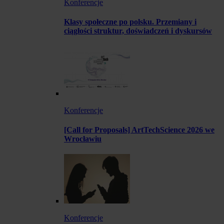
Konferencje
Klasy społeczne po polsku. Przemiany i
ciągłości struktur, doświadczeń i dyskursów
Konferencje
[Call for Proposals] ArtTechScience 2026 we
Wrocławiu
Konferencje