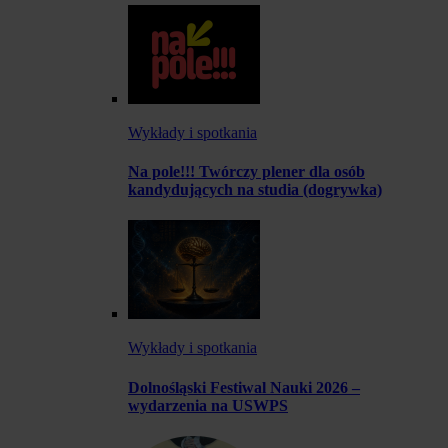
Wykłady i spotkania
Na pole!!! Twórczy plener dla osób
kandydujących na studia (dogrywka)
Wykłady i spotkania
Dolnośląski Festiwal Nauki 2026 –
wydarzenia na USWPS