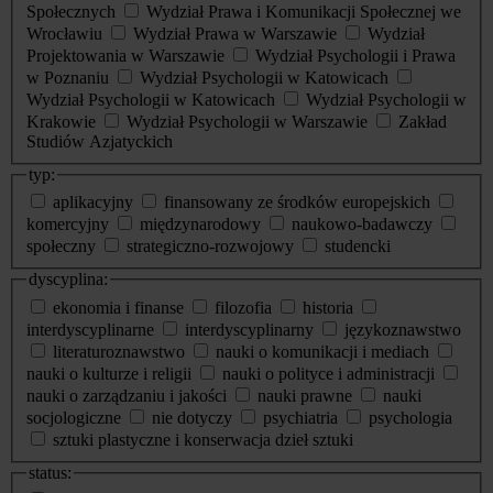
Społecznych
Wydział Prawa i Komunikacji Społecznej we
Wrocławiu
Wydział Prawa w Warszawie
Wydział
Projektowania w Warszawie
Wydział Psychologii i Prawa
w Poznaniu
Wydział Psychologii w Katowicach
Wydział Psychologii w Katowicach
Wydział Psychologii w
Krakowie
Wydział Psychologii w Warszawie
Zakład
Studiów Azjatyckich
typ:
aplikacyjny
finansowany ze środków europejskich
komercyjny
międzynarodowy
naukowo-badawczy
społeczny
strategiczno-rozwojowy
studencki
dyscyplina:
ekonomia i finanse
filozofia
historia
interdyscyplinarne
interdyscyplinarny
językoznawstwo
literaturoznawstwo
nauki o komunikacji i mediach
nauki o kulturze i religii
nauki o polityce i administracji
nauki o zarządzaniu i jakości
nauki prawne
nauki
socjologiczne
nie dotyczy
psychiatria
psychologia
sztuki plastyczne i konserwacja dzieł sztuki
status: