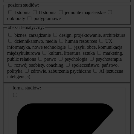
poziom studiów:
I stopnia
II stopnia
jednolite magisterskie
doktoraty
podyplomowe
obszar tematyczny:
biznes, zarządzanie
design, projektowanie, architektura
dziennikarstwo, media
human resources
UX,
informatyka, nowe technologie
języki obce, komunikacja
międzykulturowa
kultura, literatura, sztuka
marketing,
public relations
prawo
psychologia
psychoterapia
rozwój osobisty, coaching
społeczeństwo, państwo,
polityka
zdrowie, zaburzenia psychiczne
AI (sztuczna
inteligencja)
dodatkowe
forma studiów:
informacje
o
studiach