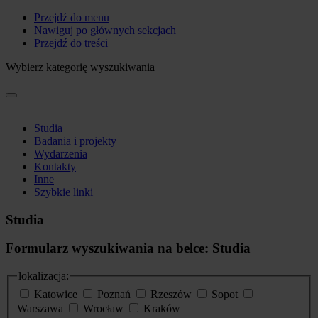
Przejdź do menu
Nawiguj po głównych sekcjach
Przejdź do treści
Wybierz kategorię wyszukiwania
Studia
Badania i projekty
Wydarzenia
Kontakty
Inne
Szybkie linki
Studia
Formularz wyszukiwania na belce: Studia
lokalizacja:
Katowice
Poznań
Rzeszów
Sopot
Warszawa
Wrocław
Kraków