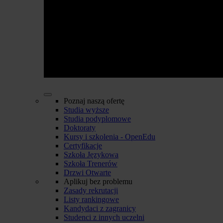
Poznaj naszą ofertę
Studia wyższe
Studia podyplomowe
Doktoraty
Kursy i szkolenia - OpenEdu
Certyfikacje
Szkoła Językowa
Szkoła Trenerów
Drzwi Otwarte
Aplikuj bez problemu
Zasady rekrutacji
Listy rankingowe
Kandydaci z zagranicy
Studenci z innych uczelni