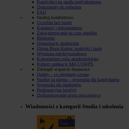
Kandydaci na studia podyplomowe
Dokumenty do pobrania
FAQ
Studiuj komfortowo
Uczelnia bez barier
Kampusy i infrastruktura
Zakwaterowanie na czas studiów
Biblioteki
Organizacje studenckie
Oferta Biura Karier: praktyki i staże
Wymiana międzynarodowa
Kalendarium roku akademickiego
Pobierz aplikację Mój USWPS
Zdobądź wsparcie finansowe
Opłaty – co obejmuje czesne
Studiuj za darmo – stypendia dla kandydatów
Stypendia dla studentów
Preferencyjne kredyty
Dofinansowanie przez pracodawcę
Wiadomości z kategorii
Studia i szkolenia