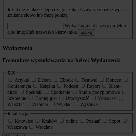
Jeżeli nie znalazłeś tego czego szukałeś zawsze możesz wpisać
szukane słowo lub frazę poniżej
Wpisz fragment nazwy projektu
albo imię i/lub nazwisko kierownika
Szukaj
Wydarzenia
Formularz wyszukiwania na belce: Wydarzenia
typ:
Artykuł
Debata
Ebook
Festiwal
Koncert
Konferencja
Książka
Podcast
Raport
Silent-
disco
Spektakl
Spotkanie
Studia-podyplomowe
Szkolenie
Turniej-gier
Uroczystość
Videocast
Warsztat
Webinar
Wykład
Wystawa
lokalizacja:
Katowice
Kraków
online
Poznań
Sopot
Warszawa
Wrocław