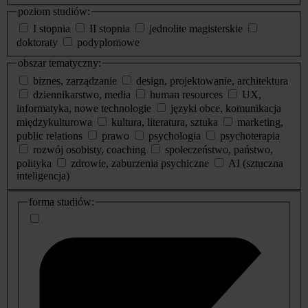
poziom studiów:
I stopnia
II stopnia
jednolite magisterskie
doktoraty
podyplomowe
obszar tematyczny:
biznes, zarządzanie
design, projektowanie, architektura
dziennikarstwo, media
human resources
UX,
informatyka, nowe technologie
języki obce, komunikacja
międzykulturowa
kultura, literatura, sztuka
marketing,
public relations
prawo
psychologia
psychoterapia
rozwój osobisty, coaching
społeczeństwo, państwo,
polityka
zdrowie, zaburzenia psychiczne
AI (sztuczna
inteligencja)
dodatkowe
forma studiów:
informacje
o
studiach