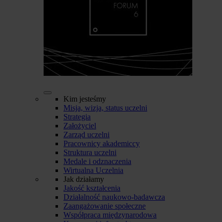
Kim jesteśmy
Misja, wizja, status uczelni
Strategia
Założyciel
Zarząd uczelni
Pracownicy akademiccy
Struktura uczelni
Medale i odznaczenia
Wirtualna Uczelnia
Jak działamy
Jakość kształcenia
Działalność naukowo-badawcza
Zaangażowanie społeczne
Współpraca międzynarodowa