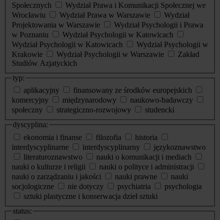
Społecznych
Wydział Prawa i Komunikacji Społecznej we
Wrocławiu
Wydział Prawa w Warszawie
Wydział
Projektowania w Warszawie
Wydział Psychologii i Prawa
w Poznaniu
Wydział Psychologii w Katowicach
Wydział Psychologii w Katowicach
Wydział Psychologii w
Krakowie
Wydział Psychologii w Warszawie
Zakład
Studiów Azjatyckich
typ:
aplikacyjny
finansowany ze środków europejskich
komercyjny
międzynarodowy
naukowo-badawczy
społeczny
strategiczno-rozwojowy
studencki
dyscyplina:
ekonomia i finanse
filozofia
historia
interdyscyplinarne
interdyscyplinarny
językoznawstwo
literaturoznawstwo
nauki o komunikacji i mediach
nauki o kulturze i religii
nauki o polityce i administracji
nauki o zarządzaniu i jakości
nauki prawne
nauki
socjologiczne
nie dotyczy
psychiatria
psychologia
sztuki plastyczne i konserwacja dzieł sztuki
status: