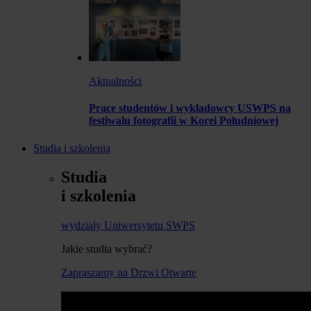
Aktualności
Prace studentów i wykładowcy USWPS na
festiwalu fotografii w Korei Południowej
Studia i szkolenia
Studia
i szkolenia
wydziały Uniwersytetu SWPS
Jakie studia wybrać?
Zapraszamy na Drzwi Otwarte