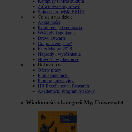
Kampusy i infrastruktura
Zrównoważony rozwój
Sojusz europejski ERUA
Co się u nas dzieje
Aktualności
Konferencje i seminaria
Wykłady i spotkania
Drzwi Otwarte
Co po licencjacie?
Kurs Matura 2026
Nagrody i wyróżnienia
Nowości wydawnicze
Dołącz do nas
Oferty pracy
Pion akademicki
Pion organizacyjny
HR Excellence in Research
Akademicki Program Stażowy
Wiadomości z kategorii
My, Uniwersytet