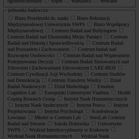
ogólnouczelniany
Sopot
Warszawa
Wrocław
jednostka badawcza:
Biuro Prorektorki ds. nauki
Biuro Rekrutacji
Międzynarodowej Uniwersytetu SWPS
Biuro Współpracy
Międzynarodowej
Centrum Badań nad Bullyingiem
Centrum Badań nad Ekonomiką Miejsc Pamięci
Centrum
Badań nad Historią i Sprawiedliwością
Centrum Badań
nad Poznaniem i Zachowaniem
Centrum badań nad
Rozwojem Osobowości
Centrum Badań nad Wspieraniem
Podejmowania Decyzji
Centrum Badań Stosowanych nad
Zdrowiem i Zachowaniami Zdrowotnymi CARE-BEH
Centrum Cywilizacji Azji Wschodniej
Centrum Studiów
nad Demokracją
Centrum Transferu Wiedzy
Dział
Badań Naukowych
Dział Marketingu
Emotion
Cognition Lab
Europejski Uniwersytet Viadrina
Health
Coping Research Group
Instytut Nauk Humanistycznych
Instytut Nauk Społecznych
Instytut Prawa
Instytut
Projektowania
Instytut Psychologii
Konfederacja
Lewiatan
Młodzi w Centrum Lab
StresLab Centrum
Badań nad Stresem
Szkoła Doktorska
Uniwersytet
SWPS
Wydział Interdyscyplinarny w Krakowie
Wydział Nauk Humanistycznych
Wydział Nauk