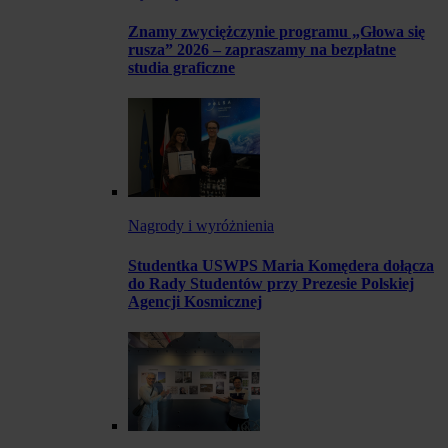
Znamy zwyciężczynie programu „Głowa się
rusza” 2026 – zapraszamy na bezpłatne
studia graficzne
Nagrody i wyróżnienia
Studentka USWPS Maria Komędera dołącza
do Rady Studentów przy Prezesie Polskiej
Agencji Kosmicznej