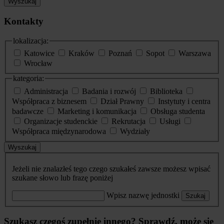
Wyszukaj
Kontakty
lokalizacja:
Katowice
Kraków
Poznań
Sopot
Warszawa
Wrocław
kategoria:
Administracja
Badania i rozwój
Biblioteka
Współpraca z biznesem
Dział Prawny
Instytuty i centra
badawcze
Marketing i komunikacja
Obsługa studenta
Organizacje studenckie
Rekrutacja
Usługi
Współpraca międzynarodowa
Wydziały
Wyszukaj
Jeżeli nie znalazłeś tego czego szukałeś zawsze możesz wpisać
szukane słowo lub frazę poniżej
Wpisz nazwę jednostki
Szukaj
Szukasz czegoś zupełnie innego? Sprawdź, może się