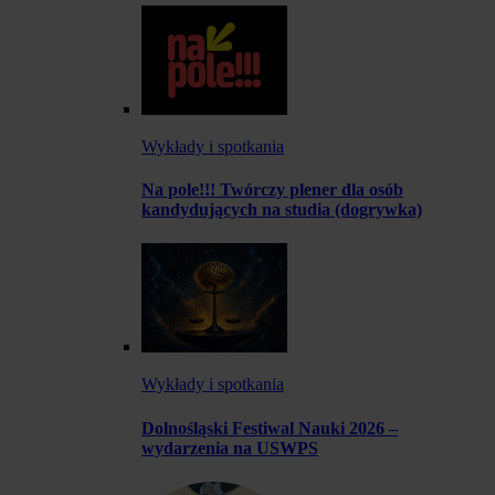
Wykłady i spotkania
Na pole!!! Twórczy plener dla osób
kandydujących na studia (dogrywka)
Wykłady i spotkania
Dolnośląski Festiwal Nauki 2026 –
wydarzenia na USWPS