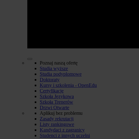
Poznaj naszą ofertę
Studia wyższe
Studia podyplomowe
Doktoraty
Kursy i szkolenia - OpenEdu
Certyfikacje
Szkoła Językowa
Szkoła Trenerów
Drzwi Otwarte
Aplikuj bez problemu
Zasady rekrutacji
Listy rankingowe
Kandydaci z zagranicy
Studenci z innych uczelni