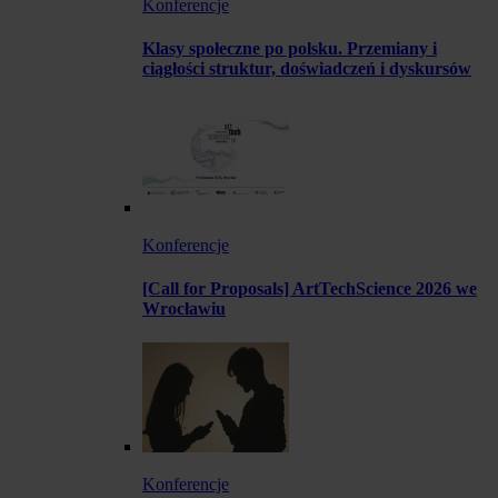
Konferencje
Klasy społeczne po polsku. Przemiany i
ciągłości struktur, doświadczeń i dyskursów
Konferencje
[Call for Proposals] ArtTechScience 2026 we
Wrocławiu
Konferencje