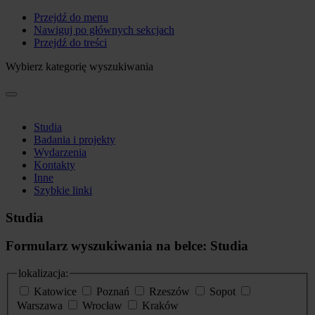
Przejdź do menu
Nawiguj po głównych sekcjach
Przejdź do treści
Wybierz kategorię wyszukiwania
Studia
Badania i projekty
Wydarzenia
Kontakty
Inne
Szybkie linki
Studia
Formularz wyszukiwania na belce: Studia
lokalizacja:
Katowice
Poznań
Rzeszów
Sopot
Warszawa
Wrocław
Kraków