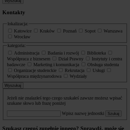
Wyszukaj
Kontakty
lokalizacja:
Katowice
Kraków
Poznań
Sopot
Warszawa
Wrocław
kategoria:
Administracja
Badania i rozwój
Biblioteka
Współpraca z biznesem
Dział Prawny
Instytuty i centra
badawcze
Marketing i komunikacja
Obsługa studenta
Organizacje studenckie
Rekrutacja
Usługi
Współpraca międzynarodowa
Wydziały
Wyszukaj
Jeżeli nie znalazłeś tego czego szukałeś zawsze możesz wpisać
szukane słowo lub frazę poniżej
Wpisz nazwę jednostki
Szukaj
Szukasz czegoś zupełnie innego? Sprawdź, może się