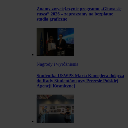
Znamy zwyciężczynie programu „Głowa się
rusza” 2026 – zapraszamy na bezpłatne
studia graficzne
Nagrody i wyróżnienia
Studentka USWPS Maria Komędera dołącza
do Rady Studentów przy Prezesie Polskiej
Agencji Kosmicznej