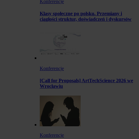
Konferencje
Klasy społeczne po polsku. Przemiany i
ciągłości struktur, doświadczeń i dyskursów
Konferencje
[Call for Proposals] ArtTechScience 2026 we
Wrocławiu
Konferencje