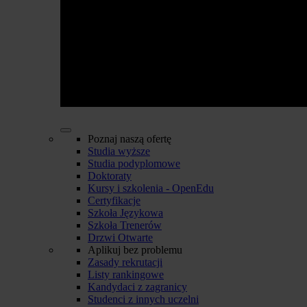
Poznaj naszą ofertę
Studia wyższe
Studia podyplomowe
Doktoraty
Kursy i szkolenia - OpenEdu
Certyfikacje
Szkoła Językowa
Szkoła Trenerów
Drzwi Otwarte
Aplikuj bez problemu
Zasady rekrutacji
Listy rankingowe
Kandydaci z zagranicy
Studenci z innych uczelni