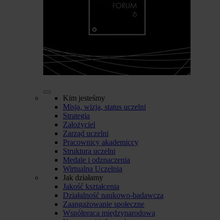
Kim jesteśmy
Misja, wizja, status uczelni
Strategia
Założyciel
Zarząd uczelni
Pracownicy akademiccy
Struktura uczelni
Medale i odznaczenia
Wirtualna Uczelnia
Jak działamy
Jakość kształcenia
Działalność naukowo-badawcza
Zaangażowanie społeczne
Współpraca międzynarodowa