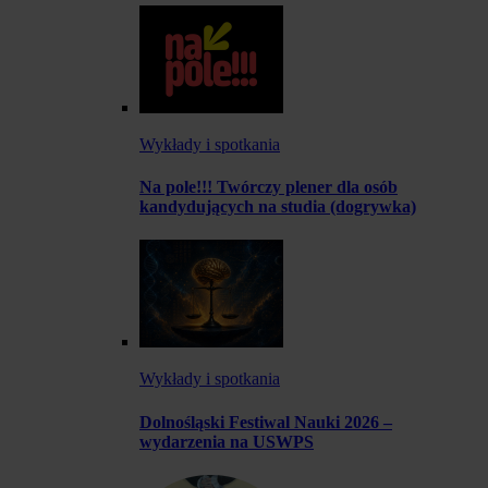
Wykłady i spotkania
Na pole!!! Twórczy plener dla osób
kandydujących na studia (dogrywka)
Wykłady i spotkania
Dolnośląski Festiwal Nauki 2026 –
wydarzenia na USWPS