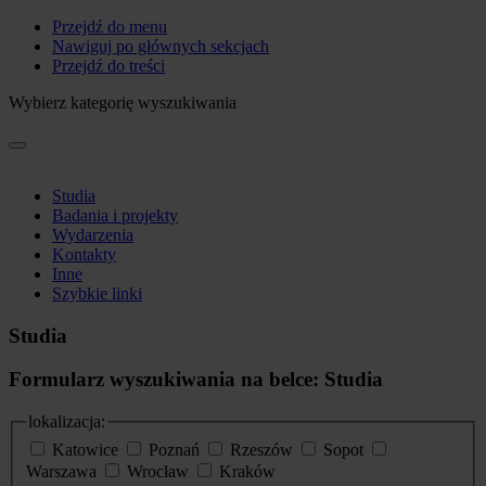
Przejdź do menu
Nawiguj po głównych sekcjach
Przejdź do treści
Wybierz kategorię wyszukiwania
Studia
Badania i projekty
Wydarzenia
Kontakty
Inne
Szybkie linki
Studia
Formularz wyszukiwania na belce: Studia
lokalizacja:
Katowice
Poznań
Rzeszów
Sopot
Warszawa
Wrocław
Kraków