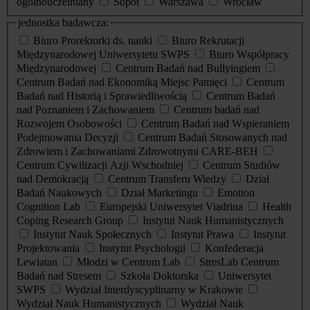
ogólnouczelniany
Sopot
Warszawa
Wrocław
jednostka badawcza:
Biuro Prorektorki ds. nauki
Biuro Rekrutacji
Międzynarodowej Uniwersytetu SWPS
Biuro Współpracy
Międzynarodowej
Centrum Badań nad Bullyingiem
Centrum Badań nad Ekonomiką Miejsc Pamięci
Centrum
Badań nad Historią i Sprawiedliwością
Centrum Badań
nad Poznaniem i Zachowaniem
Centrum badań nad
Rozwojem Osobowości
Centrum Badań nad Wspieraniem
Podejmowania Decyzji
Centrum Badań Stosowanych nad
Zdrowiem i Zachowaniami Zdrowotnymi CARE-BEH
Centrum Cywilizacji Azji Wschodniej
Centrum Studiów
nad Demokracją
Centrum Transferu Wiedzy
Dział
Badań Naukowych
Dział Marketingu
Emotion
Cognition Lab
Europejski Uniwersytet Viadrina
Health
Coping Research Group
Instytut Nauk Humanistycznych
Instytut Nauk Społecznych
Instytut Prawa
Instytut
Projektowania
Instytut Psychologii
Konfederacja
Lewiatan
Młodzi w Centrum Lab
StresLab Centrum
Badań nad Stresem
Szkoła Doktorska
Uniwersytet
SWPS
Wydział Interdyscyplinarny w Krakowie
Wydział Nauk Humanistycznych
Wydział Nauk