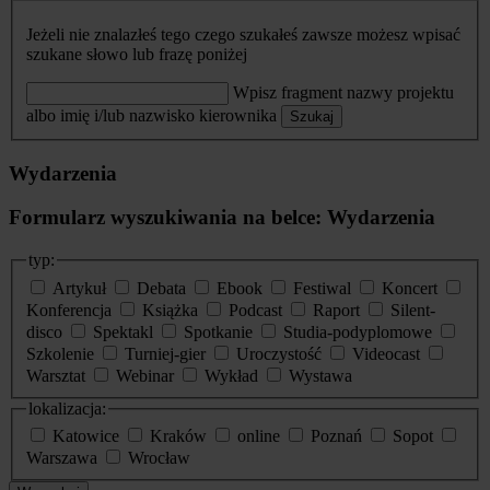
Jeżeli nie znalazłeś tego czego szukałeś zawsze możesz wpisać
szukane słowo lub frazę poniżej
Wpisz fragment nazwy projektu
albo imię i/lub nazwisko kierownika
Szukaj
Wydarzenia
Formularz wyszukiwania na belce: Wydarzenia
typ:
Artykuł
Debata
Ebook
Festiwal
Koncert
Konferencja
Książka
Podcast
Raport
Silent-
disco
Spektakl
Spotkanie
Studia-podyplomowe
Szkolenie
Turniej-gier
Uroczystość
Videocast
Warsztat
Webinar
Wykład
Wystawa
lokalizacja:
Katowice
Kraków
online
Poznań
Sopot
Warszawa
Wrocław