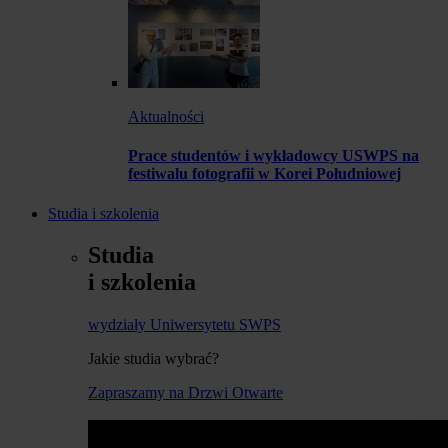
Aktualności
Prace studentów i wykładowcy USWPS na
festiwalu fotografii w Korei Południowej
Studia i szkolenia
Studia
i szkolenia
wydziały Uniwersytetu SWPS
Jakie studia wybrać?
Zapraszamy na Drzwi Otwarte