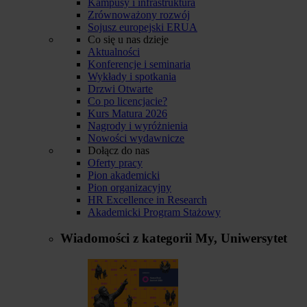
Kampusy i infrastruktura
Zrównoważony rozwój
Sojusz europejski ERUA
Co się u nas dzieje
Aktualności
Konferencje i seminaria
Wykłady i spotkania
Drzwi Otwarte
Co po licencjacie?
Kurs Matura 2026
Nagrody i wyróżnienia
Nowości wydawnicze
Dołącz do nas
Oferty pracy
Pion akademicki
Pion organizacyjny
HR Excellence in Research
Akademicki Program Stażowy
Wiadomości z kategorii
My, Uniwersytet