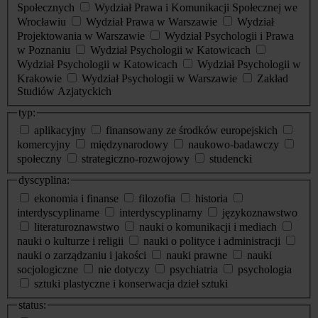
Społecznych
Wydział Prawa i Komunikacji Społecznej we
Wrocławiu
Wydział Prawa w Warszawie
Wydział
Projektowania w Warszawie
Wydział Psychologii i Prawa
w Poznaniu
Wydział Psychologii w Katowicach
Wydział Psychologii w Katowicach
Wydział Psychologii w
Krakowie
Wydział Psychologii w Warszawie
Zakład
Studiów Azjatyckich
typ:
aplikacyjny
finansowany ze środków europejskich
komercyjny
międzynarodowy
naukowo-badawczy
społeczny
strategiczno-rozwojowy
studencki
dyscyplina:
ekonomia i finanse
filozofia
historia
interdyscyplinarne
interdyscyplinarny
językoznawstwo
literaturoznawstwo
nauki o komunikacji i mediach
nauki o kulturze i religii
nauki o polityce i administracji
nauki o zarządzaniu i jakości
nauki prawne
nauki
socjologiczne
nie dotyczy
psychiatria
psychologia
sztuki plastyczne i konserwacja dzieł sztuki
status: