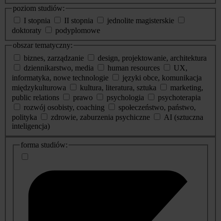
poziom studiów:
I stopnia
II stopnia
jednolite magisterskie
doktoraty
podyplomowe
obszar tematyczny:
biznes, zarządzanie
design, projektowanie, architektura
dziennikarstwo, media
human resources
UX,
informatyka, nowe technologie
języki obce, komunikacja
międzykulturowa
kultura, literatura, sztuka
marketing,
public relations
prawo
psychologia
psychoterapia
rozwój osobisty, coaching
społeczeństwo, państwo,
polityka
zdrowie, zaburzenia psychiczne
AI (sztuczna
inteligencja)
dodatkowe
forma studiów:
informacje
o
studiach