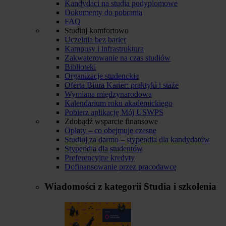
Kandydaci na studia podyplomowe
Dokumenty do pobrania
FAQ
Studiuj komfortowo
Uczelnia bez barier
Kampusy i infrastruktura
Zakwaterowanie na czas studiów
Biblioteki
Organizacje studenckie
Oferta Biura Karier: praktyki i staże
Wymiana międzynarodowa
Kalendarium roku akademickiego
Pobierz aplikację Mój USWPS
Zdobądź wsparcie finansowe
Opłaty – co obejmuje czesne
Studiuj za darmo – stypendia dla kandydatów
Stypendia dla studentów
Preferencyjne kredyty
Dofinansowanie przez pracodawcę
Wiadomości z kategorii
Studia i szkolenia