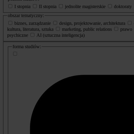
I stopnia
II stopnia
jednolite magisterskie
doktoraty
obszar tematyczny:
biznes, zarządzanie
design, projektowanie, architektura
kultura, literatura, sztuka
marketing, public relations
prawo
psychiczne
AI (sztuczna inteligencja)
dodatkowe
forma studiów:
informacje
o
studiach