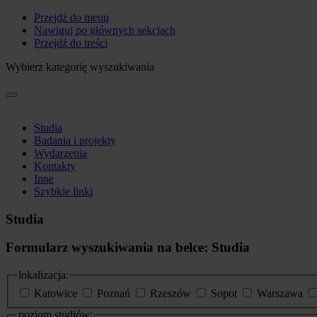
Przejdź do menu
Nawiguj po głównych sekcjach
Przejdź do treści
Wybierz kategorię wyszukiwania
Studia
Badania i projekty
Wydarzenia
Kontakty
Inne
Szybkie linki
Studia
Formularz wyszukiwania na belce: Studia
lokalizacja:
Katowice
Poznań
Rzeszów
Sopot
Warszawa
poziom studiów: