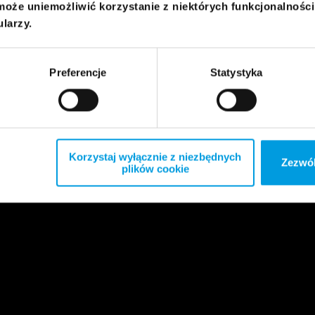
może uniemożliwić korzystanie z niektórych funkcjonalnośc
ularzy.
Preferencje
Statystyka
Korzystaj wyłącznie z niezbędnych
Zezwól
plików cookie