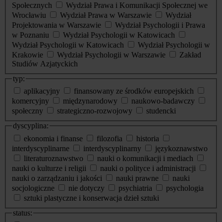
Społecznych
Wydział Prawa i Komunikacji Społecznej we
Wrocławiu
Wydział Prawa w Warszawie
Wydział
Projektowania w Warszawie
Wydział Psychologii i Prawa
w Poznaniu
Wydział Psychologii w Katowicach
Wydział Psychologii w Katowicach
Wydział Psychologii w
Krakowie
Wydział Psychologii w Warszawie
Zakład
Studiów Azjatyckich
typ:
aplikacyjny
finansowany ze środków europejskich
komercyjny
międzynarodowy
naukowo-badawczy
społeczny
strategiczno-rozwojowy
studencki
dyscyplina:
ekonomia i finanse
filozofia
historia
interdyscyplinarne
interdyscyplinarny
językoznawstwo
literaturoznawstwo
nauki o komunikacji i mediach
nauki o kulturze i religii
nauki o polityce i administracji
nauki o zarządzaniu i jakości
nauki prawne
nauki
socjologiczne
nie dotyczy
psychiatria
psychologia
sztuki plastyczne i konserwacja dzieł sztuki
status: