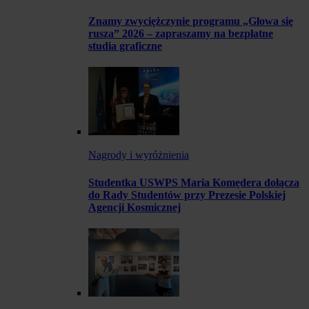
Znamy zwyciężczynie programu „Głowa się
rusza” 2026 – zapraszamy na bezpłatne
studia graficzne
Nagrody i wyróżnienia
Studentka USWPS Maria Komędera dołącza
do Rady Studentów przy Prezesie Polskiej
Agencji Kosmicznej