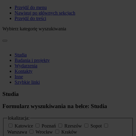
Przejdź do menu
Nawiguj po głównych sekcjach
Przejdź do treści
Wybierz kategorię wyszukiwania
Studia
Badania i projekty
Wydarzenia
Kontakty
Inne
Szybkie linki
Studia
Formularz wyszukiwania na belce: Studia
lokalizacja:
Katowice
Poznań
Rzeszów
Sopot
Warszawa
Wrocław
Kraków