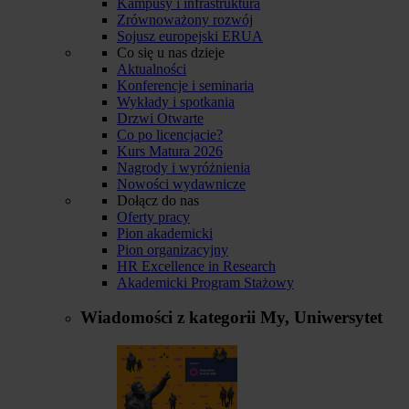
Kampusy i infrastruktura
Zrównoważony rozwój
Sojusz europejski ERUA
Co się u nas dzieje
Aktualności
Konferencje i seminaria
Wykłady i spotkania
Drzwi Otwarte
Co po licencjacie?
Kurs Matura 2026
Nagrody i wyróżnienia
Nowości wydawnicze
Dołącz do nas
Oferty pracy
Pion akademicki
Pion organizacyjny
HR Excellence in Research
Akademicki Program Stażowy
Wiadomości z kategorii
My, Uniwersytet