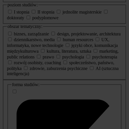
poziom studiów:
I stopnia
II stopnia
jednolite magisterskie
doktoraty
podyplomowe
obszar tematyczny:
biznes, zarządzanie
design, projektowanie, architektura
dziennikarstwo, media
human resources
UX,
informatyka, nowe technologie
języki obce, komunikacja
międzykulturowa
kultura, literatura, sztuka
marketing,
public relations
prawo
psychologia
psychoterapia
rozwój osobisty, coaching
społeczeństwo, państwo,
polityka
zdrowie, zaburzenia psychiczne
AI (sztuczna
inteligencja)
dodatkowe
forma studiów:
informacje
o
studiach