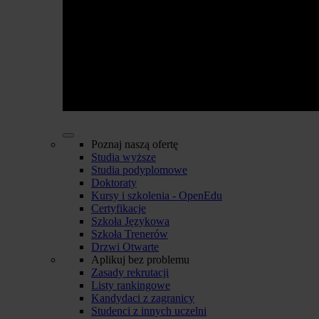
Poznaj naszą ofertę
Studia wyższe
Studia podyplomowe
Doktoraty
Kursy i szkolenia - OpenEdu
Certyfikacje
Szkoła Językowa
Szkoła Trenerów
Drzwi Otwarte
Aplikuj bez problemu
Zasady rekrutacji
Listy rankingowe
Kandydaci z zagranicy
Studenci z innych uczelni