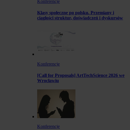
Konferencje
Klasy społeczne po polsku. Przemiany i
ciągłości struktur, doświadczeń i dyskursów
Konferencje
[Call for Proposals] ArtTechScience 2026 we
Wrocławiu
Konferencje