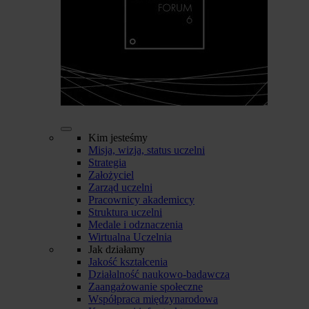
Kim jesteśmy
Misja, wizja, status uczelni
Strategia
Założyciel
Zarząd uczelni
Pracownicy akademiccy
Struktura uczelni
Medale i odznaczenia
Wirtualna Uczelnia
Jak działamy
Jakość kształcenia
Działalność naukowo-badawcza
Zaangażowanie społeczne
Współpraca międzynarodowa