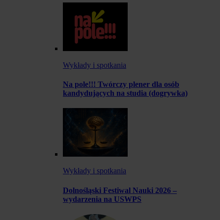
Wykłady i spotkania
Na pole!!! Twórczy plener dla osób
kandydujących na studia (dogrywka)
Wykłady i spotkania
Dolnośląski Festiwal Nauki 2026 –
wydarzenia na USWPS