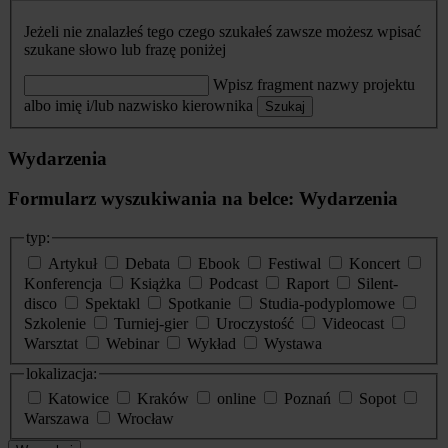
Jeżeli nie znalazłeś tego czego szukałeś zawsze możesz wpisać
szukane słowo lub frazę poniżej
Wpisz fragment nazwy projektu
albo imię i/lub nazwisko kierownika
Szukaj
Wydarzenia
Formularz wyszukiwania na belce: Wydarzenia
typ:
Artykuł
Debata
Ebook
Festiwal
Koncert
Konferencja
Książka
Podcast
Raport
Silent-
disco
Spektakl
Spotkanie
Studia-podyplomowe
Szkolenie
Turniej-gier
Uroczystość
Videocast
Warsztat
Webinar
Wykład
Wystawa
lokalizacja:
Katowice
Kraków
online
Poznań
Sopot
Warszawa
Wrocław