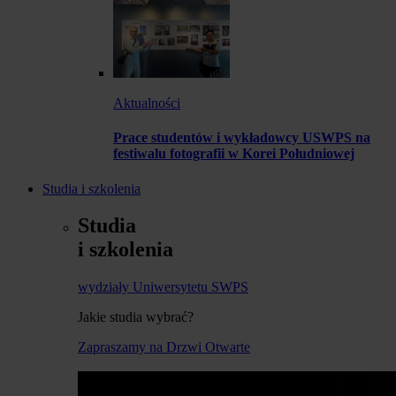
Aktualności
Prace studentów i wykładowcy USWPS na
festiwalu fotografii w Korei Południowej
Studia i szkolenia
Studia
i szkolenia
wydziały Uniwersytetu SWPS
Jakie studia wybrać?
Zapraszamy na Drzwi Otwarte