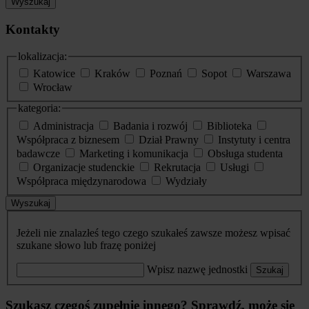
Wyszukaj
Kontakty
lokalizacja:
Katowice
Kraków
Poznań
Sopot
Warszawa
Wrocław
kategoria:
Administracja
Badania i rozwój
Biblioteka
Współpraca z biznesem
Dział Prawny
Instytuty i centra
badawcze
Marketing i komunikacja
Obsługa studenta
Organizacje studenckie
Rekrutacja
Usługi
Współpraca międzynarodowa
Wydziały
Wyszukaj
Jeżeli nie znalazłeś tego czego szukałeś zawsze możesz wpisać
szukane słowo lub frazę poniżej
Wpisz nazwę jednostki
Szukaj
Szukasz czegoś zupełnie innego? Sprawdź, może się