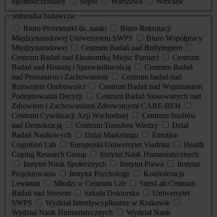
ogólnouczelniany
Sopot
Warszawa
Wrocław
jednostka badawcza:
Biuro Prorektorki ds. nauki
Biuro Rekrutacji
Międzynarodowej Uniwersytetu SWPS
Biuro Współpracy
Międzynarodowej
Centrum Badań nad Bullyingiem
Centrum Badań nad Ekonomiką Miejsc Pamięci
Centrum
Badań nad Historią i Sprawiedliwością
Centrum Badań
nad Poznaniem i Zachowaniem
Centrum badań nad
Rozwojem Osobowości
Centrum Badań nad Wspieraniem
Podejmowania Decyzji
Centrum Badań Stosowanych nad
Zdrowiem i Zachowaniami Zdrowotnymi CARE-BEH
Centrum Cywilizacji Azji Wschodniej
Centrum Studiów
nad Demokracją
Centrum Transferu Wiedzy
Dział
Badań Naukowych
Dział Marketingu
Emotion
Cognition Lab
Europejski Uniwersytet Viadrina
Health
Coping Research Group
Instytut Nauk Humanistycznych
Instytut Nauk Społecznych
Instytut Prawa
Instytut
Projektowania
Instytut Psychologii
Konfederacja
Lewiatan
Młodzi w Centrum Lab
StresLab Centrum
Badań nad Stresem
Szkoła Doktorska
Uniwersytet
SWPS
Wydział Interdyscyplinarny w Krakowie
Wydział Nauk Humanistycznych
Wydział Nauk