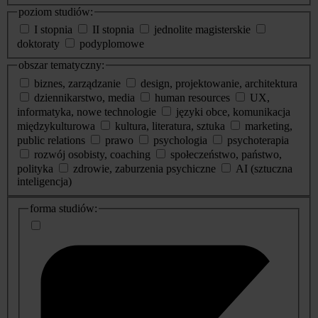
poziom studiów:
I stopnia
II stopnia
jednolite magisterskie
doktoraty
podyplomowe
obszar tematyczny:
biznes, zarządzanie
design, projektowanie, architektura
dziennikarstwo, media
human resources
UX,
informatyka, nowe technologie
języki obce, komunikacja
międzykulturowa
kultura, literatura, sztuka
marketing,
public relations
prawo
psychologia
psychoterapia
rozwój osobisty, coaching
społeczeństwo, państwo,
polityka
zdrowie, zaburzenia psychiczne
AI (sztuczna
inteligencja)
dodatkowe
forma studiów:
informacje
o
studiach