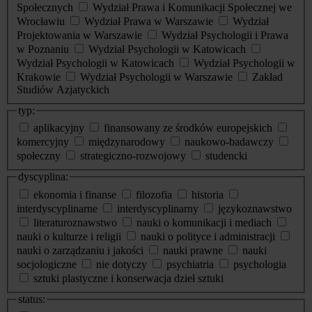
Społecznych
Wydział Prawa i Komunikacji Społecznej we
Wrocławiu
Wydział Prawa w Warszawie
Wydział
Projektowania w Warszawie
Wydział Psychologii i Prawa
w Poznaniu
Wydział Psychologii w Katowicach
Wydział Psychologii w Katowicach
Wydział Psychologii w
Krakowie
Wydział Psychologii w Warszawie
Zakład
Studiów Azjatyckich
typ:
aplikacyjny
finansowany ze środków europejskich
komercyjny
międzynarodowy
naukowo-badawczy
społeczny
strategiczno-rozwojowy
studencki
dyscyplina:
ekonomia i finanse
filozofia
historia
interdyscyplinarne
interdyscyplinarny
językoznawstwo
literaturoznawstwo
nauki o komunikacji i mediach
nauki o kulturze i religii
nauki o polityce i administracji
nauki o zarządzaniu i jakości
nauki prawne
nauki
socjologiczne
nie dotyczy
psychiatria
psychologia
sztuki plastyczne i konserwacja dzieł sztuki
status: