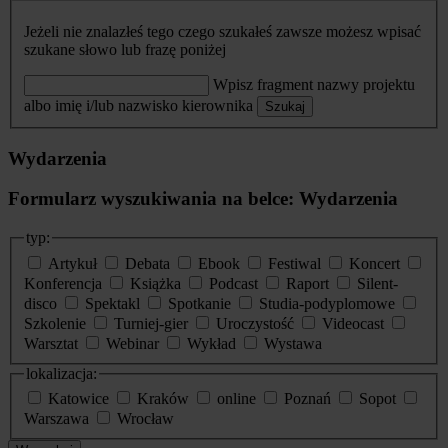
Jeżeli nie znalazłeś tego czego szukałeś zawsze możesz wpisać
szukane słowo lub frazę poniżej
Wpisz fragment nazwy projektu
albo imię i/lub nazwisko kierownika
Szukaj
Wydarzenia
Formularz wyszukiwania na belce: Wydarzenia
typ:
Artykuł
Debata
Ebook
Festiwal
Koncert
Konferencja
Książka
Podcast
Raport
Silent-
disco
Spektakl
Spotkanie
Studia-podyplomowe
Szkolenie
Turniej-gier
Uroczystość
Videocast
Warsztat
Webinar
Wykład
Wystawa
lokalizacja:
Katowice
Kraków
online
Poznań
Sopot
Warszawa
Wrocław