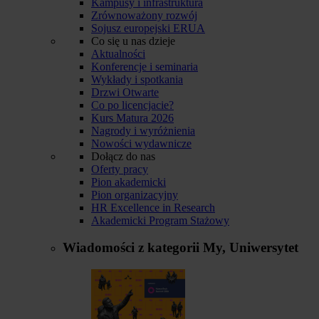
Kampusy i infrastruktura
Zrównoważony rozwój
Sojusz europejski ERUA
Co się u nas dzieje
Aktualności
Konferencje i seminaria
Wykłady i spotkania
Drzwi Otwarte
Co po licencjacie?
Kurs Matura 2026
Nagrody i wyróżnienia
Nowości wydawnicze
Dołącz do nas
Oferty pracy
Pion akademicki
Pion organizacyjny
HR Excellence in Research
Akademicki Program Stażowy
Wiadomości z kategorii
My, Uniwersytet