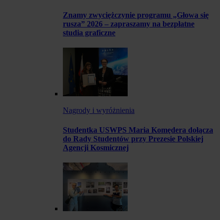
Znamy zwyciężczynie programu „Głowa się
rusza” 2026 – zapraszamy na bezpłatne
studia graficzne
Nagrody i wyróżnienia
Studentka USWPS Maria Komędera dołącza
do Rady Studentów przy Prezesie Polskiej
Agencji Kosmicznej