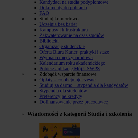
Kandydaci na studia podyplomowe
Dokumenty do pobrania
FAQ
Studiuj komfortowo
Uczelnia bez barier
Kampusy i infrastruktura
Zakwaterowanie na czas studiów
Biblioteki
Organizacje studenckie
Oferta Biura Karier: praktyki i staże
Wymiana międzynarodowa
Kalendarium roku akademickiego
Pobierz aplikację Mój USWPS
Zdobądź wsparcie finansowe
Opłaty – co obejmuje czesne
Studiuj za darmo – stypendia dla kandydatów
Stypendia dla studentów
Preferencyjne kredyty
Dofinansowanie przez pracodawcę
Wiadomości z kategorii
Studia i szkolenia