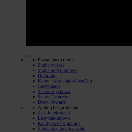
Poznaj naszą ofertę
Studia wyższe
Studia podyplomowe
Doktoraty
Kursy i szkolenia - OpenEdu
Certyfikacje
Szkoła Językowa
Szkoła Trenerów
Drzwi Otwarte
Aplikuj bez problemu
Zasady rekrutacji
Listy rankingowe
Kandydaci z zagranicy
Studenci z innych uczelni