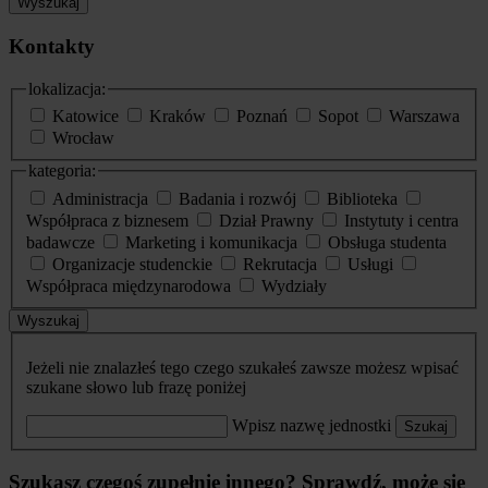
Wyszukaj
Kontakty
lokalizacja:
Katowice
Kraków
Poznań
Sopot
Warszawa
Wrocław
kategoria:
Administracja
Badania i rozwój
Biblioteka
Współpraca z biznesem
Dział Prawny
Instytuty i centra
badawcze
Marketing i komunikacja
Obsługa studenta
Organizacje studenckie
Rekrutacja
Usługi
Współpraca międzynarodowa
Wydziały
Wyszukaj
Jeżeli nie znalazłeś tego czego szukałeś zawsze możesz wpisać
szukane słowo lub frazę poniżej
Wpisz nazwę jednostki
Szukaj
Szukasz czegoś zupełnie innego? Sprawdź, może się