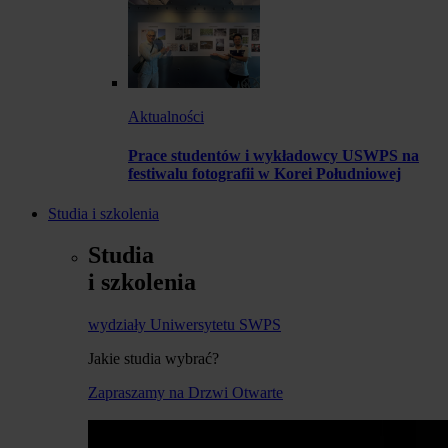
Aktualności
Prace studentów i wykładowcy USWPS na
festiwalu fotografii w Korei Południowej
Studia i szkolenia
Studia
i szkolenia
wydziały Uniwersytetu SWPS
Jakie studia wybrać?
Zapraszamy na Drzwi Otwarte