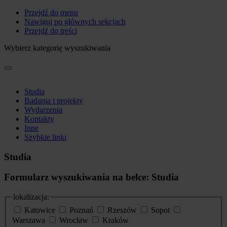
Przejdź do menu
Nawiguj po głównych sekcjach
Przejdź do treści
Wybierz kategorię wyszukiwania
Studia
Badania i projekty
Wydarzenia
Kontakty
Inne
Szybkie linki
Studia
Formularz wyszukiwania na belce: Studia
lokalizacja:
Katowice
Poznań
Rzeszów
Sopot
Warszawa
Wrocław
Kraków