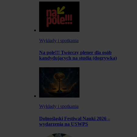
Wykłady i spotkania
Na pole!!! Twórczy plener dla osób
kandydujących na studia (dogrywka)
Wykłady i spotkania
Dolnośląski Festiwal Nauki 2026 –
wydarzenia na USWPS