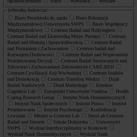
ogólnouczelniany
Sopot
Warszawa
Wrocław
jednostka badawcza:
Biuro Prorektorki ds. nauki
Biuro Rekrutacji
Międzynarodowej Uniwersytetu SWPS
Biuro Współpracy
Międzynarodowej
Centrum Badań nad Bullyingiem
Centrum Badań nad Ekonomiką Miejsc Pamięci
Centrum
Badań nad Historią i Sprawiedliwością
Centrum Badań
nad Poznaniem i Zachowaniem
Centrum badań nad
Rozwojem Osobowości
Centrum Badań nad Wspieraniem
Podejmowania Decyzji
Centrum Badań Stosowanych nad
Zdrowiem i Zachowaniami Zdrowotnymi CARE-BEH
Centrum Cywilizacji Azji Wschodniej
Centrum Studiów
nad Demokracją
Centrum Transferu Wiedzy
Dział
Badań Naukowych
Dział Marketingu
Emotion
Cognition Lab
Europejski Uniwersytet Viadrina
Health
Coping Research Group
Instytut Nauk Humanistycznych
Instytut Nauk Społecznych
Instytut Prawa
Instytut
Projektowania
Instytut Psychologii
Konfederacja
Lewiatan
Młodzi w Centrum Lab
StresLab Centrum
Badań nad Stresem
Szkoła Doktorska
Uniwersytet
SWPS
Wydział Interdyscyplinarny w Krakowie
Wydział Nauk Humanistycznych
Wydział Nauk