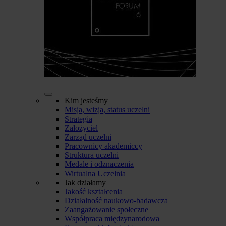
Kim jesteśmy
Misja, wizja, status uczelni
Strategia
Założyciel
Zarząd uczelni
Pracownicy akademiccy
Struktura uczelni
Medale i odznaczenia
Wirtualna Uczelnia
Jak działamy
Jakość kształcenia
Działalność naukowo-badawcza
Zaangażowanie społeczne
Współpraca międzynarodowa