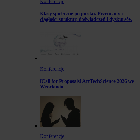
Konferencje
Klasy społeczne po polsku. Przemiany i
ciągłości struktur, doświadczeń i dyskursów
Konferencje
[Call for Proposals] ArtTechScience 2026 we
Wrocławiu
Konferencje