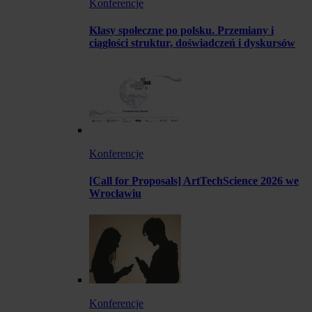
Konferencje
Klasy społeczne po polsku. Przemiany i
ciągłości struktur, doświadczeń i dyskursów
Konferencje
[Call for Proposals] ArtTechScience 2026 we
Wrocławiu
Konferencje