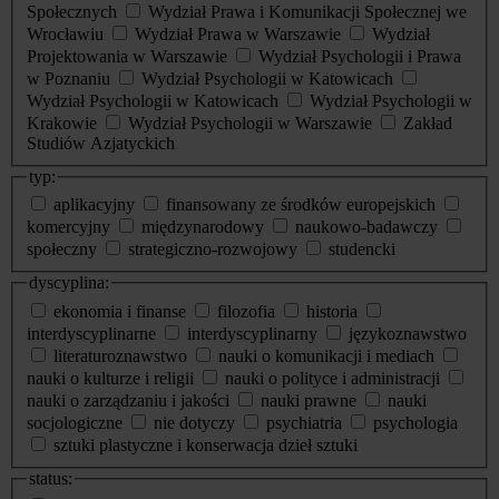
Społecznych
Wydział Prawa i Komunikacji Społecznej we
Wrocławiu
Wydział Prawa w Warszawie
Wydział
Projektowania w Warszawie
Wydział Psychologii i Prawa
w Poznaniu
Wydział Psychologii w Katowicach
Wydział Psychologii w Katowicach
Wydział Psychologii w
Krakowie
Wydział Psychologii w Warszawie
Zakład
Studiów Azjatyckich
typ:
aplikacyjny
finansowany ze środków europejskich
komercyjny
międzynarodowy
naukowo-badawczy
społeczny
strategiczno-rozwojowy
studencki
dyscyplina:
ekonomia i finanse
filozofia
historia
interdyscyplinarne
interdyscyplinarny
językoznawstwo
literaturoznawstwo
nauki o komunikacji i mediach
nauki o kulturze i religii
nauki o polityce i administracji
nauki o zarządzaniu i jakości
nauki prawne
nauki
socjologiczne
nie dotyczy
psychiatria
psychologia
sztuki plastyczne i konserwacja dzieł sztuki
status: