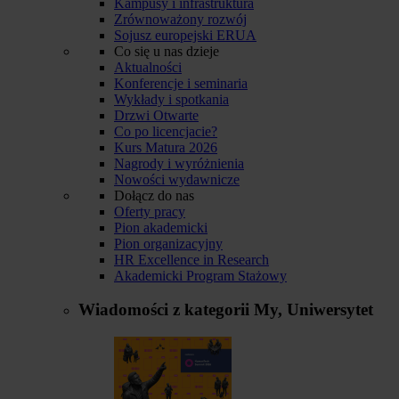
Kampusy i infrastruktura
Zrównoważony rozwój
Sojusz europejski ERUA
Co się u nas dzieje
Aktualności
Konferencje i seminaria
Wykłady i spotkania
Drzwi Otwarte
Co po licencjacie?
Kurs Matura 2026
Nagrody i wyróżnienia
Nowości wydawnicze
Dołącz do nas
Oferty pracy
Pion akademicki
Pion organizacyjny
HR Excellence in Research
Akademicki Program Stażowy
Wiadomości z kategorii
My, Uniwersytet