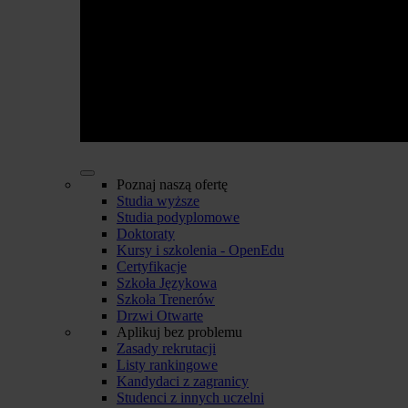
Poznaj naszą ofertę
Studia wyższe
Studia podyplomowe
Doktoraty
Kursy i szkolenia - OpenEdu
Certyfikacje
Szkoła Językowa
Szkoła Trenerów
Drzwi Otwarte
Aplikuj bez problemu
Zasady rekrutacji
Listy rankingowe
Kandydaci z zagranicy
Studenci z innych uczelni