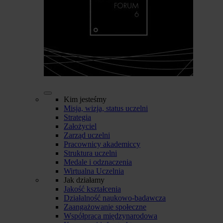
Kim jesteśmy
Misja, wizja, status uczelni
Strategia
Założyciel
Zarząd uczelni
Pracownicy akademiccy
Struktura uczelni
Medale i odznaczenia
Wirtualna Uczelnia
Jak działamy
Jakość kształcenia
Działalność naukowo-badawcza
Zaangażowanie społeczne
Współpraca międzynarodowa