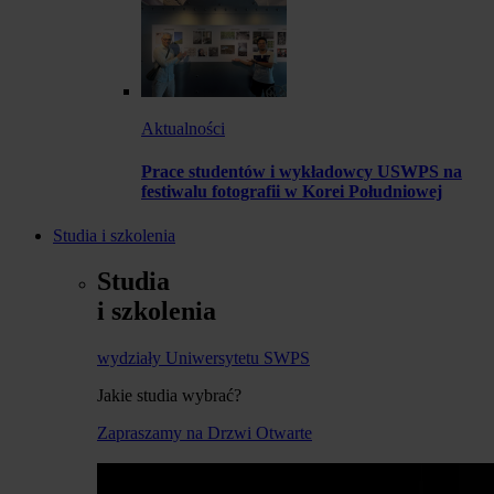
Aktualności
Prace studentów i wykładowcy USWPS na
festiwalu fotografii w Korei Południowej
Studia i szkolenia
Studia
i szkolenia
wydziały Uniwersytetu SWPS
Jakie studia wybrać?
Zapraszamy na Drzwi Otwarte