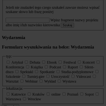
Jeżeli nie znalazłeś tego czego szukałeś zawsze możesz wpisać
szukane słowo lub frazę poniżej
Wpisz fragment nazwy projektu
albo imię i/lub nazwisko kierownika
Szukaj
Wydarzenia
Formularz wyszukiwania na belce: Wydarzenia
typ:
Artykuł
Debata
Ebook
Festiwal
Koncert
Konferencja
Książka
Podcast
Raport
Silent-
disco
Spektakl
Spotkanie
Studia-podyplomowe
Szkolenie
Turniej-gier
Uroczystość
Videocast
Warsztat
Webinar
Wykład
Wystawa
lokalizacja:
Katowice
Kraków
online
Poznań
Sopot
Warszawa
Wrocław