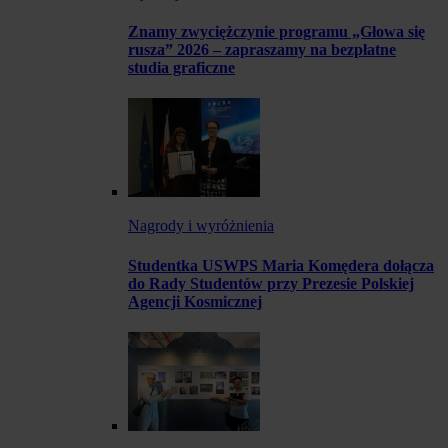
Znamy zwyciężczynie programu „Głowa się
rusza” 2026 – zapraszamy na bezpłatne
studia graficzne
Nagrody i wyróżnienia
Studentka USWPS Maria Komędera dołącza
do Rady Studentów przy Prezesie Polskiej
Agencji Kosmicznej