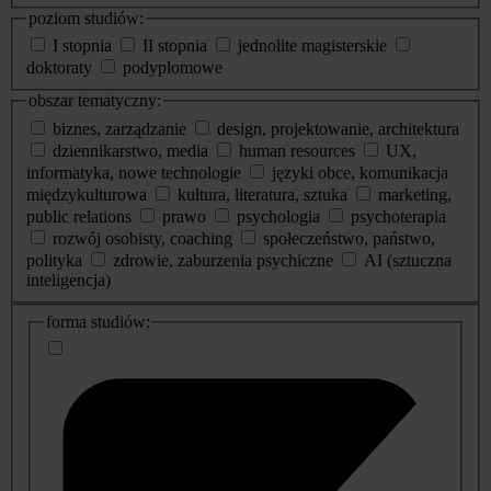
poziom studiów:
I stopnia
II stopnia
jednolite magisterskie
doktoraty
podyplomowe
obszar tematyczny:
biznes, zarządzanie
design, projektowanie, architektura
dziennikarstwo, media
human resources
UX,
informatyka, nowe technologie
języki obce, komunikacja
międzykulturowa
kultura, literatura, sztuka
marketing,
public relations
prawo
psychologia
psychoterapia
rozwój osobisty, coaching
społeczeństwo, państwo,
polityka
zdrowie, zaburzenia psychiczne
AI (sztuczna
inteligencja)
dodatkowe
forma studiów:
informacje
o
studiach