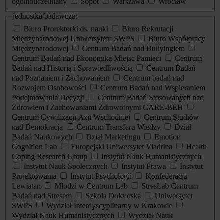
ogólnouczelniany
Sopot
Warszawa
Wrocław
jednostka badawcza:
Biuro Prorektorki ds. nauki
Biuro Rekrutacji
Międzynarodowej Uniwersytetu SWPS
Biuro Współpracy
Międzynarodowej
Centrum Badań nad Bullyingiem
Centrum Badań nad Ekonomiką Miejsc Pamięci
Centrum
Badań nad Historią i Sprawiedliwością
Centrum Badań
nad Poznaniem i Zachowaniem
Centrum badań nad
Rozwojem Osobowości
Centrum Badań nad Wspieraniem
Podejmowania Decyzji
Centrum Badań Stosowanych nad
Zdrowiem i Zachowaniami Zdrowotnymi CARE-BEH
Centrum Cywilizacji Azji Wschodniej
Centrum Studiów
nad Demokracją
Centrum Transferu Wiedzy
Dział
Badań Naukowych
Dział Marketingu
Emotion
Cognition Lab
Europejski Uniwersytet Viadrina
Health
Coping Research Group
Instytut Nauk Humanistycznych
Instytut Nauk Społecznych
Instytut Prawa
Instytut
Projektowania
Instytut Psychologii
Konfederacja
Lewiatan
Młodzi w Centrum Lab
StresLab Centrum
Badań nad Stresem
Szkoła Doktorska
Uniwersytet
SWPS
Wydział Interdyscyplinarny w Krakowie
Wydział Nauk Humanistycznych
Wydział Nauk