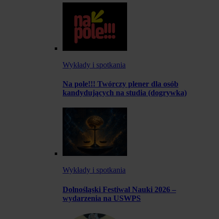
Wykłady i spotkania
Na pole!!! Twórczy plener dla osób
kandydujących na studia (dogrywka)
Wykłady i spotkania
Dolnośląski Festiwal Nauki 2026 –
wydarzenia na USWPS