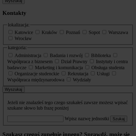
Wyszukaj
Kontakty
lokalizacja:
Katowice
Kraków
Poznań
Sopot
Warszawa
Wrocław
kategoria:
Administracja
Badania i rozwój
Biblioteka
Współpraca z biznesem
Dział Prawny
Instytuty i centra
badawcze
Marketing i komunikacja
Obsługa studenta
Organizacje studenckie
Rekrutacja
Usługi
Współpraca międzynarodowa
Wydziały
Wyszukaj
Jeżeli nie znalazłeś tego czego szukałeś zawsze możesz wpisać
szukane słowo lub frazę poniżej
Wpisz nazwę jednostki
Szukaj
Szukasz czegoś zupełnie innego? Sprawdź, może się