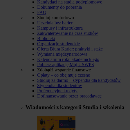
Kandydaci na studia podyplomowe
Dokumenty do pobrania
FAQ
Studiuj komfortowo
Uczelnia bez barier
Kampusy i infrastruktura
Zakwaterowanie na czas studiów
Biblioteki
Organizacje studenckie
Oferta Biura Karier: praktyki i staże
Wymiana międzynarodowa
Kalendarium roku akademickiego
Pobierz aplikację Mój USWPS
Zdobądź wsparcie finansowe
Opłaty – co obejmuje czesne
Studiuj za darmo – stypendia dla kandydatów
Stypendia dla studentów
Preferencyjne kredyty
Dofinansowanie przez pracodawcę
Wiadomości z kategorii
Studia i szkolenia