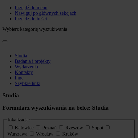
Przejdź do menu
Nawiguj po głównych sekcjach
Przejdź do treści
Wybierz kategorię wyszukiwania
Studia
Badania i projekty
Wydarzenia
Kontakty
Inne
Szybkie linki
Studia
Formularz wyszukiwania na belce: Studia
lokalizacja:
Katowice
Poznań
Rzeszów
Sopot
Warszawa
Wrocław
Kraków