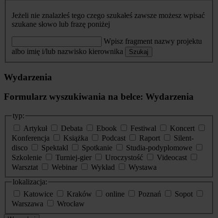
Jeżeli nie znalazłeś tego czego szukałeś zawsze możesz wpisać
szukane słowo lub frazę poniżej
Wpisz fragment nazwy projektu
albo imię i/lub nazwisko kierownika
Szukaj
Wydarzenia
Formularz wyszukiwania na belce: Wydarzenia
typ:
Artykuł
Debata
Ebook
Festiwal
Koncert
Konferencja
Książka
Podcast
Raport
Silent-
disco
Spektakl
Spotkanie
Studia-podyplomowe
Szkolenie
Turniej-gier
Uroczystość
Videocast
Warsztat
Webinar
Wykład
Wystawa
lokalizacja:
Katowice
Kraków
online
Poznań
Sopot
Warszawa
Wrocław