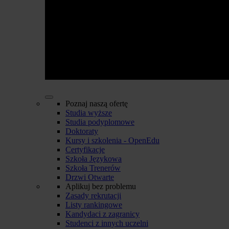
Poznaj naszą ofertę
Studia wyższe
Studia podyplomowe
Doktoraty
Kursy i szkolenia - OpenEdu
Certyfikacje
Szkoła Językowa
Szkoła Trenerów
Drzwi Otwarte
Aplikuj bez problemu
Zasady rekrutacji
Listy rankingowe
Kandydaci z zagranicy
Studenci z innych uczelni