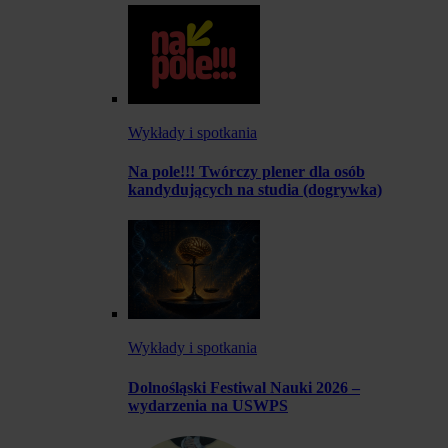
Wykłady i spotkania
Na pole!!! Twórczy plener dla osób
kandydujących na studia (dogrywka)
Wykłady i spotkania
Dolnośląski Festiwal Nauki 2026 –
wydarzenia na USWPS