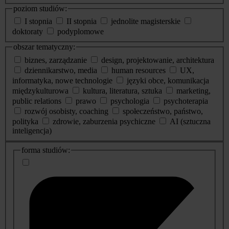
poziom studiów:
I stopnia
II stopnia
jednolite magisterskie
doktoraty
podyplomowe
obszar tematyczny:
biznes, zarządzanie
design, projektowanie, architektura
dziennikarstwo, media
human resources
UX,
informatyka, nowe technologie
języki obce, komunikacja
międzykulturowa
kultura, literatura, sztuka
marketing,
public relations
prawo
psychologia
psychoterapia
rozwój osobisty, coaching
społeczeństwo, państwo,
polityka
zdrowie, zaburzenia psychiczne
AI (sztuczna
inteligencja)
dodatkowe
forma studiów:
informacje
o
studiach