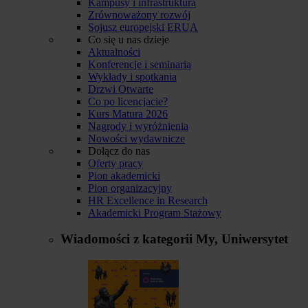
Kampusy i infrastruktura
Zrównoważony rozwój
Sojusz europejski ERUA
Co się u nas dzieje
Aktualności
Konferencje i seminaria
Wykłady i spotkania
Drzwi Otwarte
Co po licencjacie?
Kurs Matura 2026
Nagrody i wyróżnienia
Nowości wydawnicze
Dołącz do nas
Oferty pracy
Pion akademicki
Pion organizacyjny
HR Excellence in Research
Akademicki Program Stażowy
Wiadomości z kategorii
My, Uniwersytet