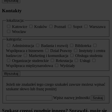
Wyszukaj
Kontakty
lokalizacja:
Katowice
Kraków
Poznań
Sopot
Warszawa
Wrocław
kategoria:
Administracja
Badania i rozwój
Biblioteka
Współpraca z biznesem
Dział Prawny
Instytuty i centra
badawcze
Marketing i komunikacja
Obsługa studenta
Organizacje studenckie
Rekrutacja
Usługi
Współpraca międzynarodowa
Wydziały
Wyszukaj
Jeżeli nie znalazłeś tego czego szukałeś zawsze możesz wpisać
szukane słowo lub frazę poniżej
Wpisz nazwę jednostki
Szukaj
Szukasz czegoś zupełnie innego? Sprawdź, może się