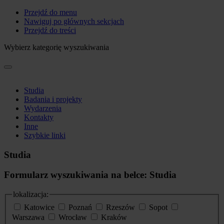
Przejdź do menu
Nawiguj po głównych sekcjach
Przejdź do treści
Wybierz kategorię wyszukiwania
Studia
Badania i projekty
Wydarzenia
Kontakty
Inne
Szybkie linki
Studia
Formularz wyszukiwania na belce: Studia
lokalizacja:
Katowice
Poznań
Rzeszów
Sopot
Warszawa
Wrocław
Kraków