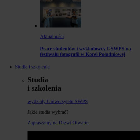
Aktualności
Prace studentów i wykładowcy USWPS na
festiwalu fotografii w Korei Południowej
Studia i szkolenia
Studia
i szkolenia
wydziały Uniwersytetu SWPS
Jakie studia wybrać?
Zapraszamy na Drzwi Otwarte