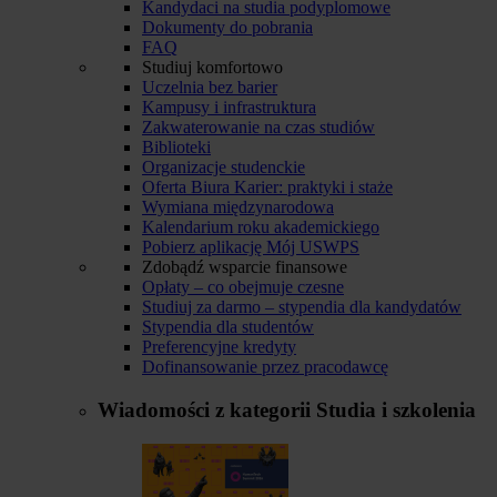
Kandydaci na studia podyplomowe
Dokumenty do pobrania
FAQ
Studiuj komfortowo
Uczelnia bez barier
Kampusy i infrastruktura
Zakwaterowanie na czas studiów
Biblioteki
Organizacje studenckie
Oferta Biura Karier: praktyki i staże
Wymiana międzynarodowa
Kalendarium roku akademickiego
Pobierz aplikację Mój USWPS
Zdobądź wsparcie finansowe
Opłaty – co obejmuje czesne
Studiuj za darmo – stypendia dla kandydatów
Stypendia dla studentów
Preferencyjne kredyty
Dofinansowanie przez pracodawcę
Wiadomości z kategorii
Studia i szkolenia