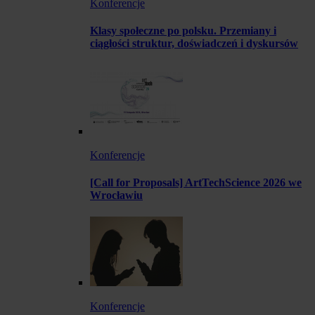
Konferencje
Klasy społeczne po polsku. Przemiany i
ciągłości struktur, doświadczeń i dyskursów
Konferencje
[Call for Proposals] ArtTechScience 2026 we
Wrocławiu
Konferencje