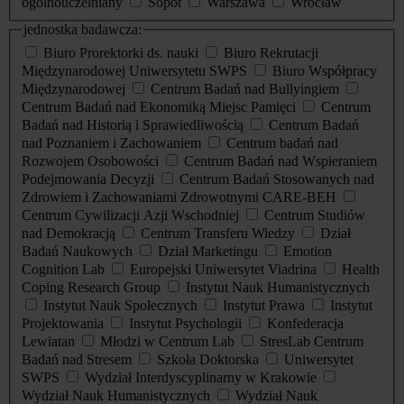
ogólnouczelniany
Sopot
Warszawa
Wrocław
jednostka badawcza:
Biuro Prorektorki ds. nauki
Biuro Rekrutacji
Międzynarodowej Uniwersytetu SWPS
Biuro Współpracy
Międzynarodowej
Centrum Badań nad Bullyingiem
Centrum Badań nad Ekonomiką Miejsc Pamięci
Centrum
Badań nad Historią i Sprawiedliwością
Centrum Badań
nad Poznaniem i Zachowaniem
Centrum badań nad
Rozwojem Osobowości
Centrum Badań nad Wspieraniem
Podejmowania Decyzji
Centrum Badań Stosowanych nad
Zdrowiem i Zachowaniami Zdrowotnymi CARE-BEH
Centrum Cywilizacji Azji Wschodniej
Centrum Studiów
nad Demokracją
Centrum Transferu Wiedzy
Dział
Badań Naukowych
Dział Marketingu
Emotion
Cognition Lab
Europejski Uniwersytet Viadrina
Health
Coping Research Group
Instytut Nauk Humanistycznych
Instytut Nauk Społecznych
Instytut Prawa
Instytut
Projektowania
Instytut Psychologii
Konfederacja
Lewiatan
Młodzi w Centrum Lab
StresLab Centrum
Badań nad Stresem
Szkoła Doktorska
Uniwersytet
SWPS
Wydział Interdyscyplinarny w Krakowie
Wydział Nauk Humanistycznych
Wydział Nauk