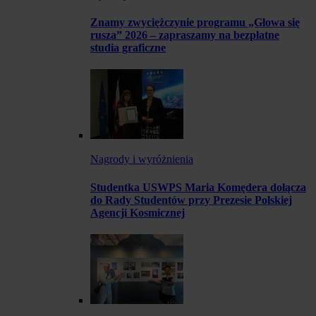
Znamy zwyciężczynie programu „Głowa się
rusza” 2026 – zapraszamy na bezpłatne
studia graficzne
Nagrody i wyróżnienia
Studentka USWPS Maria Komędera dołącza
do Rady Studentów przy Prezesie Polskiej
Agencji Kosmicznej