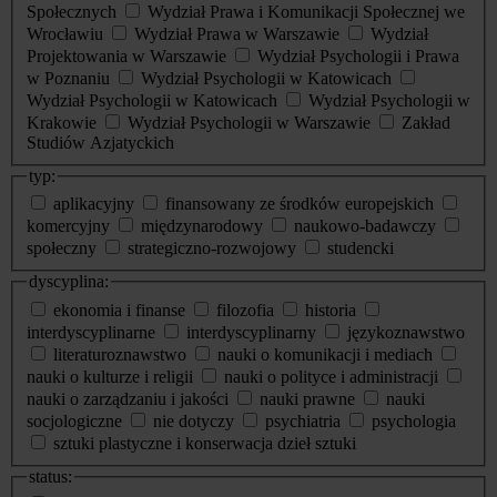
Społecznych
Wydział Prawa i Komunikacji Społecznej we
Wrocławiu
Wydział Prawa w Warszawie
Wydział
Projektowania w Warszawie
Wydział Psychologii i Prawa
w Poznaniu
Wydział Psychologii w Katowicach
Wydział Psychologii w Katowicach
Wydział Psychologii w
Krakowie
Wydział Psychologii w Warszawie
Zakład
Studiów Azjatyckich
typ:
aplikacyjny
finansowany ze środków europejskich
komercyjny
międzynarodowy
naukowo-badawczy
społeczny
strategiczno-rozwojowy
studencki
dyscyplina:
ekonomia i finanse
filozofia
historia
interdyscyplinarne
interdyscyplinarny
językoznawstwo
literaturoznawstwo
nauki o komunikacji i mediach
nauki o kulturze i religii
nauki o polityce i administracji
nauki o zarządzaniu i jakości
nauki prawne
nauki
socjologiczne
nie dotyczy
psychiatria
psychologia
sztuki plastyczne i konserwacja dzieł sztuki
status: