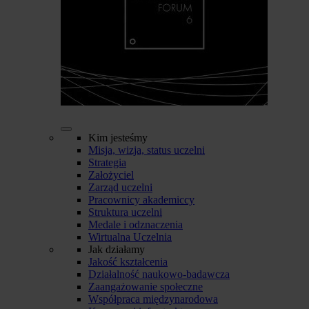
Kim jesteśmy
Misja, wizja, status uczelni
Strategia
Założyciel
Zarząd uczelni
Pracownicy akademiccy
Struktura uczelni
Medale i odznaczenia
Wirtualna Uczelnia
Jak działamy
Jakość kształcenia
Działalność naukowo-badawcza
Zaangażowanie społeczne
Współpraca międzynarodowa