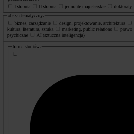
I stopnia
II stopnia
jednolite magisterskie
doktoraty
obszar tematyczny:
biznes, zarządzanie
design, projektowanie, architektura
kultura, literatura, sztuka
marketing, public relations
prawo
psychiczne
AI (sztuczna inteligencja)
dodatkowe
forma studiów:
informacje
o
studiach