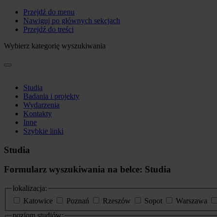
Przejdź do menu
Nawiguj po głównych sekcjach
Przejdź do treści
Wybierz kategorię wyszukiwania
Studia
Badania i projekty
Wydarzenia
Kontakty
Inne
Szybkie linki
Studia
Formularz wyszukiwania na belce: Studia
lokalizacja:
Katowice
Poznań
Rzeszów
Sopot
Warszawa
poziom studiów: