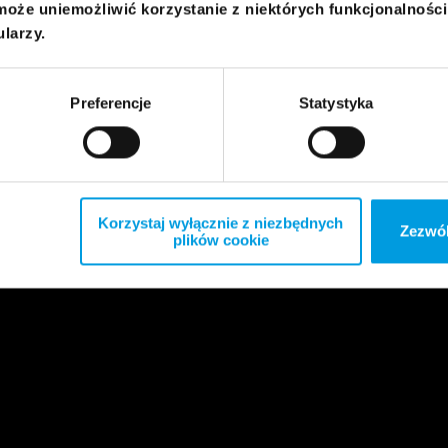
może uniemożliwić korzystanie z niektórych funkcjonalnośc
ularzy.
Preferencje
Statystyka
Korzystaj wyłącznie z niezbędnych
Zezwól
plików cookie