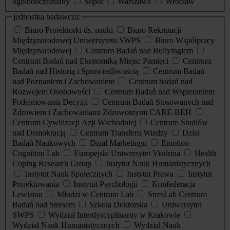
ogólnouczelniany
Sopot
Warszawa
Wrocław
jednostka badawcza:
Biuro Prorektorki ds. nauki
Biuro Rekrutacji
Międzynarodowej Uniwersytetu SWPS
Biuro Współpracy
Międzynarodowej
Centrum Badań nad Bullyingiem
Centrum Badań nad Ekonomiką Miejsc Pamięci
Centrum
Badań nad Historią i Sprawiedliwością
Centrum Badań
nad Poznaniem i Zachowaniem
Centrum badań nad
Rozwojem Osobowości
Centrum Badań nad Wspieraniem
Podejmowania Decyzji
Centrum Badań Stosowanych nad
Zdrowiem i Zachowaniami Zdrowotnymi CARE-BEH
Centrum Cywilizacji Azji Wschodniej
Centrum Studiów
nad Demokracją
Centrum Transferu Wiedzy
Dział
Badań Naukowych
Dział Marketingu
Emotion
Cognition Lab
Europejski Uniwersytet Viadrina
Health
Coping Research Group
Instytut Nauk Humanistycznych
Instytut Nauk Społecznych
Instytut Prawa
Instytut
Projektowania
Instytut Psychologii
Konfederacja
Lewiatan
Młodzi w Centrum Lab
StresLab Centrum
Badań nad Stresem
Szkoła Doktorska
Uniwersytet
SWPS
Wydział Interdyscyplinarny w Krakowie
Wydział Nauk Humanistycznych
Wydział Nauk