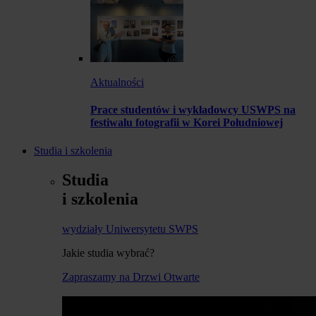
Aktualności
Prace studentów i wykładowcy USWPS na
festiwalu fotografii w Korei Południowej
Studia i szkolenia
Studia
i szkolenia
wydziały Uniwersytetu SWPS
Jakie studia wybrać?
Zapraszamy na Drzwi Otwarte