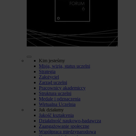
Kim jesteśmy
Misja, wizja, status uczelni
Strategia
Założyciel
Zarząd uczelni
Pracownicy akademiccy
Struktura uczelni
Medale i odznaczenia
Wirtualna Uczelnia
Jak działamy
Jakość kształcenia
Działalność naukowo-badawcza
Zaangażowanie społeczne
Współpraca międzynarodowa