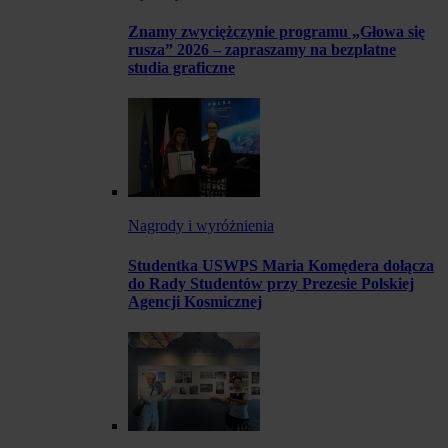
Znamy zwyciężczynie programu „Głowa się
rusza” 2026 – zapraszamy na bezpłatne
studia graficzne
Nagrody i wyróżnienia
Studentka USWPS Maria Komędera dołącza
do Rady Studentów przy Prezesie Polskiej
Agencji Kosmicznej