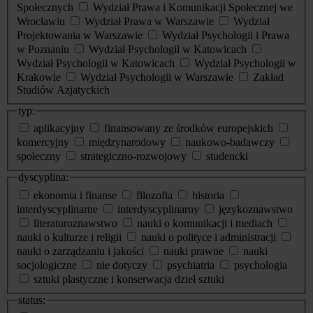
Społecznych
Wydział Prawa i Komunikacji Społecznej we
Wrocławiu
Wydział Prawa w Warszawie
Wydział
Projektowania w Warszawie
Wydział Psychologii i Prawa
w Poznaniu
Wydział Psychologii w Katowicach
Wydział Psychologii w Katowicach
Wydział Psychologii w
Krakowie
Wydział Psychologii w Warszawie
Zakład
Studiów Azjatyckich
typ:
aplikacyjny
finansowany ze środków europejskich
komercyjny
międzynarodowy
naukowo-badawczy
społeczny
strategiczno-rozwojowy
studencki
dyscyplina:
ekonomia i finanse
filozofia
historia
interdyscyplinarne
interdyscyplinarny
językoznawstwo
literaturoznawstwo
nauki o komunikacji i mediach
nauki o kulturze i religii
nauki o polityce i administracji
nauki o zarządzaniu i jakości
nauki prawne
nauki
socjologiczne
nie dotyczy
psychiatria
psychologia
sztuki plastyczne i konserwacja dzieł sztuki
status: