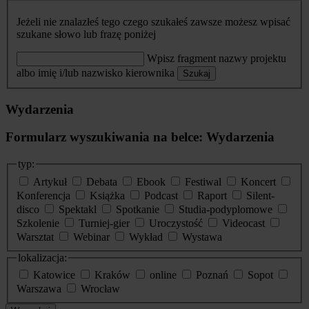
Jeżeli nie znalazłeś tego czego szukałeś zawsze możesz wpisać
szukane słowo lub frazę poniżej
Wpisz fragment nazwy projektu
albo imię i/lub nazwisko kierownika
Szukaj
Wydarzenia
Formularz wyszukiwania na belce: Wydarzenia
typ:
Artykuł
Debata
Ebook
Festiwal
Koncert
Konferencja
Książka
Podcast
Raport
Silent-
disco
Spektakl
Spotkanie
Studia-podyplomowe
Szkolenie
Turniej-gier
Uroczystość
Videocast
Warsztat
Webinar
Wykład
Wystawa
lokalizacja:
Katowice
Kraków
online
Poznań
Sopot
Warszawa
Wrocław