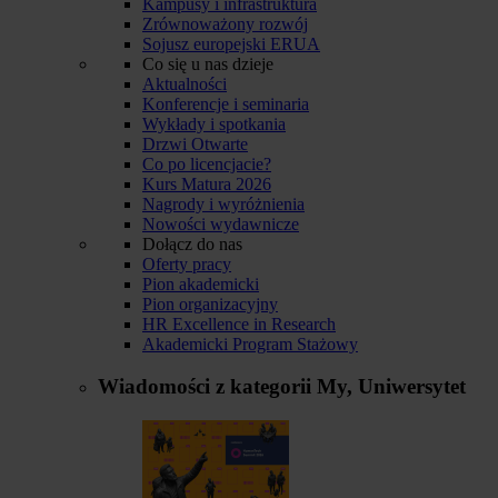
Kampusy i infrastruktura
Zrównoważony rozwój
Sojusz europejski ERUA
Co się u nas dzieje
Aktualności
Konferencje i seminaria
Wykłady i spotkania
Drzwi Otwarte
Co po licencjacie?
Kurs Matura 2026
Nagrody i wyróżnienia
Nowości wydawnicze
Dołącz do nas
Oferty pracy
Pion akademicki
Pion organizacyjny
HR Excellence in Research
Akademicki Program Stażowy
Wiadomości z kategorii
My, Uniwersytet