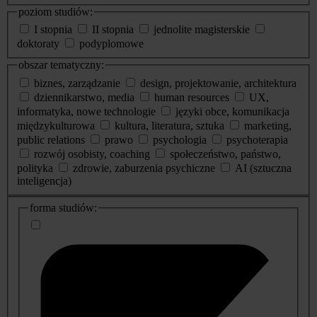
poziom studiów:
I stopnia
II stopnia
jednolite magisterskie
doktoraty
podyplomowe
obszar tematyczny:
biznes, zarządzanie
design, projektowanie, architektura
dziennikarstwo, media
human resources
UX,
informatyka, nowe technologie
języki obce, komunikacja
międzykulturowa
kultura, literatura, sztuka
marketing,
public relations
prawo
psychologia
psychoterapia
rozwój osobisty, coaching
społeczeństwo, państwo,
polityka
zdrowie, zaburzenia psychiczne
AI (sztuczna
inteligencja)
dodatkowe
forma studiów:
informacje
o
studiach