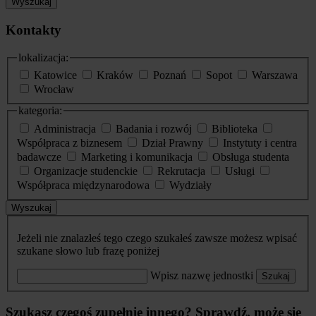
Wyszukaj
Kontakty
lokalizacja:
Katowice
Kraków
Poznań
Sopot
Warszawa
Wrocław
kategoria:
Administracja
Badania i rozwój
Biblioteka
Współpraca z biznesem
Dział Prawny
Instytuty i centra
badawcze
Marketing i komunikacja
Obsługa studenta
Organizacje studenckie
Rekrutacja
Usługi
Współpraca międzynarodowa
Wydziały
Wyszukaj
Jeżeli nie znalazłeś tego czego szukałeś zawsze możesz wpisać
szukane słowo lub frazę poniżej
Wpisz nazwę jednostki
Szukaj
Szukasz czegoś zupełnie innego? Sprawdź, może się