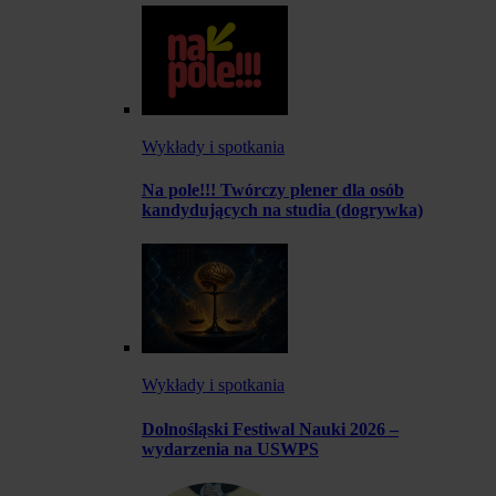
Wykłady i spotkania
Na pole!!! Twórczy plener dla osób
kandydujących na studia (dogrywka)
Wykłady i spotkania
Dolnośląski Festiwal Nauki 2026 –
wydarzenia na USWPS