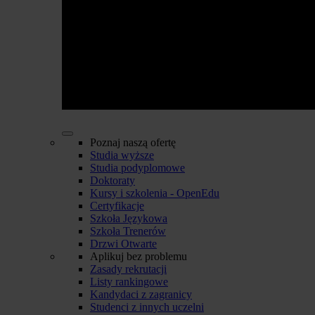
Poznaj naszą ofertę
Studia wyższe
Studia podyplomowe
Doktoraty
Kursy i szkolenia - OpenEdu
Certyfikacje
Szkoła Językowa
Szkoła Trenerów
Drzwi Otwarte
Aplikuj bez problemu
Zasady rekrutacji
Listy rankingowe
Kandydaci z zagranicy
Studenci z innych uczelni