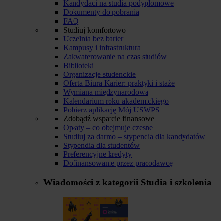
Kandydaci na studia podyplomowe
Dokumenty do pobrania
FAQ
Studiuj komfortowo
Uczelnia bez barier
Kampusy i infrastruktura
Zakwaterowanie na czas studiów
Biblioteki
Organizacje studenckie
Oferta Biura Karier: praktyki i staże
Wymiana międzynarodowa
Kalendarium roku akademickiego
Pobierz aplikację Mój USWPS
Zdobądź wsparcie finansowe
Opłaty – co obejmuje czesne
Studiuj za darmo – stypendia dla kandydatów
Stypendia dla studentów
Preferencyjne kredyty
Dofinansowanie przez pracodawcę
Wiadomości z kategorii
Studia i szkolenia