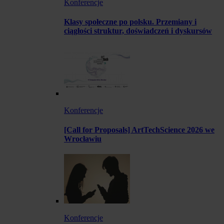
Konferencje
Klasy społeczne po polsku. Przemiany i
ciągłości struktur, doświadczeń i dyskursów
Konferencje
[Call for Proposals] ArtTechScience 2026 we
Wrocławiu
Konferencje