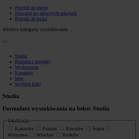
Przejdź do menu
Nawiguj po głównych sekcjach
Przejdź do treści
Wybierz kategorię wyszukiwania
Studia
Badania i projekty
Wydarzenia
Kontakty
Inne
Szybkie linki
Studia
Formularz wyszukiwania na belce: Studia
lokalizacja:
Katowice
Poznań
Rzeszów
Sopot
Warszawa
Wrocław
Kraków