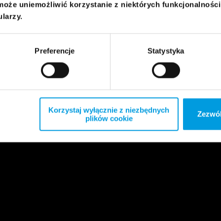
może uniemożliwić korzystanie z niektórych funkcjonalnośc
ularzy.
Preferencje
Statystyka
Korzystaj wyłącznie z niezbędnych
Zezwól
plików cookie