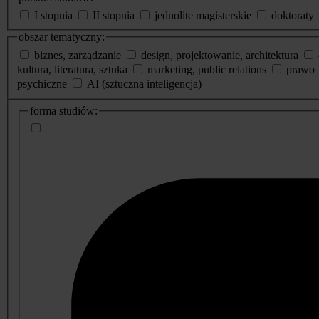
I stopnia
II stopnia
jednolite magisterskie
doktoraty
obszar tematyczny:
biznes, zarządzanie
design, projektowanie, architektura
kultura, literatura, sztuka
marketing, public relations
prawo
psychiczne
AI (sztuczna inteligencja)
dodatkowe
forma studiów:
informacje
o
studiach