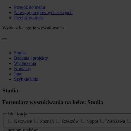
Przejdź do menu
Nawiguj po głównych sekcjach
Przejdź do treści
Wybierz kategorię wyszukiwania
Studia
Badania i projekty
Wydarzenia
Kontakty
Inne
Szybkie linki
Studia
Formularz wyszukiwania na belce: Studia
lokalizacja:
Katowice
Poznań
Rzeszów
Sopot
Warszawa
poziom studiów: