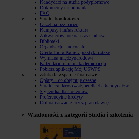
Kandydaci na studia podyplomowe
Dokumenty do pobrania
FAQ
Studiuj komfortowo
Uczelnia bez barier
Kampusy i infrastruktura
Zakwaterowanie na czas studiów
Biblioteki
Organizacje studenckie
Oferta Biura Karier: praktyki i staże
Wymiana międzynarodowa
Kalendarium roku akademickiego
Pobierz aplikację Mój USWPS
Zdobądź wsparcie finansowe
Opłaty – co obejmuje czesne
Studiuj za darmo – stypendia dla kandydatów
Stypendia dla studentów
Preferencyjne kredyty
Dofinansowanie przez pracodawcę
Wiadomości z kategorii
Studia i szkolenia