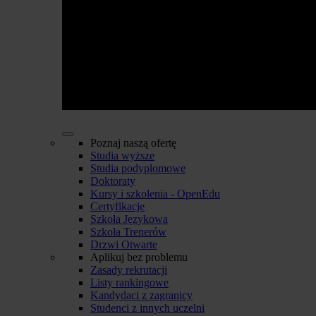
Poznaj naszą ofertę
Studia wyższe
Studia podyplomowe
Doktoraty
Kursy i szkolenia - OpenEdu
Certyfikacje
Szkoła Językowa
Szkoła Trenerów
Drzwi Otwarte
Aplikuj bez problemu
Zasady rekrutacji
Listy rankingowe
Kandydaci z zagranicy
Studenci z innych uczelni