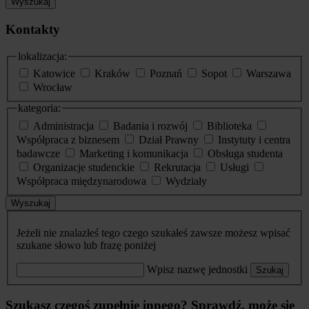
Wyszukaj
Kontakty
lokalizacja:
Katowice
Kraków
Poznań
Sopot
Warszawa
Wrocław
kategoria:
Administracja
Badania i rozwój
Biblioteka
Współpraca z biznesem
Dział Prawny
Instytuty i centra
badawcze
Marketing i komunikacja
Obsługa studenta
Organizacje studenckie
Rekrutacja
Usługi
Współpraca międzynarodowa
Wydziały
Wyszukaj
Jeżeli nie znalazłeś tego czego szukałeś zawsze możesz wpisać
szukane słowo lub frazę poniżej
Wpisz nazwę jednostki
Szukaj
Szukasz czegoś zupełnie innego? Sprawdź, może się