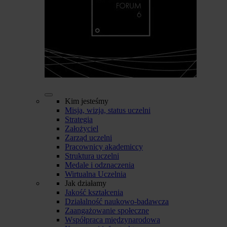
Kim jesteśmy
Misja, wizja, status uczelni
Strategia
Założyciel
Zarząd uczelni
Pracownicy akademiccy
Struktura uczelni
Medale i odznaczenia
Wirtualna Uczelnia
Jak działamy
Jakość kształcenia
Działalność naukowo-badawcza
Zaangażowanie społeczne
Współpraca międzynarodowa