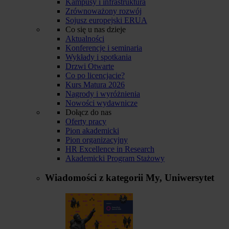
Kampusy i infrastruktura
Zrównoważony rozwój
Sojusz europejski ERUA
Co się u nas dzieje
Aktualności
Konferencje i seminaria
Wykłady i spotkania
Drzwi Otwarte
Co po licencjacie?
Kurs Matura 2026
Nagrody i wyróżnienia
Nowości wydawnicze
Dołącz do nas
Oferty pracy
Pion akademicki
Pion organizacyjny
HR Excellence in Research
Akademicki Program Stażowy
Wiadomości z kategorii
My, Uniwersytet