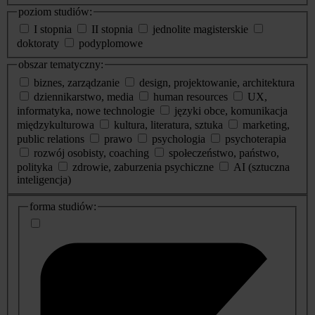
poziom studiów:
I stopnia
II stopnia
jednolite magisterskie
doktoraty
podyplomowe
obszar tematyczny:
biznes, zarządzanie
design, projektowanie, architektura
dziennikarstwo, media
human resources
UX,
informatyka, nowe technologie
języki obce, komunikacja
międzykulturowa
kultura, literatura, sztuka
marketing,
public relations
prawo
psychologia
psychoterapia
rozwój osobisty, coaching
społeczeństwo, państwo,
polityka
zdrowie, zaburzenia psychiczne
AI (sztuczna
inteligencja)
dodatkowe
forma studiów:
informacje
o
studiach