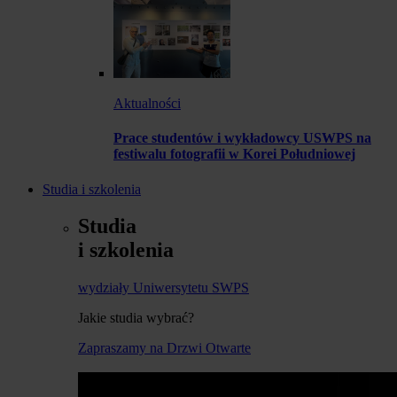
Aktualności
Prace studentów i wykładowcy USWPS na
festiwalu fotografii w Korei Południowej
Studia i szkolenia
Studia
i szkolenia
wydziały Uniwersytetu SWPS
Jakie studia wybrać?
Zapraszamy na Drzwi Otwarte