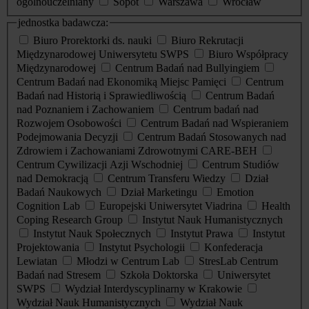
ogólnouczelniany
Sopot
Warszawa
Wrocław
jednostka badawcza:
Biuro Prorektorki ds. nauki
Biuro Rekrutacji
Międzynarodowej Uniwersytetu SWPS
Biuro Współpracy
Międzynarodowej
Centrum Badań nad Bullyingiem
Centrum Badań nad Ekonomiką Miejsc Pamięci
Centrum
Badań nad Historią i Sprawiedliwością
Centrum Badań
nad Poznaniem i Zachowaniem
Centrum badań nad
Rozwojem Osobowości
Centrum Badań nad Wspieraniem
Podejmowania Decyzji
Centrum Badań Stosowanych nad
Zdrowiem i Zachowaniami Zdrowotnymi CARE-BEH
Centrum Cywilizacji Azji Wschodniej
Centrum Studiów
nad Demokracją
Centrum Transferu Wiedzy
Dział
Badań Naukowych
Dział Marketingu
Emotion
Cognition Lab
Europejski Uniwersytet Viadrina
Health
Coping Research Group
Instytut Nauk Humanistycznych
Instytut Nauk Społecznych
Instytut Prawa
Instytut
Projektowania
Instytut Psychologii
Konfederacja
Lewiatan
Młodzi w Centrum Lab
StresLab Centrum
Badań nad Stresem
Szkoła Doktorska
Uniwersytet
SWPS
Wydział Interdyscyplinarny w Krakowie
Wydział Nauk Humanistycznych
Wydział Nauk