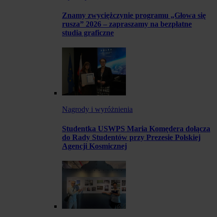
Znamy zwyciężczynie programu „Głowa się
rusza” 2026 – zapraszamy na bezpłatne
studia graficzne
Nagrody i wyróżnienia
Studentka USWPS Maria Komędera dołącza
do Rady Studentów przy Prezesie Polskiej
Agencji Kosmicznej