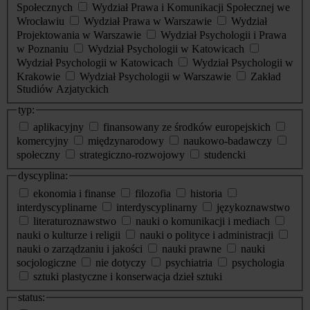
Społecznych
Wydział Prawa i Komunikacji Społecznej we
Wrocławiu
Wydział Prawa w Warszawie
Wydział
Projektowania w Warszawie
Wydział Psychologii i Prawa
w Poznaniu
Wydział Psychologii w Katowicach
Wydział Psychologii w Katowicach
Wydział Psychologii w
Krakowie
Wydział Psychologii w Warszawie
Zakład
Studiów Azjatyckich
typ:
aplikacyjny
finansowany ze środków europejskich
komercyjny
międzynarodowy
naukowo-badawczy
społeczny
strategiczno-rozwojowy
studencki
dyscyplina:
ekonomia i finanse
filozofia
historia
interdyscyplinarne
interdyscyplinarny
językoznawstwo
literaturoznawstwo
nauki o komunikacji i mediach
nauki o kulturze i religii
nauki o polityce i administracji
nauki o zarządzaniu i jakości
nauki prawne
nauki
socjologiczne
nie dotyczy
psychiatria
psychologia
sztuki plastyczne i konserwacja dzieł sztuki
status: