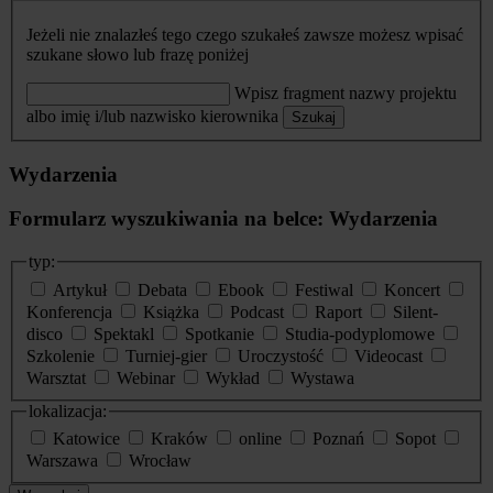
Jeżeli nie znalazłeś tego czego szukałeś zawsze możesz wpisać
szukane słowo lub frazę poniżej
Wpisz fragment nazwy projektu
albo imię i/lub nazwisko kierownika
Szukaj
Wydarzenia
Formularz wyszukiwania na belce: Wydarzenia
typ:
Artykuł
Debata
Ebook
Festiwal
Koncert
Konferencja
Książka
Podcast
Raport
Silent-
disco
Spektakl
Spotkanie
Studia-podyplomowe
Szkolenie
Turniej-gier
Uroczystość
Videocast
Warsztat
Webinar
Wykład
Wystawa
lokalizacja:
Katowice
Kraków
online
Poznań
Sopot
Warszawa
Wrocław