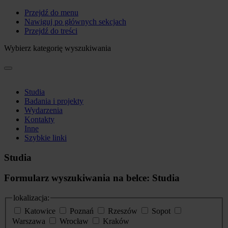
Przejdź do menu
Nawiguj po głównych sekcjach
Przejdź do treści
Wybierz kategorię wyszukiwania
Studia
Badania i projekty
Wydarzenia
Kontakty
Inne
Szybkie linki
Studia
Formularz wyszukiwania na belce: Studia
lokalizacja:
Katowice
Poznań
Rzeszów
Sopot
Warszawa
Wrocław
Kraków