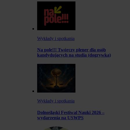
Wykłady i spotkania
Na pole!!! Twórczy plener dla osób
kandydujących na studia (dogrywka)
Wykłady i spotkania
Dolnośląski Festiwal Nauki 2026 –
wydarzenia na USWPS