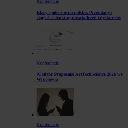
Konferencje
Klasy społeczne po polsku. Przemiany i
ciągłości struktur, doświadczeń i dyskursów
Konferencje
[Call for Proposals] ArtTechScience 2026 we
Wrocławiu
Konferencje