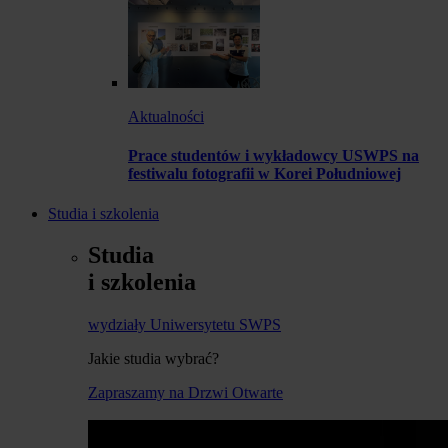
Aktualności
Prace studentów i wykładowcy USWPS na
festiwalu fotografii w Korei Południowej
Studia i szkolenia
Studia
i szkolenia
wydziały Uniwersytetu SWPS
Jakie studia wybrać?
Zapraszamy na Drzwi Otwarte