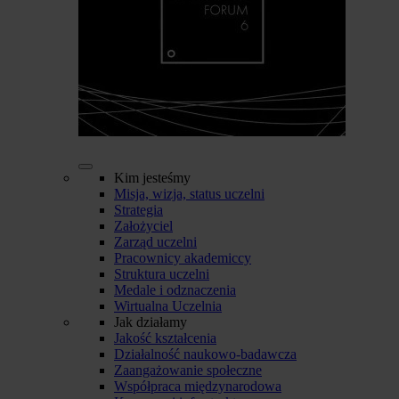
Kim jesteśmy
Misja, wizja, status uczelni
Strategia
Założyciel
Zarząd uczelni
Pracownicy akademiccy
Struktura uczelni
Medale i odznaczenia
Wirtualna Uczelnia
Jak działamy
Jakość kształcenia
Działalność naukowo-badawcza
Zaangażowanie społeczne
Współpraca międzynarodowa