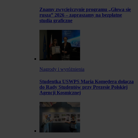
Znamy zwyciężczynie programu „Głowa się
rusza” 2026 – zapraszamy na bezpłatne
studia graficzne
Nagrody i wyróżnienia
Studentka USWPS Maria Komędera dołącza
do Rady Studentów przy Prezesie Polskiej
Agencji Kosmicznej