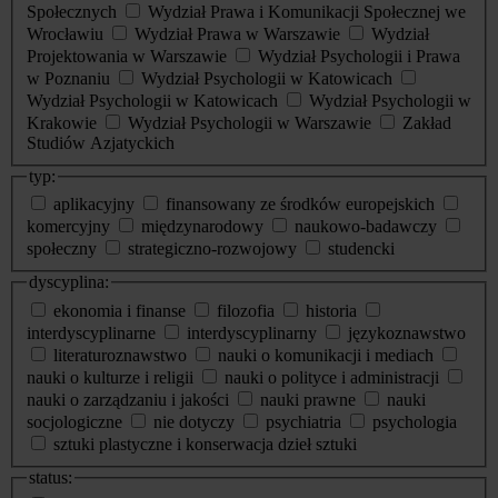
Społecznych
Wydział Prawa i Komunikacji Społecznej we
Wrocławiu
Wydział Prawa w Warszawie
Wydział
Projektowania w Warszawie
Wydział Psychologii i Prawa
w Poznaniu
Wydział Psychologii w Katowicach
Wydział Psychologii w Katowicach
Wydział Psychologii w
Krakowie
Wydział Psychologii w Warszawie
Zakład
Studiów Azjatyckich
typ:
aplikacyjny
finansowany ze środków europejskich
komercyjny
międzynarodowy
naukowo-badawczy
społeczny
strategiczno-rozwojowy
studencki
dyscyplina:
ekonomia i finanse
filozofia
historia
interdyscyplinarne
interdyscyplinarny
językoznawstwo
literaturoznawstwo
nauki o komunikacji i mediach
nauki o kulturze i religii
nauki o polityce i administracji
nauki o zarządzaniu i jakości
nauki prawne
nauki
socjologiczne
nie dotyczy
psychiatria
psychologia
sztuki plastyczne i konserwacja dzieł sztuki
status: