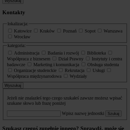
Wyszukaj
Kontakty
lokalizacja:
Katowice
Kraków
Poznań
Sopot
Warszawa
Wrocław
kategoria:
Administracja
Badania i rozwój
Biblioteka
Współpraca z biznesem
Dział Prawny
Instytuty i centra
badawcze
Marketing i komunikacja
Obsługa studenta
Organizacje studenckie
Rekrutacja
Usługi
Współpraca międzynarodowa
Wydziały
Wyszukaj
Jeżeli nie znalazłeś tego czego szukałeś zawsze możesz wpisać
szukane słowo lub frazę poniżej
Wpisz nazwę jednostki
Szukaj
Szukasz czegoś zupełnie innego? Sprawdź, może się