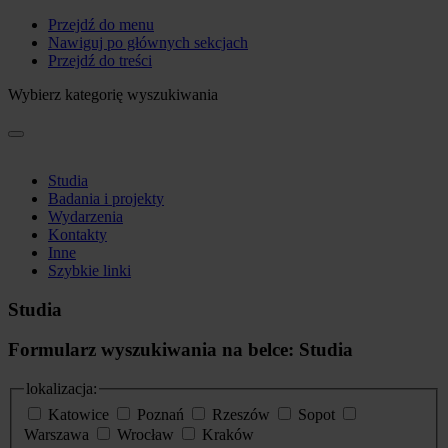
Przejdź do menu
Nawiguj po głównych sekcjach
Przejdź do treści
Wybierz kategorię wyszukiwania
Studia
Badania i projekty
Wydarzenia
Kontakty
Inne
Szybkie linki
Studia
Formularz wyszukiwania na belce: Studia
lokalizacja:
Katowice
Poznań
Rzeszów
Sopot
Warszawa
Wrocław
Kraków