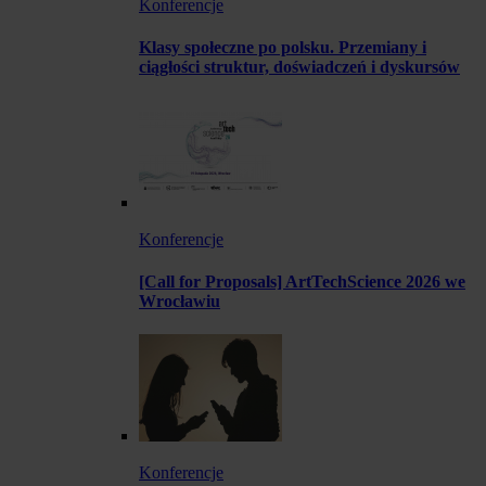
Konferencje
Klasy społeczne po polsku. Przemiany i
ciągłości struktur, doświadczeń i dyskursów
Konferencje
[Call for Proposals] ArtTechScience 2026 we
Wrocławiu
Konferencje