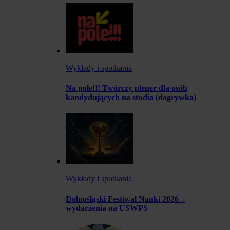
Wykłady i spotkania
Na pole!!! Twórczy plener dla osób
kandydujących na studia (dogrywka)
Wykłady i spotkania
Dolnośląski Festiwal Nauki 2026 –
wydarzenia na USWPS