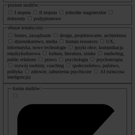
poziom studiów:
I stopnia
II stopnia
jednolite magisterskie
doktoraty
podyplomowe
obszar tematyczny:
biznes, zarządzanie
design, projektowanie, architektura
dziennikarstwo, media
human resources
UX,
informatyka, nowe technologie
języki obce, komunikacja
międzykulturowa
kultura, literatura, sztuka
marketing,
public relations
prawo
psychologia
psychoterapia
rozwój osobisty, coaching
społeczeństwo, państwo,
polityka
zdrowie, zaburzenia psychiczne
AI (sztuczna
inteligencja)
dodatkowe
forma studiów:
informacje
o
studiach