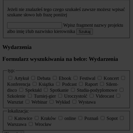
Jeżeli nie znalazłeś tego czego szukałeś zawsze możesz wpisać
szukane słowo lub frazę poniżej
Wpisz fragment nazwy projektu
albo imię i/lub nazwisko kierownika
Szukaj
Wydarzenia
Formularz wyszukiwania na belce: Wydarzenia
typ:
Artykuł
Debata
Ebook
Festiwal
Koncert
Konferencja
Książka
Podcast
Raport
Silent-
disco
Spektakl
Spotkanie
Studia-podyplomowe
Szkolenie
Turniej-gier
Uroczystość
Videocast
Warsztat
Webinar
Wykład
Wystawa
lokalizacja:
Katowice
Kraków
online
Poznań
Sopot
Warszawa
Wrocław