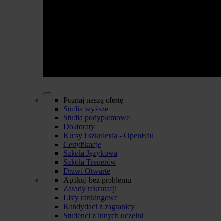
Poznaj naszą ofertę
Studia wyższe
Studia podyplomowe
Doktoraty
Kursy i szkolenia - OpenEdu
Certyfikacje
Szkoła Językowa
Szkoła Trenerów
Drzwi Otwarte
Aplikuj bez problemu
Zasady rekrutacji
Listy rankingowe
Kandydaci z zagranicy
Studenci z innych uczelni