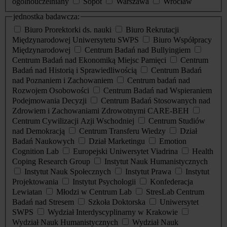
ogólnouczelniany
Sopot
Warszawa
Wrocław
jednostka badawcza:
Biuro Prorektorki ds. nauki
Biuro Rekrutacji
Międzynarodowej Uniwersytetu SWPS
Biuro Współpracy
Międzynarodowej
Centrum Badań nad Bullyingiem
Centrum Badań nad Ekonomiką Miejsc Pamięci
Centrum
Badań nad Historią i Sprawiedliwością
Centrum Badań
nad Poznaniem i Zachowaniem
Centrum badań nad
Rozwojem Osobowości
Centrum Badań nad Wspieraniem
Podejmowania Decyzji
Centrum Badań Stosowanych nad
Zdrowiem i Zachowaniami Zdrowotnymi CARE-BEH
Centrum Cywilizacji Azji Wschodniej
Centrum Studiów
nad Demokracją
Centrum Transferu Wiedzy
Dział
Badań Naukowych
Dział Marketingu
Emotion
Cognition Lab
Europejski Uniwersytet Viadrina
Health
Coping Research Group
Instytut Nauk Humanistycznych
Instytut Nauk Społecznych
Instytut Prawa
Instytut
Projektowania
Instytut Psychologii
Konfederacja
Lewiatan
Młodzi w Centrum Lab
StresLab Centrum
Badań nad Stresem
Szkoła Doktorska
Uniwersytet
SWPS
Wydział Interdyscyplinarny w Krakowie
Wydział Nauk Humanistycznych
Wydział Nauk