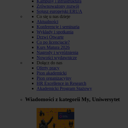
Kampusy i infrastruktura
Zrównoważony rozwój
Sojusz europejski ERUA
Co się u nas dzieje
Aktualności
Konferencje i seminaria
Wykłady i spotkania
Drzwi Otwarte
Co po licencjacie?
Kurs Matura 2026
Nagrody i wyróżnienia
Nowości wydawnicze
Dołącz do nas
Oferty pracy
Pion akademicki
Pion organizacyjny
HR Excellence in Research
Akademicki Program Stażowy
Wiadomości z kategorii
My, Uniwersytet