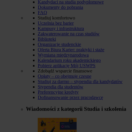
Kandydaci na studia podyplomowe
Dokumenty do pobrania
FAQ
Studiuj komfortowo
Uczelnia bez barier
Kampusy i infrastruktura
Zakwaterowanie na czas studiów
Biblioteki
Organizacje studenckie
Oferta Biura Karier: praktyki i staże
Wymiana międzynarodowa
Kalendarium roku akademickiego
Pobierz aplikację Mój USWPS
Zdobądź wsparcie finansowe
Opłaty – co obejmuje czesne
Studiuj za darmo – stypendia dla kandydatów
Stypendia dla studentów
Preferencyjne kredyty
Dofinansowanie przez pracodawcę
Wiadomości z kategorii
Studia i szkolenia