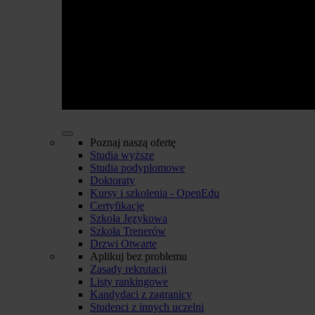
Poznaj naszą ofertę
Studia wyższe
Studia podyplomowe
Doktoraty
Kursy i szkolenia - OpenEdu
Certyfikacje
Szkoła Językowa
Szkoła Trenerów
Drzwi Otwarte
Aplikuj bez problemu
Zasady rekrutacji
Listy rankingowe
Kandydaci z zagranicy
Studenci z innych uczelni