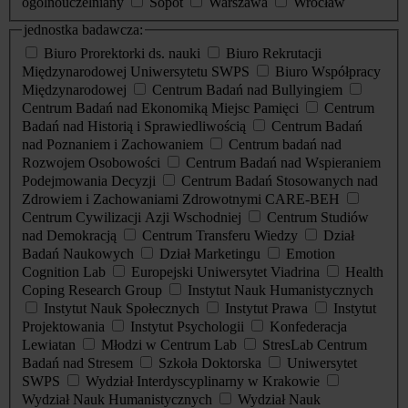
ogólnouczelniany
Sopot
Warszawa
Wrocław
jednostka badawcza:
Biuro Prorektorki ds. nauki
Biuro Rekrutacji
Międzynarodowej Uniwersytetu SWPS
Biuro Współpracy
Międzynarodowej
Centrum Badań nad Bullyingiem
Centrum Badań nad Ekonomiką Miejsc Pamięci
Centrum
Badań nad Historią i Sprawiedliwością
Centrum Badań
nad Poznaniem i Zachowaniem
Centrum badań nad
Rozwojem Osobowości
Centrum Badań nad Wspieraniem
Podejmowania Decyzji
Centrum Badań Stosowanych nad
Zdrowiem i Zachowaniami Zdrowotnymi CARE-BEH
Centrum Cywilizacji Azji Wschodniej
Centrum Studiów
nad Demokracją
Centrum Transferu Wiedzy
Dział
Badań Naukowych
Dział Marketingu
Emotion
Cognition Lab
Europejski Uniwersytet Viadrina
Health
Coping Research Group
Instytut Nauk Humanistycznych
Instytut Nauk Społecznych
Instytut Prawa
Instytut
Projektowania
Instytut Psychologii
Konfederacja
Lewiatan
Młodzi w Centrum Lab
StresLab Centrum
Badań nad Stresem
Szkoła Doktorska
Uniwersytet
SWPS
Wydział Interdyscyplinarny w Krakowie
Wydział Nauk Humanistycznych
Wydział Nauk