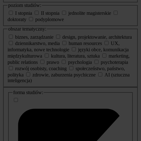
poziom studiów:
I stopnia
II stopnia
jednolite magisterskie
doktoraty
podyplomowe
obszar tematyczny:
biznes, zarządzanie
design, projektowanie, architektura
dziennikarstwo, media
human resources
UX,
informatyka, nowe technologie
języki obce, komunikacja
międzykulturowa
kultura, literatura, sztuka
marketing,
public relations
prawo
psychologia
psychoterapia
rozwój osobisty, coaching
społeczeństwo, państwo,
polityka
zdrowie, zaburzenia psychiczne
AI (sztuczna
inteligencja)
dodatkowe
forma studiów:
informacje
o
studiach