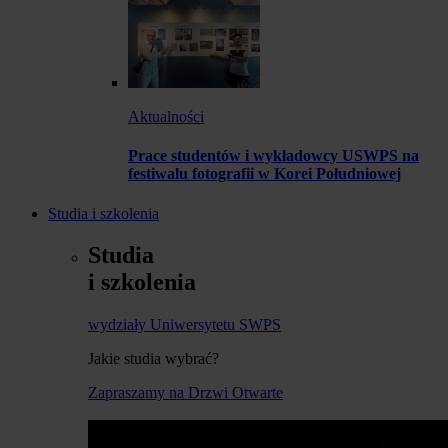
Aktualności
Prace studentów i wykładowcy USWPS na
festiwalu fotografii w Korei Południowej
Studia i szkolenia
Studia
i szkolenia
wydziały Uniwersytetu SWPS
Jakie studia wybrać?
Zapraszamy na Drzwi Otwarte