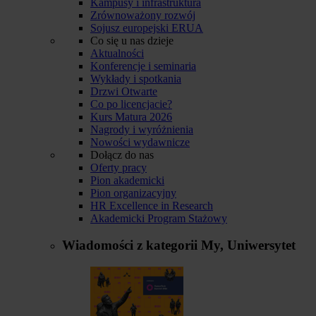
Kampusy i infrastruktura
Zrównoważony rozwój
Sojusz europejski ERUA
Co się u nas dzieje
Aktualności
Konferencje i seminaria
Wykłady i spotkania
Drzwi Otwarte
Co po licencjacie?
Kurs Matura 2026
Nagrody i wyróżnienia
Nowości wydawnicze
Dołącz do nas
Oferty pracy
Pion akademicki
Pion organizacyjny
HR Excellence in Research
Akademicki Program Stażowy
Wiadomości z kategorii
My, Uniwersytet