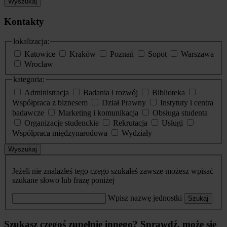
Wyszukaj
Kontakty
lokalizacja:
Katowice
Kraków
Poznań
Sopot
Warszawa
Wrocław
kategoria:
Administracja
Badania i rozwój
Biblioteka
Współpraca z biznesem
Dział Prawny
Instytuty i centra
badawcze
Marketing i komunikacja
Obsługa studenta
Organizacje studenckie
Rekrutacja
Usługi
Współpraca międzynarodowa
Wydziały
Wyszukaj
Jeżeli nie znalazłeś tego czego szukałeś zawsze możesz wpisać
szukane słowo lub frazę poniżej
Wpisz nazwę jednostki
Szukaj
Szukasz czegoś zupełnie innego? Sprawdź, może się