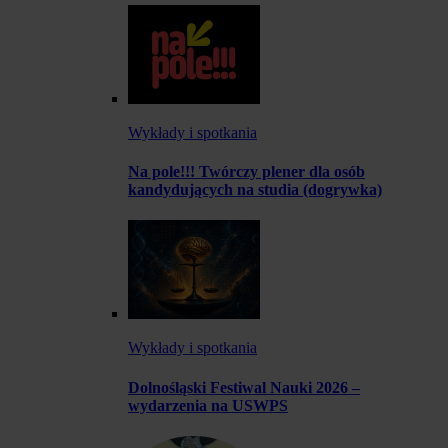
Wykłady i spotkania
Na pole!!! Twórczy plener dla osób
kandydujących na studia (dogrywka)
Wykłady i spotkania
Dolnośląski Festiwal Nauki 2026 –
wydarzenia na USWPS