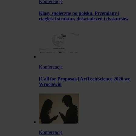
Konferencje
Klasy społeczne po polsku. Przemiany i
ciągłości struktur, doświadczeń i dyskursów
Konferencje
[Call for Proposals] ArtTechScience 2026 we
Wrocławiu
Konferencje