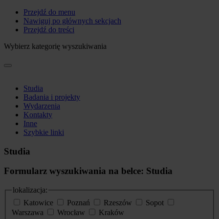
Przejdź do menu
Nawiguj po głównych sekcjach
Przejdź do treści
Wybierz kategorię wyszukiwania
Studia
Badania i projekty
Wydarzenia
Kontakty
Inne
Szybkie linki
Studia
Formularz wyszukiwania na belce: Studia
lokalizacja:
Katowice
Poznań
Rzeszów
Sopot
Warszawa
Wrocław
Kraków