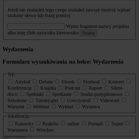
Jeżeli nie znalazłeś tego czego szukałeś zawsze możesz wpisać
szukane słowo lub frazę poniżej
Wpisz fragment nazwy projektu
albo imię i/lub nazwisko kierownika
Szukaj
Wydarzenia
Formularz wyszukiwania na belce: Wydarzenia
typ:
Artykuł
Debata
Ebook
Festiwal
Koncert
Konferencja
Książka
Podcast
Raport
Silent-
disco
Spektakl
Spotkanie
Studia-podyplomowe
Szkolenie
Turniej-gier
Uroczystość
Videocast
Warsztat
Webinar
Wykład
Wystawa
lokalizacja:
Katowice
Kraków
online
Poznań
Sopot
Warszawa
Wrocław