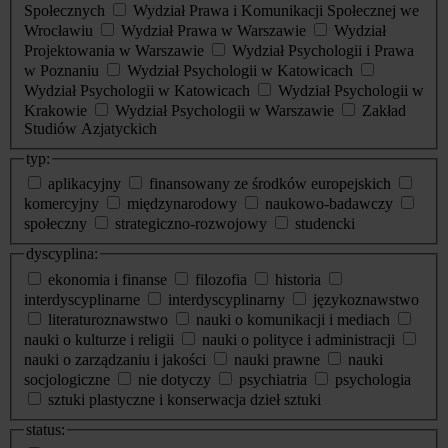
Społecznych
Wydział Prawa i Komunikacji Społecznej we
Wrocławiu
Wydział Prawa w Warszawie
Wydział
Projektowania w Warszawie
Wydział Psychologii i Prawa
w Poznaniu
Wydział Psychologii w Katowicach
Wydział Psychologii w Katowicach
Wydział Psychologii w
Krakowie
Wydział Psychologii w Warszawie
Zakład
Studiów Azjatyckich
typ:
aplikacyjny
finansowany ze środków europejskich
komercyjny
międzynarodowy
naukowo-badawczy
społeczny
strategiczno-rozwojowy
studencki
dyscyplina:
ekonomia i finanse
filozofia
historia
interdyscyplinarne
interdyscyplinarny
językoznawstwo
literaturoznawstwo
nauki o komunikacji i mediach
nauki o kulturze i religii
nauki o polityce i administracji
nauki o zarządzaniu i jakości
nauki prawne
nauki
socjologiczne
nie dotyczy
psychiatria
psychologia
sztuki plastyczne i konserwacja dzieł sztuki
status: