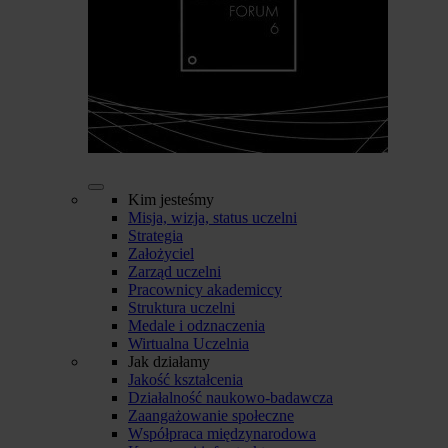
Kim jesteśmy
Misja, wizja, status uczelni
Strategia
Założyciel
Zarząd uczelni
Pracownicy akademiccy
Struktura uczelni
Medale i odznaczenia
Wirtualna Uczelnia
Jak działamy
Jakość kształcenia
Działalność naukowo-badawcza
Zaangażowanie społeczne
Współpraca międzynarodowa