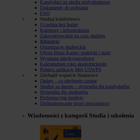
Kandydaci na studia podyplomowe
Dokumenty do pobrania
FAQ
Studiuj komfortowo
Uczelnia bez barier
Kampusy i infrastruktura
Zakwaterowanie na czas studiów
Biblioteki
Organizacje studenckie
Oferta Biura Karier: praktyki i staże
Wymiana międzynarodowa
Kalendarium roku akademickiego
Pobierz aplikację Mój USWPS
Zdobądź wsparcie finansowe
Opłaty – co obejmuje czesne
Studiuj za darmo – stypendia dla kandydatów
Stypendia dla studentów
Preferencyjne kredyty
Dofinansowanie przez pracodawcę
Wiadomości z kategorii
Studia i szkolenia