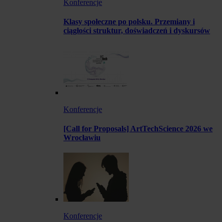
Konferencje
Klasy społeczne po polsku. Przemiany i
ciągłości struktur, doświadczeń i dyskursów
Konferencje
[Call for Proposals] ArtTechScience 2026 we
Wrocławiu
Konferencje