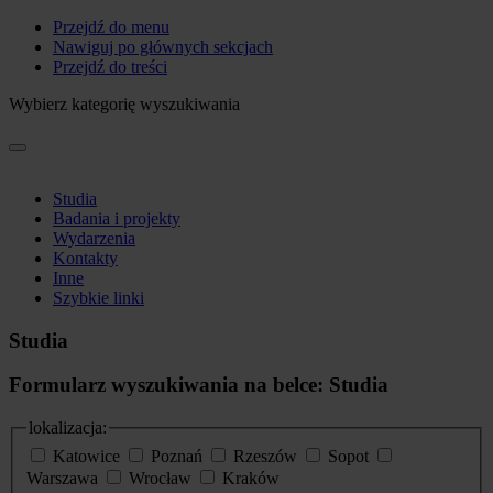
Przejdź do menu
Nawiguj po głównych sekcjach
Przejdź do treści
Wybierz kategorię wyszukiwania
Studia
Badania i projekty
Wydarzenia
Kontakty
Inne
Szybkie linki
Studia
Formularz wyszukiwania na belce: Studia
lokalizacja:
Katowice
Poznań
Rzeszów
Sopot
Warszawa
Wrocław
Kraków