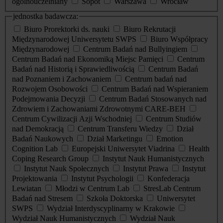
ogólnouczelniany
Sopot
Warszawa
Wrocław
jednostka badawcza:
Biuro Prorektorki ds. nauki
Biuro Rekrutacji
Międzynarodowej Uniwersytetu SWPS
Biuro Współpracy
Międzynarodowej
Centrum Badań nad Bullyingiem
Centrum Badań nad Ekonomiką Miejsc Pamięci
Centrum
Badań nad Historią i Sprawiedliwością
Centrum Badań
nad Poznaniem i Zachowaniem
Centrum badań nad
Rozwojem Osobowości
Centrum Badań nad Wspieraniem
Podejmowania Decyzji
Centrum Badań Stosowanych nad
Zdrowiem i Zachowaniami Zdrowotnymi CARE-BEH
Centrum Cywilizacji Azji Wschodniej
Centrum Studiów
nad Demokracją
Centrum Transferu Wiedzy
Dział
Badań Naukowych
Dział Marketingu
Emotion
Cognition Lab
Europejski Uniwersytet Viadrina
Health
Coping Research Group
Instytut Nauk Humanistycznych
Instytut Nauk Społecznych
Instytut Prawa
Instytut
Projektowania
Instytut Psychologii
Konfederacja
Lewiatan
Młodzi w Centrum Lab
StresLab Centrum
Badań nad Stresem
Szkoła Doktorska
Uniwersytet
SWPS
Wydział Interdyscyplinarny w Krakowie
Wydział Nauk Humanistycznych
Wydział Nauk