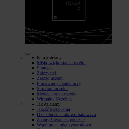
Kim jesteśmy
Misja, wizja, status uczelni
Strategia
Założyciel
Zarząd uczelni
Pracownicy akademiccy
Struktura uczelni
Medale i odznaczenia
Wirtualna Uczelnia
Jak działamy
Jakość kształcenia
Działalność naukowo-badawcza
Zaangażowanie społeczne
Współpraca międzynarodowa