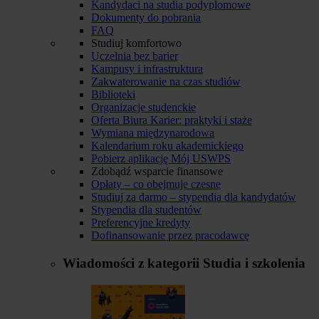
Kandydaci na studia podyplomowe
Dokumenty do pobrania
FAQ
Studiuj komfortowo
Uczelnia bez barier
Kampusy i infrastruktura
Zakwaterowanie na czas studiów
Biblioteki
Organizacje studenckie
Oferta Biura Karier: praktyki i staże
Wymiana międzynarodowa
Kalendarium roku akademickiego
Pobierz aplikację Mój USWPS
Zdobądź wsparcie finansowe
Opłaty – co obejmuje czesne
Studiuj za darmo – stypendia dla kandydatów
Stypendia dla studentów
Preferencyjne kredyty
Dofinansowanie przez pracodawcę
Wiadomości z kategorii
Studia i szkolenia