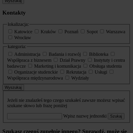
Wyszukaj
Kontakty
lokalizacja:
Katowice
Kraków
Poznań
Sopot
Warszawa
Wrocław
kategoria:
Administracja
Badania i rozwój
Biblioteka
Współpraca z biznesem
Dział Prawny
Instytuty i centra
badawcze
Marketing i komunikacja
Obsługa studenta
Organizacje studenckie
Rekrutacja
Usługi
Współpraca międzynarodowa
Wydziały
Wyszukaj
Jeżeli nie znalazłeś tego czego szukałeś zawsze możesz wpisać
szukane słowo lub frazę poniżej
Wpisz nazwę jednostki
Szukaj
Szukasz czegoś zupełnie innego? Sprawdź, może się