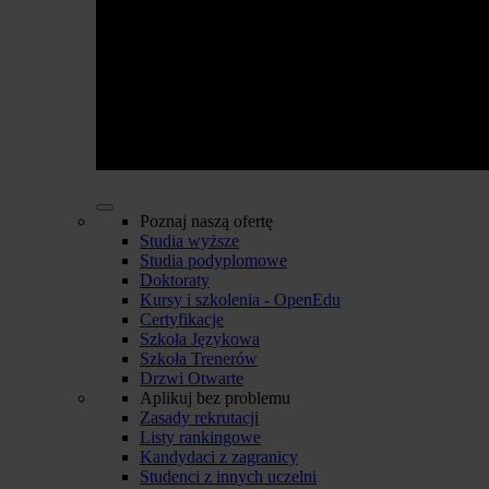
Poznaj naszą ofertę
Studia wyższe
Studia podyplomowe
Doktoraty
Kursy i szkolenia - OpenEdu
Certyfikacje
Szkoła Językowa
Szkoła Trenerów
Drzwi Otwarte
Aplikuj bez problemu
Zasady rekrutacji
Listy rankingowe
Kandydaci z zagranicy
Studenci z innych uczelni