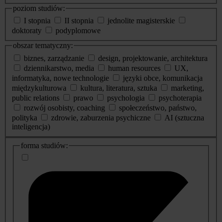
poziom studiów:
I stopnia
II stopnia
jednolite magisterskie
doktoraty
podyplomowe
obszar tematyczny:
biznes, zarządzanie
design, projektowanie, architektura
dziennikarstwo, media
human resources
UX,
informatyka, nowe technologie
języki obce, komunikacja
międzykulturowa
kultura, literatura, sztuka
marketing,
public relations
prawo
psychologia
psychoterapia
rozwój osobisty, coaching
społeczeństwo, państwo,
polityka
zdrowie, zaburzenia psychiczne
AI (sztuczna
inteligencja)
dodatkowe
forma studiów:
informacje
o
studiach