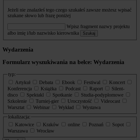
Jeżeli nie znalazłeś tego czego szukałeś zawsze możesz wpisać
szukane słowo lub frazę poniżej
Wpisz fragment nazwy projektu
albo imię i/lub nazwisko kierownika
Szukaj
Wydarzenia
Formularz wyszukiwania na belce: Wydarzenia
typ:
Artykuł
Debata
Ebook
Festiwal
Koncert
Konferencja
Książka
Podcast
Raport
Silent-
disco
Spektakl
Spotkanie
Studia-podyplomowe
Szkolenie
Turniej-gier
Uroczystość
Videocast
Warsztat
Webinar
Wykład
Wystawa
lokalizacja:
Katowice
Kraków
online
Poznań
Sopot
Warszawa
Wrocław