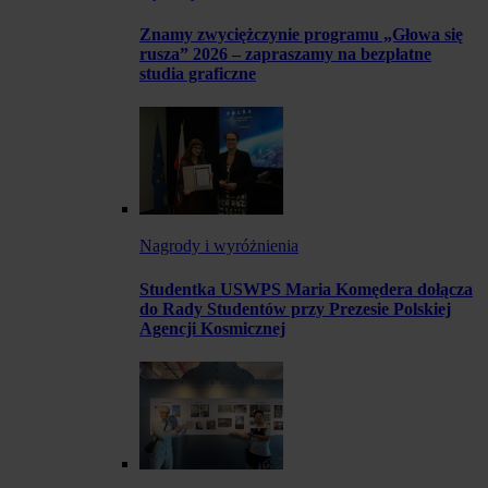
Znamy zwyciężczynie programu „Głowa się
rusza” 2026 – zapraszamy na bezpłatne
studia graficzne
Nagrody i wyróżnienia
Studentka USWPS Maria Komędera dołącza
do Rady Studentów przy Prezesie Polskiej
Agencji Kosmicznej