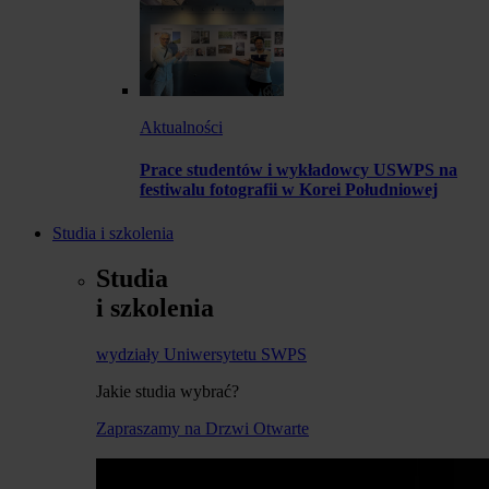
Aktualności
Prace studentów i wykładowcy USWPS na
festiwalu fotografii w Korei Południowej
Studia i szkolenia
Studia
i szkolenia
wydziały Uniwersytetu SWPS
Jakie studia wybrać?
Zapraszamy na Drzwi Otwarte