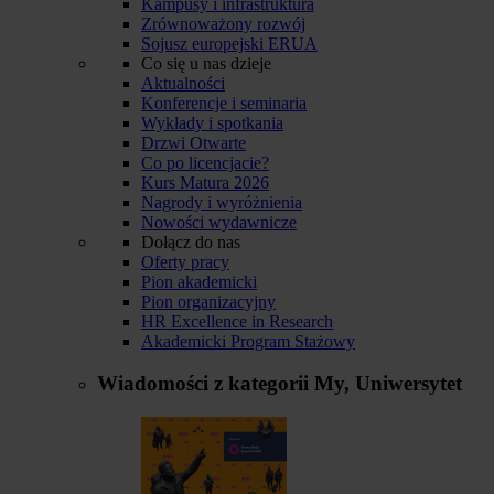
Kampusy i infrastruktura
Zrównoważony rozwój
Sojusz europejski ERUA
Co się u nas dzieje
Aktualności
Konferencje i seminaria
Wykłady i spotkania
Drzwi Otwarte
Co po licencjacie?
Kurs Matura 2026
Nagrody i wyróżnienia
Nowości wydawnicze
Dołącz do nas
Oferty pracy
Pion akademicki
Pion organizacyjny
HR Excellence in Research
Akademicki Program Stażowy
Wiadomości z kategorii
My, Uniwersytet