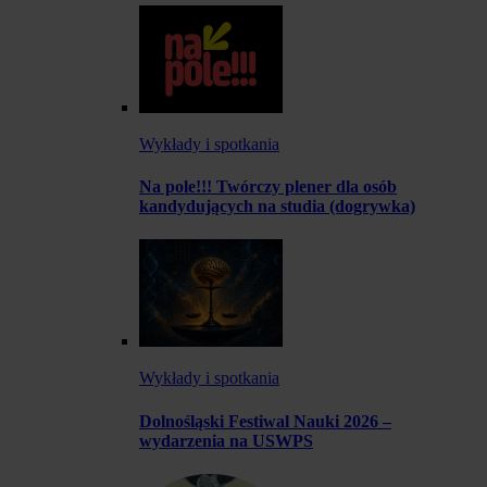
Wykłady i spotkania
Na pole!!! Twórczy plener dla osób
kandydujących na studia (dogrywka)
Wykłady i spotkania
Dolnośląski Festiwal Nauki 2026 –
wydarzenia na USWPS