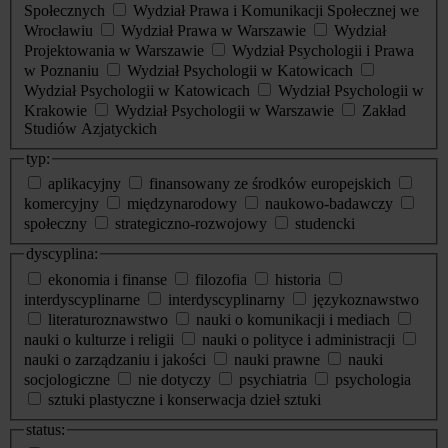
Społecznych
Wydział Prawa i Komunikacji Społecznej we
Wrocławiu
Wydział Prawa w Warszawie
Wydział
Projektowania w Warszawie
Wydział Psychologii i Prawa
w Poznaniu
Wydział Psychologii w Katowicach
Wydział Psychologii w Katowicach
Wydział Psychologii w
Krakowie
Wydział Psychologii w Warszawie
Zakład
Studiów Azjatyckich
typ:
aplikacyjny
finansowany ze środków europejskich
komercyjny
międzynarodowy
naukowo-badawczy
społeczny
strategiczno-rozwojowy
studencki
dyscyplina:
ekonomia i finanse
filozofia
historia
interdyscyplinarne
interdyscyplinarny
językoznawstwo
literaturoznawstwo
nauki o komunikacji i mediach
nauki o kulturze i religii
nauki o polityce i administracji
nauki o zarządzaniu i jakości
nauki prawne
nauki
socjologiczne
nie dotyczy
psychiatria
psychologia
sztuki plastyczne i konserwacja dzieł sztuki
status: