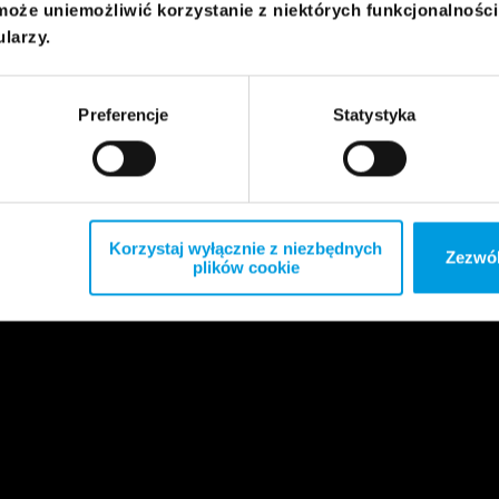
może uniemożliwić korzystanie z niektórych funkcjonalnośc
ularzy.
Preferencje
Statystyka
Korzystaj wyłącznie z niezbędnych
Zezwól
plików cookie