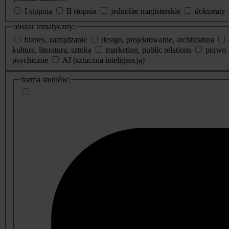
I stopnia
II stopnia
jednolite magisterskie
doktoraty
obszar tematyczny:
biznes, zarządzanie
design, projektowanie, architektura
kultura, literatura, sztuka
marketing, public relations
prawo
psychiczne
AI (sztuczna inteligencja)
dodatkowe
forma studiów:
informacje
o
studiach