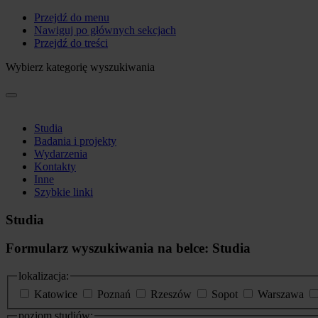
Przejdź do menu
Nawiguj po głównych sekcjach
Przejdź do treści
Wybierz kategorię wyszukiwania
Studia
Badania i projekty
Wydarzenia
Kontakty
Inne
Szybkie linki
Studia
Formularz wyszukiwania na belce: Studia
lokalizacja:
Katowice
Poznań
Rzeszów
Sopot
Warszawa
poziom studiów: