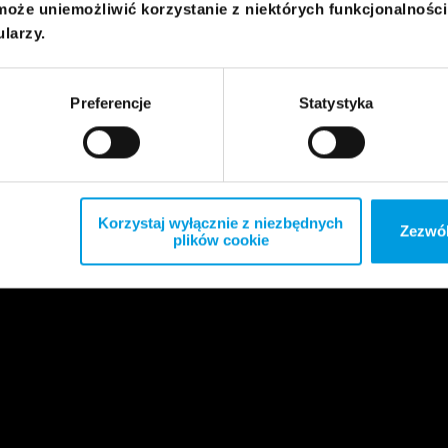
może uniemożliwić korzystanie z niektórych funkcjonalnośc
ularzy.
Preferencje
Statystyka
Korzystaj wyłącznie z niezbędnych
Zezwól
plików cookie