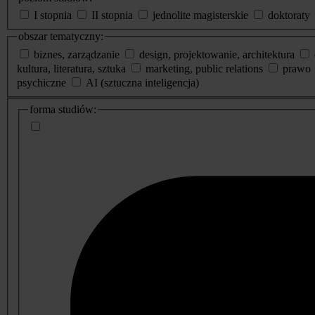
I stopnia
II stopnia
jednolite magisterskie
doktoraty
obszar tematyczny:
biznes, zarządzanie
design, projektowanie, architektura
kultura, literatura, sztuka
marketing, public relations
prawo
psychiczne
AI (sztuczna inteligencja)
dodatkowe
forma studiów:
informacje
o
studiach