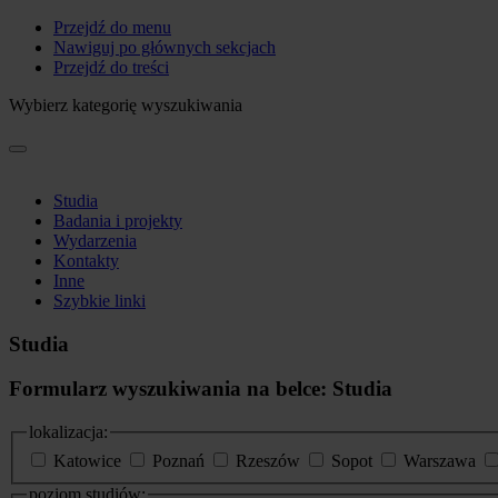
Przejdź do menu
Nawiguj po głównych sekcjach
Przejdź do treści
Wybierz kategorię wyszukiwania
Studia
Badania i projekty
Wydarzenia
Kontakty
Inne
Szybkie linki
Studia
Formularz wyszukiwania na belce: Studia
lokalizacja:
Katowice
Poznań
Rzeszów
Sopot
Warszawa
poziom studiów: