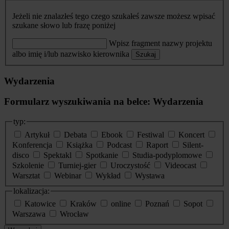
Jeżeli nie znalazłeś tego czego szukałeś zawsze możesz wpisać
szukane słowo lub frazę poniżej
Wpisz fragment nazwy projektu
albo imię i/lub nazwisko kierownika
Szukaj
Wydarzenia
Formularz wyszukiwania na belce: Wydarzenia
typ:
Artykuł
Debata
Ebook
Festiwal
Koncert
Konferencja
Książka
Podcast
Raport
Silent-
disco
Spektakl
Spotkanie
Studia-podyplomowe
Szkolenie
Turniej-gier
Uroczystość
Videocast
Warsztat
Webinar
Wykład
Wystawa
lokalizacja:
Katowice
Kraków
online
Poznań
Sopot
Warszawa
Wrocław