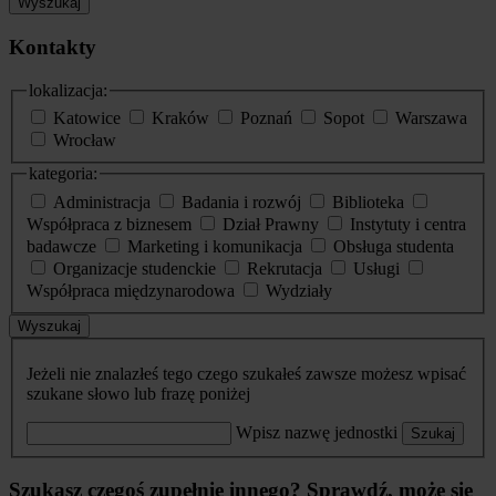
Wyszukaj
Kontakty
lokalizacja:
Katowice
Kraków
Poznań
Sopot
Warszawa
Wrocław
kategoria:
Administracja
Badania i rozwój
Biblioteka
Współpraca z biznesem
Dział Prawny
Instytuty i centra
badawcze
Marketing i komunikacja
Obsługa studenta
Organizacje studenckie
Rekrutacja
Usługi
Współpraca międzynarodowa
Wydziały
Wyszukaj
Jeżeli nie znalazłeś tego czego szukałeś zawsze możesz wpisać
szukane słowo lub frazę poniżej
Wpisz nazwę jednostki
Szukaj
Szukasz czegoś zupełnie innego? Sprawdź, może się