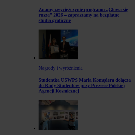
Znamy zwyciężczynie programu „Głowa się
rusza” 2026 – zapraszamy na bezpłatne
studia graficzne
Nagrody i wyróżnienia
Studentka USWPS Maria Komędera dołącza
do Rady Studentów przy Prezesie Polskiej
Agencji Kosmicznej