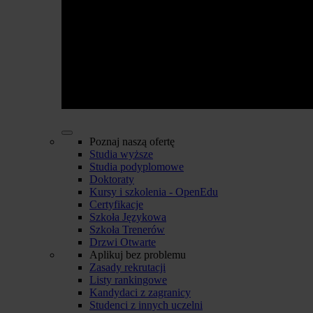
Poznaj naszą ofertę
Studia wyższe
Studia podyplomowe
Doktoraty
Kursy i szkolenia - OpenEdu
Certyfikacje
Szkoła Językowa
Szkoła Trenerów
Drzwi Otwarte
Aplikuj bez problemu
Zasady rekrutacji
Listy rankingowe
Kandydaci z zagranicy
Studenci z innych uczelni