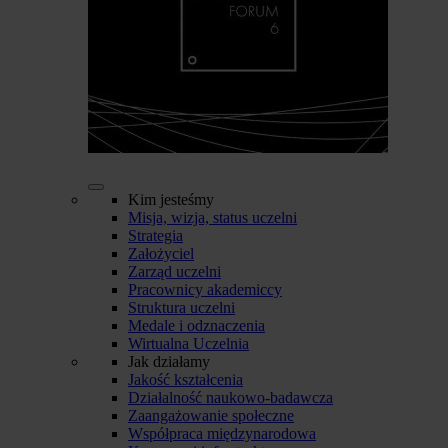
Kim jesteśmy
Misja, wizja, status uczelni
Strategia
Założyciel
Zarząd uczelni
Pracownicy akademiccy
Struktura uczelni
Medale i odznaczenia
Wirtualna Uczelnia
Jak działamy
Jakość kształcenia
Działalność naukowo-badawcza
Zaangażowanie społeczne
Współpraca międzynarodowa