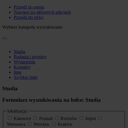
Przejdź do menu
Nawiguj po głównych sekcjach
Przejdź do treści
Wybierz kategorię wyszukiwania
Studia
Badania i projekty
Wydarzenia
Kontakty
Inne
Szybkie linki
Studia
Formularz wyszukiwania na belce: Studia
lokalizacja:
Katowice
Poznań
Rzeszów
Sopot
Warszawa
Wrocław
Kraków