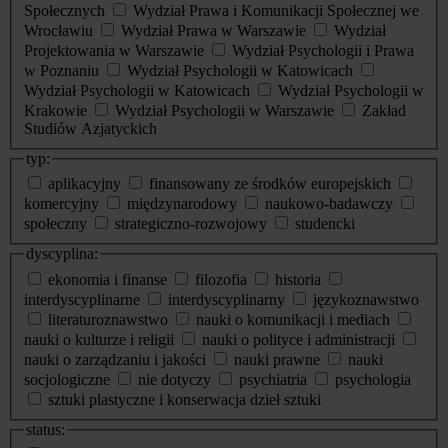
Społecznych
Wydział Prawa i Komunikacji Społecznej we
Wrocławiu
Wydział Prawa w Warszawie
Wydział
Projektowania w Warszawie
Wydział Psychologii i Prawa
w Poznaniu
Wydział Psychologii w Katowicach
Wydział Psychologii w Katowicach
Wydział Psychologii w
Krakowie
Wydział Psychologii w Warszawie
Zakład
Studiów Azjatyckich
typ:
aplikacyjny
finansowany ze środków europejskich
komercyjny
międzynarodowy
naukowo-badawczy
społeczny
strategiczno-rozwojowy
studencki
dyscyplina:
ekonomia i finanse
filozofia
historia
interdyscyplinarne
interdyscyplinarny
językoznawstwo
literaturoznawstwo
nauki o komunikacji i mediach
nauki o kulturze i religii
nauki o polityce i administracji
nauki o zarządzaniu i jakości
nauki prawne
nauki
socjologiczne
nie dotyczy
psychiatria
psychologia
sztuki plastyczne i konserwacja dzieł sztuki
status: