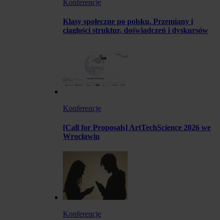
Konferencje
Klasy społeczne po polsku. Przemiany i
ciągłości struktur, doświadczeń i dyskursów
Konferencje
[Call for Proposals] ArtTechScience 2026 we
Wrocławiu
Konferencje