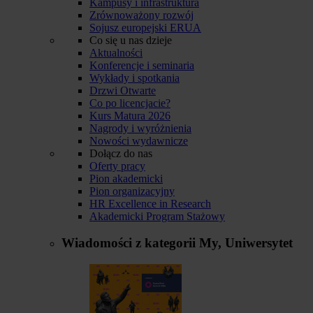
Kampusy i infrastruktura
Zrównoważony rozwój
Sojusz europejski ERUA
Co się u nas dzieje
Aktualności
Konferencje i seminaria
Wykłady i spotkania
Drzwi Otwarte
Co po licencjacie?
Kurs Matura 2026
Nagrody i wyróżnienia
Nowości wydawnicze
Dołącz do nas
Oferty pracy
Pion akademicki
Pion organizacyjny
HR Excellence in Research
Akademicki Program Stażowy
Wiadomości z kategorii
My, Uniwersytet