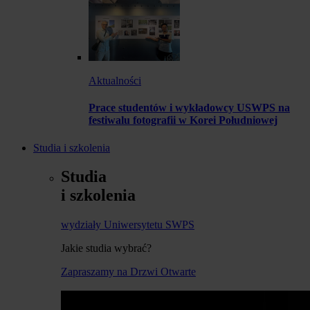
Aktualności
Prace studentów i wykładowcy USWPS na
festiwalu fotografii w Korei Południowej
Studia i szkolenia
Studia
i szkolenia
wydziały Uniwersytetu SWPS
Jakie studia wybrać?
Zapraszamy na Drzwi Otwarte