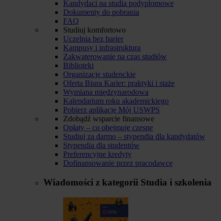
Kandydaci na studia podyplomowe
Dokumenty do pobrania
FAQ
Studiuj komfortowo
Uczelnia bez barier
Kampusy i infrastruktura
Zakwaterowanie na czas studiów
Biblioteki
Organizacje studenckie
Oferta Biura Karier: praktyki i staże
Wymiana międzynarodowa
Kalendarium roku akademickiego
Pobierz aplikację Mój USWPS
Zdobądź wsparcie finansowe
Opłaty – co obejmuje czesne
Studiuj za darmo – stypendia dla kandydatów
Stypendia dla studentów
Preferencyjne kredyty
Dofinansowanie przez pracodawcę
Wiadomości z kategorii
Studia i szkolenia