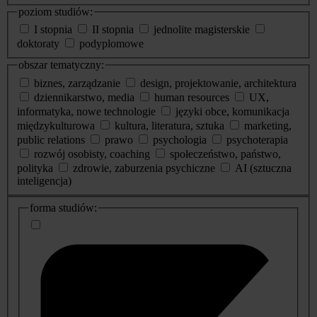
poziom studiów:
I stopnia
II stopnia
jednolite magisterskie
doktoraty
podyplomowe
obszar tematyczny:
biznes, zarządzanie
design, projektowanie, architektura
dziennikarstwo, media
human resources
UX,
informatyka, nowe technologie
języki obce, komunikacja
międzykulturowa
kultura, literatura, sztuka
marketing,
public relations
prawo
psychologia
psychoterapia
rozwój osobisty, coaching
społeczeństwo, państwo,
polityka
zdrowie, zaburzenia psychiczne
AI (sztuczna
inteligencja)
dodatkowe
forma studiów:
informacje
o
studiach