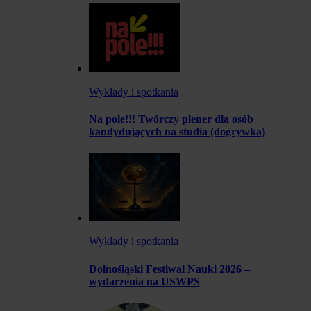
Wykłady i spotkania
Na pole!!! Twórczy plener dla osób
kandydujących na studia (dogrywka)
Wykłady i spotkania
Dolnośląski Festiwal Nauki 2026 –
wydarzenia na USWPS