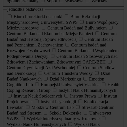
ogólnouczelniany
Sopot
Warszawa
Wrocław
jednostka badawcza:
Biuro Prorektorki ds. nauki
Biuro Rekrutacji
Międzynarodowej Uniwersytetu SWPS
Biuro Współpracy
Międzynarodowej
Centrum Badań nad Bullyingiem
Centrum Badań nad Ekonomiką Miejsc Pamięci
Centrum
Badań nad Historią i Sprawiedliwością
Centrum Badań
nad Poznaniem i Zachowaniem
Centrum badań nad
Rozwojem Osobowości
Centrum Badań nad Wspieraniem
Podejmowania Decyzji
Centrum Badań Stosowanych nad
Zdrowiem i Zachowaniami Zdrowotnymi CARE-BEH
Centrum Cywilizacji Azji Wschodniej
Centrum Studiów
nad Demokracją
Centrum Transferu Wiedzy
Dział
Badań Naukowych
Dział Marketingu
Emotion
Cognition Lab
Europejski Uniwersytet Viadrina
Health
Coping Research Group
Instytut Nauk Humanistycznych
Instytut Nauk Społecznych
Instytut Prawa
Instytut
Projektowania
Instytut Psychologii
Konfederacja
Lewiatan
Młodzi w Centrum Lab
StresLab Centrum
Badań nad Stresem
Szkoła Doktorska
Uniwersytet
SWPS
Wydział Interdyscyplinarny w Krakowie
Wydział Nauk Humanistycznych
Wydział Nauk