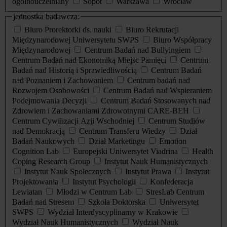
ogólnouczelniany
Sopot
Warszawa
Wrocław
jednostka badawcza:
Biuro Prorektorki ds. nauki
Biuro Rekrutacji
Międzynarodowej Uniwersytetu SWPS
Biuro Współpracy
Międzynarodowej
Centrum Badań nad Bullyingiem
Centrum Badań nad Ekonomiką Miejsc Pamięci
Centrum
Badań nad Historią i Sprawiedliwością
Centrum Badań
nad Poznaniem i Zachowaniem
Centrum badań nad
Rozwojem Osobowości
Centrum Badań nad Wspieraniem
Podejmowania Decyzji
Centrum Badań Stosowanych nad
Zdrowiem i Zachowaniami Zdrowotnymi CARE-BEH
Centrum Cywilizacji Azji Wschodniej
Centrum Studiów
nad Demokracją
Centrum Transferu Wiedzy
Dział
Badań Naukowych
Dział Marketingu
Emotion
Cognition Lab
Europejski Uniwersytet Viadrina
Health
Coping Research Group
Instytut Nauk Humanistycznych
Instytut Nauk Społecznych
Instytut Prawa
Instytut
Projektowania
Instytut Psychologii
Konfederacja
Lewiatan
Młodzi w Centrum Lab
StresLab Centrum
Badań nad Stresem
Szkoła Doktorska
Uniwersytet
SWPS
Wydział Interdyscyplinarny w Krakowie
Wydział Nauk Humanistycznych
Wydział Nauk