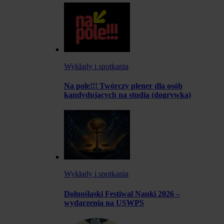
Wykłady i spotkania
Na pole!!! Twórczy plener dla osób
kandydujących na studia (dogrywka)
Wykłady i spotkania
Dolnośląski Festiwal Nauki 2026 –
wydarzenia na USWPS