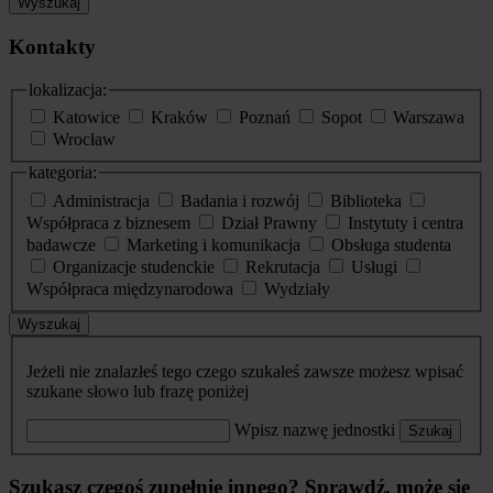
Wyszukaj
Kontakty
lokalizacja:
Katowice
Kraków
Poznań
Sopot
Warszawa
Wrocław
kategoria:
Administracja
Badania i rozwój
Biblioteka
Współpraca z biznesem
Dział Prawny
Instytuty i centra
badawcze
Marketing i komunikacja
Obsługa studenta
Organizacje studenckie
Rekrutacja
Usługi
Współpraca międzynarodowa
Wydziały
Wyszukaj
Jeżeli nie znalazłeś tego czego szukałeś zawsze możesz wpisać
szukane słowo lub frazę poniżej
Wpisz nazwę jednostki
Szukaj
Szukasz czegoś zupełnie innego? Sprawdź, może się