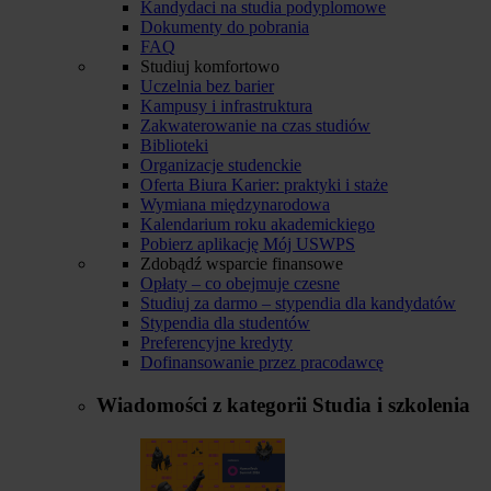
Kandydaci na studia podyplomowe
Dokumenty do pobrania
FAQ
Studiuj komfortowo
Uczelnia bez barier
Kampusy i infrastruktura
Zakwaterowanie na czas studiów
Biblioteki
Organizacje studenckie
Oferta Biura Karier: praktyki i staże
Wymiana międzynarodowa
Kalendarium roku akademickiego
Pobierz aplikację Mój USWPS
Zdobądź wsparcie finansowe
Opłaty – co obejmuje czesne
Studiuj za darmo – stypendia dla kandydatów
Stypendia dla studentów
Preferencyjne kredyty
Dofinansowanie przez pracodawcę
Wiadomości z kategorii
Studia i szkolenia