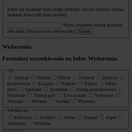
Jeżeli nie znalazłeś tego czego szukałeś zawsze możesz wpisać
szukane słowo lub frazę poniżej
Wpisz fragment nazwy projektu
albo imię i/lub nazwisko kierownika
Szukaj
Wydarzenia
Formularz wyszukiwania na belce: Wydarzenia
typ:
Artykuł
Debata
Ebook
Festiwal
Koncert
Konferencja
Książka
Podcast
Raport
Silent-
disco
Spektakl
Spotkanie
Studia-podyplomowe
Szkolenie
Turniej-gier
Uroczystość
Videocast
Warsztat
Webinar
Wykład
Wystawa
lokalizacja:
Katowice
Kraków
online
Poznań
Sopot
Warszawa
Wrocław