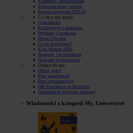
Kampusy i infrastruktura
Zrównoważony rozwój
Sojusz europejski ERUA
Co się u nas dzieje
Aktualności
Konferencje i seminaria
Wykłady i spotkania
Drzwi Otwarte
Co po licencjacie?
Kurs Matura 2026
Nagrody i wyróżnienia
Nowości wydawnicze
Dołącz do nas
Oferty pracy
Pion akademicki
Pion organizacyjny
HR Excellence in Research
Akademicki Program Stażowy
Wiadomości z kategorii
My, Uniwersytet