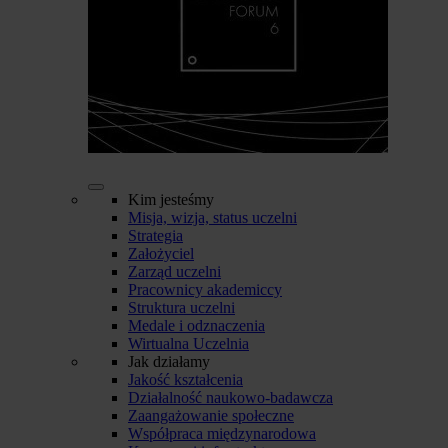
Kim jesteśmy
Misja, wizja, status uczelni
Strategia
Założyciel
Zarząd uczelni
Pracownicy akademiccy
Struktura uczelni
Medale i odznaczenia
Wirtualna Uczelnia
Jak działamy
Jakość kształcenia
Działalność naukowo-badawcza
Zaangażowanie społeczne
Współpraca międzynarodowa