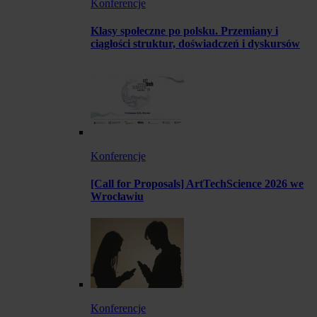
Konferencje
Klasy społeczne po polsku. Przemiany i
ciągłości struktur, doświadczeń i dyskursów
Konferencje
[Call for Proposals] ArtTechScience 2026 we
Wrocławiu
Konferencje