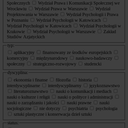
Społecznych
Wydział Prawa i Komunikacji Społecznej we
Wrocławiu
Wydział Prawa w Warszawie
Wydział
Projektowania w Warszawie
Wydział Psychologii i Prawa
w Poznaniu
Wydział Psychologii w Katowicach
Wydział Psychologii w Katowicach
Wydział Psychologii w
Krakowie
Wydział Psychologii w Warszawie
Zakład
Studiów Azjatyckich
typ:
aplikacyjny
finansowany ze środków europejskich
komercyjny
międzynarodowy
naukowo-badawczy
społeczny
strategiczno-rozwojowy
studencki
dyscyplina:
ekonomia i finanse
filozofia
historia
interdyscyplinarne
interdyscyplinarny
językoznawstwo
literaturoznawstwo
nauki o komunikacji i mediach
nauki o kulturze i religii
nauki o polityce i administracji
nauki o zarządzaniu i jakości
nauki prawne
nauki
socjologiczne
nie dotyczy
psychiatria
psychologia
sztuki plastyczne i konserwacja dzieł sztuki
status: