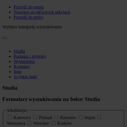
Przejdź do menu
Nawiguj po głównych sekcjach
Przejdź do treści
Wybierz kategorię wyszukiwania
Studia
Badania i projekty
Wydarzenia
Kontakty
Inne
Szybkie linki
Studia
Formularz wyszukiwania na belce: Studia
lokalizacja:
Katowice
Poznań
Rzeszów
Sopot
Warszawa
Wrocław
Kraków