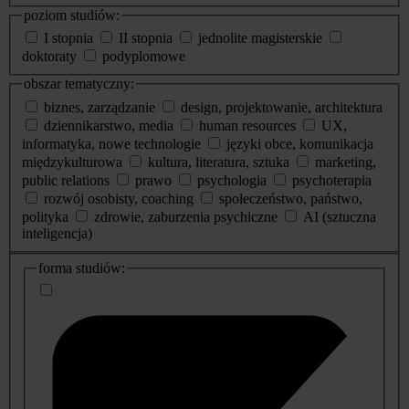
poziom studiów:
I stopnia
II stopnia
jednolite magisterskie
doktoraty
podyplomowe
obszar tematyczny:
biznes, zarządzanie
design, projektowanie, architektura
dziennikarstwo, media
human resources
UX,
informatyka, nowe technologie
języki obce, komunikacja
międzykulturowa
kultura, literatura, sztuka
marketing,
public relations
prawo
psychologia
psychoterapia
rozwój osobisty, coaching
społeczeństwo, państwo,
polityka
zdrowie, zaburzenia psychiczne
AI (sztuczna
inteligencja)
dodatkowe
forma studiów:
informacje
o
studiach