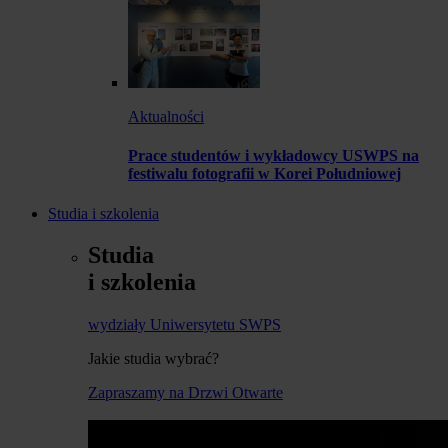
Aktualności
Prace studentów i wykładowcy USWPS na
festiwalu fotografii w Korei Południowej
Studia i szkolenia
Studia
i szkolenia
wydziały Uniwersytetu SWPS
Jakie studia wybrać?
Zapraszamy na Drzwi Otwarte