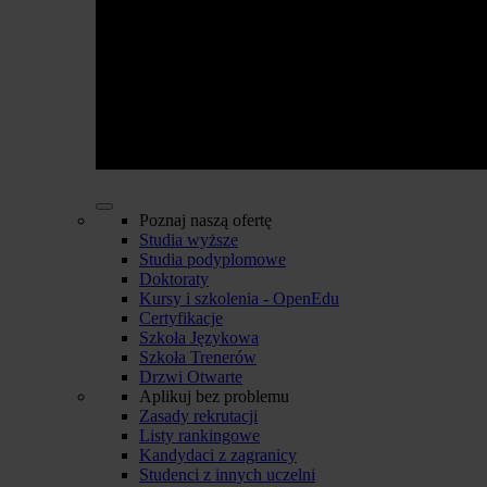
Poznaj naszą ofertę
Studia wyższe
Studia podyplomowe
Doktoraty
Kursy i szkolenia - OpenEdu
Certyfikacje
Szkoła Językowa
Szkoła Trenerów
Drzwi Otwarte
Aplikuj bez problemu
Zasady rekrutacji
Listy rankingowe
Kandydaci z zagranicy
Studenci z innych uczelni