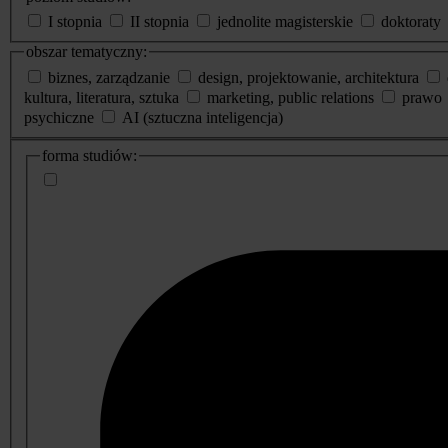
I stopnia
II stopnia
jednolite magisterskie
doktoraty
obszar tematyczny:
biznes, zarządzanie
design, projektowanie, architektura
kultura, literatura, sztuka
marketing, public relations
prawo
psychiczne
AI (sztuczna inteligencja)
dodatkowe
forma studiów:
informacje
o
studiach