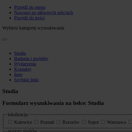
Przejdź do menu
Nawiguj po głównych sekcjach
Przejdź do treści
Wybierz kategorię wyszukiwania
Studia
Badania i projekty
Wydarzenia
Kontakty
Inne
Szybkie linki
Studia
Formularz wyszukiwania na belce: Studia
lokalizacja:
Katowice
Poznań
Rzeszów
Sopot
Warszawa
poziom studiów: