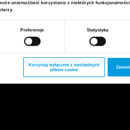
może uniemożliwić korzystanie z niektórych funkcjonalnośc
ularzy.
Preferencje
Statystyka
Korzystaj wyłącznie z niezbędnych
Zezwól
plików cookie