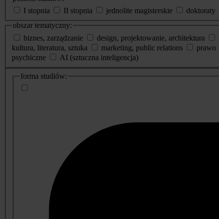
I stopnia
II stopnia
jednolite magisterskie
doktoraty
obszar tematyczny:
biznes, zarządzanie
design, projektowanie, architektura
kultura, literatura, sztuka
marketing, public relations
prawo
psychiczne
AI (sztuczna inteligencja)
dodatkowe
forma studiów:
informacje
o
studiach