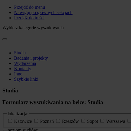
Przejdź do menu
Nawiguj po głównych sekcjach
Przejdź do treści
Wybierz kategorię wyszukiwania
Studia
Badania i projekty
Wydarzenia
Kontakty
Inne
Szybkie linki
Studia
Formularz wyszukiwania na belce: Studia
lokalizacja:
Katowice
Poznań
Rzeszów
Sopot
Warszawa
poziom studiów: