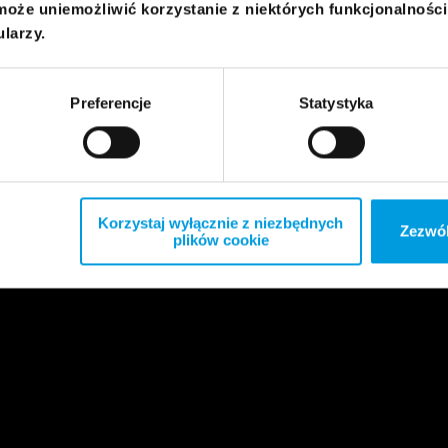
może uniemożliwić korzystanie z niektórych funkcjonalnośc
ularzy.
Preferencje
Statystyka
Korzystaj wyłącznie z niezbędnych
Zezwól
plików cookie