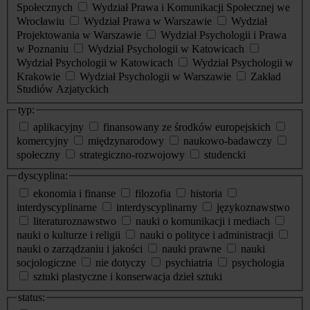
Społecznych
Wydział Prawa i Komunikacji Społecznej we
Wrocławiu
Wydział Prawa w Warszawie
Wydział
Projektowania w Warszawie
Wydział Psychologii i Prawa
w Poznaniu
Wydział Psychologii w Katowicach
Wydział Psychologii w Katowicach
Wydział Psychologii w
Krakowie
Wydział Psychologii w Warszawie
Zakład
Studiów Azjatyckich
typ:
aplikacyjny
finansowany ze środków europejskich
komercyjny
międzynarodowy
naukowo-badawczy
społeczny
strategiczno-rozwojowy
studencki
dyscyplina:
ekonomia i finanse
filozofia
historia
interdyscyplinarne
interdyscyplinarny
językoznawstwo
literaturoznawstwo
nauki o komunikacji i mediach
nauki o kulturze i religii
nauki o polityce i administracji
nauki o zarządzaniu i jakości
nauki prawne
nauki
socjologiczne
nie dotyczy
psychiatria
psychologia
sztuki plastyczne i konserwacja dzieł sztuki
status: