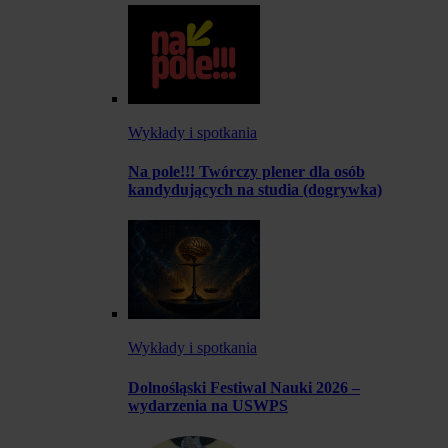
Wykłady i spotkania
Na pole!!! Twórczy plener dla osób
kandydujących na studia (dogrywka)
Wykłady i spotkania
Dolnośląski Festiwal Nauki 2026 –
wydarzenia na USWPS