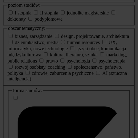
poziom studiów:
I stopnia
II stopnia
jednolite magisterskie
doktoraty
podyplomowe
obszar tematyczny:
biznes, zarządzanie
design, projektowanie, architektura
dziennikarstwo, media
human resources
UX,
informatyka, nowe technologie
języki obce, komunikacja
międzykulturowa
kultura, literatura, sztuka
marketing,
public relations
prawo
psychologia
psychoterapia
rozwój osobisty, coaching
społeczeństwo, państwo,
polityka
zdrowie, zaburzenia psychiczne
AI (sztuczna
inteligencja)
dodatkowe
forma studiów:
informacje
o
studiach