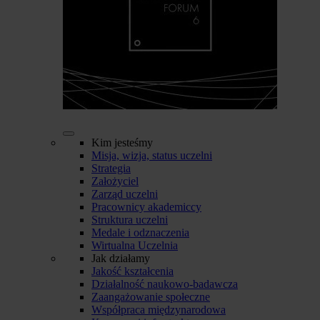
Kim jesteśmy
Misja, wizja, status uczelni
Strategia
Założyciel
Zarząd uczelni
Pracownicy akademiccy
Struktura uczelni
Medale i odznaczenia
Wirtualna Uczelnia
Jak działamy
Jakość kształcenia
Działalność naukowo-badawcza
Zaangażowanie społeczne
Współpraca międzynarodowa