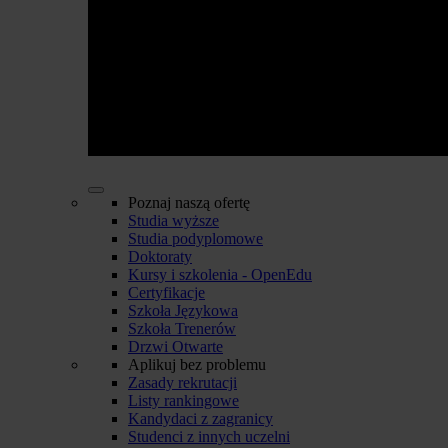
Poznaj naszą ofertę
Studia wyższe
Studia podyplomowe
Doktoraty
Kursy i szkolenia - OpenEdu
Certyfikacje
Szkoła Językowa
Szkoła Trenerów
Drzwi Otwarte
Aplikuj bez problemu
Zasady rekrutacji
Listy rankingowe
Kandydaci z zagranicy
Studenci z innych uczelni