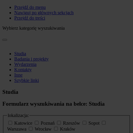
Przejdź do menu
Nawiguj po głównych sekcjach
Przejdź do treści
Wybierz kategorię wyszukiwania
Studia
Badania i projekty
Wydarzenia
Kontakty
Inne
Szybkie linki
Studia
Formularz wyszukiwania na belce: Studia
lokalizacja:
Katowice
Poznań
Rzeszów
Sopot
Warszawa
Wrocław
Kraków