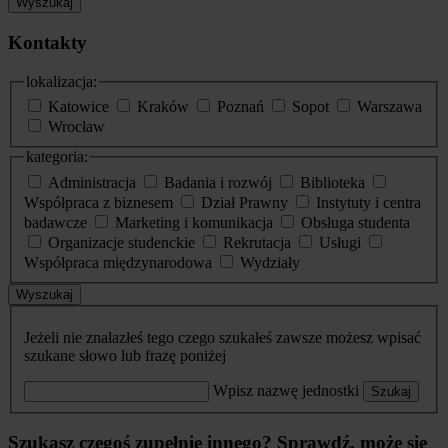
Wyszukaj
Kontakty
lokalizacja:
Katowice
Kraków
Poznań
Sopot
Warszawa
Wrocław
kategoria:
Administracja
Badania i rozwój
Biblioteka
Współpraca z biznesem
Dział Prawny
Instytuty i centra
badawcze
Marketing i komunikacja
Obsługa studenta
Organizacje studenckie
Rekrutacja
Usługi
Współpraca międzynarodowa
Wydziały
Wyszukaj
Jeżeli nie znalazłeś tego czego szukałeś zawsze możesz wpisać
szukane słowo lub frazę poniżej
Wpisz nazwę jednostki
Szukaj
Szukasz czegoś zupełnie innego? Sprawdź, może się