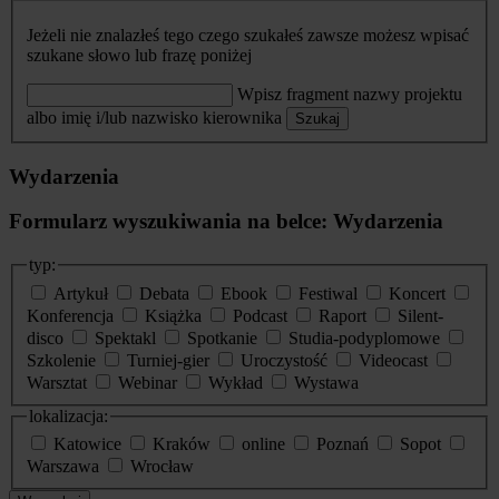
Jeżeli nie znalazłeś tego czego szukałeś zawsze możesz wpisać
szukane słowo lub frazę poniżej
Wpisz fragment nazwy projektu
albo imię i/lub nazwisko kierownika
Szukaj
Wydarzenia
Formularz wyszukiwania na belce: Wydarzenia
typ:
Artykuł
Debata
Ebook
Festiwal
Koncert
Konferencja
Książka
Podcast
Raport
Silent-
disco
Spektakl
Spotkanie
Studia-podyplomowe
Szkolenie
Turniej-gier
Uroczystość
Videocast
Warsztat
Webinar
Wykład
Wystawa
lokalizacja:
Katowice
Kraków
online
Poznań
Sopot
Warszawa
Wrocław