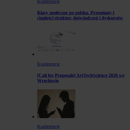
Konferencje
Klasy społeczne po polsku. Przemiany i
ciągłości struktur, doświadczeń i dyskursów
Konferencje
[Call for Proposals] ArtTechScience 2026 we
Wrocławiu
Konferencje