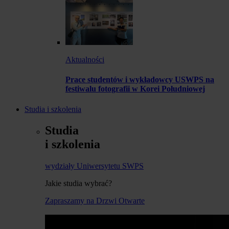
Aktualności
Prace studentów i wykładowcy USWPS na
festiwalu fotografii w Korei Południowej
Studia i szkolenia
Studia
i szkolenia
wydziały Uniwersytetu SWPS
Jakie studia wybrać?
Zapraszamy na Drzwi Otwarte