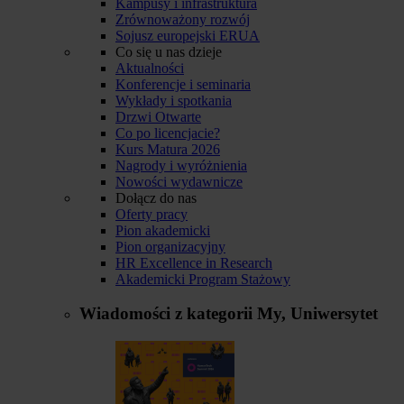
Kampusy i infrastruktura
Zrównoważony rozwój
Sojusz europejski ERUA
Co się u nas dzieje
Aktualności
Konferencje i seminaria
Wykłady i spotkania
Drzwi Otwarte
Co po licencjacie?
Kurs Matura 2026
Nagrody i wyróżnienia
Nowości wydawnicze
Dołącz do nas
Oferty pracy
Pion akademicki
Pion organizacyjny
HR Excellence in Research
Akademicki Program Stażowy
Wiadomości z kategorii
My, Uniwersytet