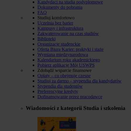
Kandydaci na studia podyplomowe
Dokumenty do pobrania
FAQ
Studiuj komfortowo
Uczelnia bez barier
Kampusy i infrastruktura
Zakwaterowanie na czas studiów
Biblioteki
Organizacje studenckie
Oferta Biura Karier: praktyki i staże
Wymiana międzynarodowa
Kalendarium roku akademickiego
Pobierz aplikację Mój USWPS
Zdobądź wsparcie finansowe
Opłaty – co obejmuje czesne
Studiuj za darmo – stypendia dla kandydatów
Stypendia dla studentów
Preferencyjne kredyty
Dofinansowanie przez pracodawcę
Wiadomości z kategorii
Studia i szkolenia