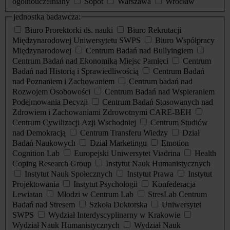
ogólnouczelniany
Sopot
Warszawa
Wrocław
jednostka badawcza:
Biuro Prorektorki ds. nauki
Biuro Rekrutacji
Międzynarodowej Uniwersytetu SWPS
Biuro Współpracy
Międzynarodowej
Centrum Badań nad Bullyingiem
Centrum Badań nad Ekonomiką Miejsc Pamięci
Centrum
Badań nad Historią i Sprawiedliwością
Centrum Badań
nad Poznaniem i Zachowaniem
Centrum badań nad
Rozwojem Osobowości
Centrum Badań nad Wspieraniem
Podejmowania Decyzji
Centrum Badań Stosowanych nad
Zdrowiem i Zachowaniami Zdrowotnymi CARE-BEH
Centrum Cywilizacji Azji Wschodniej
Centrum Studiów
nad Demokracją
Centrum Transferu Wiedzy
Dział
Badań Naukowych
Dział Marketingu
Emotion
Cognition Lab
Europejski Uniwersytet Viadrina
Health
Coping Research Group
Instytut Nauk Humanistycznych
Instytut Nauk Społecznych
Instytut Prawa
Instytut
Projektowania
Instytut Psychologii
Konfederacja
Lewiatan
Młodzi w Centrum Lab
StresLab Centrum
Badań nad Stresem
Szkoła Doktorska
Uniwersytet
SWPS
Wydział Interdyscyplinarny w Krakowie
Wydział Nauk Humanistycznych
Wydział Nauk