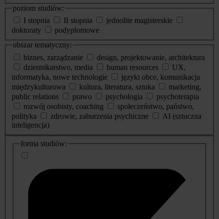
poziom studiów:
I stopnia
II stopnia
jednolite magisterskie
doktoraty
podyplomowe
obszar tematyczny:
biznes, zarządzanie
design, projektowanie, architektura
dziennikarstwo, media
human resources
UX,
informatyka, nowe technologie
języki obce, komunikacja
międzykulturowa
kultura, literatura, sztuka
marketing,
public relations
prawo
psychologia
psychoterapia
rozwój osobisty, coaching
społeczeństwo, państwo,
polityka
zdrowie, zaburzenia psychiczne
AI (sztuczna
inteligencja)
dodatkowe
forma studiów:
informacje
o
studiach