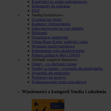
Kandydaci na studia podyplomowe
Dokumenty do pobrania
FAQ
Studiuj komfortowo
Uczelnia bez barier
Kampusy i infrastruktura
Zakwaterowanie na czas studiów
Biblioteki
Organizacje studenckie
Oferta Biura Karier: praktyki i staże
Wymiana międzynarodowa
Kalendarium roku akademickiego
Pobierz aplikację Mój USWPS
Zdobądź wsparcie finansowe
Opłaty – co obejmuje czesne
Studiuj za darmo – stypendia dla kandydatów
Stypendia dla studentów
Preferencyjne kredyty
Dofinansowanie przez pracodawcę
Wiadomości z kategorii
Studia i szkolenia