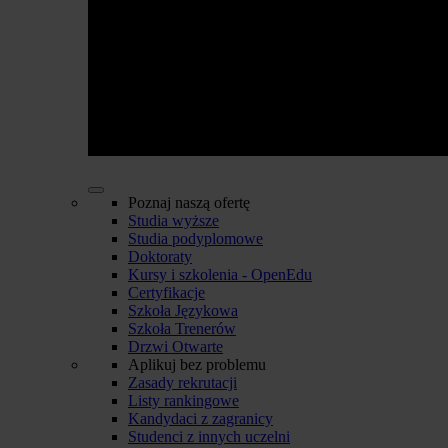
Poznaj naszą ofertę
Studia wyższe
Studia podyplomowe
Doktoraty
Kursy i szkolenia - OpenEdu
Certyfikacje
Szkoła Językowa
Szkoła Trenerów
Drzwi Otwarte
Aplikuj bez problemu
Zasady rekrutacji
Listy rankingowe
Kandydaci z zagranicy
Studenci z innych uczelni