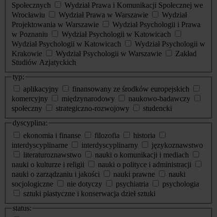
Społecznych
Wydział Prawa i Komunikacji Społecznej we
Wrocławiu
Wydział Prawa w Warszawie
Wydział
Projektowania w Warszawie
Wydział Psychologii i Prawa
w Poznaniu
Wydział Psychologii w Katowicach
Wydział Psychologii w Katowicach
Wydział Psychologii w
Krakowie
Wydział Psychologii w Warszawie
Zakład
Studiów Azjatyckich
typ:
aplikacyjny
finansowany ze środków europejskich
komercyjny
międzynarodowy
naukowo-badawczy
społeczny
strategiczno-rozwojowy
studencki
dyscyplina:
ekonomia i finanse
filozofia
historia
interdyscyplinarne
interdyscyplinarny
językoznawstwo
literaturoznawstwo
nauki o komunikacji i mediach
nauki o kulturze i religii
nauki o polityce i administracji
nauki o zarządzaniu i jakości
nauki prawne
nauki
socjologiczne
nie dotyczy
psychiatria
psychologia
sztuki plastyczne i konserwacja dzieł sztuki
status: