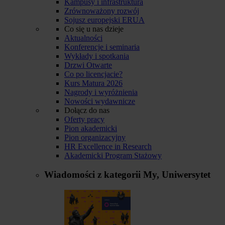
Kampusy i infrastruktura
Zrównoważony rozwój
Sojusz europejski ERUA
Co się u nas dzieje
Aktualności
Konferencje i seminaria
Wykłady i spotkania
Drzwi Otwarte
Co po licencjacie?
Kurs Matura 2026
Nagrody i wyróżnienia
Nowości wydawnicze
Dołącz do nas
Oferty pracy
Pion akademicki
Pion organizacyjny
HR Excellence in Research
Akademicki Program Stażowy
Wiadomości z kategorii
My, Uniwersytet