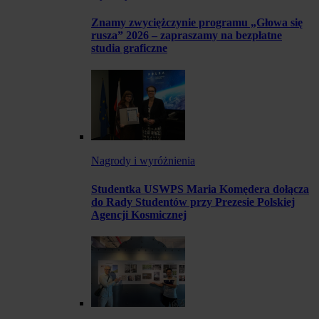
Znamy zwyciężczynie programu „Głowa się
rusza” 2026 – zapraszamy na bezpłatne
studia graficzne
Nagrody i wyróżnienia
Studentka USWPS Maria Komędera dołącza
do Rady Studentów przy Prezesie Polskiej
Agencji Kosmicznej