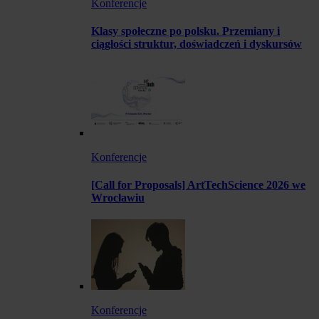
Konferencje
Klasy społeczne po polsku. Przemiany i
ciągłości struktur, doświadczeń i dyskursów
Konferencje
[Call for Proposals] ArtTechScience 2026 we
Wrocławiu
Konferencje