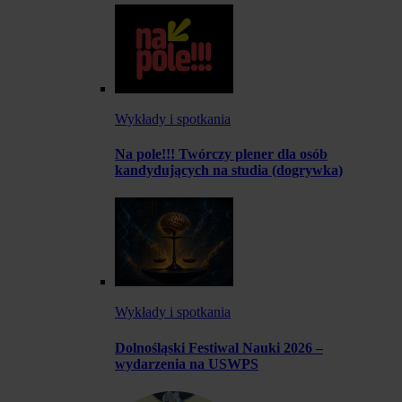
Wykłady i spotkania
Na pole!!! Twórczy plener dla osób
kandydujących na studia (dogrywka)
Wykłady i spotkania
Dolnośląski Festiwal Nauki 2026 –
wydarzenia na USWPS