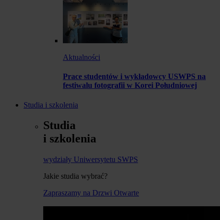
Aktualności
Prace studentów i wykładowcy USWPS na
festiwalu fotografii w Korei Południowej
Studia i szkolenia
Studia
i szkolenia
wydziały Uniwersytetu SWPS
Jakie studia wybrać?
Zapraszamy na Drzwi Otwarte