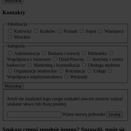
Wyszukaj
Kontakty
lokalizacja:
Katowice
Kraków
Poznań
Sopot
Warszawa
Wrocław
kategoria:
Administracja
Badania i rozwój
Biblioteka
Współpraca z biznesem
Dział Prawny
Instytuty i centra
badawcze
Marketing i komunikacja
Obsługa studenta
Organizacje studenckie
Rekrutacja
Usługi
Współpraca międzynarodowa
Wydziały
Wyszukaj
Jeżeli nie znalazłeś tego czego szukałeś zawsze możesz wpisać
szukane słowo lub frazę poniżej
Wpisz nazwę jednostki
Szukaj
Szukasz czegoś zupełnie innego? Sprawdź, może się