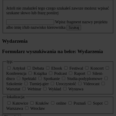
Jeżeli nie znalazłeś tego czego szukałeś zawsze możesz wpisać
szukane słowo lub frazę poniżej
Wpisz fragment nazwy projektu
albo imię i/lub nazwisko kierownika
Szukaj
Wydarzenia
Formularz wyszukiwania na belce: Wydarzenia
typ:
Artykuł
Debata
Ebook
Festiwal
Koncert
Konferencja
Książka
Podcast
Raport
Silent-
disco
Spektakl
Spotkanie
Studia-podyplomowe
Szkolenie
Turniej-gier
Uroczystość
Videocast
Warsztat
Webinar
Wykład
Wystawa
lokalizacja:
Katowice
Kraków
online
Poznań
Sopot
Warszawa
Wrocław