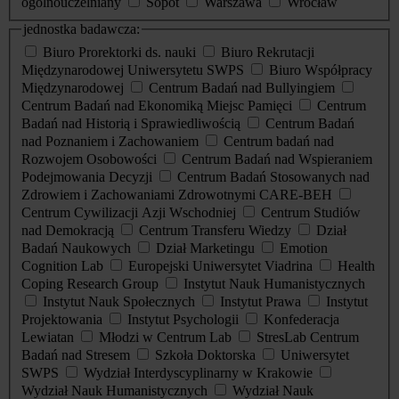
ogólnouczelniany
Sopot
Warszawa
Wrocław
jednostka badawcza:
Biuro Prorektorki ds. nauki
Biuro Rekrutacji
Międzynarodowej Uniwersytetu SWPS
Biuro Współpracy
Międzynarodowej
Centrum Badań nad Bullyingiem
Centrum Badań nad Ekonomiką Miejsc Pamięci
Centrum
Badań nad Historią i Sprawiedliwością
Centrum Badań
nad Poznaniem i Zachowaniem
Centrum badań nad
Rozwojem Osobowości
Centrum Badań nad Wspieraniem
Podejmowania Decyzji
Centrum Badań Stosowanych nad
Zdrowiem i Zachowaniami Zdrowotnymi CARE-BEH
Centrum Cywilizacji Azji Wschodniej
Centrum Studiów
nad Demokracją
Centrum Transferu Wiedzy
Dział
Badań Naukowych
Dział Marketingu
Emotion
Cognition Lab
Europejski Uniwersytet Viadrina
Health
Coping Research Group
Instytut Nauk Humanistycznych
Instytut Nauk Społecznych
Instytut Prawa
Instytut
Projektowania
Instytut Psychologii
Konfederacja
Lewiatan
Młodzi w Centrum Lab
StresLab Centrum
Badań nad Stresem
Szkoła Doktorska
Uniwersytet
SWPS
Wydział Interdyscyplinarny w Krakowie
Wydział Nauk Humanistycznych
Wydział Nauk