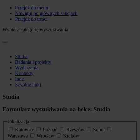
Przejdź do menu
Nawiguj po głównych sekcjach
Przejdź do treści
Wybierz kategorię wyszukiwania
Studia
Badania i projekty
Wydarzenia
Kontakty
Inne
Szybkie linki
Studia
Formularz wyszukiwania na belce: Studia
lokalizacja:
Katowice
Poznań
Rzeszów
Sopot
Warszawa
Wrocław
Kraków