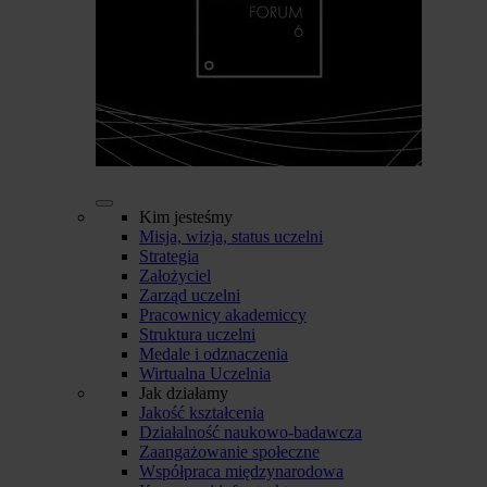
Kim jesteśmy
Misja, wizja, status uczelni
Strategia
Założyciel
Zarząd uczelni
Pracownicy akademiccy
Struktura uczelni
Medale i odznaczenia
Wirtualna Uczelnia
Jak działamy
Jakość kształcenia
Działalność naukowo-badawcza
Zaangażowanie społeczne
Współpraca międzynarodowa