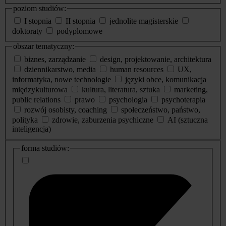
poziom studiów:
I stopnia
II stopnia
jednolite magisterskie
doktoraty
podyplomowe
obszar tematyczny:
biznes, zarządzanie
design, projektowanie, architektura
dziennikarstwo, media
human resources
UX,
informatyka, nowe technologie
języki obce, komunikacja
międzykulturowa
kultura, literatura, sztuka
marketing,
public relations
prawo
psychologia
psychoterapia
rozwój osobisty, coaching
społeczeństwo, państwo,
polityka
zdrowie, zaburzenia psychiczne
AI (sztuczna
inteligencja)
dodatkowe
forma studiów:
informacje
o
studiach