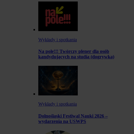
Wykłady i spotkania
Na pole!!! Twórczy plener dla osób
kandydujących na studia (dogrywka)
Wykłady i spotkania
Dolnośląski Festiwal Nauki 2026 –
wydarzenia na USWPS