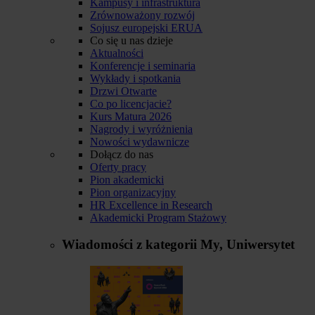
Kampusy i infrastruktura
Zrównoważony rozwój
Sojusz europejski ERUA
Co się u nas dzieje
Aktualności
Konferencje i seminaria
Wykłady i spotkania
Drzwi Otwarte
Co po licencjacie?
Kurs Matura 2026
Nagrody i wyróżnienia
Nowości wydawnicze
Dołącz do nas
Oferty pracy
Pion akademicki
Pion organizacyjny
HR Excellence in Research
Akademicki Program Stażowy
Wiadomości z kategorii
My, Uniwersytet