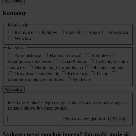
Wyszukaj
Kontakty
lokalizacja:
Katowice
Kraków
Poznań
Sopot
Warszawa
Wrocław
kategoria:
Administracja
Badania i rozwój
Biblioteka
Współpraca z biznesem
Dział Prawny
Instytuty i centra
badawcze
Marketing i komunikacja
Obsługa studenta
Organizacje studenckie
Rekrutacja
Usługi
Współpraca międzynarodowa
Wydziały
Wyszukaj
Jeżeli nie znalazłeś tego czego szukałeś zawsze możesz wpisać
szukane słowo lub frazę poniżej
Wpisz nazwę jednostki
Szukaj
Szukasz czegoś zupełnie innego? Sprawdź, może się