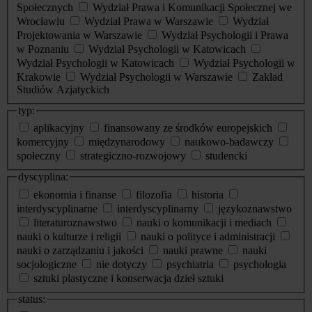
Społecznych
Wydział Prawa i Komunikacji Społecznej we
Wrocławiu
Wydział Prawa w Warszawie
Wydział
Projektowania w Warszawie
Wydział Psychologii i Prawa
w Poznaniu
Wydział Psychologii w Katowicach
Wydział Psychologii w Katowicach
Wydział Psychologii w
Krakowie
Wydział Psychologii w Warszawie
Zakład
Studiów Azjatyckich
typ:
aplikacyjny
finansowany ze środków europejskich
komercyjny
międzynarodowy
naukowo-badawczy
społeczny
strategiczno-rozwojowy
studencki
dyscyplina:
ekonomia i finanse
filozofia
historia
interdyscyplinarne
interdyscyplinarny
językoznawstwo
literaturoznawstwo
nauki o komunikacji i mediach
nauki o kulturze i religii
nauki o polityce i administracji
nauki o zarządzaniu i jakości
nauki prawne
nauki
socjologiczne
nie dotyczy
psychiatria
psychologia
sztuki plastyczne i konserwacja dzieł sztuki
status: