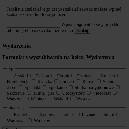
Jeżeli nie znalazłeś tego czego szukałeś zawsze możesz wpisać
szukane słowo lub frazę poniżej
Wpisz fragment nazwy projektu
albo imię i/lub nazwisko kierownika
Szukaj
Wydarzenia
Formularz wyszukiwania na belce: Wydarzenia
typ:
Artykuł
Debata
Ebook
Festiwal
Koncert
Konferencja
Książka
Podcast
Raport
Silent-
disco
Spektakl
Spotkanie
Studia-podyplomowe
Szkolenie
Turniej-gier
Uroczystość
Videocast
Warsztat
Webinar
Wykład
Wystawa
lokalizacja:
Katowice
Kraków
online
Poznań
Sopot
Warszawa
Wrocław