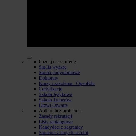
Poznaj naszą ofertę
Studia wyższe
Studia podyplomowe
Doktoraty
Kursy i szkolenia - OpenEdu
Certyfikacje
Szkoła Językowa
Szkoła Trenerów
Drzwi Otwarte
Aplikuj bez problemu
Zasady rekrutacji
Listy rankingowe
Kandydaci z zagranicy
Studenci z innych uczelni