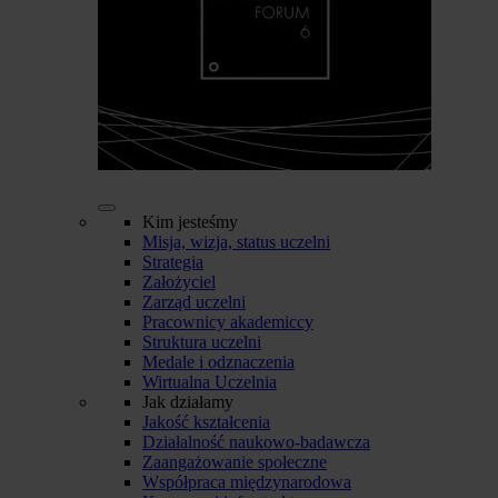
Kim jesteśmy
Misja, wizja, status uczelni
Strategia
Założyciel
Zarząd uczelni
Pracownicy akademiccy
Struktura uczelni
Medale i odznaczenia
Wirtualna Uczelnia
Jak działamy
Jakość kształcenia
Działalność naukowo-badawcza
Zaangażowanie społeczne
Współpraca międzynarodowa