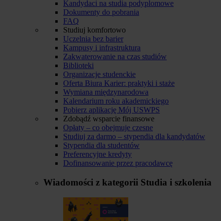
Kandydaci na studia podyplomowe
Dokumenty do pobrania
FAQ
Studiuj komfortowo
Uczelnia bez barier
Kampusy i infrastruktura
Zakwaterowanie na czas studiów
Biblioteki
Organizacje studenckie
Oferta Biura Karier: praktyki i staże
Wymiana międzynarodowa
Kalendarium roku akademickiego
Pobierz aplikację Mój USWPS
Zdobądź wsparcie finansowe
Opłaty – co obejmuje czesne
Studiuj za darmo – stypendia dla kandydatów
Stypendia dla studentów
Preferencyjne kredyty
Dofinansowanie przez pracodawcę
Wiadomości z kategorii
Studia i szkolenia