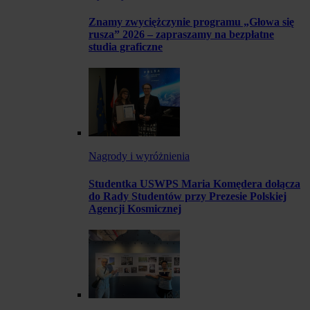
Znamy zwyciężczynie programu „Głowa się
rusza” 2026 – zapraszamy na bezpłatne
studia graficzne
Nagrody i wyróżnienia
Studentka USWPS Maria Komędera dołącza
do Rady Studentów przy Prezesie Polskiej
Agencji Kosmicznej