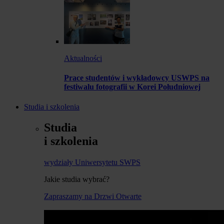
Aktualności
Prace studentów i wykładowcy USWPS na
festiwalu fotografii w Korei Południowej
Studia i szkolenia
Studia
i szkolenia
wydziały Uniwersytetu SWPS
Jakie studia wybrać?
Zapraszamy na Drzwi Otwarte