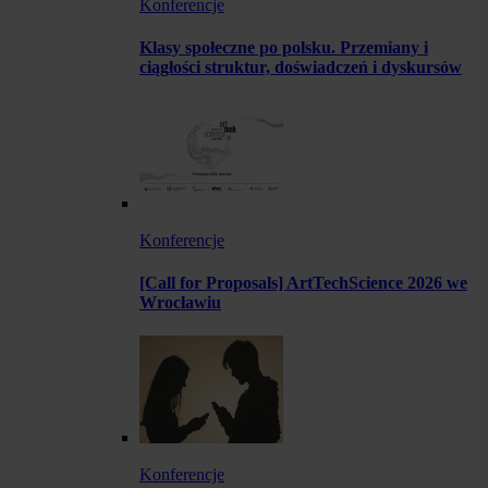
Konferencje
Klasy społeczne po polsku. Przemiany i
ciągłości struktur, doświadczeń i dyskursów
Konferencje
[Call for Proposals] ArtTechScience 2026 we
Wrocławiu
Konferencje