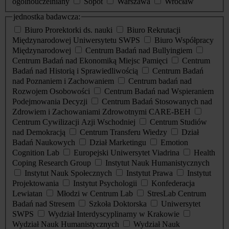
ogólnouczelniany
Sopot
Warszawa
Wrocław
jednostka badawcza:
Biuro Prorektorki ds. nauki
Biuro Rekrutacji
Międzynarodowej Uniwersytetu SWPS
Biuro Współpracy
Międzynarodowej
Centrum Badań nad Bullyingiem
Centrum Badań nad Ekonomiką Miejsc Pamięci
Centrum
Badań nad Historią i Sprawiedliwością
Centrum Badań
nad Poznaniem i Zachowaniem
Centrum badań nad
Rozwojem Osobowości
Centrum Badań nad Wspieraniem
Podejmowania Decyzji
Centrum Badań Stosowanych nad
Zdrowiem i Zachowaniami Zdrowotnymi CARE-BEH
Centrum Cywilizacji Azji Wschodniej
Centrum Studiów
nad Demokracją
Centrum Transferu Wiedzy
Dział
Badań Naukowych
Dział Marketingu
Emotion
Cognition Lab
Europejski Uniwersytet Viadrina
Health
Coping Research Group
Instytut Nauk Humanistycznych
Instytut Nauk Społecznych
Instytut Prawa
Instytut
Projektowania
Instytut Psychologii
Konfederacja
Lewiatan
Młodzi w Centrum Lab
StresLab Centrum
Badań nad Stresem
Szkoła Doktorska
Uniwersytet
SWPS
Wydział Interdyscyplinarny w Krakowie
Wydział Nauk Humanistycznych
Wydział Nauk