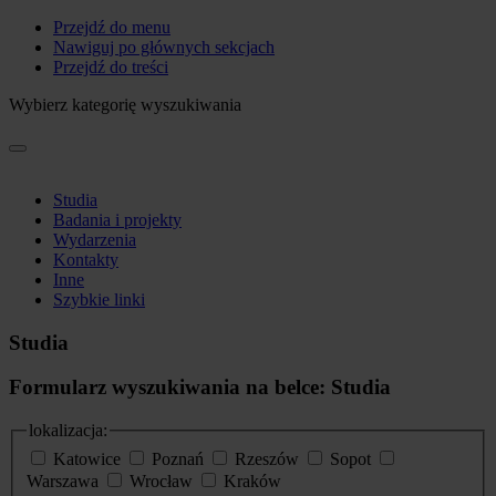
Przejdź do menu
Nawiguj po głównych sekcjach
Przejdź do treści
Wybierz kategorię wyszukiwania
Studia
Badania i projekty
Wydarzenia
Kontakty
Inne
Szybkie linki
Studia
Formularz wyszukiwania na belce: Studia
lokalizacja:
Katowice
Poznań
Rzeszów
Sopot
Warszawa
Wrocław
Kraków