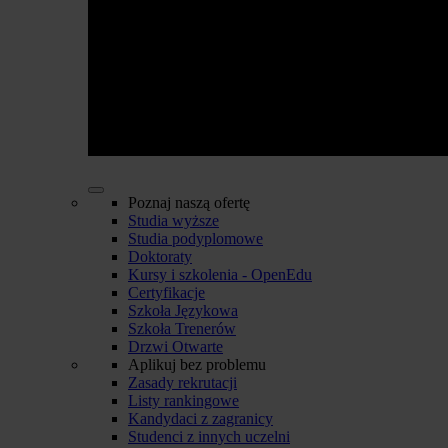
Poznaj naszą ofertę
Studia wyższe
Studia podyplomowe
Doktoraty
Kursy i szkolenia - OpenEdu
Certyfikacje
Szkoła Językowa
Szkoła Trenerów
Drzwi Otwarte
Aplikuj bez problemu
Zasady rekrutacji
Listy rankingowe
Kandydaci z zagranicy
Studenci z innych uczelni