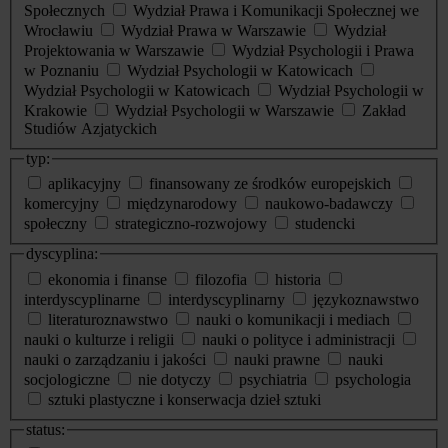
Społecznych
Wydział Prawa i Komunikacji Społecznej we
Wrocławiu
Wydział Prawa w Warszawie
Wydział
Projektowania w Warszawie
Wydział Psychologii i Prawa
w Poznaniu
Wydział Psychologii w Katowicach
Wydział Psychologii w Katowicach
Wydział Psychologii w
Krakowie
Wydział Psychologii w Warszawie
Zakład
Studiów Azjatyckich
typ:
aplikacyjny
finansowany ze środków europejskich
komercyjny
międzynarodowy
naukowo-badawczy
społeczny
strategiczno-rozwojowy
studencki
dyscyplina:
ekonomia i finanse
filozofia
historia
interdyscyplinarne
interdyscyplinarny
językoznawstwo
literaturoznawstwo
nauki o komunikacji i mediach
nauki o kulturze i religii
nauki o polityce i administracji
nauki o zarządzaniu i jakości
nauki prawne
nauki
socjologiczne
nie dotyczy
psychiatria
psychologia
sztuki plastyczne i konserwacja dzieł sztuki
status: