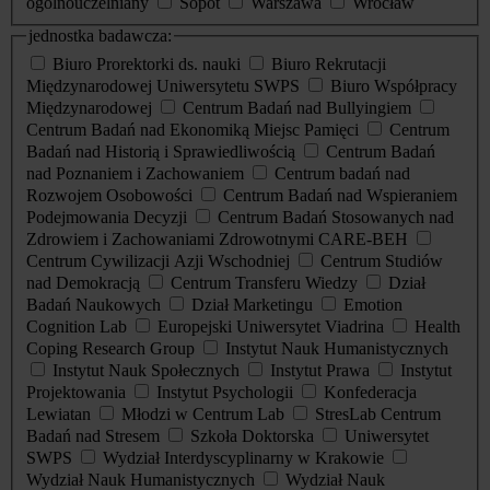
ogólnouczelniany
Sopot
Warszawa
Wrocław
jednostka badawcza:
Biuro Prorektorki ds. nauki
Biuro Rekrutacji
Międzynarodowej Uniwersytetu SWPS
Biuro Współpracy
Międzynarodowej
Centrum Badań nad Bullyingiem
Centrum Badań nad Ekonomiką Miejsc Pamięci
Centrum
Badań nad Historią i Sprawiedliwością
Centrum Badań
nad Poznaniem i Zachowaniem
Centrum badań nad
Rozwojem Osobowości
Centrum Badań nad Wspieraniem
Podejmowania Decyzji
Centrum Badań Stosowanych nad
Zdrowiem i Zachowaniami Zdrowotnymi CARE-BEH
Centrum Cywilizacji Azji Wschodniej
Centrum Studiów
nad Demokracją
Centrum Transferu Wiedzy
Dział
Badań Naukowych
Dział Marketingu
Emotion
Cognition Lab
Europejski Uniwersytet Viadrina
Health
Coping Research Group
Instytut Nauk Humanistycznych
Instytut Nauk Społecznych
Instytut Prawa
Instytut
Projektowania
Instytut Psychologii
Konfederacja
Lewiatan
Młodzi w Centrum Lab
StresLab Centrum
Badań nad Stresem
Szkoła Doktorska
Uniwersytet
SWPS
Wydział Interdyscyplinarny w Krakowie
Wydział Nauk Humanistycznych
Wydział Nauk