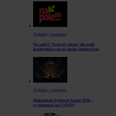
Wykłady i spotkania
Na pole!!! Twórczy plener dla osób
kandydujących na studia (dogrywka)
Wykłady i spotkania
Dolnośląski Festiwal Nauki 2026 –
wydarzenia na USWPS