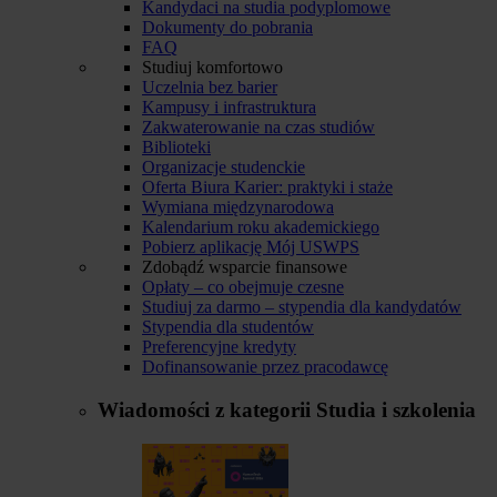
Kandydaci na studia podyplomowe
Dokumenty do pobrania
FAQ
Studiuj komfortowo
Uczelnia bez barier
Kampusy i infrastruktura
Zakwaterowanie na czas studiów
Biblioteki
Organizacje studenckie
Oferta Biura Karier: praktyki i staże
Wymiana międzynarodowa
Kalendarium roku akademickiego
Pobierz aplikację Mój USWPS
Zdobądź wsparcie finansowe
Opłaty – co obejmuje czesne
Studiuj za darmo – stypendia dla kandydatów
Stypendia dla studentów
Preferencyjne kredyty
Dofinansowanie przez pracodawcę
Wiadomości z kategorii
Studia i szkolenia