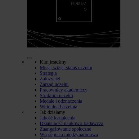
Kim jesteśmy
Misja, wizja, status uczelni
Strategia
Założyciel
Zarząd uczelni
Pracownicy akademiccy
Struktura uczelni
Medale i odznaczenia
Wirtualna Uczelnia
Jak działamy
Jakość kształcenia
Działalność naukowo-badawcza
Zaangażowanie społeczne
Współpraca międzynarodowa