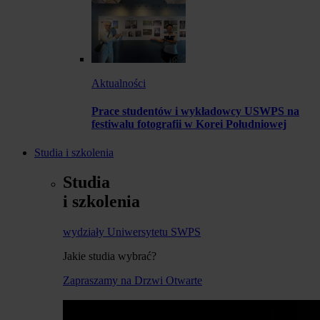
Aktualności
Prace studentów i wykładowcy USWPS na
festiwalu fotografii w Korei Południowej
Studia i szkolenia
Studia
i szkolenia
wydziały Uniwersytetu SWPS
Jakie studia wybrać?
Zapraszamy na Drzwi Otwarte