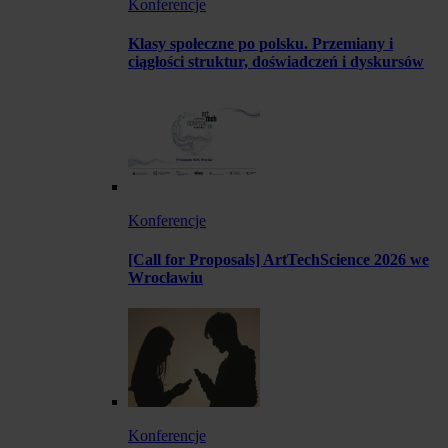
Konferencje
Klasy społeczne po polsku. Przemiany i
ciągłości struktur, doświadczeń i dyskursów
Konferencje
[Call for Proposals] ArtTechScience 2026 we
Wrocławiu
Konferencje