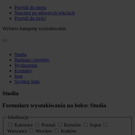
Przejdź do menu
Nawiguj po głównych sekcjach
Przejdź do treści
Wybierz kategorię wyszukiwania
Studia
Badania i projekty
Wydarzenia
Kontakty
Inne
Szybkie linki
Studia
Formularz wyszukiwania na belce: Studia
lokalizacja:
Katowice
Poznań
Rzeszów
Sopot
Warszawa
Wrocław
Kraków