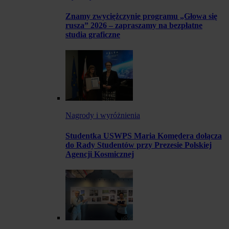
Znamy zwyciężczynie programu „Głowa się
rusza” 2026 – zapraszamy na bezpłatne
studia graficzne
Nagrody i wyróżnienia
Studentka USWPS Maria Komędera dołącza
do Rady Studentów przy Prezesie Polskiej
Agencji Kosmicznej