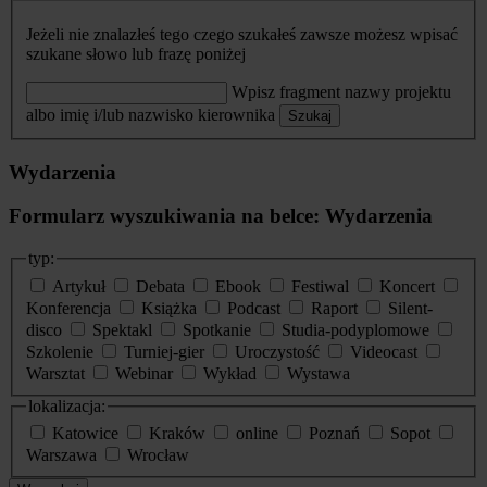
Jeżeli nie znalazłeś tego czego szukałeś zawsze możesz wpisać
szukane słowo lub frazę poniżej
Wpisz fragment nazwy projektu
albo imię i/lub nazwisko kierownika
Szukaj
Wydarzenia
Formularz wyszukiwania na belce: Wydarzenia
typ:
Artykuł
Debata
Ebook
Festiwal
Koncert
Konferencja
Książka
Podcast
Raport
Silent-
disco
Spektakl
Spotkanie
Studia-podyplomowe
Szkolenie
Turniej-gier
Uroczystość
Videocast
Warsztat
Webinar
Wykład
Wystawa
lokalizacja:
Katowice
Kraków
online
Poznań
Sopot
Warszawa
Wrocław