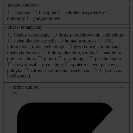
poziom studiów:
I stopnia
II stopnia
jednolite magisterskie
doktoraty
podyplomowe
obszar tematyczny:
biznes, zarządzanie
design, projektowanie, architektura
dziennikarstwo, media
human resources
UX,
informatyka, nowe technologie
języki obce, komunikacja
międzykulturowa
kultura, literatura, sztuka
marketing,
public relations
prawo
psychologia
psychoterapia
rozwój osobisty, coaching
społeczeństwo, państwo,
polityka
zdrowie, zaburzenia psychiczne
AI (sztuczna
inteligencja)
dodatkowe
forma studiów:
informacje
o
studiach