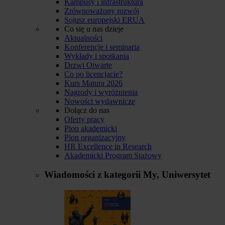
Kampusy i infrastruktura
Zrównoważony rozwój
Sojusz europejski ERUA
Co się u nas dzieje
Aktualności
Konferencje i seminaria
Wykłady i spotkania
Drzwi Otwarte
Co po licencjacie?
Kurs Matura 2026
Nagrody i wyróżnienia
Nowości wydawnicze
Dołącz do nas
Oferty pracy
Pion akademicki
Pion organizacyjny
HR Excellence in Research
Akademicki Program Stażowy
Wiadomości z kategorii
My, Uniwersytet