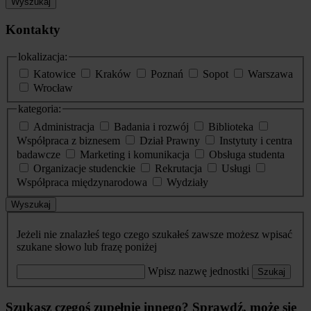
Wyszukaj
Kontakty
lokalizacja:
Katowice
Kraków
Poznań
Sopot
Warszawa
Wrocław
kategoria:
Administracja
Badania i rozwój
Biblioteka
Współpraca z biznesem
Dział Prawny
Instytuty i centra
badawcze
Marketing i komunikacja
Obsługa studenta
Organizacje studenckie
Rekrutacja
Usługi
Współpraca międzynarodowa
Wydziały
Wyszukaj
Jeżeli nie znalazłeś tego czego szukałeś zawsze możesz wpisać
szukane słowo lub frazę poniżej
Wpisz nazwę jednostki
Szukaj
Szukasz czegoś zupełnie innego? Sprawdź, może się