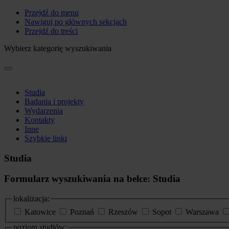
Przejdź do menu
Nawiguj po głównych sekcjach
Przejdź do treści
Wybierz kategorię wyszukiwania
Studia
Badania i projekty
Wydarzenia
Kontakty
Inne
Szybkie linki
Studia
Formularz wyszukiwania na belce: Studia
lokalizacja:
Katowice
Poznań
Rzeszów
Sopot
Warszawa
poziom studiów: