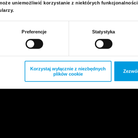
może uniemożliwić korzystanie z niektórych funkcjonalnośc
ularzy.
Preferencje
Statystyka
Korzystaj wyłącznie z niezbędnych
Zezwól
plików cookie