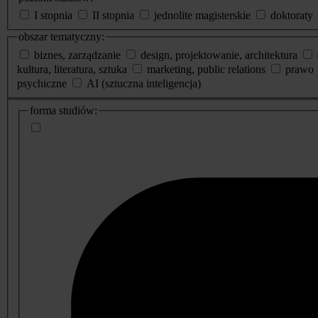
I stopnia
II stopnia
jednolite magisterskie
doktoraty
obszar tematyczny:
biznes, zarządzanie
design, projektowanie, architektura
kultura, literatura, sztuka
marketing, public relations
prawo
psychiczne
AI (sztuczna inteligencja)
dodatkowe
forma studiów:
informacje
o
studiach