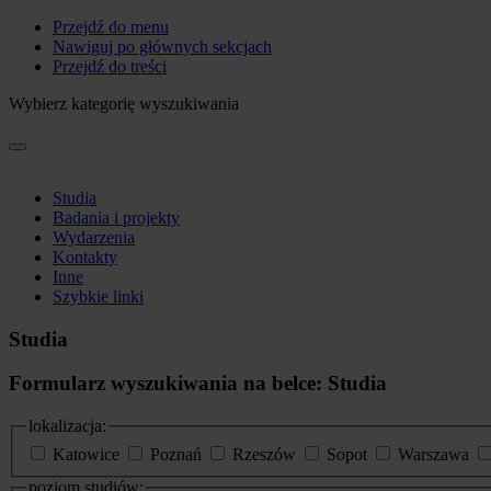
Przejdź do menu
Nawiguj po głównych sekcjach
Przejdź do treści
Wybierz kategorię wyszukiwania
Studia
Badania i projekty
Wydarzenia
Kontakty
Inne
Szybkie linki
Studia
Formularz wyszukiwania na belce: Studia
lokalizacja:
Katowice
Poznań
Rzeszów
Sopot
Warszawa
poziom studiów: