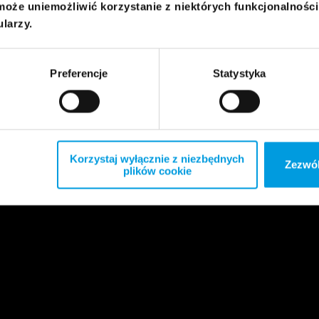
może uniemożliwić korzystanie z niektórych funkcjonalnośc
ularzy.
Preferencje
Statystyka
Korzystaj wyłącznie z niezbędnych
Zezwól
plików cookie