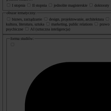
I stopnia
II stopnia
jednolite magisterskie
doktoraty
obszar tematyczny:
biznes, zarządzanie
design, projektowanie, architektura
kultura, literatura, sztuka
marketing, public relations
prawo
psychiczne
AI (sztuczna inteligencja)
dodatkowe
forma studiów:
informacje
o
studiach