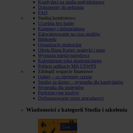
Kandydaci na studia podyplomowe
Dokumenty do pobrania
FAQ
Studiuj komfortowo
Uczelnia bez barier
Kampusy i infrastruktura
Zakwaterowanie na czas studiów
Biblioteki
Organizacje studenckie
Oferta Biura Karier: praktyki i staże
Wymiana międzynarodowa
Kalendarium roku akademickiego
Pobierz aplikację Mój USWPS
Zdobądź wsparcie finansowe
Opłaty – co obejmuje czesne
Studiuj za darmo – stypendia dla kandydatów
Stypendia dla studentów
Preferencyjne kredyty
Dofinansowanie przez pracodawcę
Wiadomości z kategorii
Studia i szkolenia