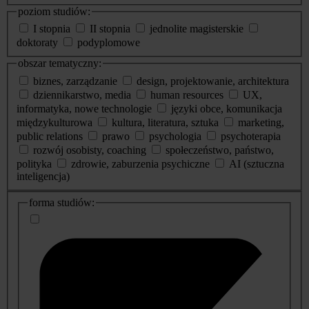
poziom studiów:
I stopnia
II stopnia
jednolite magisterskie
doktoraty
podyplomowe
obszar tematyczny:
biznes, zarządzanie
design, projektowanie, architektura
dziennikarstwo, media
human resources
UX,
informatyka, nowe technologie
języki obce, komunikacja
międzykulturowa
kultura, literatura, sztuka
marketing,
public relations
prawo
psychologia
psychoterapia
rozwój osobisty, coaching
społeczeństwo, państwo,
polityka
zdrowie, zaburzenia psychiczne
AI (sztuczna
inteligencja)
dodatkowe
forma studiów:
informacje
o
studiach