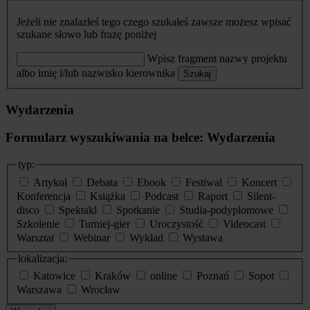
Jeżeli nie znalazłeś tego czego szukałeś zawsze możesz wpisać
szukane słowo lub frazę poniżej
Wpisz fragment nazwy projektu
albo imię i/lub nazwisko kierownika
Szukaj
Wydarzenia
Formularz wyszukiwania na belce: Wydarzenia
typ:
Artykuł
Debata
Ebook
Festiwal
Koncert
Konferencja
Książka
Podcast
Raport
Silent-
disco
Spektakl
Spotkanie
Studia-podyplomowe
Szkolenie
Turniej-gier
Uroczystość
Videocast
Warsztat
Webinar
Wykład
Wystawa
lokalizacja:
Katowice
Kraków
online
Poznań
Sopot
Warszawa
Wrocław