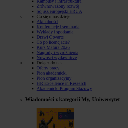
Kampusy i infrastruktura
Zrównoważony rozwój
Sojusz europejski ERUA
Co się u nas dzieje
Aktualności
Konferencje i seminaria
Wykłady i spotkania
Drzwi Otwarte
Co po licencjacie?
Kurs Matura 2026
Nagrody i wyróżnienia
Nowości wydawnicze
Dołącz do nas
Oferty pracy
Pion akademicki
Pion organizacyjny
HR Excellence in Research
Akademicki Program Stażowy
Wiadomości z kategorii
My, Uniwersytet