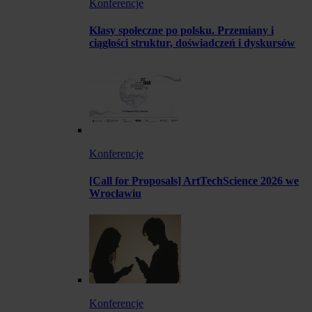
Konferencje
Klasy społeczne po polsku. Przemiany i
ciągłości struktur, doświadczeń i dyskursów
Konferencje
[Call for Proposals] ArtTechScience 2026 we
Wrocławiu
Konferencje