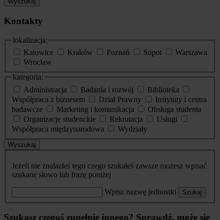
Wyszukaj
Kontakty
lokalizacja:
Katowice
Kraków
Poznań
Sopot
Warszawa
Wrocław
kategoria:
Administracja
Badania i rozwój
Biblioteka
Współpraca z biznesem
Dział Prawny
Instytuty i centra
badawcze
Marketing i komunikacja
Obsługa studenta
Organizacje studenckie
Rekrutacja
Usługi
Współpraca międzynarodowa
Wydziały
Wyszukaj
Jeżeli nie znalazłeś tego czego szukałeś zawsze możesz wpisać
szukane słowo lub frazę poniżej
Wpisz nazwę jednostki
Szukaj
Szukasz czegoś zupełnie innego? Sprawdź, może się