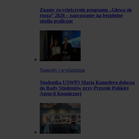
Znamy zwyciężczynie programu „Głowa się
rusza” 2026 – zapraszamy na bezpłatne
studia graficzne
Nagrody i wyróżnienia
Studentka USWPS Maria Komędera dołącza
do Rady Studentów przy Prezesie Polskiej
Agencji Kosmicznej