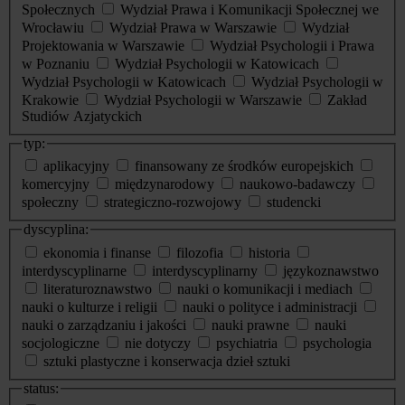
Społecznych
Wydział Prawa i Komunikacji Społecznej we
Wrocławiu
Wydział Prawa w Warszawie
Wydział
Projektowania w Warszawie
Wydział Psychologii i Prawa
w Poznaniu
Wydział Psychologii w Katowicach
Wydział Psychologii w Katowicach
Wydział Psychologii w
Krakowie
Wydział Psychologii w Warszawie
Zakład
Studiów Azjatyckich
typ:
aplikacyjny
finansowany ze środków europejskich
komercyjny
międzynarodowy
naukowo-badawczy
społeczny
strategiczno-rozwojowy
studencki
dyscyplina:
ekonomia i finanse
filozofia
historia
interdyscyplinarne
interdyscyplinarny
językoznawstwo
literaturoznawstwo
nauki o komunikacji i mediach
nauki o kulturze i religii
nauki o polityce i administracji
nauki o zarządzaniu i jakości
nauki prawne
nauki
socjologiczne
nie dotyczy
psychiatria
psychologia
sztuki plastyczne i konserwacja dzieł sztuki
status: