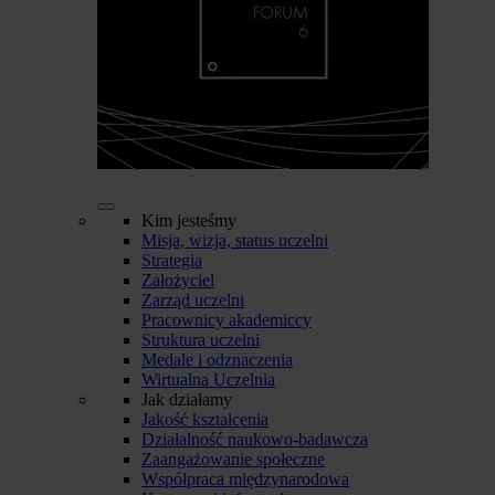
Kim jesteśmy
Misja, wizja, status uczelni
Strategia
Założyciel
Zarząd uczelni
Pracownicy akademiccy
Struktura uczelni
Medale i odznaczenia
Wirtualna Uczelnia
Jak działamy
Jakość kształcenia
Działalność naukowo-badawcza
Zaangażowanie społeczne
Współpraca międzynarodowa