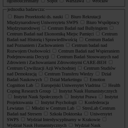
ogólnouczelniany
Sopot
Warszawa
Wrocław
jednostka badawcza:
Biuro Prorektorki ds. nauki
Biuro Rekrutacji
Międzynarodowej Uniwersytetu SWPS
Biuro Współpracy
Międzynarodowej
Centrum Badań nad Bullyingiem
Centrum Badań nad Ekonomiką Miejsc Pamięci
Centrum
Badań nad Historią i Sprawiedliwością
Centrum Badań
nad Poznaniem i Zachowaniem
Centrum badań nad
Rozwojem Osobowości
Centrum Badań nad Wspieraniem
Podejmowania Decyzji
Centrum Badań Stosowanych nad
Zdrowiem i Zachowaniami Zdrowotnymi CARE-BEH
Centrum Cywilizacji Azji Wschodniej
Centrum Studiów
nad Demokracją
Centrum Transferu Wiedzy
Dział
Badań Naukowych
Dział Marketingu
Emotion
Cognition Lab
Europejski Uniwersytet Viadrina
Health
Coping Research Group
Instytut Nauk Humanistycznych
Instytut Nauk Społecznych
Instytut Prawa
Instytut
Projektowania
Instytut Psychologii
Konfederacja
Lewiatan
Młodzi w Centrum Lab
StresLab Centrum
Badań nad Stresem
Szkoła Doktorska
Uniwersytet
SWPS
Wydział Interdyscyplinarny w Krakowie
Wydział Nauk Humanistycznych
Wydział Nauk