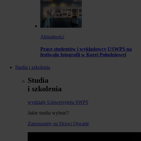
Aktualności
Prace studentów i wykładowcy USWPS na
festiwalu fotografii w Korei Południowej
Studia i szkolenia
Studia
i szkolenia
wydziały Uniwersytetu SWPS
Jakie studia wybrać?
Zapraszamy na Drzwi Otwarte