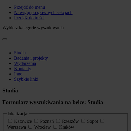
Przejdź do menu
Nawiguj po głównych sekcjach
Przejdź do treści
Wybierz kategorię wyszukiwania
Studia
Badania i projekty
Wydarzenia
Kontakty
Inne
Szybkie linki
Studia
Formularz wyszukiwania na belce: Studia
lokalizacja:
Katowice
Poznań
Rzeszów
Sopot
Warszawa
Wrocław
Kraków