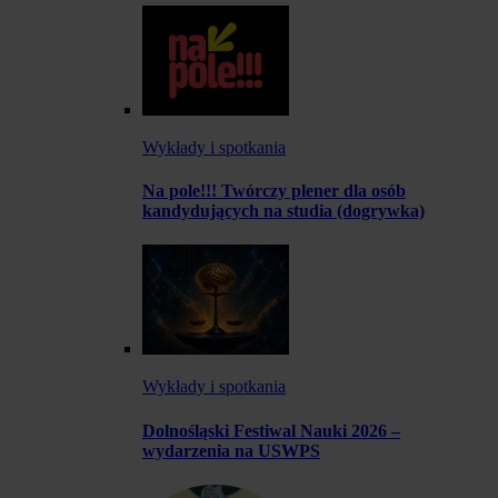
Wykłady i spotkania
Na pole!!! Twórczy plener dla osób
kandydujących na studia (dogrywka)
Wykłady i spotkania
Dolnośląski Festiwal Nauki 2026 –
wydarzenia na USWPS