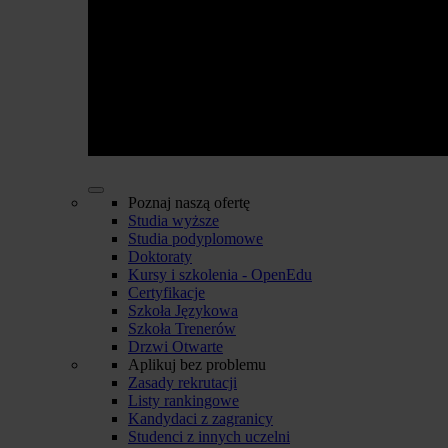
Poznaj naszą ofertę
Studia wyższe
Studia podyplomowe
Doktoraty
Kursy i szkolenia - OpenEdu
Certyfikacje
Szkoła Językowa
Szkoła Trenerów
Drzwi Otwarte
Aplikuj bez problemu
Zasady rekrutacji
Listy rankingowe
Kandydaci z zagranicy
Studenci z innych uczelni