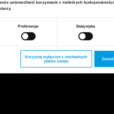
może uniemożliwić korzystanie z niektórych funkcjonalnośc
ularzy.
Preferencje
Statystyka
Korzystaj wyłącznie z niezbędnych
Zezwól
plików cookie