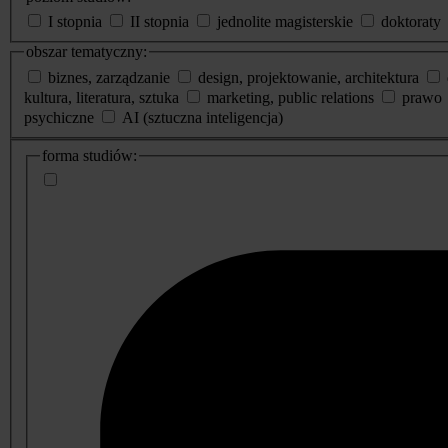
I stopnia
II stopnia
jednolite magisterskie
doktoraty
obszar tematyczny:
biznes, zarządzanie
design, projektowanie, architektura
kultura, literatura, sztuka
marketing, public relations
prawo
psychiczne
AI (sztuczna inteligencja)
dodatkowe
forma studiów:
informacje
o
studiach