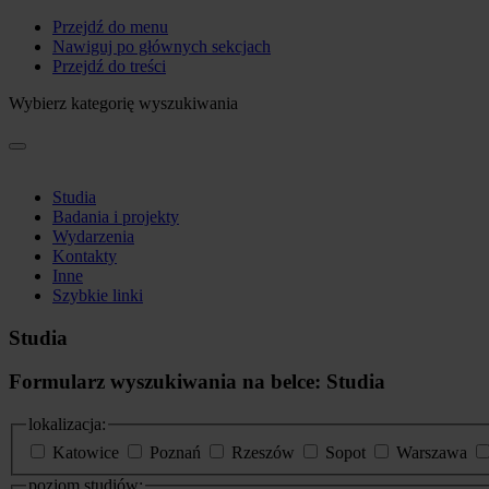
Przejdź do menu
Nawiguj po głównych sekcjach
Przejdź do treści
Wybierz kategorię wyszukiwania
Studia
Badania i projekty
Wydarzenia
Kontakty
Inne
Szybkie linki
Studia
Formularz wyszukiwania na belce: Studia
lokalizacja:
Katowice
Poznań
Rzeszów
Sopot
Warszawa
poziom studiów: