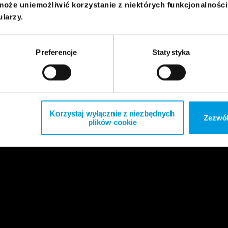
może uniemożliwić korzystanie z niektórych funkcjonalnośc
ularzy.
Preferencje
Statystyka
Korzystaj wyłącznie z niezbędnych
Zezwól
plików cookie