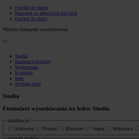
Przejdź do menu
Nawiguj po głównych sekcjach
Przejdź do treści
Wybierz kategorię wyszukiwania
Studia
Badania i projekty
Wydarzenia
Kontakty
Inne
Szybkie linki
Studia
Formularz wyszukiwania na belce: Studia
lokalizacja:
Katowice
Poznań
Rzeszów
Sopot
Warszawa
poziom studiów: