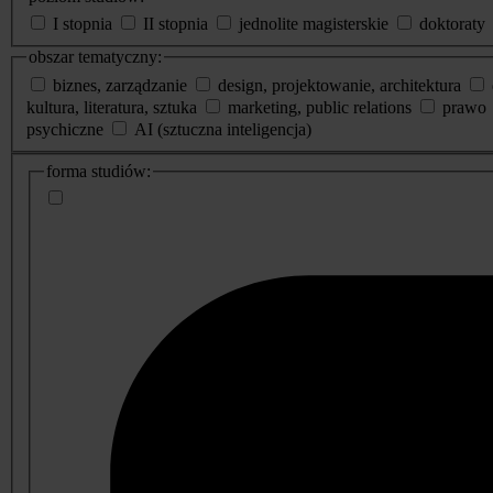
I stopnia
II stopnia
jednolite magisterskie
doktoraty
obszar tematyczny:
biznes, zarządzanie
design, projektowanie, architektura
kultura, literatura, sztuka
marketing, public relations
prawo
psychiczne
AI (sztuczna inteligencja)
dodatkowe
forma studiów:
informacje
o
studiach