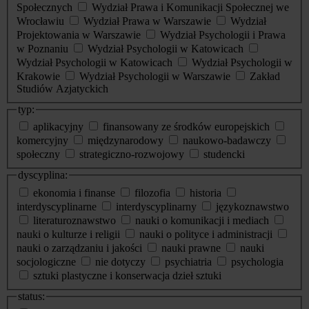
Społecznych
Wydział Prawa i Komunikacji Społecznej we
Wrocławiu
Wydział Prawa w Warszawie
Wydział
Projektowania w Warszawie
Wydział Psychologii i Prawa
w Poznaniu
Wydział Psychologii w Katowicach
Wydział Psychologii w Katowicach
Wydział Psychologii w
Krakowie
Wydział Psychologii w Warszawie
Zakład
Studiów Azjatyckich
typ:
aplikacyjny
finansowany ze środków europejskich
komercyjny
międzynarodowy
naukowo-badawczy
społeczny
strategiczno-rozwojowy
studencki
dyscyplina:
ekonomia i finanse
filozofia
historia
interdyscyplinarne
interdyscyplinarny
językoznawstwo
literaturoznawstwo
nauki o komunikacji i mediach
nauki o kulturze i religii
nauki o polityce i administracji
nauki o zarządzaniu i jakości
nauki prawne
nauki
socjologiczne
nie dotyczy
psychiatria
psychologia
sztuki plastyczne i konserwacja dzieł sztuki
status: