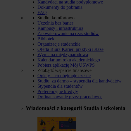
Kandydaci na studia podyplomowe
Dokumenty do pobrania
FAQ
Studiuj komfortowo
Uczelnia bez barier
Kampusy i infrastruktura
Zakwaterowanie na czas studiów
Biblioteki
Organizacje studenckie
Oferta Biura Karier: praktyki i staże
Wymiana międzynarodowa
Kalendarium roku akademickiego
Pobierz aplikację Mój USWPS
Zdobądź wsparcie finansowe
Opłaty – co obejmuje czesne
Studiuj za darmo – stypendia dla kandydatów
Stypendia dla studentów
Preferencyjne kredyty
Dofinansowanie przez pracodawcę
Wiadomości z kategorii
Studia i szkolenia