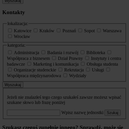
Wyszukaj
Kontakty
lokalizacja:
Katowice
Kraków
Poznań
Sopot
Warszawa
Wrocław
kategoria:
Administracja
Badania i rozwój
Biblioteka
Współpraca z biznesem
Dział Prawny
Instytuty i centra
badawcze
Marketing i komunikacja
Obsługa studenta
Organizacje studenckie
Rekrutacja
Usługi
Współpraca międzynarodowa
Wydziały
Wyszukaj
Jeżeli nie znalazłeś tego czego szukałeś zawsze możesz wpisać
szukane słowo lub frazę poniżej
Wpisz nazwę jednostki
Szukaj
Szukasz czegoś zupełnie innego? Sprawdź, może się