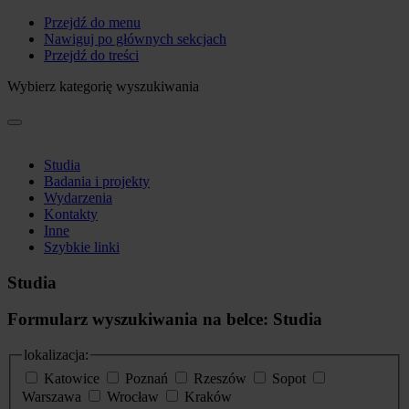
Przejdź do menu
Nawiguj po głównych sekcjach
Przejdź do treści
Wybierz kategorię wyszukiwania
Studia
Badania i projekty
Wydarzenia
Kontakty
Inne
Szybkie linki
Studia
Formularz wyszukiwania na belce: Studia
lokalizacja:
Katowice
Poznań
Rzeszów
Sopot
Warszawa
Wrocław
Kraków