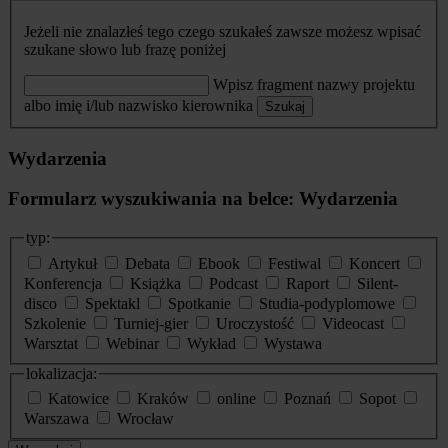
Jeżeli nie znalazłeś tego czego szukałeś zawsze możesz wpisać
szukane słowo lub frazę poniżej
Wpisz fragment nazwy projektu
albo imię i/lub nazwisko kierownika
Szukaj
Wydarzenia
Formularz wyszukiwania na belce: Wydarzenia
typ:
Artykuł
Debata
Ebook
Festiwal
Koncert
Konferencja
Książka
Podcast
Raport
Silent-
disco
Spektakl
Spotkanie
Studia-podyplomowe
Szkolenie
Turniej-gier
Uroczystość
Videocast
Warsztat
Webinar
Wykład
Wystawa
lokalizacja:
Katowice
Kraków
online
Poznań
Sopot
Warszawa
Wrocław