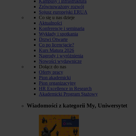
Kampusy i infrastruktura
Zrównoważony rozwój
Sojusz europejski ERUA
Co się u nas dzieje
Aktualności
Konferencje i seminaria
Wykłady i spotkania
Drzwi Otwarte
Co po licencjacie?
Kurs Matura 2026
Nagrody i wyróżnienia
Nowości wydawnicze
Dołącz do nas
Oferty pracy
Pion akademicki
Pion organizacyjny
HR Excellence in Research
Akademicki Program Stażowy
Wiadomości z kategorii
My, Uniwersytet