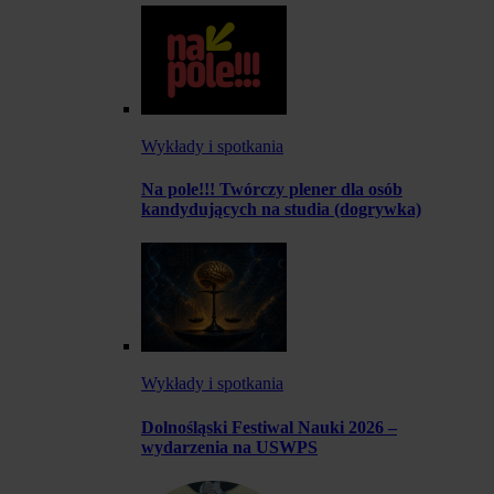
Wykłady i spotkania
Na pole!!! Twórczy plener dla osób
kandydujących na studia (dogrywka)
Wykłady i spotkania
Dolnośląski Festiwal Nauki 2026 –
wydarzenia na USWPS