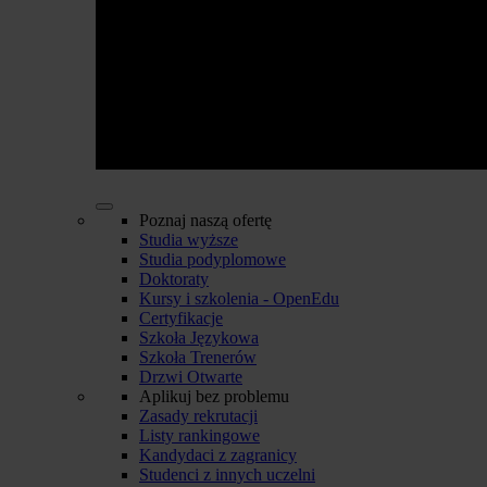
Poznaj naszą ofertę
Studia wyższe
Studia podyplomowe
Doktoraty
Kursy i szkolenia - OpenEdu
Certyfikacje
Szkoła Językowa
Szkoła Trenerów
Drzwi Otwarte
Aplikuj bez problemu
Zasady rekrutacji
Listy rankingowe
Kandydaci z zagranicy
Studenci z innych uczelni