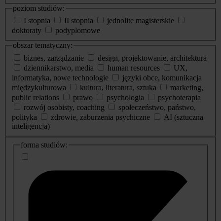
poziom studiów:
I stopnia
II stopnia
jednolite magisterskie
doktoraty
podyplomowe
obszar tematyczny:
biznes, zarządzanie
design, projektowanie, architektura
dziennikarstwo, media
human resources
UX,
informatyka, nowe technologie
języki obce, komunikacja
międzykulturowa
kultura, literatura, sztuka
marketing,
public relations
prawo
psychologia
psychoterapia
rozwój osobisty, coaching
społeczeństwo, państwo,
polityka
zdrowie, zaburzenia psychiczne
AI (sztuczna
inteligencja)
dodatkowe
forma studiów:
informacje
o
studiach