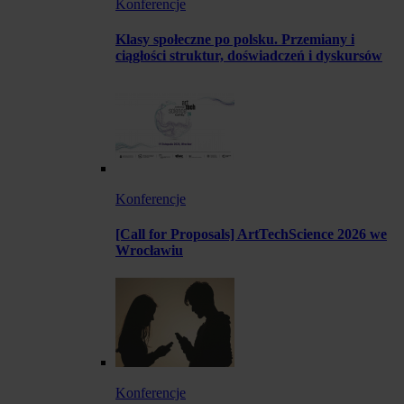
Konferencje
Klasy społeczne po polsku. Przemiany i
ciągłości struktur, doświadczeń i dyskursów
Konferencje
[Call for Proposals] ArtTechScience 2026 we
Wrocławiu
Konferencje