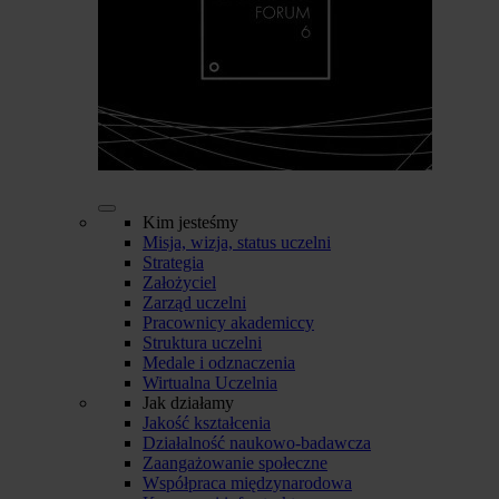
Kim jesteśmy
Misja, wizja, status uczelni
Strategia
Założyciel
Zarząd uczelni
Pracownicy akademiccy
Struktura uczelni
Medale i odznaczenia
Wirtualna Uczelnia
Jak działamy
Jakość kształcenia
Działalność naukowo-badawcza
Zaangażowanie społeczne
Współpraca międzynarodowa