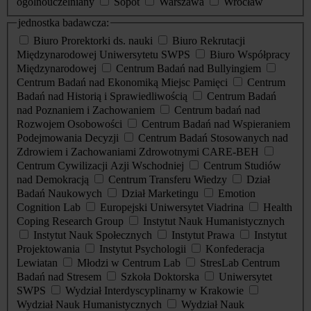
ogólnouczelniany
Sopot
Warszawa
Wrocław
jednostka badawcza:
Biuro Prorektorki ds. nauki
Biuro Rekrutacji
Międzynarodowej Uniwersytetu SWPS
Biuro Współpracy
Międzynarodowej
Centrum Badań nad Bullyingiem
Centrum Badań nad Ekonomiką Miejsc Pamięci
Centrum
Badań nad Historią i Sprawiedliwością
Centrum Badań
nad Poznaniem i Zachowaniem
Centrum badań nad
Rozwojem Osobowości
Centrum Badań nad Wspieraniem
Podejmowania Decyzji
Centrum Badań Stosowanych nad
Zdrowiem i Zachowaniami Zdrowotnymi CARE-BEH
Centrum Cywilizacji Azji Wschodniej
Centrum Studiów
nad Demokracją
Centrum Transferu Wiedzy
Dział
Badań Naukowych
Dział Marketingu
Emotion
Cognition Lab
Europejski Uniwersytet Viadrina
Health
Coping Research Group
Instytut Nauk Humanistycznych
Instytut Nauk Społecznych
Instytut Prawa
Instytut
Projektowania
Instytut Psychologii
Konfederacja
Lewiatan
Młodzi w Centrum Lab
StresLab Centrum
Badań nad Stresem
Szkoła Doktorska
Uniwersytet
SWPS
Wydział Interdyscyplinarny w Krakowie
Wydział Nauk Humanistycznych
Wydział Nauk