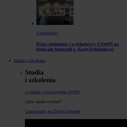
Aktualności
Prace studentów i wykładowcy USWPS na
festiwalu fotografii w Korei Południowej
Studia i szkolenia
Studia
i szkolenia
wydziały Uniwersytetu SWPS
Jakie studia wybrać?
Zapraszamy na Drzwi Otwarte