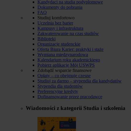
Kandydaci na studia podyplomowe
Dokumenty do pobrania
FAQ
Studiuj komfortowo
Uczelnia bez barier
Kampusy i infrastruktura
Zakwaterowanie na czas studiów
Biblioteki
Organizacje studenckie
Oferta Biura Karier: praktyki i staże
Wymiana międzynarodowa
Kalendarium roku akademickiego
Pobierz aplikację Mój USWPS
Zdobądź wsparcie finansowe
Opłaty – co obejmuje czesne
Studiuj za darmo – stypendia dla kandydatów
Stypendia dla studentów
Preferencyjne kredyty
Dofinansowanie przez pracodawcę
Wiadomości z kategorii
Studia i szkolenia