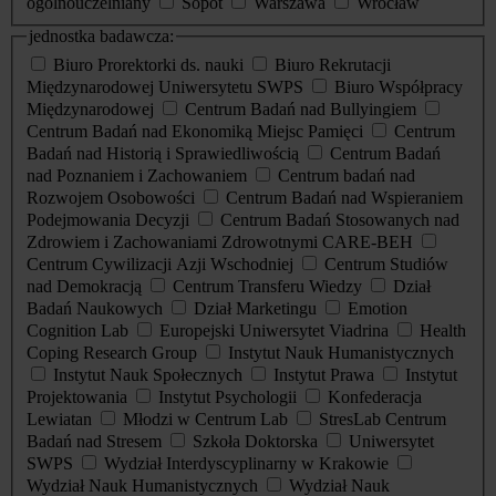
ogólnouczelniany
Sopot
Warszawa
Wrocław
jednostka badawcza:
Biuro Prorektorki ds. nauki
Biuro Rekrutacji
Międzynarodowej Uniwersytetu SWPS
Biuro Współpracy
Międzynarodowej
Centrum Badań nad Bullyingiem
Centrum Badań nad Ekonomiką Miejsc Pamięci
Centrum
Badań nad Historią i Sprawiedliwością
Centrum Badań
nad Poznaniem i Zachowaniem
Centrum badań nad
Rozwojem Osobowości
Centrum Badań nad Wspieraniem
Podejmowania Decyzji
Centrum Badań Stosowanych nad
Zdrowiem i Zachowaniami Zdrowotnymi CARE-BEH
Centrum Cywilizacji Azji Wschodniej
Centrum Studiów
nad Demokracją
Centrum Transferu Wiedzy
Dział
Badań Naukowych
Dział Marketingu
Emotion
Cognition Lab
Europejski Uniwersytet Viadrina
Health
Coping Research Group
Instytut Nauk Humanistycznych
Instytut Nauk Społecznych
Instytut Prawa
Instytut
Projektowania
Instytut Psychologii
Konfederacja
Lewiatan
Młodzi w Centrum Lab
StresLab Centrum
Badań nad Stresem
Szkoła Doktorska
Uniwersytet
SWPS
Wydział Interdyscyplinarny w Krakowie
Wydział Nauk Humanistycznych
Wydział Nauk