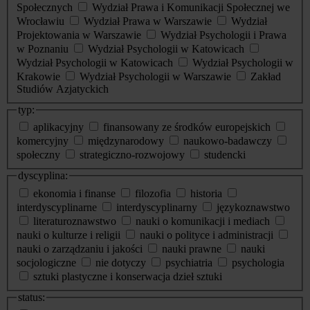
Społecznych
Wydział Prawa i Komunikacji Społecznej we
Wrocławiu
Wydział Prawa w Warszawie
Wydział
Projektowania w Warszawie
Wydział Psychologii i Prawa
w Poznaniu
Wydział Psychologii w Katowicach
Wydział Psychologii w Katowicach
Wydział Psychologii w
Krakowie
Wydział Psychologii w Warszawie
Zakład
Studiów Azjatyckich
typ:
aplikacyjny
finansowany ze środków europejskich
komercyjny
międzynarodowy
naukowo-badawczy
społeczny
strategiczno-rozwojowy
studencki
dyscyplina:
ekonomia i finanse
filozofia
historia
interdyscyplinarne
interdyscyplinarny
językoznawstwo
literaturoznawstwo
nauki o komunikacji i mediach
nauki o kulturze i religii
nauki o polityce i administracji
nauki o zarządzaniu i jakości
nauki prawne
nauki
socjologiczne
nie dotyczy
psychiatria
psychologia
sztuki plastyczne i konserwacja dzieł sztuki
status: