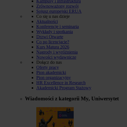
Kampusy i infrastruktura
Zrównoważony rozwój
Sojusz europejski ERUA
Co się u nas dzieje
Aktualności
Konferencje i seminaria
Wykłady i spotkania
Drzwi Otwarte
Co po licencjacie?
Kurs Matura 2026
Nagrody i wyróżnienia
Nowości wydawnicze
Dołącz do nas
Oferty pracy
Pion akademicki
Pion organizacyjny
HR Excellence in Research
Akademicki Program Stażowy
Wiadomości z kategorii
My, Uniwersytet