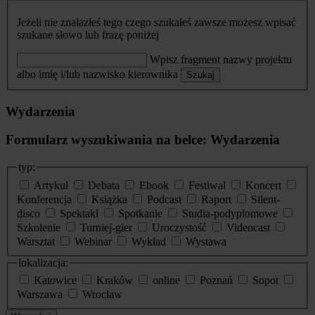
Jeżeli nie znalazłeś tego czego szukałeś zawsze możesz wpisać
szukane słowo lub frazę poniżej
Wpisz fragment nazwy projektu
albo imię i/lub nazwisko kierownika
Szukaj
Wydarzenia
Formularz wyszukiwania na belce: Wydarzenia
typ:
Artykuł
Debata
Ebook
Festiwal
Koncert
Konferencja
Książka
Podcast
Raport
Silent-
disco
Spektakl
Spotkanie
Studia-podyplomowe
Szkolenie
Turniej-gier
Uroczystość
Videocast
Warsztat
Webinar
Wykład
Wystawa
lokalizacja:
Katowice
Kraków
online
Poznań
Sopot
Warszawa
Wrocław