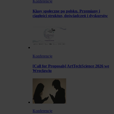
Konferencje
Klasy społeczne po polsku. Przemiany i
ciągłości struktur, doświadczeń i dyskursów
Konferencje
[Call for Proposals] ArtTechScience 2026 we
Wrocławiu
Konferencje