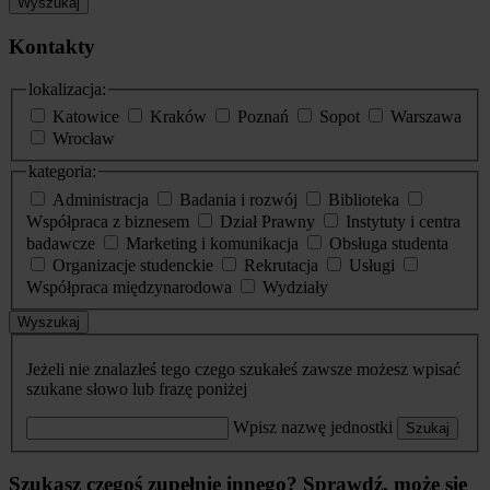
Wyszukaj
Kontakty
lokalizacja:
Katowice
Kraków
Poznań
Sopot
Warszawa
Wrocław
kategoria:
Administracja
Badania i rozwój
Biblioteka
Współpraca z biznesem
Dział Prawny
Instytuty i centra
badawcze
Marketing i komunikacja
Obsługa studenta
Organizacje studenckie
Rekrutacja
Usługi
Współpraca międzynarodowa
Wydziały
Wyszukaj
Jeżeli nie znalazłeś tego czego szukałeś zawsze możesz wpisać
szukane słowo lub frazę poniżej
Wpisz nazwę jednostki
Szukaj
Szukasz czegoś zupełnie innego? Sprawdź, może się