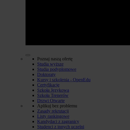
Poznaj naszą ofertę
Studia wyższe
Studia podyplomowe
Doktoraty
Kursy i szkolenia - OpenEdu
Certyfikacje
Szkoła Językowa
Szkoła Trenerów
Drzwi Otwarte
Aplikuj bez problemu
Zasady rekrutacji
Listy rankingowe
Kandydaci z zagranicy
Studenci z innych uczelni