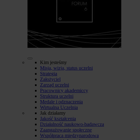
Kim jesteśmy
Misja, wizja, status uczelni
Strategia
Założyciel
Zarząd uczelni
Pracownicy akademiccy
Struktura uczelni
Medale i odznaczenia
Wirtualna Uczelnia
Jak działamy
Jakość kształcenia
Działalność naukowo-badawcza
Zaangażowanie społeczne
Współpraca międzynarodowa