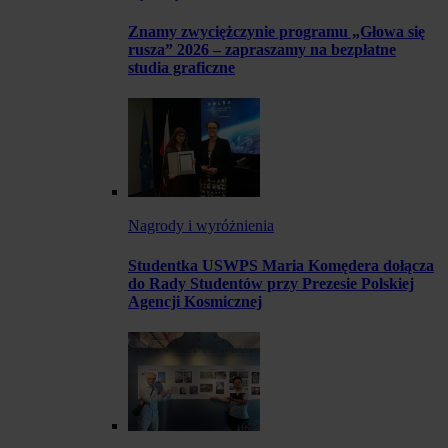
Znamy zwyciężczynie programu „Głowa się
rusza” 2026 – zapraszamy na bezpłatne
studia graficzne
Nagrody i wyróżnienia
Studentka USWPS Maria Komędera dołącza
do Rady Studentów przy Prezesie Polskiej
Agencji Kosmicznej