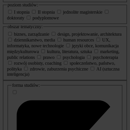
poziom studiów:
I stopnia
II stopnia
jednolite magisterskie
doktoraty
podyplomowe
obszar tematyczny:
biznes, zarządzanie
design, projektowanie, architektura
dziennikarstwo, media
human resources
UX,
informatyka, nowe technologie
języki obce, komunikacja
międzykulturowa
kultura, literatura, sztuka
marketing,
public relations
prawo
psychologia
psychoterapia
rozwój osobisty, coaching
społeczeństwo, państwo,
polityka
zdrowie, zaburzenia psychiczne
AI (sztuczna
inteligencja)
dodatkowe
forma studiów:
informacje
o
studiach