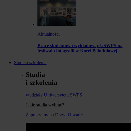
Aktualności
Prace studentów i wykładowcy USWPS na
festiwalu fotografii w Korei Południowej
Studia i szkolenia
Studia
i szkolenia
wydziały Uniwersytetu SWPS
Jakie studia wybrać?
Zapraszamy na Drzwi Otwarte