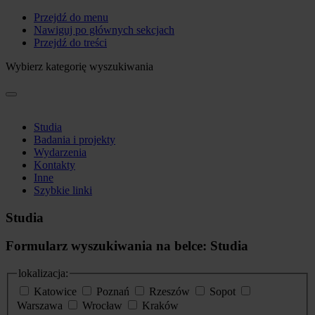
Przejdź do menu
Nawiguj po głównych sekcjach
Przejdź do treści
Wybierz kategorię wyszukiwania
Studia
Badania i projekty
Wydarzenia
Kontakty
Inne
Szybkie linki
Studia
Formularz wyszukiwania na belce: Studia
lokalizacja:
Katowice
Poznań
Rzeszów
Sopot
Warszawa
Wrocław
Kraków