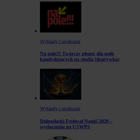
Wykłady i spotkania
Na pole!!! Twórczy plener dla osób
kandydujących na studia (dogrywka)
Wykłady i spotkania
Dolnośląski Festiwal Nauki 2026 –
wydarzenia na USWPS