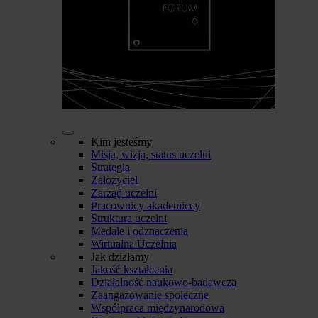
Kim jesteśmy
Misja, wizja, status uczelni
Strategia
Założyciel
Zarząd uczelni
Pracownicy akademiccy
Struktura uczelni
Medale i odznaczenia
Wirtualna Uczelnia
Jak działamy
Jakość kształcenia
Działalność naukowo-badawcza
Zaangażowanie społeczne
Współpraca międzynarodowa