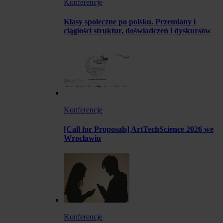
Konferencje
Klasy społeczne po polsku. Przemiany i
ciągłości struktur, doświadczeń i dyskursów
Konferencje
[Call for Proposals] ArtTechScience 2026 we
Wrocławiu
Konferencje