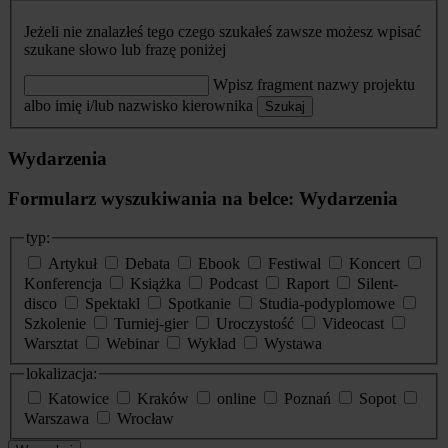
Jeżeli nie znalazłeś tego czego szukałeś zawsze możesz wpisać
szukane słowo lub frazę poniżej
Wpisz fragment nazwy projektu
albo imię i/lub nazwisko kierownika
Szukaj
Wydarzenia
Formularz wyszukiwania na belce: Wydarzenia
typ:
Artykuł
Debata
Ebook
Festiwal
Koncert
Konferencja
Książka
Podcast
Raport
Silent-
disco
Spektakl
Spotkanie
Studia-podyplomowe
Szkolenie
Turniej-gier
Uroczystość
Videocast
Warsztat
Webinar
Wykład
Wystawa
lokalizacja:
Katowice
Kraków
online
Poznań
Sopot
Warszawa
Wrocław