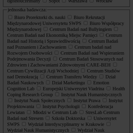
ogólnouczelniany
Sopot
Warszawa
Wrocław
jednostka badawcza:
Biuro Prorektorki ds. nauki
Biuro Rekrutacji
Międzynarodowej Uniwersytetu SWPS
Biuro Współpracy
Międzynarodowej
Centrum Badań nad Bullyingiem
Centrum Badań nad Ekonomiką Miejsc Pamięci
Centrum
Badań nad Historią i Sprawiedliwością
Centrum Badań
nad Poznaniem i Zachowaniem
Centrum badań nad
Rozwojem Osobowości
Centrum Badań nad Wspieraniem
Podejmowania Decyzji
Centrum Badań Stosowanych nad
Zdrowiem i Zachowaniami Zdrowotnymi CARE-BEH
Centrum Cywilizacji Azji Wschodniej
Centrum Studiów
nad Demokracją
Centrum Transferu Wiedzy
Dział
Badań Naukowych
Dział Marketingu
Emotion
Cognition Lab
Europejski Uniwersytet Viadrina
Health
Coping Research Group
Instytut Nauk Humanistycznych
Instytut Nauk Społecznych
Instytut Prawa
Instytut
Projektowania
Instytut Psychologii
Konfederacja
Lewiatan
Młodzi w Centrum Lab
StresLab Centrum
Badań nad Stresem
Szkoła Doktorska
Uniwersytet
SWPS
Wydział Interdyscyplinarny w Krakowie
Wydział Nauk Humanistycznych
Wydział Nauk