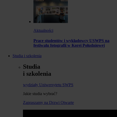
Aktualności
Prace studentów i wykładowcy USWPS na
festiwalu fotografii w Korei Południowej
Studia i szkolenia
Studia
i szkolenia
wydziały Uniwersytetu SWPS
Jakie studia wybrać?
Zapraszamy na Drzwi Otwarte