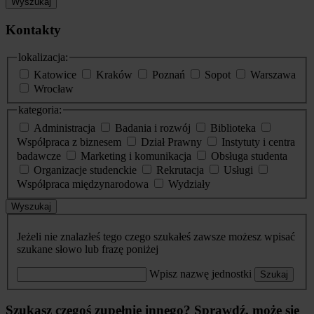
Wyszukaj
Kontakty
lokalizacja:
Katowice
Kraków
Poznań
Sopot
Warszawa
Wrocław
kategoria:
Administracja
Badania i rozwój
Biblioteka
Współpraca z biznesem
Dział Prawny
Instytuty i centra
badawcze
Marketing i komunikacja
Obsługa studenta
Organizacje studenckie
Rekrutacja
Usługi
Współpraca międzynarodowa
Wydziały
Wyszukaj
Jeżeli nie znalazłeś tego czego szukałeś zawsze możesz wpisać
szukane słowo lub frazę poniżej
Wpisz nazwę jednostki
Szukaj
Szukasz czegoś zupełnie innego? Sprawdź, może się