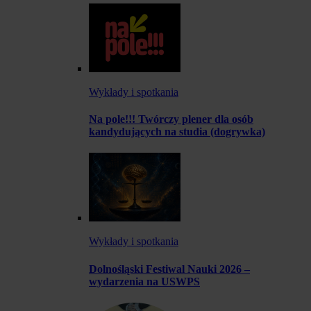
Wykłady i spotkania
Na pole!!! Twórczy plener dla osób
kandydujących na studia (dogrywka)
Wykłady i spotkania
Dolnośląski Festiwal Nauki 2026 –
wydarzenia na USWPS