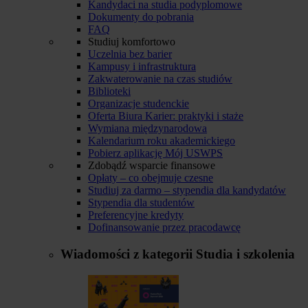
Kandydaci na studia podyplomowe
Dokumenty do pobrania
FAQ
Studiuj komfortowo
Uczelnia bez barier
Kampusy i infrastruktura
Zakwaterowanie na czas studiów
Biblioteki
Organizacje studenckie
Oferta Biura Karier: praktyki i staże
Wymiana międzynarodowa
Kalendarium roku akademickiego
Pobierz aplikację Mój USWPS
Zdobądź wsparcie finansowe
Opłaty – co obejmuje czesne
Studiuj za darmo – stypendia dla kandydatów
Stypendia dla studentów
Preferencyjne kredyty
Dofinansowanie przez pracodawcę
Wiadomości z kategorii
Studia i szkolenia