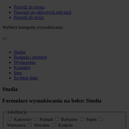
Przejdź do menu
Nawiguj po głównych sekcjach
Przejdź do treści
Wybierz kategorię wyszukiwania
Studia
Badania i projekty
Wydarzenia
Kontakty
Inne
Szybkie linki
Studia
Formularz wyszukiwania na belce: Studia
lokalizacja:
Katowice
Poznań
Rzeszów
Sopot
Warszawa
Wrocław
Kraków