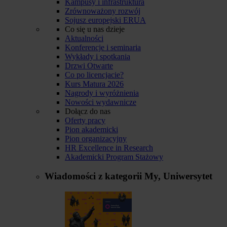
Kampusy i infrastruktura
Zrównoważony rozwój
Sojusz europejski ERUA
Co się u nas dzieje
Aktualności
Konferencje i seminaria
Wykłady i spotkania
Drzwi Otwarte
Co po licencjacie?
Kurs Matura 2026
Nagrody i wyróżnienia
Nowości wydawnicze
Dołącz do nas
Oferty pracy
Pion akademicki
Pion organizacyjny
HR Excellence in Research
Akademicki Program Stażowy
Wiadomości z kategorii
My, Uniwersytet