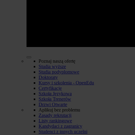
Poznaj naszą ofertę
Studia wyższe
Studia podyplomowe
Doktoraty
Kursy i szkolenia - OpenEdu
Certyfikacje
Szkoła Językowa
Szkoła Trenerów
Drzwi Otwarte
Aplikuj bez problemu
Zasady rekrutacji
Listy rankingowe
Kandydaci z zagranicy
Studenci z innych uczelni