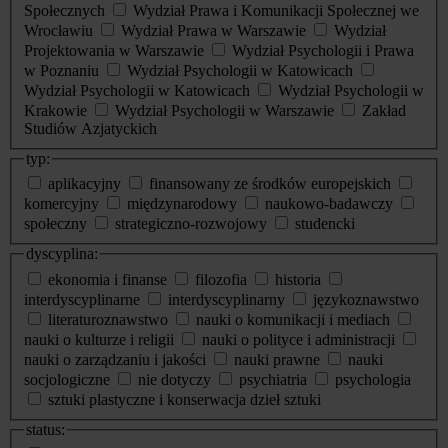
Społecznych
Wydział Prawa i Komunikacji Społecznej we
Wrocławiu
Wydział Prawa w Warszawie
Wydział
Projektowania w Warszawie
Wydział Psychologii i Prawa
w Poznaniu
Wydział Psychologii w Katowicach
Wydział Psychologii w Katowicach
Wydział Psychologii w
Krakowie
Wydział Psychologii w Warszawie
Zakład
Studiów Azjatyckich
typ:
aplikacyjny
finansowany ze środków europejskich
komercyjny
międzynarodowy
naukowo-badawczy
społeczny
strategiczno-rozwojowy
studencki
dyscyplina:
ekonomia i finanse
filozofia
historia
interdyscyplinarne
interdyscyplinarny
językoznawstwo
literaturoznawstwo
nauki o komunikacji i mediach
nauki o kulturze i religii
nauki o polityce i administracji
nauki o zarządzaniu i jakości
nauki prawne
nauki
socjologiczne
nie dotyczy
psychiatria
psychologia
sztuki plastyczne i konserwacja dzieł sztuki
status: