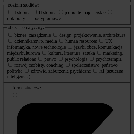
poziom studiów:
I stopnia
II stopnia
jednolite magisterskie
doktoraty
podyplomowe
obszar tematyczny:
biznes, zarządzanie
design, projektowanie, architektura
dziennikarstwo, media
human resources
UX,
informatyka, nowe technologie
języki obce, komunikacja
międzykulturowa
kultura, literatura, sztuka
marketing,
public relations
prawo
psychologia
psychoterapia
rozwój osobisty, coaching
społeczeństwo, państwo,
polityka
zdrowie, zaburzenia psychiczne
AI (sztuczna
inteligencja)
dodatkowe
forma studiów:
informacje
o
studiach