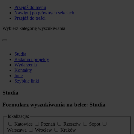
Przejdź do menu
Nawiguj po głównych sekcjach
Przejdź do treści
Wybierz kategorię wyszukiwania
Studia
Badania i projekty
Wydarzenia
Kontakty
Inne
Szybkie linki
Studia
Formularz wyszukiwania na belce: Studia
lokalizacja:
Katowice
Poznań
Rzeszów
Sopot
Warszawa
Wrocław
Kraków