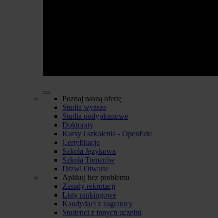
Poznaj naszą ofertę
Studia wyższe
Studia podyplomowe
Doktoraty
Kursy i szkolenia - OpenEdu
Certyfikacje
Szkoła Językowa
Szkoła Trenerów
Drzwi Otwarte
Aplikuj bez problemu
Zasady rekrutacji
Listy rankingowe
Kandydaci z zagranicy
Studenci z innych uczelni