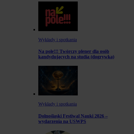
Wykłady i spotkania
Na pole!!! Twórczy plener dla osób
kandydujących na studia (dogrywka)
Wykłady i spotkania
Dolnośląski Festiwal Nauki 2026 –
wydarzenia na USWPS