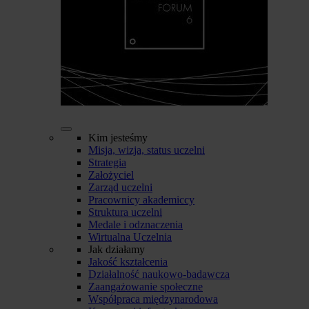
Kim jesteśmy
Misja, wizja, status uczelni
Strategia
Założyciel
Zarząd uczelni
Pracownicy akademiccy
Struktura uczelni
Medale i odznaczenia
Wirtualna Uczelnia
Jak działamy
Jakość kształcenia
Działalność naukowo-badawcza
Zaangażowanie społeczne
Współpraca międzynarodowa