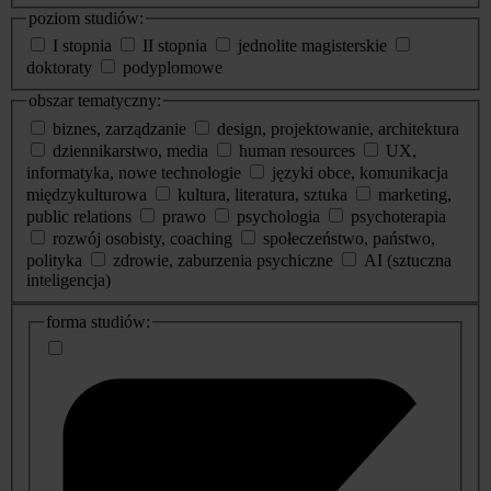
poziom studiów:
I stopnia
II stopnia
jednolite magisterskie
doktoraty
podyplomowe
obszar tematyczny:
biznes, zarządzanie
design, projektowanie, architektura
dziennikarstwo, media
human resources
UX,
informatyka, nowe technologie
języki obce, komunikacja
międzykulturowa
kultura, literatura, sztuka
marketing,
public relations
prawo
psychologia
psychoterapia
rozwój osobisty, coaching
społeczeństwo, państwo,
polityka
zdrowie, zaburzenia psychiczne
AI (sztuczna
inteligencja)
dodatkowe
forma studiów:
informacje
o
studiach