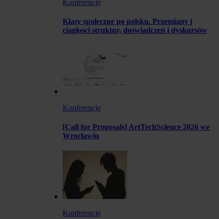
Konferencje
Klasy społeczne po polsku. Przemiany i
ciągłości struktur, doświadczeń i dyskursów
Konferencje
[Call for Proposals] ArtTechScience 2026 we
Wrocławiu
Konferencje