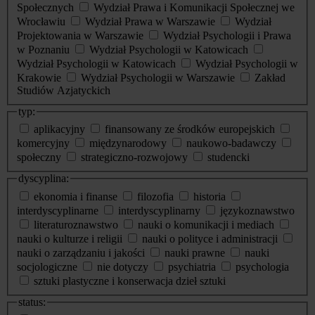
Społecznych
Wydział Prawa i Komunikacji Społecznej we
Wrocławiu
Wydział Prawa w Warszawie
Wydział
Projektowania w Warszawie
Wydział Psychologii i Prawa
w Poznaniu
Wydział Psychologii w Katowicach
Wydział Psychologii w Katowicach
Wydział Psychologii w
Krakowie
Wydział Psychologii w Warszawie
Zakład
Studiów Azjatyckich
typ:
aplikacyjny
finansowany ze środków europejskich
komercyjny
międzynarodowy
naukowo-badawczy
społeczny
strategiczno-rozwojowy
studencki
dyscyplina:
ekonomia i finanse
filozofia
historia
interdyscyplinarne
interdyscyplinarny
językoznawstwo
literaturoznawstwo
nauki o komunikacji i mediach
nauki o kulturze i religii
nauki o polityce i administracji
nauki o zarządzaniu i jakości
nauki prawne
nauki
socjologiczne
nie dotyczy
psychiatria
psychologia
sztuki plastyczne i konserwacja dzieł sztuki
status: