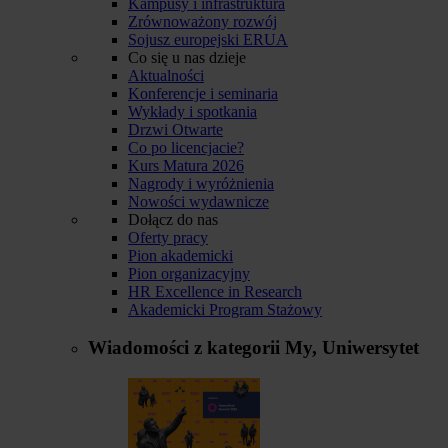
Kampusy i infrastruktura
Zrównoważony rozwój
Sojusz europejski ERUA
Co się u nas dzieje
Aktualności
Konferencje i seminaria
Wykłady i spotkania
Drzwi Otwarte
Co po licencjacie?
Kurs Matura 2026
Nagrody i wyróżnienia
Nowości wydawnicze
Dołącz do nas
Oferty pracy
Pion akademicki
Pion organizacyjny
HR Excellence in Research
Akademicki Program Stażowy
Wiadomości z kategorii
My, Uniwersytet