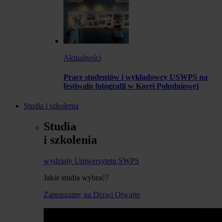
Aktualności
Prace studentów i wykładowcy USWPS na
festiwalu fotografii w Korei Południowej
Studia i szkolenia
Studia
i szkolenia
wydziały Uniwersytetu SWPS
Jakie studia wybrać?
Zapraszamy na Drzwi Otwarte