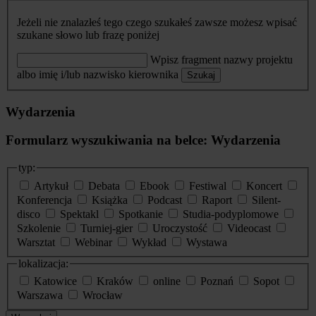
Jeżeli nie znalazłeś tego czego szukałeś zawsze możesz wpisać
szukane słowo lub frazę poniżej
Wpisz fragment nazwy projektu
albo imię i/lub nazwisko kierownika
Szukaj
Wydarzenia
Formularz wyszukiwania na belce: Wydarzenia
typ:
Artykuł
Debata
Ebook
Festiwal
Koncert
Konferencja
Książka
Podcast
Raport
Silent-
disco
Spektakl
Spotkanie
Studia-podyplomowe
Szkolenie
Turniej-gier
Uroczystość
Videocast
Warsztat
Webinar
Wykład
Wystawa
lokalizacja:
Katowice
Kraków
online
Poznań
Sopot
Warszawa
Wrocław