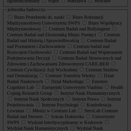
ogólnouczelniany
Sopot
Warszawa
Wrocław
jednostka badawcza:
Biuro Prorektorki ds. nauki
Biuro Rekrutacji
Międzynarodowej Uniwersytetu SWPS
Biuro Współpracy
Międzynarodowej
Centrum Badań nad Bullyingiem
Centrum Badań nad Ekonomiką Miejsc Pamięci
Centrum
Badań nad Historią i Sprawiedliwością
Centrum Badań
nad Poznaniem i Zachowaniem
Centrum badań nad
Rozwojem Osobowości
Centrum Badań nad Wspieraniem
Podejmowania Decyzji
Centrum Badań Stosowanych nad
Zdrowiem i Zachowaniami Zdrowotnymi CARE-BEH
Centrum Cywilizacji Azji Wschodniej
Centrum Studiów
nad Demokracją
Centrum Transferu Wiedzy
Dział
Badań Naukowych
Dział Marketingu
Emotion
Cognition Lab
Europejski Uniwersytet Viadrina
Health
Coping Research Group
Instytut Nauk Humanistycznych
Instytut Nauk Społecznych
Instytut Prawa
Instytut
Projektowania
Instytut Psychologii
Konfederacja
Lewiatan
Młodzi w Centrum Lab
StresLab Centrum
Badań nad Stresem
Szkoła Doktorska
Uniwersytet
SWPS
Wydział Interdyscyplinarny w Krakowie
Wydział Nauk Humanistycznych
Wydział Nauk