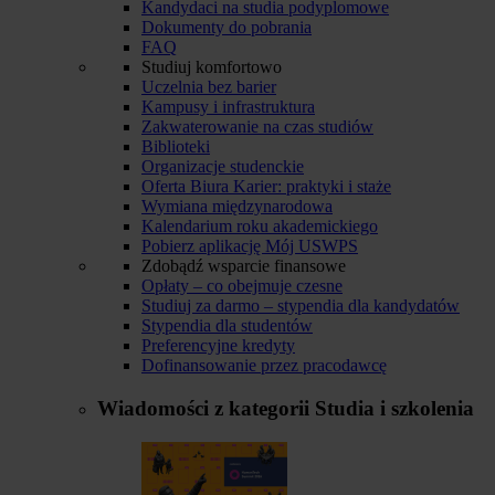
Kandydaci na studia podyplomowe
Dokumenty do pobrania
FAQ
Studiuj komfortowo
Uczelnia bez barier
Kampusy i infrastruktura
Zakwaterowanie na czas studiów
Biblioteki
Organizacje studenckie
Oferta Biura Karier: praktyki i staże
Wymiana międzynarodowa
Kalendarium roku akademickiego
Pobierz aplikację Mój USWPS
Zdobądź wsparcie finansowe
Opłaty – co obejmuje czesne
Studiuj za darmo – stypendia dla kandydatów
Stypendia dla studentów
Preferencyjne kredyty
Dofinansowanie przez pracodawcę
Wiadomości z kategorii
Studia i szkolenia