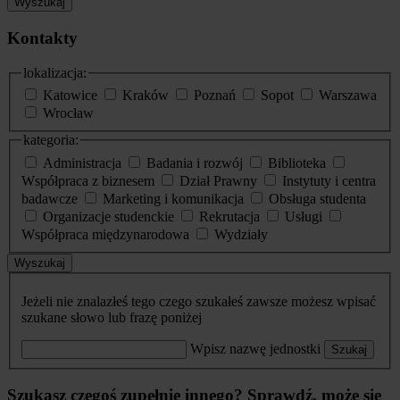
Wyszukaj
Kontakty
lokalizacja:
Katowice
Kraków
Poznań
Sopot
Warszawa
Wrocław
kategoria:
Administracja
Badania i rozwój
Biblioteka
Współpraca z biznesem
Dział Prawny
Instytuty i centra
badawcze
Marketing i komunikacja
Obsługa studenta
Organizacje studenckie
Rekrutacja
Usługi
Współpraca międzynarodowa
Wydziały
Wyszukaj
Jeżeli nie znalazłeś tego czego szukałeś zawsze możesz wpisać
szukane słowo lub frazę poniżej
Wpisz nazwę jednostki
Szukaj
Szukasz czegoś zupełnie innego? Sprawdź, może się