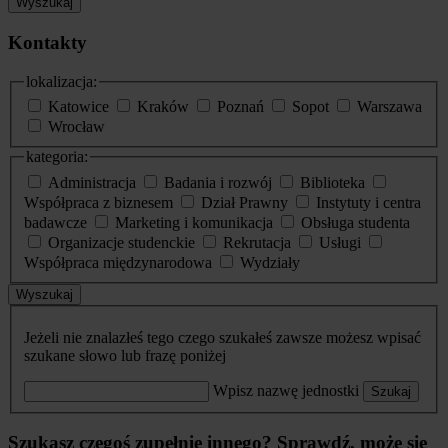
Wyszukaj
Kontakty
lokalizacja:
Katowice
Kraków
Poznań
Sopot
Warszawa
Wrocław
kategoria:
Administracja
Badania i rozwój
Biblioteka
Współpraca z biznesem
Dział Prawny
Instytuty i centra
badawcze
Marketing i komunikacja
Obsługa studenta
Organizacje studenckie
Rekrutacja
Usługi
Współpraca międzynarodowa
Wydziały
Wyszukaj
Jeżeli nie znalazłeś tego czego szukałeś zawsze możesz wpisać
szukane słowo lub frazę poniżej
Wpisz nazwę jednostki
Szukaj
Szukasz czegoś zupełnie innego? Sprawdź, może się