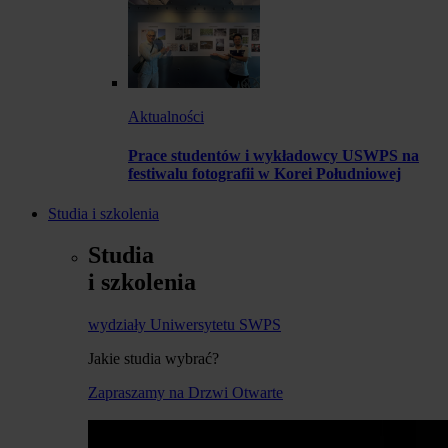
Aktualności
Prace studentów i wykładowcy USWPS na
festiwalu fotografii w Korei Południowej
Studia i szkolenia
Studia
i szkolenia
wydziały Uniwersytetu SWPS
Jakie studia wybrać?
Zapraszamy na Drzwi Otwarte