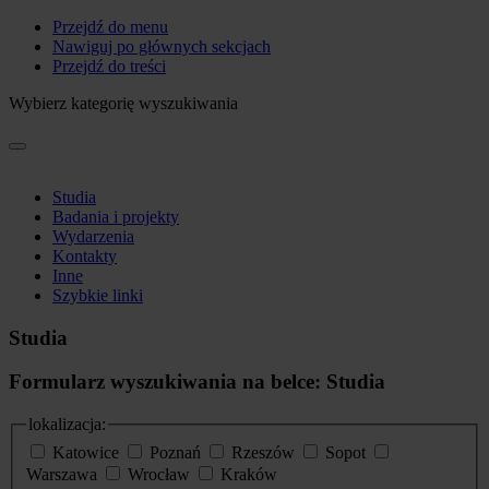
Przejdź do menu
Nawiguj po głównych sekcjach
Przejdź do treści
Wybierz kategorię wyszukiwania
Studia
Badania i projekty
Wydarzenia
Kontakty
Inne
Szybkie linki
Studia
Formularz wyszukiwania na belce: Studia
lokalizacja:
Katowice
Poznań
Rzeszów
Sopot
Warszawa
Wrocław
Kraków