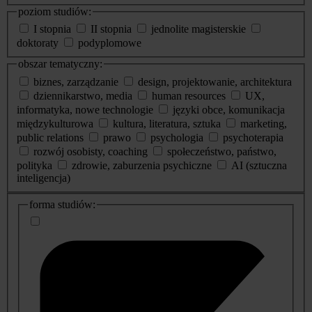
poziom studiów:
I stopnia
II stopnia
jednolite magisterskie
doktoraty
podyplomowe
obszar tematyczny:
biznes, zarządzanie
design, projektowanie, architektura
dziennikarstwo, media
human resources
UX,
informatyka, nowe technologie
języki obce, komunikacja
międzykulturowa
kultura, literatura, sztuka
marketing,
public relations
prawo
psychologia
psychoterapia
rozwój osobisty, coaching
społeczeństwo, państwo,
polityka
zdrowie, zaburzenia psychiczne
AI (sztuczna
inteligencja)
dodatkowe
forma studiów:
informacje
o
studiach