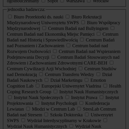
ogólnouczelniany
Sopot
Warszawa
Wrocław
jednostka badawcza:
Biuro Prorektorki ds. nauki
Biuro Rekrutacji
Międzynarodowej Uniwersytetu SWPS
Biuro Współpracy
Międzynarodowej
Centrum Badań nad Bullyingiem
Centrum Badań nad Ekonomiką Miejsc Pamięci
Centrum
Badań nad Historią i Sprawiedliwością
Centrum Badań
nad Poznaniem i Zachowaniem
Centrum badań nad
Rozwojem Osobowości
Centrum Badań nad Wspieraniem
Podejmowania Decyzji
Centrum Badań Stosowanych nad
Zdrowiem i Zachowaniami Zdrowotnymi CARE-BEH
Centrum Cywilizacji Azji Wschodniej
Centrum Studiów
nad Demokracją
Centrum Transferu Wiedzy
Dział
Badań Naukowych
Dział Marketingu
Emotion
Cognition Lab
Europejski Uniwersytet Viadrina
Health
Coping Research Group
Instytut Nauk Humanistycznych
Instytut Nauk Społecznych
Instytut Prawa
Instytut
Projektowania
Instytut Psychologii
Konfederacja
Lewiatan
Młodzi w Centrum Lab
StresLab Centrum
Badań nad Stresem
Szkoła Doktorska
Uniwersytet
SWPS
Wydział Interdyscyplinarny w Krakowie
Wydział Nauk Humanistycznych
Wydział Nauk