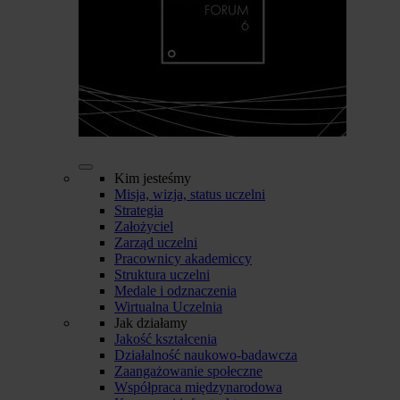
Kim jesteśmy
Misja, wizja, status uczelni
Strategia
Założyciel
Zarząd uczelni
Pracownicy akademiccy
Struktura uczelni
Medale i odznaczenia
Wirtualna Uczelnia
Jak działamy
Jakość kształcenia
Działalność naukowo-badawcza
Zaangażowanie społeczne
Współpraca międzynarodowa