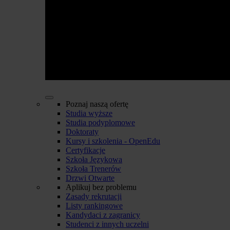
Poznaj naszą ofertę
Studia wyższe
Studia podyplomowe
Doktoraty
Kursy i szkolenia - OpenEdu
Certyfikacje
Szkoła Językowa
Szkoła Trenerów
Drzwi Otwarte
Aplikuj bez problemu
Zasady rekrutacji
Listy rankingowe
Kandydaci z zagranicy
Studenci z innych uczelni