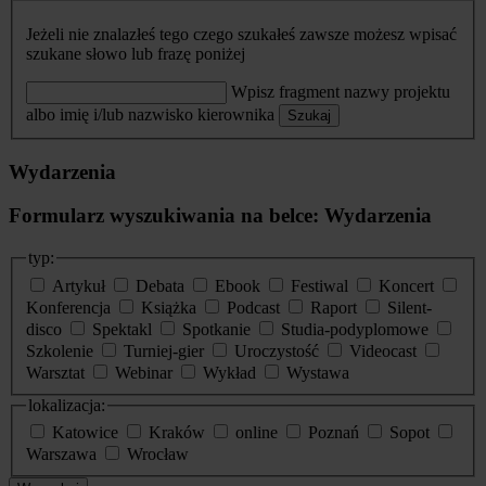
Jeżeli nie znalazłeś tego czego szukałeś zawsze możesz wpisać
szukane słowo lub frazę poniżej
Wpisz fragment nazwy projektu
albo imię i/lub nazwisko kierownika
Szukaj
Wydarzenia
Formularz wyszukiwania na belce: Wydarzenia
typ:
Artykuł
Debata
Ebook
Festiwal
Koncert
Konferencja
Książka
Podcast
Raport
Silent-
disco
Spektakl
Spotkanie
Studia-podyplomowe
Szkolenie
Turniej-gier
Uroczystość
Videocast
Warsztat
Webinar
Wykład
Wystawa
lokalizacja:
Katowice
Kraków
online
Poznań
Sopot
Warszawa
Wrocław