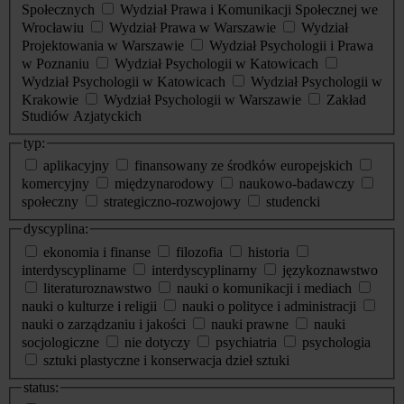
Społecznych
Wydział Prawa i Komunikacji Społecznej we
Wrocławiu
Wydział Prawa w Warszawie
Wydział
Projektowania w Warszawie
Wydział Psychologii i Prawa
w Poznaniu
Wydział Psychologii w Katowicach
Wydział Psychologii w Katowicach
Wydział Psychologii w
Krakowie
Wydział Psychologii w Warszawie
Zakład
Studiów Azjatyckich
typ:
aplikacyjny
finansowany ze środków europejskich
komercyjny
międzynarodowy
naukowo-badawczy
społeczny
strategiczno-rozwojowy
studencki
dyscyplina:
ekonomia i finanse
filozofia
historia
interdyscyplinarne
interdyscyplinarny
językoznawstwo
literaturoznawstwo
nauki o komunikacji i mediach
nauki o kulturze i religii
nauki o polityce i administracji
nauki o zarządzaniu i jakości
nauki prawne
nauki
socjologiczne
nie dotyczy
psychiatria
psychologia
sztuki plastyczne i konserwacja dzieł sztuki
status: