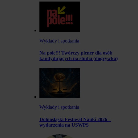
Wykłady i spotkania
Na pole!!! Twórczy plener dla osób
kandydujących na studia (dogrywka)
Wykłady i spotkania
Dolnośląski Festiwal Nauki 2026 –
wydarzenia na USWPS