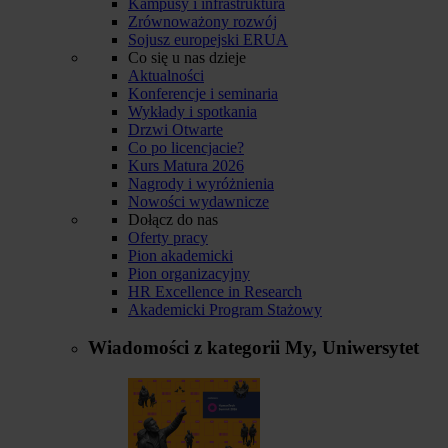
Kampusy i infrastruktura
Zrównoważony rozwój
Sojusz europejski ERUA
Co się u nas dzieje
Aktualności
Konferencje i seminaria
Wykłady i spotkania
Drzwi Otwarte
Co po licencjacie?
Kurs Matura 2026
Nagrody i wyróżnienia
Nowości wydawnicze
Dołącz do nas
Oferty pracy
Pion akademicki
Pion organizacyjny
HR Excellence in Research
Akademicki Program Stażowy
Wiadomości z kategorii
My, Uniwersytet