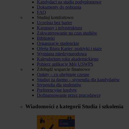
Kandydaci na studia podyplomowe
Dokumenty do pobrania
FAQ
Studiuj komfortowo
Uczelnia bez barier
Kampusy i infrastruktura
Zakwaterowanie na czas studiów
Biblioteki
Organizacje studenckie
Oferta Biura Karier: praktyki i staże
Wymiana międzynarodowa
Kalendarium roku akademickiego
Pobierz aplikację Mój USWPS
Zdobądź wsparcie finansowe
Opłaty – co obejmuje czesne
Studiuj za darmo – stypendia dla kandydatów
Stypendia dla studentów
Preferencyjne kredyty
Dofinansowanie przez pracodawcę
Wiadomości z kategorii
Studia i szkolenia