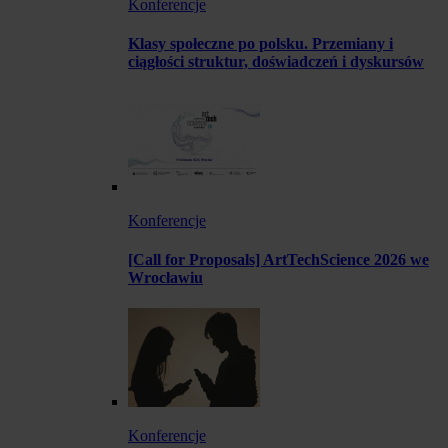
Konferencje
Klasy społeczne po polsku. Przemiany i
ciągłości struktur, doświadczeń i dyskursów
Konferencje
[Call for Proposals] ArtTechScience 2026 we
Wrocławiu
Konferencje