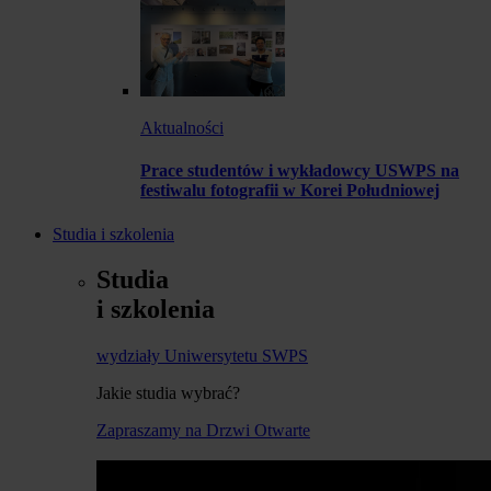
Aktualności
Prace studentów i wykładowcy USWPS na
festiwalu fotografii w Korei Południowej
Studia i szkolenia
Studia
i szkolenia
wydziały Uniwersytetu SWPS
Jakie studia wybrać?
Zapraszamy na Drzwi Otwarte