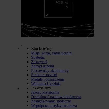
Kim jesteśmy
Misja, wizja, status uczelni
Strategia
Założyciel
Zarząd uczelni
Pracownicy akademiccy
Struktura uczelni
Medale i odznaczenia
Wirtualna Uczelnia
Jak działamy
Jakość kształcenia
Działalność naukowo-badawcza
Zaangażowanie społeczne
Współpraca międzynarodowa