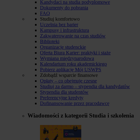
Kandydaci na studia podyplomowe
Dokumenty do pobrania
FAQ
Studiuj komfortowo
Uczelnia bez barier
Kampusy i infrastruktura
Zakwaterowanie na czas studiów
Biblioteki
Organizacje studenckie
Oferta Biura Karier: praktyki i staże
Wymiana międzynarodowa
Kalendarium roku akademickiego
Pobierz aplikację Mój USWPS
Zdobądź wsparcie finansowe
Opłaty – co obejmuje czesne
Studiuj za darmo – stypendia dla kandydatów
Stypendia dla studentów
Preferencyjne kredyty
Dofinansowanie przez pracodawcę
Wiadomości z kategorii
Studia i szkolenia