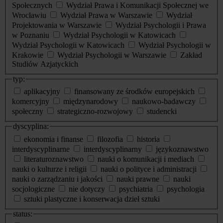
Społecznych
Wydział Prawa i Komunikacji Społecznej we
Wrocławiu
Wydział Prawa w Warszawie
Wydział
Projektowania w Warszawie
Wydział Psychologii i Prawa
w Poznaniu
Wydział Psychologii w Katowicach
Wydział Psychologii w Katowicach
Wydział Psychologii w
Krakowie
Wydział Psychologii w Warszawie
Zakład
Studiów Azjatyckich
typ:
aplikacyjny
finansowany ze środków europejskich
komercyjny
międzynarodowy
naukowo-badawczy
społeczny
strategiczno-rozwojowy
studencki
dyscyplina:
ekonomia i finanse
filozofia
historia
interdyscyplinarne
interdyscyplinarny
językoznawstwo
literaturoznawstwo
nauki o komunikacji i mediach
nauki o kulturze i religii
nauki o polityce i administracji
nauki o zarządzaniu i jakości
nauki prawne
nauki
socjologiczne
nie dotyczy
psychiatria
psychologia
sztuki plastyczne i konserwacja dzieł sztuki
status: