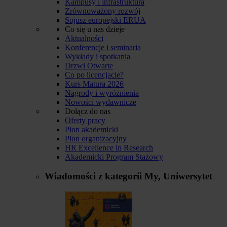
Kampusy i infrastruktura
Zrównoważony rozwój
Sojusz europejski ERUA
Co się u nas dzieje
Aktualności
Konferencje i seminaria
Wykłady i spotkania
Drzwi Otwarte
Co po licencjacie?
Kurs Matura 2026
Nagrody i wyróżnienia
Nowości wydawnicze
Dołącz do nas
Oferty pracy
Pion akademicki
Pion organizacyjny
HR Excellence in Research
Akademicki Program Stażowy
Wiadomości z kategorii
My, Uniwersytet