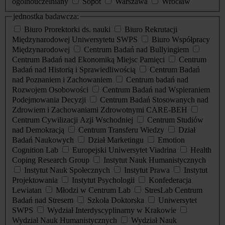
ogólnouczelniany
Sopot
Warszawa
Wrocław
jednostka badawcza:
Biuro Prorektorki ds. nauki
Biuro Rekrutacji
Międzynarodowej Uniwersytetu SWPS
Biuro Współpracy
Międzynarodowej
Centrum Badań nad Bullyingiem
Centrum Badań nad Ekonomiką Miejsc Pamięci
Centrum
Badań nad Historią i Sprawiedliwością
Centrum Badań
nad Poznaniem i Zachowaniem
Centrum badań nad
Rozwojem Osobowości
Centrum Badań nad Wspieraniem
Podejmowania Decyzji
Centrum Badań Stosowanych nad
Zdrowiem i Zachowaniami Zdrowotnymi CARE-BEH
Centrum Cywilizacji Azji Wschodniej
Centrum Studiów
nad Demokracją
Centrum Transferu Wiedzy
Dział
Badań Naukowych
Dział Marketingu
Emotion
Cognition Lab
Europejski Uniwersytet Viadrina
Health
Coping Research Group
Instytut Nauk Humanistycznych
Instytut Nauk Społecznych
Instytut Prawa
Instytut
Projektowania
Instytut Psychologii
Konfederacja
Lewiatan
Młodzi w Centrum Lab
StresLab Centrum
Badań nad Stresem
Szkoła Doktorska
Uniwersytet
SWPS
Wydział Interdyscyplinarny w Krakowie
Wydział Nauk Humanistycznych
Wydział Nauk