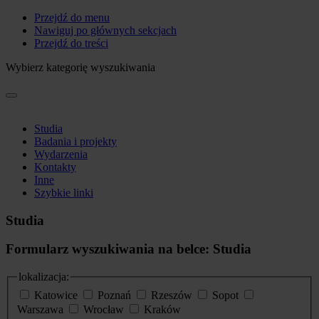
Przejdź do menu
Nawiguj po głównych sekcjach
Przejdź do treści
Wybierz kategorię wyszukiwania
Studia
Badania i projekty
Wydarzenia
Kontakty
Inne
Szybkie linki
Studia
Formularz wyszukiwania na belce: Studia
lokalizacja:
Katowice
Poznań
Rzeszów
Sopot
Warszawa
Wrocław
Kraków