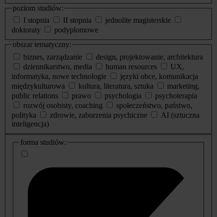
poziom studiów:
I stopnia
II stopnia
jednolite magisterskie
doktoraty
podyplomowe
obszar tematyczny:
biznes, zarządzanie
design, projektowanie, architektura
dziennikarstwo, media
human resources
UX,
informatyka, nowe technologie
języki obce, komunikacja
międzykulturowa
kultura, literatura, sztuka
marketing,
public relations
prawo
psychologia
psychoterapia
rozwój osobisty, coaching
społeczeństwo, państwo,
polityka
zdrowie, zaburzenia psychiczne
AI (sztuczna
inteligencja)
dodatkowe
forma studiów:
informacje
o
studiach