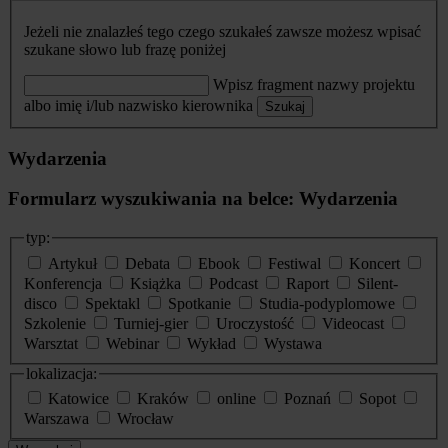
Jeżeli nie znalazłeś tego czego szukałeś zawsze możesz wpisać
szukane słowo lub frazę poniżej
Wpisz fragment nazwy projektu
albo imię i/lub nazwisko kierownika
Szukaj
Wydarzenia
Formularz wyszukiwania na belce: Wydarzenia
typ:
Artykuł
Debata
Ebook
Festiwal
Koncert
Konferencja
Książka
Podcast
Raport
Silent-
disco
Spektakl
Spotkanie
Studia-podyplomowe
Szkolenie
Turniej-gier
Uroczystość
Videocast
Warsztat
Webinar
Wykład
Wystawa
lokalizacja:
Katowice
Kraków
online
Poznań
Sopot
Warszawa
Wrocław