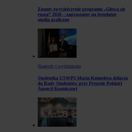
Znamy zwyciężczynie programu „Głowa się
rusza” 2026 – zapraszamy na bezpłatne
studia graficzne
Nagrody i wyróżnienia
Studentka USWPS Maria Komędera dołącza
do Rady Studentów przy Prezesie Polskiej
Agencji Kosmicznej