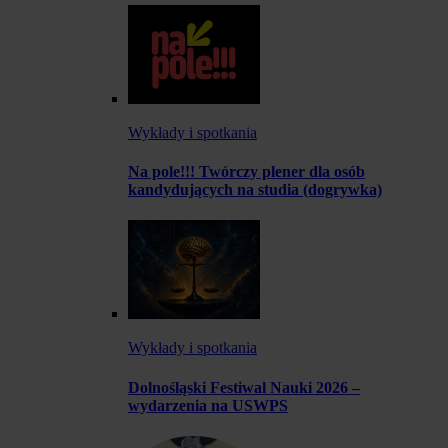
Wykłady i spotkania
Na pole!!! Twórczy plener dla osób
kandydujących na studia (dogrywka)
Wykłady i spotkania
Dolnośląski Festiwal Nauki 2026 –
wydarzenia na USWPS