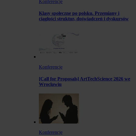
Konferencje
Klasy społeczne po polsku. Przemiany i
ciągłości struktur, doświadczeń i dyskursów
Konferencje
[Call for Proposals] ArtTechScience 2026 we
Wrocławiu
Konferencje