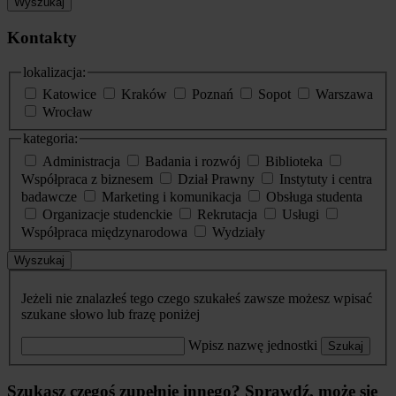
Wyszukaj
Kontakty
lokalizacja:
Katowice
Kraków
Poznań
Sopot
Warszawa
Wrocław
kategoria:
Administracja
Badania i rozwój
Biblioteka
Współpraca z biznesem
Dział Prawny
Instytuty i centra
badawcze
Marketing i komunikacja
Obsługa studenta
Organizacje studenckie
Rekrutacja
Usługi
Współpraca międzynarodowa
Wydziały
Wyszukaj
Jeżeli nie znalazłeś tego czego szukałeś zawsze możesz wpisać
szukane słowo lub frazę poniżej
Wpisz nazwę jednostki
Szukaj
Szukasz czegoś zupełnie innego? Sprawdź, może się