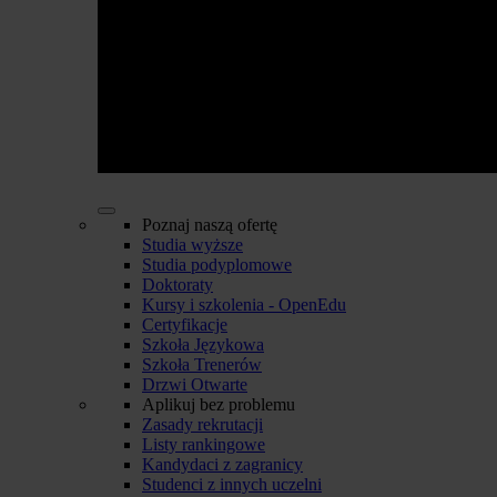
Poznaj naszą ofertę
Studia wyższe
Studia podyplomowe
Doktoraty
Kursy i szkolenia - OpenEdu
Certyfikacje
Szkoła Językowa
Szkoła Trenerów
Drzwi Otwarte
Aplikuj bez problemu
Zasady rekrutacji
Listy rankingowe
Kandydaci z zagranicy
Studenci z innych uczelni