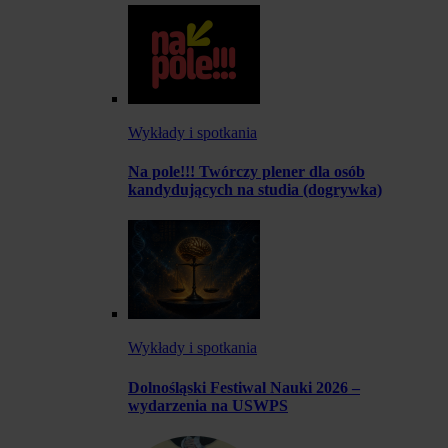
Wykłady i spotkania
Na pole!!! Twórczy plener dla osób
kandydujących na studia (dogrywka)
Wykłady i spotkania
Dolnośląski Festiwal Nauki 2026 –
wydarzenia na USWPS