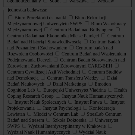
ogólnouczelniany
Sopot
Warszawa
Wrocław
jednostka badawcza:
Biuro Prorektorki ds. nauki
Biuro Rekrutacji
Międzynarodowej Uniwersytetu SWPS
Biuro Współpracy
Międzynarodowej
Centrum Badań nad Bullyingiem
Centrum Badań nad Ekonomiką Miejsc Pamięci
Centrum
Badań nad Historią i Sprawiedliwością
Centrum Badań
nad Poznaniem i Zachowaniem
Centrum badań nad
Rozwojem Osobowości
Centrum Badań nad Wspieraniem
Podejmowania Decyzji
Centrum Badań Stosowanych nad
Zdrowiem i Zachowaniami Zdrowotnymi CARE-BEH
Centrum Cywilizacji Azji Wschodniej
Centrum Studiów
nad Demokracją
Centrum Transferu Wiedzy
Dział
Badań Naukowych
Dział Marketingu
Emotion
Cognition Lab
Europejski Uniwersytet Viadrina
Health
Coping Research Group
Instytut Nauk Humanistycznych
Instytut Nauk Społecznych
Instytut Prawa
Instytut
Projektowania
Instytut Psychologii
Konfederacja
Lewiatan
Młodzi w Centrum Lab
StresLab Centrum
Badań nad Stresem
Szkoła Doktorska
Uniwersytet
SWPS
Wydział Interdyscyplinarny w Krakowie
Wydział Nauk Humanistycznych
Wydział Nauk