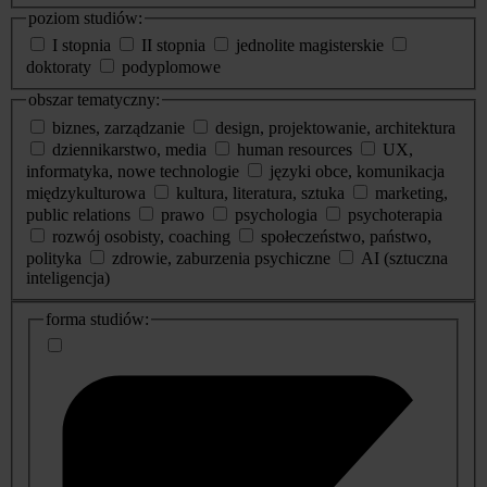
poziom studiów:
I stopnia
II stopnia
jednolite magisterskie
doktoraty
podyplomowe
obszar tematyczny:
biznes, zarządzanie
design, projektowanie, architektura
dziennikarstwo, media
human resources
UX,
informatyka, nowe technologie
języki obce, komunikacja
międzykulturowa
kultura, literatura, sztuka
marketing,
public relations
prawo
psychologia
psychoterapia
rozwój osobisty, coaching
społeczeństwo, państwo,
polityka
zdrowie, zaburzenia psychiczne
AI (sztuczna
inteligencja)
dodatkowe
forma studiów:
informacje
o
studiach