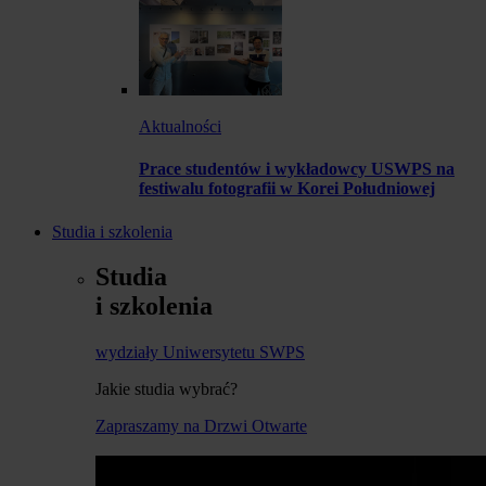
Aktualności
Prace studentów i wykładowcy USWPS na
festiwalu fotografii w Korei Południowej
Studia i szkolenia
Studia
i szkolenia
wydziały Uniwersytetu SWPS
Jakie studia wybrać?
Zapraszamy na Drzwi Otwarte