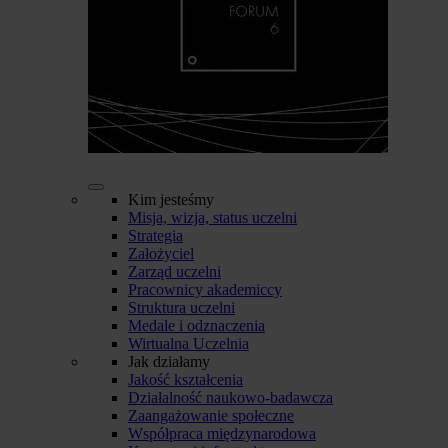
Kim jesteśmy
Misja, wizja, status uczelni
Strategia
Założyciel
Zarząd uczelni
Pracownicy akademiccy
Struktura uczelni
Medale i odznaczenia
Wirtualna Uczelnia
Jak działamy
Jakość kształcenia
Działalność naukowo-badawcza
Zaangażowanie społeczne
Współpraca międzynarodowa