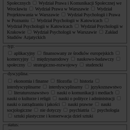
Społecznych
Wydział Prawa i Komunikacji Społecznej we
Wrocławiu
Wydział Prawa w Warszawie
Wydział
Projektowania w Warszawie
Wydział Psychologii i Prawa
w Poznaniu
Wydział Psychologii w Katowicach
Wydział Psychologii w Katowicach
Wydział Psychologii w
Krakowie
Wydział Psychologii w Warszawie
Zakład
Studiów Azjatyckich
typ:
aplikacyjny
finansowany ze środków europejskich
komercyjny
międzynarodowy
naukowo-badawczy
społeczny
strategiczno-rozwojowy
studencki
dyscyplina:
ekonomia i finanse
filozofia
historia
interdyscyplinarne
interdyscyplinarny
językoznawstwo
literaturoznawstwo
nauki o komunikacji i mediach
nauki o kulturze i religii
nauki o polityce i administracji
nauki o zarządzaniu i jakości
nauki prawne
nauki
socjologiczne
nie dotyczy
psychiatria
psychologia
sztuki plastyczne i konserwacja dzieł sztuki
status: