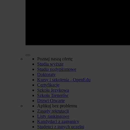
Poznaj naszą ofertę
Studia wyższe
Studia podyplomowe
Doktoraty
Kursy i szkolenia - OpenEdu
Certyfikacje
Szkoła Językowa
Szkoła Trenerów
Drzwi Otwarte
Aplikuj bez problemu
Zasady rekrutacji
Listy rankingowe
Kandydaci z zagranicy
Studenci z innych uczelni