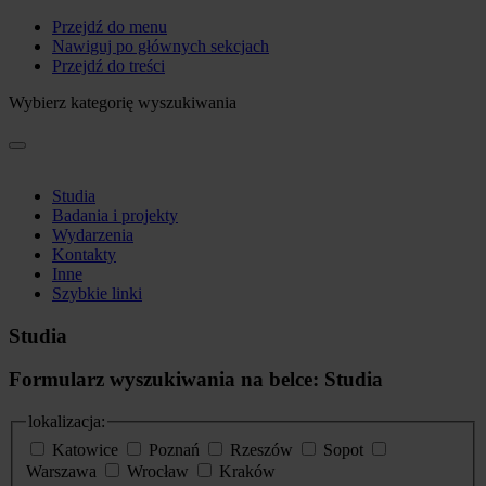
Przejdź do menu
Nawiguj po głównych sekcjach
Przejdź do treści
Wybierz kategorię wyszukiwania
Studia
Badania i projekty
Wydarzenia
Kontakty
Inne
Szybkie linki
Studia
Formularz wyszukiwania na belce: Studia
lokalizacja:
Katowice
Poznań
Rzeszów
Sopot
Warszawa
Wrocław
Kraków