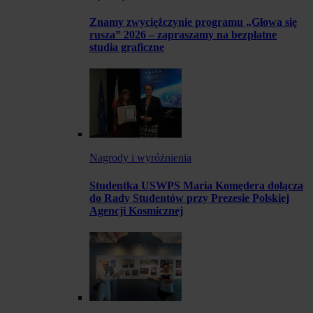
Znamy zwyciężczynie programu „Głowa się
rusza” 2026 – zapraszamy na bezpłatne
studia graficzne
Nagrody i wyróżnienia
Studentka USWPS Maria Komędera dołącza
do Rady Studentów przy Prezesie Polskiej
Agencji Kosmicznej