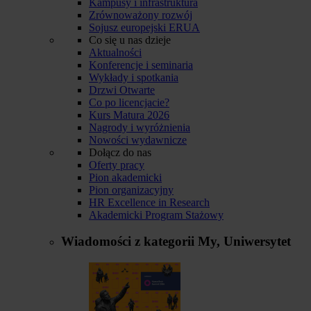
Kampusy i infrastruktura
Zrównoważony rozwój
Sojusz europejski ERUA
Co się u nas dzieje
Aktualności
Konferencje i seminaria
Wykłady i spotkania
Drzwi Otwarte
Co po licencjacie?
Kurs Matura 2026
Nagrody i wyróżnienia
Nowości wydawnicze
Dołącz do nas
Oferty pracy
Pion akademicki
Pion organizacyjny
HR Excellence in Research
Akademicki Program Stażowy
Wiadomości z kategorii
My, Uniwersytet