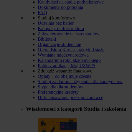
Kandydaci na studia podyplomowe
Dokumenty do pobrania
FAQ
Studiuj komfortowo
Uczelnia bez barier
Kampusy i infrastruktura
Zakwaterowanie na czas studiów
Biblioteki
Organizacje studenckie
Oferta Biura Karier: praktyki i staże
Wymiana międzynarodowa
Kalendarium roku akademickiego
Pobierz aplikację Mój USWPS
Zdobądź wsparcie finansowe
Opłaty – co obejmuje czesne
Studiuj za darmo – stypendia dla kandydatów
Stypendia dla studentów
Preferencyjne kredyty
Dofinansowanie przez pracodawcę
Wiadomości z kategorii
Studia i szkolenia