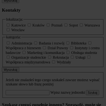
Wyszukaj
Kontakty
lokalizacja:
Katowice
Kraków
Poznań
Sopot
Warszawa
Wrocław
kategoria:
Administracja
Badania i rozwój
Biblioteka
Współpraca z biznesem
Dział Prawny
Instytuty i centra
badawcze
Marketing i komunikacja
Obsługa studenta
Organizacje studenckie
Rekrutacja
Usługi
Współpraca międzynarodowa
Wydziały
Wyszukaj
Jeżeli nie znalazłeś tego czego szukałeś zawsze możesz wpisać
szukane słowo lub frazę poniżej
Wpisz nazwę jednostki
Szukaj
Szukasz czegoś zupełnie innego? Sprawdź, może się