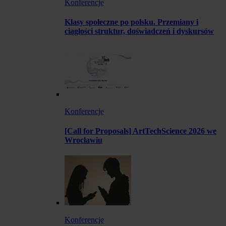
Konferencje
Klasy społeczne po polsku. Przemiany i
ciągłości struktur, doświadczeń i dyskursów
Konferencje
[Call for Proposals] ArtTechScience 2026 we
Wrocławiu
Konferencje