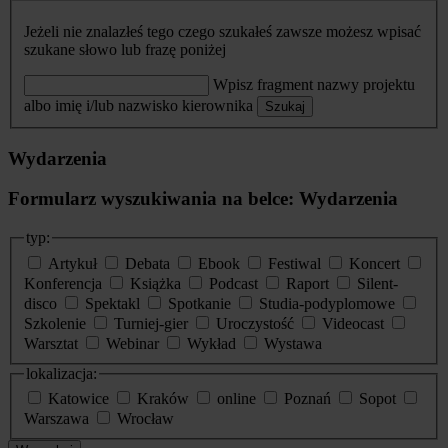
Jeżeli nie znalazłeś tego czego szukałeś zawsze możesz wpisać
szukane słowo lub frazę poniżej
Wpisz fragment nazwy projektu
albo imię i/lub nazwisko kierownika
Szukaj
Wydarzenia
Formularz wyszukiwania na belce: Wydarzenia
typ:
Artykuł
Debata
Ebook
Festiwal
Koncert
Konferencja
Książka
Podcast
Raport
Silent-
disco
Spektakl
Spotkanie
Studia-podyplomowe
Szkolenie
Turniej-gier
Uroczystość
Videocast
Warsztat
Webinar
Wykład
Wystawa
lokalizacja:
Katowice
Kraków
online
Poznań
Sopot
Warszawa
Wrocław