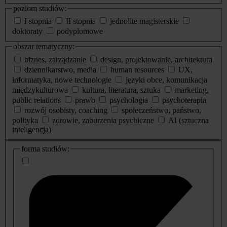
poziom studiów:
I stopnia
II stopnia
jednolite magisterskie
doktoraty
podyplomowe
obszar tematyczny:
biznes, zarządzanie
design, projektowanie, architektura
dziennikarstwo, media
human resources
UX,
informatyka, nowe technologie
języki obce, komunikacja
międzykulturowa
kultura, literatura, sztuka
marketing,
public relations
prawo
psychologia
psychoterapia
rozwój osobisty, coaching
społeczeństwo, państwo,
polityka
zdrowie, zaburzenia psychiczne
AI (sztuczna
inteligencja)
dodatkowe
forma studiów:
informacje
o
studiach