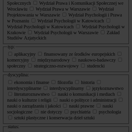
Społecznych
Wydział Prawa i Komunikacji Społecznej we
Wrocławiu
Wydział Prawa w Warszawie
Wydział
Projektowania w Warszawie
Wydział Psychologii i Prawa
w Poznaniu
Wydział Psychologii w Katowicach
Wydział Psychologii w Katowicach
Wydział Psychologii w
Krakowie
Wydział Psychologii w Warszawie
Zakład
Studiów Azjatyckich
typ:
aplikacyjny
finansowany ze środków europejskich
komercyjny
międzynarodowy
naukowo-badawczy
społeczny
strategiczno-rozwojowy
studencki
dyscyplina:
ekonomia i finanse
filozofia
historia
interdyscyplinarne
interdyscyplinarny
językoznawstwo
literaturoznawstwo
nauki o komunikacji i mediach
nauki o kulturze i religii
nauki o polityce i administracji
nauki o zarządzaniu i jakości
nauki prawne
nauki
socjologiczne
nie dotyczy
psychiatria
psychologia
sztuki plastyczne i konserwacja dzieł sztuki
status: