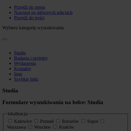
Przejdź do menu
Nawiguj po głównych sekcjach
Przejdź do treści
Wybierz kategorię wyszukiwania
Studia
Badania i projekty
Wydarzenia
Kontakty
Inne
Szybkie linki
Studia
Formularz wyszukiwania na belce: Studia
lokalizacja:
Katowice
Poznań
Rzeszów
Sopot
Warszawa
Wrocław
Kraków