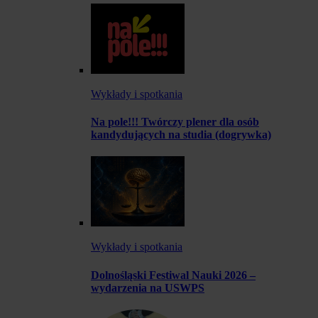
Wykłady i spotkania
Na pole!!! Twórczy plener dla osób
kandydujących na studia (dogrywka)
Wykłady i spotkania
Dolnośląski Festiwal Nauki 2026 –
wydarzenia na USWPS