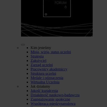
Kim jesteśmy
Misja, wizja, status uczelni
Strategia
Założyciel
Zarząd uczelni
Pracownicy akademiccy
Struktura uczelni
Medale i odznaczenia
Wirtualna Uczelnia
Jak działamy
Jakość kształcenia
Działalność naukowo-badawcza
Zaangażowanie społeczne
Współpraca międzynarodowa