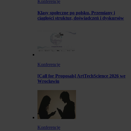
Konferencje
Klasy społeczne po polsku. Przemiany i
ciągłości struktur, doświadczeń i dyskursów
Konferencje
[Call for Proposals] ArtTechScience 2026 we
Wrocławiu
Konferencje