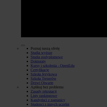
Poznaj naszą ofertę
Studia wyższe
Studia podyplomowe
Doktoraty
Kursy i szkolenia - OpenEdu
Certyfikacje
Szkoła Językowa
Szkoła Trenerów
Drzwi Otwarte
Aplikuj bez problemu
Zasady rekrutacji
Listy rankingowe
Kandydaci z zagranicy
Studenci z innych uczelni