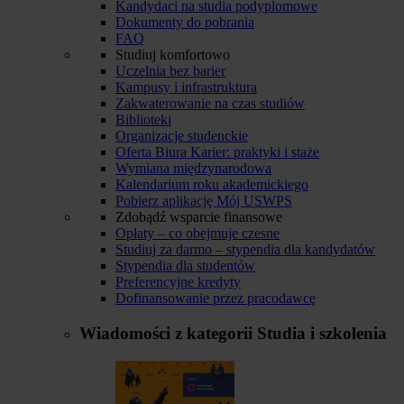
Kandydaci na studia podyplomowe
Dokumenty do pobrania
FAQ
Studiuj komfortowo
Uczelnia bez barier
Kampusy i infrastruktura
Zakwaterowanie na czas studiów
Biblioteki
Organizacje studenckie
Oferta Biura Karier: praktyki i staże
Wymiana międzynarodowa
Kalendarium roku akademickiego
Pobierz aplikację Mój USWPS
Zdobądź wsparcie finansowe
Opłaty – co obejmuje czesne
Studiuj za darmo – stypendia dla kandydatów
Stypendia dla studentów
Preferencyjne kredyty
Dofinansowanie przez pracodawcę
Wiadomości z kategorii
Studia i szkolenia