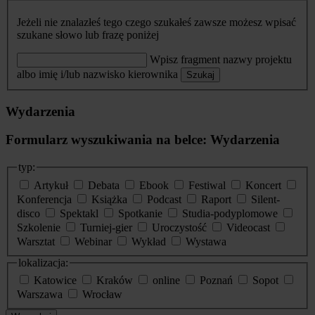
Jeżeli nie znalazłeś tego czego szukałeś zawsze możesz wpisać
szukane słowo lub frazę poniżej
Wpisz fragment nazwy projektu
albo imię i/lub nazwisko kierownika
Szukaj
Wydarzenia
Formularz wyszukiwania na belce: Wydarzenia
typ:
Artykuł
Debata
Ebook
Festiwal
Koncert
Konferencja
Książka
Podcast
Raport
Silent-
disco
Spektakl
Spotkanie
Studia-podyplomowe
Szkolenie
Turniej-gier
Uroczystość
Videocast
Warsztat
Webinar
Wykład
Wystawa
lokalizacja:
Katowice
Kraków
online
Poznań
Sopot
Warszawa
Wrocław