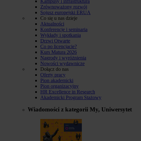
Kampusy i infrastruktura
Zrównoważony rozwój
Sojusz europejski ERUA
Co się u nas dzieje
Aktualności
Konferencje i seminaria
Wykłady i spotkania
Drzwi Otwarte
Co po licencjacie?
Kurs Matura 2026
Nagrody i wyróżnienia
Nowości wydawnicze
Dołącz do nas
Oferty pracy
Pion akademicki
Pion organizacyjny
HR Excellence in Research
Akademicki Program Stażowy
Wiadomości z kategorii
My, Uniwersytet