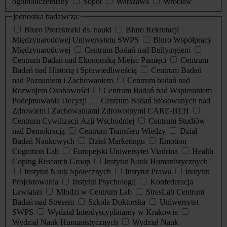
ogólnouczelniany
Sopot
Warszawa
Wrocław
jednostka badawcza:
Biuro Prorektorki ds. nauki
Biuro Rekrutacji
Międzynarodowej Uniwersytetu SWPS
Biuro Współpracy
Międzynarodowej
Centrum Badań nad Bullyingiem
Centrum Badań nad Ekonomiką Miejsc Pamięci
Centrum
Badań nad Historią i Sprawiedliwością
Centrum Badań
nad Poznaniem i Zachowaniem
Centrum badań nad
Rozwojem Osobowości
Centrum Badań nad Wspieraniem
Podejmowania Decyzji
Centrum Badań Stosowanych nad
Zdrowiem i Zachowaniami Zdrowotnymi CARE-BEH
Centrum Cywilizacji Azji Wschodniej
Centrum Studiów
nad Demokracją
Centrum Transferu Wiedzy
Dział
Badań Naukowych
Dział Marketingu
Emotion
Cognition Lab
Europejski Uniwersytet Viadrina
Health
Coping Research Group
Instytut Nauk Humanistycznych
Instytut Nauk Społecznych
Instytut Prawa
Instytut
Projektowania
Instytut Psychologii
Konfederacja
Lewiatan
Młodzi w Centrum Lab
StresLab Centrum
Badań nad Stresem
Szkoła Doktorska
Uniwersytet
SWPS
Wydział Interdyscyplinarny w Krakowie
Wydział Nauk Humanistycznych
Wydział Nauk