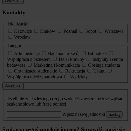
Wyszukaj
Kontakty
lokalizacja:
Katowice
Kraków
Poznań
Sopot
Warszawa
Wrocław
kategoria:
Administracja
Badania i rozwój
Biblioteka
Współpraca z biznesem
Dział Prawny
Instytuty i centra
badawcze
Marketing i komunikacja
Obsługa studenta
Organizacje studenckie
Rekrutacja
Usługi
Współpraca międzynarodowa
Wydziały
Wyszukaj
Jeżeli nie znalazłeś tego czego szukałeś zawsze możesz wpisać
szukane słowo lub frazę poniżej
Wpisz nazwę jednostki
Szukaj
Szukasz czegoś zupełnie innego? Sprawdź, może się