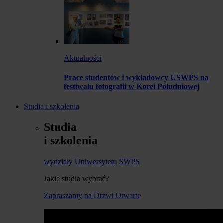
Aktualności
Prace studentów i wykładowcy USWPS na
festiwalu fotografii w Korei Południowej
Studia i szkolenia
Studia
i szkolenia
wydziały Uniwersytetu SWPS
Jakie studia wybrać?
Zapraszamy na Drzwi Otwarte