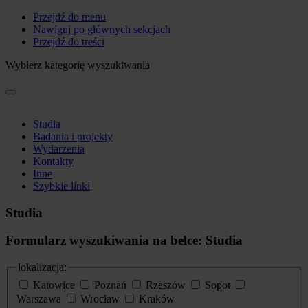
Przejdź do menu
Nawiguj po głównych sekcjach
Przejdź do treści
Wybierz kategorię wyszukiwania
Studia
Badania i projekty
Wydarzenia
Kontakty
Inne
Szybkie linki
Studia
Formularz wyszukiwania na belce: Studia
lokalizacja:
Katowice
Poznań
Rzeszów
Sopot
Warszawa
Wrocław
Kraków