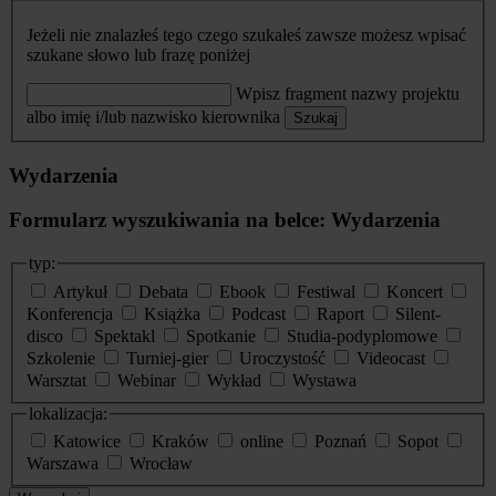
Jeżeli nie znalazłeś tego czego szukałeś zawsze możesz wpisać
szukane słowo lub frazę poniżej
Wpisz fragment nazwy projektu
albo imię i/lub nazwisko kierownika
Szukaj
Wydarzenia
Formularz wyszukiwania na belce: Wydarzenia
typ:
Artykuł
Debata
Ebook
Festiwal
Koncert
Konferencja
Książka
Podcast
Raport
Silent-
disco
Spektakl
Spotkanie
Studia-podyplomowe
Szkolenie
Turniej-gier
Uroczystość
Videocast
Warsztat
Webinar
Wykład
Wystawa
lokalizacja:
Katowice
Kraków
online
Poznań
Sopot
Warszawa
Wrocław