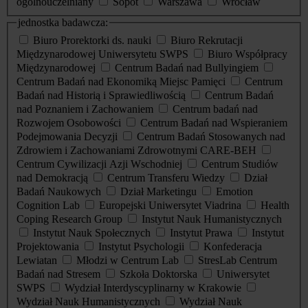
ogólnouczelniany
Sopot
Warszawa
Wrocław
jednostka badawcza:
Biuro Prorektorki ds. nauki
Biuro Rekrutacji
Międzynarodowej Uniwersytetu SWPS
Biuro Współpracy
Międzynarodowej
Centrum Badań nad Bullyingiem
Centrum Badań nad Ekonomiką Miejsc Pamięci
Centrum
Badań nad Historią i Sprawiedliwością
Centrum Badań
nad Poznaniem i Zachowaniem
Centrum badań nad
Rozwojem Osobowości
Centrum Badań nad Wspieraniem
Podejmowania Decyzji
Centrum Badań Stosowanych nad
Zdrowiem i Zachowaniami Zdrowotnymi CARE-BEH
Centrum Cywilizacji Azji Wschodniej
Centrum Studiów
nad Demokracją
Centrum Transferu Wiedzy
Dział
Badań Naukowych
Dział Marketingu
Emotion
Cognition Lab
Europejski Uniwersytet Viadrina
Health
Coping Research Group
Instytut Nauk Humanistycznych
Instytut Nauk Społecznych
Instytut Prawa
Instytut
Projektowania
Instytut Psychologii
Konfederacja
Lewiatan
Młodzi w Centrum Lab
StresLab Centrum
Badań nad Stresem
Szkoła Doktorska
Uniwersytet
SWPS
Wydział Interdyscyplinarny w Krakowie
Wydział Nauk Humanistycznych
Wydział Nauk