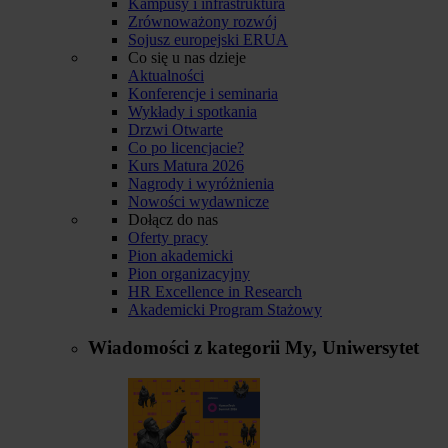
Kampusy i infrastruktura
Zrównoważony rozwój
Sojusz europejski ERUA
Co się u nas dzieje
Aktualności
Konferencje i seminaria
Wykłady i spotkania
Drzwi Otwarte
Co po licencjacie?
Kurs Matura 2026
Nagrody i wyróżnienia
Nowości wydawnicze
Dołącz do nas
Oferty pracy
Pion akademicki
Pion organizacyjny
HR Excellence in Research
Akademicki Program Stażowy
Wiadomości z kategorii
My, Uniwersytet