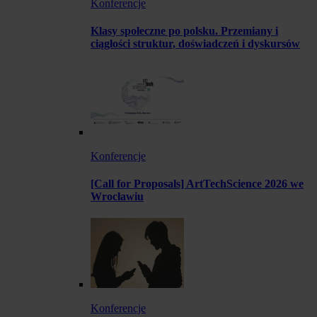
Konferencje
Klasy społeczne po polsku. Przemiany i
ciągłości struktur, doświadczeń i dyskursów
Konferencje
[Call for Proposals] ArtTechScience 2026 we
Wrocławiu
Konferencje