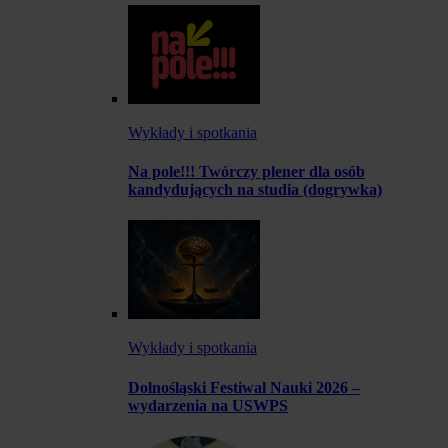
Wykłady i spotkania
Na pole!!! Twórczy plener dla osób
kandydujących na studia (dogrywka)
Wykłady i spotkania
Dolnośląski Festiwal Nauki 2026 –
wydarzenia na USWPS