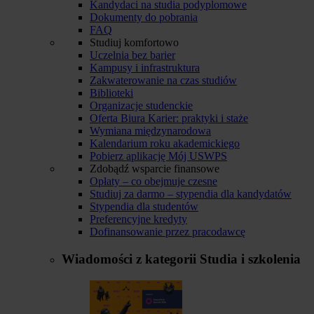
Kandydaci na studia podyplomowe
Dokumenty do pobrania
FAQ
Studiuj komfortowo
Uczelnia bez barier
Kampusy i infrastruktura
Zakwaterowanie na czas studiów
Biblioteki
Organizacje studenckie
Oferta Biura Karier: praktyki i staże
Wymiana międzynarodowa
Kalendarium roku akademickiego
Pobierz aplikację Mój USWPS
Zdobądź wsparcie finansowe
Opłaty – co obejmuje czesne
Studiuj za darmo – stypendia dla kandydatów
Stypendia dla studentów
Preferencyjne kredyty
Dofinansowanie przez pracodawcę
Wiadomości z kategorii
Studia i szkolenia