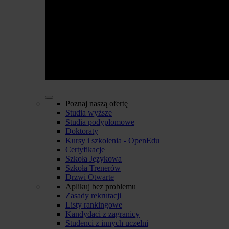
Poznaj naszą ofertę
Studia wyższe
Studia podyplomowe
Doktoraty
Kursy i szkolenia - OpenEdu
Certyfikacje
Szkoła Językowa
Szkoła Trenerów
Drzwi Otwarte
Aplikuj bez problemu
Zasady rekrutacji
Listy rankingowe
Kandydaci z zagranicy
Studenci z innych uczelni