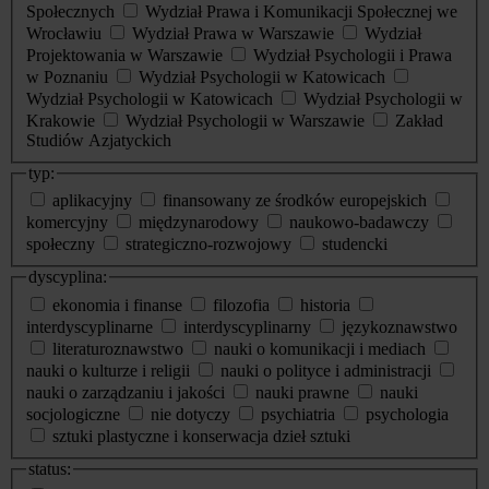
Społecznych
Wydział Prawa i Komunikacji Społecznej we
Wrocławiu
Wydział Prawa w Warszawie
Wydział
Projektowania w Warszawie
Wydział Psychologii i Prawa
w Poznaniu
Wydział Psychologii w Katowicach
Wydział Psychologii w Katowicach
Wydział Psychologii w
Krakowie
Wydział Psychologii w Warszawie
Zakład
Studiów Azjatyckich
typ:
aplikacyjny
finansowany ze środków europejskich
komercyjny
międzynarodowy
naukowo-badawczy
społeczny
strategiczno-rozwojowy
studencki
dyscyplina:
ekonomia i finanse
filozofia
historia
interdyscyplinarne
interdyscyplinarny
językoznawstwo
literaturoznawstwo
nauki o komunikacji i mediach
nauki o kulturze i religii
nauki o polityce i administracji
nauki o zarządzaniu i jakości
nauki prawne
nauki
socjologiczne
nie dotyczy
psychiatria
psychologia
sztuki plastyczne i konserwacja dzieł sztuki
status: