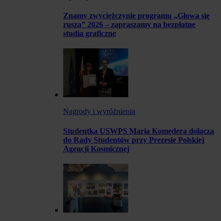
Znamy zwyciężczynie programu „Głowa się
rusza” 2026 – zapraszamy na bezpłatne
studia graficzne
Nagrody i wyróżnienia
Studentka USWPS Maria Komędera dołącza
do Rady Studentów przy Prezesie Polskiej
Agencji Kosmicznej