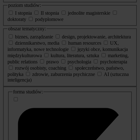
poziom studiów:
I stopnia
II stopnia
jednolite magisterskie
doktoraty
podyplomowe
obszar tematyczny:
biznes, zarządzanie
design, projektowanie, architektura
dziennikarstwo, media
human resources
UX,
informatyka, nowe technologie
języki obce, komunikacja
międzykulturowa
kultura, literatura, sztuka
marketing,
public relations
prawo
psychologia
psychoterapia
rozwój osobisty, coaching
społeczeństwo, państwo,
polityka
zdrowie, zaburzenia psychiczne
AI (sztuczna
inteligencja)
dodatkowe
forma studiów:
informacje
o
studiach