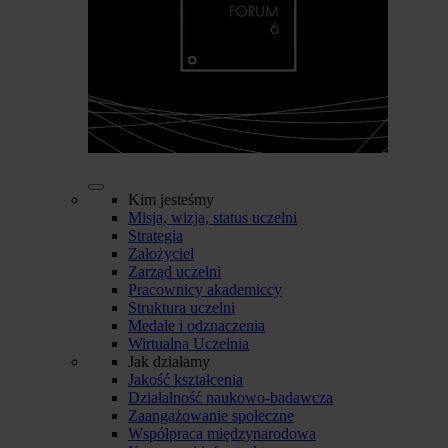
Kim jesteśmy
Misja, wizja, status uczelni
Strategia
Założyciel
Zarząd uczelni
Pracownicy akademiccy
Struktura uczelni
Medale i odznaczenia
Wirtualna Uczelnia
Jak działamy
Jakość kształcenia
Działalność naukowo-badawcza
Zaangażowanie społeczne
Współpraca międzynarodowa