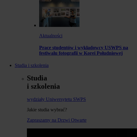
Aktualności
Prace studentów i wykładowcy USWPS na
festiwalu fotografii w Korei Południowej
Studia i szkolenia
Studia
i szkolenia
wydziały Uniwersytetu SWPS
Jakie studia wybrać?
Zapraszamy na Drzwi Otwarte