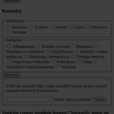
Wyszukaj
Kontakty
lokalizacja:
Katowice
Kraków
Poznań
Sopot
Warszawa
Wrocław
kategoria:
Administracja
Badania i rozwój
Biblioteka
Współpraca z biznesem
Dział Prawny
Instytuty i centra
badawcze
Marketing i komunikacja
Obsługa studenta
Organizacje studenckie
Rekrutacja
Usługi
Współpraca międzynarodowa
Wydziały
Wyszukaj
Jeżeli nie znalazłeś tego czego szukałeś zawsze możesz wpisać
szukane słowo lub frazę poniżej
Wpisz nazwę jednostki
Szukaj
Szukasz czegoś zupełnie innego? Sprawdź, może się