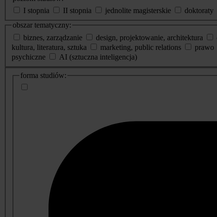
I stopnia
II stopnia
jednolite magisterskie
doktoraty
obszar tematyczny:
biznes, zarządzanie
design, projektowanie, architektura
kultura, literatura, sztuka
marketing, public relations
prawo
psychiczne
AI (sztuczna inteligencja)
dodatkowe
forma studiów:
informacje
o
studiach