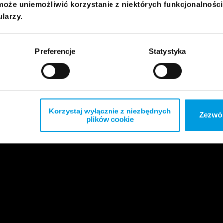
może uniemożliwić korzystanie z niektórych funkcjonalnośc
ularzy.
Preferencje
Statystyka
Korzystaj wyłącznie z niezbędnych
Zezwól
plików cookie