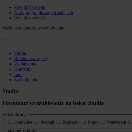
Przejdź do menu
Nawiguj po głównych sekcjach
Przejdź do treści
Wybierz kategorię wyszukiwania
Studia
Badania i projekty
Wydarzenia
Kontakty
Inne
Szybkie linki
Studia
Formularz wyszukiwania na belce: Studia
lokalizacja:
Katowice
Poznań
Rzeszów
Sopot
Warszawa
poziom studiów: