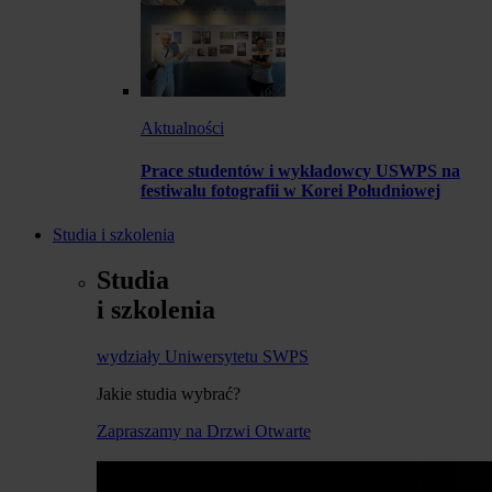
Aktualności
Prace studentów i wykładowcy USWPS na
festiwalu fotografii w Korei Południowej
Studia i szkolenia
Studia
i szkolenia
wydziały Uniwersytetu SWPS
Jakie studia wybrać?
Zapraszamy na Drzwi Otwarte