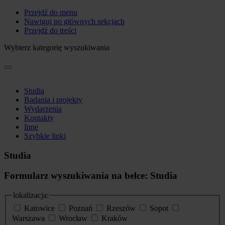
Przejdź do menu
Nawiguj po głównych sekcjach
Przejdź do treści
Wybierz kategorię wyszukiwania
Studia
Badania i projekty
Wydarzenia
Kontakty
Inne
Szybkie linki
Studia
Formularz wyszukiwania na belce: Studia
lokalizacja:
Katowice
Poznań
Rzeszów
Sopot
Warszawa
Wrocław
Kraków