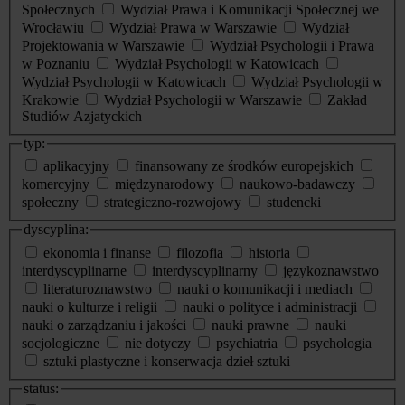
Społecznych
Wydział Prawa i Komunikacji Społecznej we
Wrocławiu
Wydział Prawa w Warszawie
Wydział
Projektowania w Warszawie
Wydział Psychologii i Prawa
w Poznaniu
Wydział Psychologii w Katowicach
Wydział Psychologii w Katowicach
Wydział Psychologii w
Krakowie
Wydział Psychologii w Warszawie
Zakład
Studiów Azjatyckich
typ:
aplikacyjny
finansowany ze środków europejskich
komercyjny
międzynarodowy
naukowo-badawczy
społeczny
strategiczno-rozwojowy
studencki
dyscyplina:
ekonomia i finanse
filozofia
historia
interdyscyplinarne
interdyscyplinarny
językoznawstwo
literaturoznawstwo
nauki o komunikacji i mediach
nauki o kulturze i religii
nauki o polityce i administracji
nauki o zarządzaniu i jakości
nauki prawne
nauki
socjologiczne
nie dotyczy
psychiatria
psychologia
sztuki plastyczne i konserwacja dzieł sztuki
status: