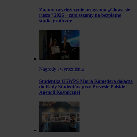
Znamy zwyciężczynie programu „Głowa się
rusza” 2026 – zapraszamy na bezpłatne
studia graficzne
Nagrody i wyróżnienia
Studentka USWPS Maria Komędera dołącza
do Rady Studentów przy Prezesie Polskiej
Agencji Kosmicznej