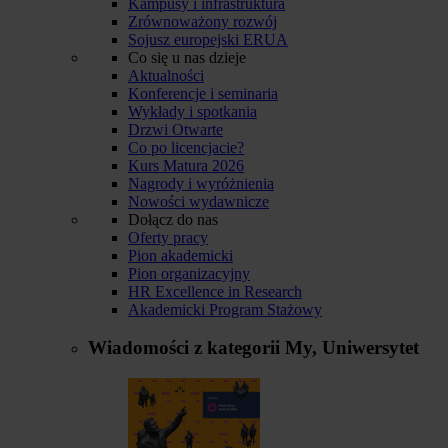
Kampusy i infrastruktura
Zrównoważony rozwój
Sojusz europejski ERUA
Co się u nas dzieje
Aktualności
Konferencje i seminaria
Wykłady i spotkania
Drzwi Otwarte
Co po licencjacie?
Kurs Matura 2026
Nagrody i wyróżnienia
Nowości wydawnicze
Dołącz do nas
Oferty pracy
Pion akademicki
Pion organizacyjny
HR Excellence in Research
Akademicki Program Stażowy
Wiadomości z kategorii
My, Uniwersytet