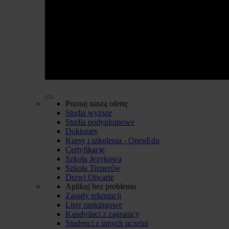
Poznaj naszą ofertę
Studia wyższe
Studia podyplomowe
Doktoraty
Kursy i szkolenia - OpenEdu
Certyfikacje
Szkoła Językowa
Szkoła Trenerów
Drzwi Otwarte
Aplikuj bez problemu
Zasady rekrutacji
Listy rankingowe
Kandydaci z zagranicy
Studenci z innych uczelni