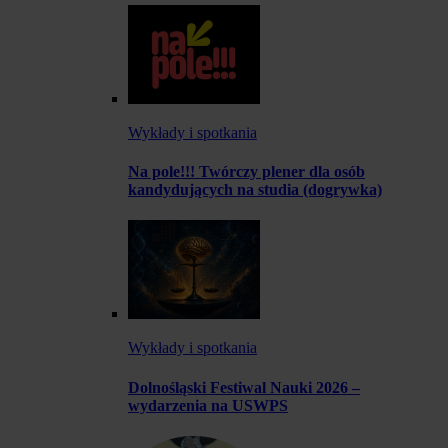
Wykłady i spotkania
Na pole!!! Twórczy plener dla osób
kandydujących na studia (dogrywka)
Wykłady i spotkania
Dolnośląski Festiwal Nauki 2026 –
wydarzenia na USWPS