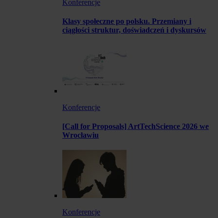
Konferencje
Klasy społeczne po polsku. Przemiany i
ciągłości struktur, doświadczeń i dyskursów
Konferencje
[Call for Proposals] ArtTechScience 2026 we
Wrocławiu
Konferencje