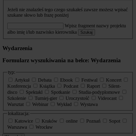
Jeżeli nie znalazłeś tego czego szukałeś zawsze możesz wpisać
szukane słowo lub frazę poniżej
Wpisz fragment nazwy projektu
albo imię i/lub nazwisko kierownika
Szukaj
Wydarzenia
Formularz wyszukiwania na belce: Wydarzenia
typ:
Artykuł
Debata
Ebook
Festiwal
Koncert
Konferencja
Książka
Podcast
Raport
Silent-
disco
Spektakl
Spotkanie
Studia-podyplomowe
Szkolenie
Turniej-gier
Uroczystość
Videocast
Warsztat
Webinar
Wykład
Wystawa
lokalizacja:
Katowice
Kraków
online
Poznań
Sopot
Warszawa
Wrocław