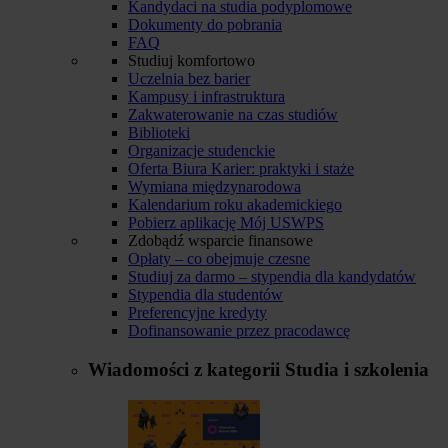
Kandydaci na studia podyplomowe
Dokumenty do pobrania
FAQ
Studiuj komfortowo
Uczelnia bez barier
Kampusy i infrastruktura
Zakwaterowanie na czas studiów
Biblioteki
Organizacje studenckie
Oferta Biura Karier: praktyki i staże
Wymiana międzynarodowa
Kalendarium roku akademickiego
Pobierz aplikację Mój USWPS
Zdobądź wsparcie finansowe
Opłaty – co obejmuje czesne
Studiuj za darmo – stypendia dla kandydatów
Stypendia dla studentów
Preferencyjne kredyty
Dofinansowanie przez pracodawcę
Wiadomości z kategorii
Studia i szkolenia