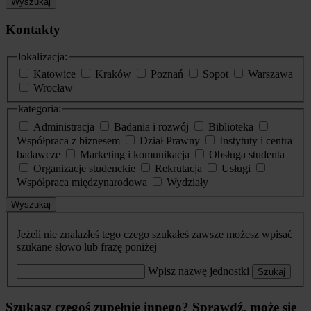
Wyszukaj
Kontakty
lokalizacja:
Katowice
Kraków
Poznań
Sopot
Warszawa
Wrocław
kategoria:
Administracja
Badania i rozwój
Biblioteka
Współpraca z biznesem
Dział Prawny
Instytuty i centra
badawcze
Marketing i komunikacja
Obsługa studenta
Organizacje studenckie
Rekrutacja
Usługi
Współpraca międzynarodowa
Wydziały
Wyszukaj
Jeżeli nie znalazłeś tego czego szukałeś zawsze możesz wpisać
szukane słowo lub frazę poniżej
Wpisz nazwę jednostki
Szukaj
Szukasz czegoś zupełnie innego? Sprawdź, może się