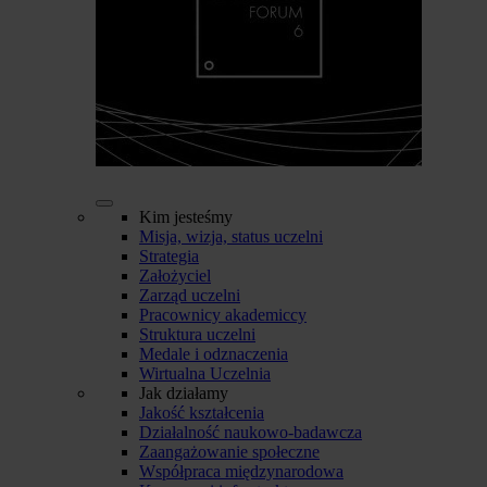
Kim jesteśmy
Misja, wizja, status uczelni
Strategia
Założyciel
Zarząd uczelni
Pracownicy akademiccy
Struktura uczelni
Medale i odznaczenia
Wirtualna Uczelnia
Jak działamy
Jakość kształcenia
Działalność naukowo-badawcza
Zaangażowanie społeczne
Współpraca międzynarodowa