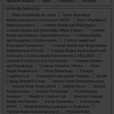
ogólnouczelniany
Sopot
Warszawa
Wrocław
jednostka badawcza:
Biuro Prorektorki ds. nauki
Biuro Rekrutacji
Międzynarodowej Uniwersytetu SWPS
Biuro Współpracy
Międzynarodowej
Centrum Badań nad Bullyingiem
Centrum Badań nad Ekonomiką Miejsc Pamięci
Centrum
Badań nad Historią i Sprawiedliwością
Centrum Badań
nad Poznaniem i Zachowaniem
Centrum badań nad
Rozwojem Osobowości
Centrum Badań nad Wspieraniem
Podejmowania Decyzji
Centrum Badań Stosowanych nad
Zdrowiem i Zachowaniami Zdrowotnymi CARE-BEH
Centrum Cywilizacji Azji Wschodniej
Centrum Studiów
nad Demokracją
Centrum Transferu Wiedzy
Dział
Badań Naukowych
Dział Marketingu
Emotion
Cognition Lab
Europejski Uniwersytet Viadrina
Health
Coping Research Group
Instytut Nauk Humanistycznych
Instytut Nauk Społecznych
Instytut Prawa
Instytut
Projektowania
Instytut Psychologii
Konfederacja
Lewiatan
Młodzi w Centrum Lab
StresLab Centrum
Badań nad Stresem
Szkoła Doktorska
Uniwersytet
SWPS
Wydział Interdyscyplinarny w Krakowie
Wydział Nauk Humanistycznych
Wydział Nauk