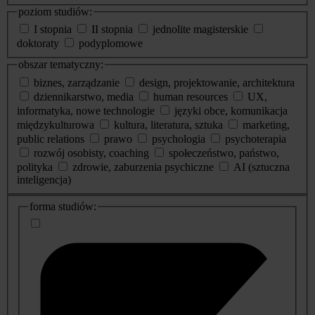
poziom studiów:
I stopnia
II stopnia
jednolite magisterskie
doktoraty
podyplomowe
obszar tematyczny:
biznes, zarządzanie
design, projektowanie, architektura
dziennikarstwo, media
human resources
UX,
informatyka, nowe technologie
języki obce, komunikacja
międzykulturowa
kultura, literatura, sztuka
marketing,
public relations
prawo
psychologia
psychoterapia
rozwój osobisty, coaching
społeczeństwo, państwo,
polityka
zdrowie, zaburzenia psychiczne
AI (sztuczna
inteligencja)
dodatkowe
forma studiów:
informacje
o
studiach