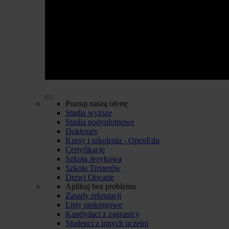
Poznaj naszą ofertę
Studia wyższe
Studia podyplomowe
Doktoraty
Kursy i szkolenia - OpenEdu
Certyfikacje
Szkoła Językowa
Szkoła Trenerów
Drzwi Otwarte
Aplikuj bez problemu
Zasady rekrutacji
Listy rankingowe
Kandydaci z zagranicy
Studenci z innych uczelni