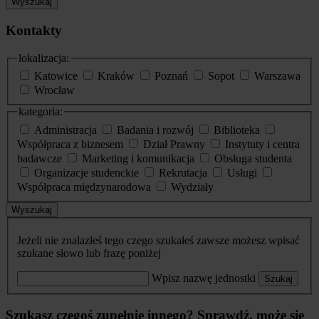
Wyszukaj
Kontakty
lokalizacja:
Katowice
Kraków
Poznań
Sopot
Warszawa
Wrocław
kategoria:
Administracja
Badania i rozwój
Biblioteka
Współpraca z biznesem
Dział Prawny
Instytuty i centra
badawcze
Marketing i komunikacja
Obsługa studenta
Organizacje studenckie
Rekrutacja
Usługi
Współpraca międzynarodowa
Wydziały
Wyszukaj
Jeżeli nie znalazłeś tego czego szukałeś zawsze możesz wpisać
szukane słowo lub frazę poniżej
Wpisz nazwę jednostki
Szukaj
Szukasz czegoś zupełnie innego? Sprawdź, może się