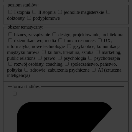
poziom studiów:
I stopnia
II stopnia
jednolite magisterskie
doktoraty
podyplomowe
obszar tematyczny:
biznes, zarządzanie
design, projektowanie, architektura
dziennikarstwo, media
human resources
UX,
informatyka, nowe technologie
języki obce, komunikacja
międzykulturowa
kultura, literatura, sztuka
marketing,
public relations
prawo
psychologia
psychoterapia
rozwój osobisty, coaching
społeczeństwo, państwo,
polityka
zdrowie, zaburzenia psychiczne
AI (sztuczna
inteligencja)
dodatkowe
forma studiów:
informacje
o
studiach