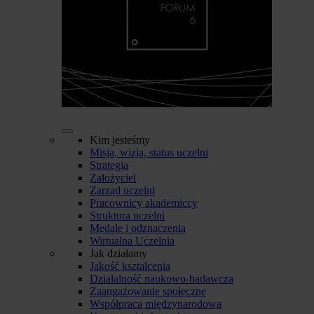
Kim jesteśmy
Misja, wizja, status uczelni
Strategia
Założyciel
Zarząd uczelni
Pracownicy akademiccy
Struktura uczelni
Medale i odznaczenia
Wirtualna Uczelnia
Jak działamy
Jakość kształcenia
Działalność naukowo-badawcza
Zaangażowanie społeczne
Współpraca międzynarodowa