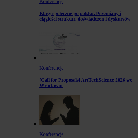
Konferencje
Klasy społeczne po polsku. Przemiany i
ciągłości struktur, doświadczeń i dyskursów
Konferencje
[Call for Proposals] ArtTechScience 2026 we
Wrocławiu
Konferencje