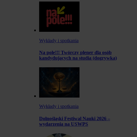
Wykłady i spotkania
Na pole!!! Twórczy plener dla osób
kandydujących na studia (dogrywka)
Wykłady i spotkania
Dolnośląski Festiwal Nauki 2026 –
wydarzenia na USWPS