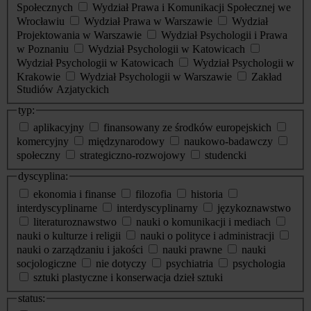
Społecznych
Wydział Prawa i Komunikacji Społecznej we
Wrocławiu
Wydział Prawa w Warszawie
Wydział
Projektowania w Warszawie
Wydział Psychologii i Prawa
w Poznaniu
Wydział Psychologii w Katowicach
Wydział Psychologii w Katowicach
Wydział Psychologii w
Krakowie
Wydział Psychologii w Warszawie
Zakład
Studiów Azjatyckich
typ:
aplikacyjny
finansowany ze środków europejskich
komercyjny
międzynarodowy
naukowo-badawczy
społeczny
strategiczno-rozwojowy
studencki
dyscyplina:
ekonomia i finanse
filozofia
historia
interdyscyplinarne
interdyscyplinarny
językoznawstwo
literaturoznawstwo
nauki o komunikacji i mediach
nauki o kulturze i religii
nauki o polityce i administracji
nauki o zarządzaniu i jakości
nauki prawne
nauki
socjologiczne
nie dotyczy
psychiatria
psychologia
sztuki plastyczne i konserwacja dzieł sztuki
status: