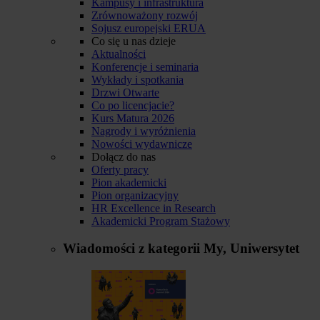
Kampusy i infrastruktura
Zrównoważony rozwój
Sojusz europejski ERUA
Co się u nas dzieje
Aktualności
Konferencje i seminaria
Wykłady i spotkania
Drzwi Otwarte
Co po licencjacie?
Kurs Matura 2026
Nagrody i wyróżnienia
Nowości wydawnicze
Dołącz do nas
Oferty pracy
Pion akademicki
Pion organizacyjny
HR Excellence in Research
Akademicki Program Stażowy
Wiadomości z kategorii
My, Uniwersytet