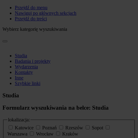
Przejdź do menu
Nawiguj po głównych sekcjach
Przejdź do treści
Wybierz kategorię wyszukiwania
Studia
Badania i projekty
Wydarzenia
Kontakty
Inne
Szybkie linki
Studia
Formularz wyszukiwania na belce: Studia
lokalizacja:
Katowice
Poznań
Rzeszów
Sopot
Warszawa
Wrocław
Kraków