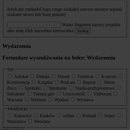
Jeżeli nie znalazłeś tego czego szukałeś zawsze możesz wpisać
szukane słowo lub frazę poniżej
Wpisz fragment nazwy projektu
albo imię i/lub nazwisko kierownika
Szukaj
Wydarzenia
Formularz wyszukiwania na belce: Wydarzenia
typ:
Artykuł
Debata
Ebook
Festiwal
Koncert
Konferencja
Książka
Podcast
Raport
Silent-
disco
Spektakl
Spotkanie
Studia-podyplomowe
Szkolenie
Turniej-gier
Uroczystość
Videocast
Warsztat
Webinar
Wykład
Wystawa
lokalizacja:
Katowice
Kraków
online
Poznań
Sopot
Warszawa
Wrocław