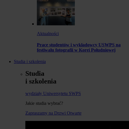
Aktualności
Prace studentów i wykładowcy USWPS na
festiwalu fotografii w Korei Południowej
Studia i szkolenia
Studia
i szkolenia
wydziały Uniwersytetu SWPS
Jakie studia wybrać?
Zapraszamy na Drzwi Otwarte