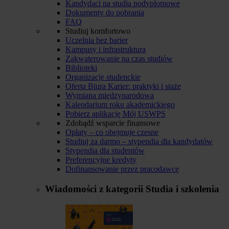
Kandydaci na studia podyplomowe
Dokumenty do pobrania
FAQ
Studiuj komfortowo
Uczelnia bez barier
Kampusy i infrastruktura
Zakwaterowanie na czas studiów
Biblioteki
Organizacje studenckie
Oferta Biura Karier: praktyki i staże
Wymiana międzynarodowa
Kalendarium roku akademickiego
Pobierz aplikację Mój USWPS
Zdobądź wsparcie finansowe
Opłaty – co obejmuje czesne
Studiuj za darmo – stypendia dla kandydatów
Stypendia dla studentów
Preferencyjne kredyty
Dofinansowanie przez pracodawcę
Wiadomości z kategorii
Studia i szkolenia