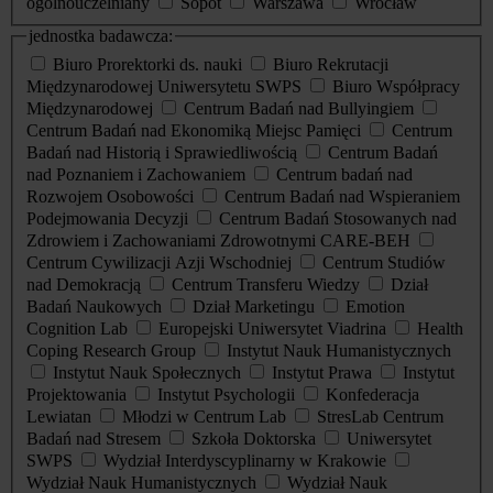
ogólnouczelniany
Sopot
Warszawa
Wrocław
jednostka badawcza:
Biuro Prorektorki ds. nauki
Biuro Rekrutacji
Międzynarodowej Uniwersytetu SWPS
Biuro Współpracy
Międzynarodowej
Centrum Badań nad Bullyingiem
Centrum Badań nad Ekonomiką Miejsc Pamięci
Centrum
Badań nad Historią i Sprawiedliwością
Centrum Badań
nad Poznaniem i Zachowaniem
Centrum badań nad
Rozwojem Osobowości
Centrum Badań nad Wspieraniem
Podejmowania Decyzji
Centrum Badań Stosowanych nad
Zdrowiem i Zachowaniami Zdrowotnymi CARE-BEH
Centrum Cywilizacji Azji Wschodniej
Centrum Studiów
nad Demokracją
Centrum Transferu Wiedzy
Dział
Badań Naukowych
Dział Marketingu
Emotion
Cognition Lab
Europejski Uniwersytet Viadrina
Health
Coping Research Group
Instytut Nauk Humanistycznych
Instytut Nauk Społecznych
Instytut Prawa
Instytut
Projektowania
Instytut Psychologii
Konfederacja
Lewiatan
Młodzi w Centrum Lab
StresLab Centrum
Badań nad Stresem
Szkoła Doktorska
Uniwersytet
SWPS
Wydział Interdyscyplinarny w Krakowie
Wydział Nauk Humanistycznych
Wydział Nauk