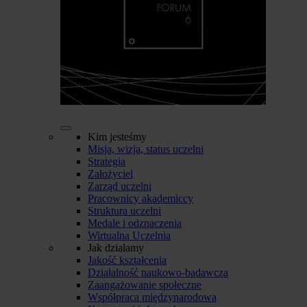
Kim jesteśmy
Misja, wizja, status uczelni
Strategia
Założyciel
Zarząd uczelni
Pracownicy akademiccy
Struktura uczelni
Medale i odznaczenia
Wirtualna Uczelnia
Jak działamy
Jakość kształcenia
Działalność naukowo-badawcza
Zaangażowanie społeczne
Współpraca międzynarodowa