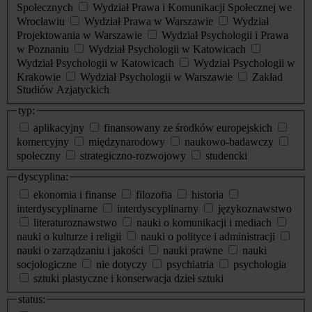
Społecznych
Wydział Prawa i Komunikacji Społecznej we
Wrocławiu
Wydział Prawa w Warszawie
Wydział
Projektowania w Warszawie
Wydział Psychologii i Prawa
w Poznaniu
Wydział Psychologii w Katowicach
Wydział Psychologii w Katowicach
Wydział Psychologii w
Krakowie
Wydział Psychologii w Warszawie
Zakład
Studiów Azjatyckich
typ:
aplikacyjny
finansowany ze środków europejskich
komercyjny
międzynarodowy
naukowo-badawczy
społeczny
strategiczno-rozwojowy
studencki
dyscyplina:
ekonomia i finanse
filozofia
historia
interdyscyplinarne
interdyscyplinarny
językoznawstwo
literaturoznawstwo
nauki o komunikacji i mediach
nauki o kulturze i religii
nauki o polityce i administracji
nauki o zarządzaniu i jakości
nauki prawne
nauki
socjologiczne
nie dotyczy
psychiatria
psychologia
sztuki plastyczne i konserwacja dzieł sztuki
status: