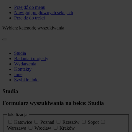
Przejdź do menu
Nawiguj po głównych sekcjach
Przejdź do treści
Wybierz kategorię wyszukiwania
Studia
Badania i projekty
Wydarzenia
Kontakty
Inne
Szybkie linki
Studia
Formularz wyszukiwania na belce: Studia
lokalizacja:
Katowice
Poznań
Rzeszów
Sopot
Warszawa
Wrocław
Kraków