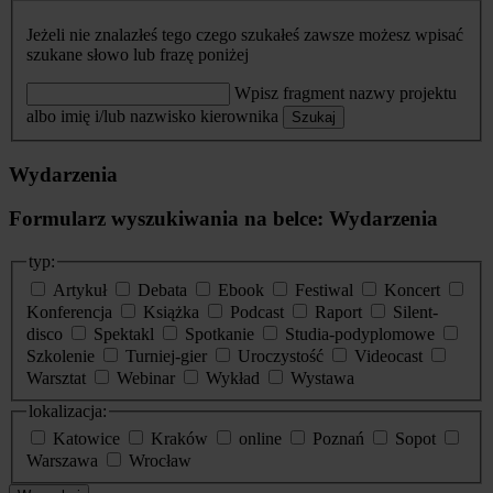
Jeżeli nie znalazłeś tego czego szukałeś zawsze możesz wpisać
szukane słowo lub frazę poniżej
Wpisz fragment nazwy projektu
albo imię i/lub nazwisko kierownika
Szukaj
Wydarzenia
Formularz wyszukiwania na belce: Wydarzenia
typ:
Artykuł
Debata
Ebook
Festiwal
Koncert
Konferencja
Książka
Podcast
Raport
Silent-
disco
Spektakl
Spotkanie
Studia-podyplomowe
Szkolenie
Turniej-gier
Uroczystość
Videocast
Warsztat
Webinar
Wykład
Wystawa
lokalizacja:
Katowice
Kraków
online
Poznań
Sopot
Warszawa
Wrocław