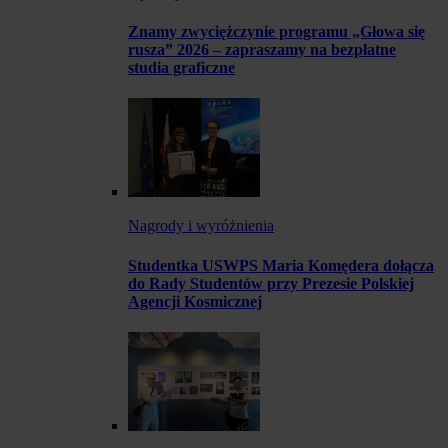
Znamy zwyciężczynie programu „Głowa się
rusza” 2026 – zapraszamy na bezpłatne
studia graficzne
Nagrody i wyróżnienia
Studentka USWPS Maria Komędera dołącza
do Rady Studentów przy Prezesie Polskiej
Agencji Kosmicznej