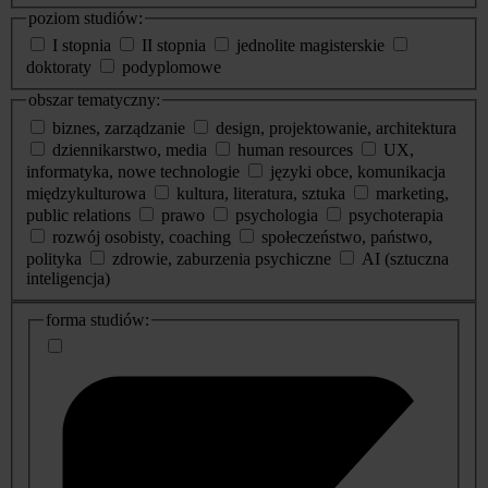
poziom studiów:
I stopnia
II stopnia
jednolite magisterskie
doktoraty
podyplomowe
obszar tematyczny:
biznes, zarządzanie
design, projektowanie, architektura
dziennikarstwo, media
human resources
UX,
informatyka, nowe technologie
języki obce, komunikacja
międzykulturowa
kultura, literatura, sztuka
marketing,
public relations
prawo
psychologia
psychoterapia
rozwój osobisty, coaching
społeczeństwo, państwo,
polityka
zdrowie, zaburzenia psychiczne
AI (sztuczna
inteligencja)
dodatkowe
forma studiów:
informacje
o
studiach