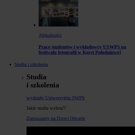
Aktualności
Prace studentów i wykładowcy USWPS na
festiwalu fotografii w Korei Południowej
Studia i szkolenia
Studia
i szkolenia
wydziały Uniwersytetu SWPS
Jakie studia wybrać?
Zapraszamy na Drzwi Otwarte