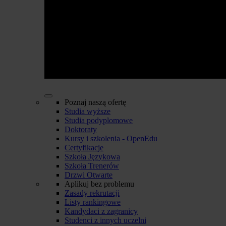
Poznaj naszą ofertę
Studia wyższe
Studia podyplomowe
Doktoraty
Kursy i szkolenia - OpenEdu
Certyfikacje
Szkoła Językowa
Szkoła Trenerów
Drzwi Otwarte
Aplikuj bez problemu
Zasady rekrutacji
Listy rankingowe
Kandydaci z zagranicy
Studenci z innych uczelni