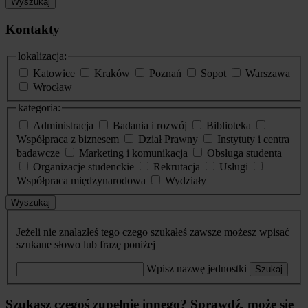
Wyszukaj
Kontakty
lokalizacja:
Katowice
Kraków
Poznań
Sopot
Warszawa
Wrocław
kategoria:
Administracja
Badania i rozwój
Biblioteka
Współpraca z biznesem
Dział Prawny
Instytuty i centra
badawcze
Marketing i komunikacja
Obsługa studenta
Organizacje studenckie
Rekrutacja
Usługi
Współpraca międzynarodowa
Wydziały
Wyszukaj
Jeżeli nie znalazłeś tego czego szukałeś zawsze możesz wpisać
szukane słowo lub frazę poniżej
Wpisz nazwę jednostki
Szukaj
Szukasz czegoś zupełnie innego? Sprawdź, może się