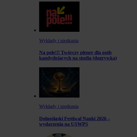
Wykłady i spotkania
Na pole!!! Twórczy plener dla osób
kandydujących na studia (dogrywka)
Wykłady i spotkania
Dolnośląski Festiwal Nauki 2026 –
wydarzenia na USWPS