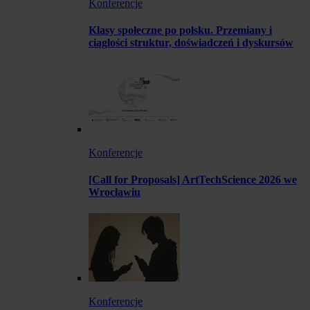
Konferencje
Klasy społeczne po polsku. Przemiany i
ciągłości struktur, doświadczeń i dyskursów
Konferencje
[Call for Proposals] ArtTechScience 2026 we
Wrocławiu
Konferencje