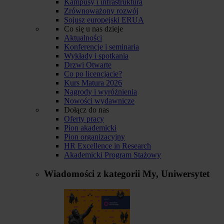
Kampusy i infrastruktura
Zrównoważony rozwój
Sojusz europejski ERUA
Co się u nas dzieje
Aktualności
Konferencje i seminaria
Wykłady i spotkania
Drzwi Otwarte
Co po licencjacie?
Kurs Matura 2026
Nagrody i wyróżnienia
Nowości wydawnicze
Dołącz do nas
Oferty pracy
Pion akademicki
Pion organizacyjny
HR Excellence in Research
Akademicki Program Stażowy
Wiadomości z kategorii
My, Uniwersytet