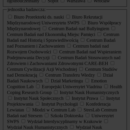
ogólnouczelniany
Sopot
Warszawa
Wrocław
jednostka badawcza:
Biuro Prorektorki ds. nauki
Biuro Rekrutacji
Międzynarodowej Uniwersytetu SWPS
Biuro Współpracy
Międzynarodowej
Centrum Badań nad Bullyingiem
Centrum Badań nad Ekonomiką Miejsc Pamięci
Centrum
Badań nad Historią i Sprawiedliwością
Centrum Badań
nad Poznaniem i Zachowaniem
Centrum badań nad
Rozwojem Osobowości
Centrum Badań nad Wspieraniem
Podejmowania Decyzji
Centrum Badań Stosowanych nad
Zdrowiem i Zachowaniami Zdrowotnymi CARE-BEH
Centrum Cywilizacji Azji Wschodniej
Centrum Studiów
nad Demokracją
Centrum Transferu Wiedzy
Dział
Badań Naukowych
Dział Marketingu
Emotion
Cognition Lab
Europejski Uniwersytet Viadrina
Health
Coping Research Group
Instytut Nauk Humanistycznych
Instytut Nauk Społecznych
Instytut Prawa
Instytut
Projektowania
Instytut Psychologii
Konfederacja
Lewiatan
Młodzi w Centrum Lab
StresLab Centrum
Badań nad Stresem
Szkoła Doktorska
Uniwersytet
SWPS
Wydział Interdyscyplinarny w Krakowie
Wydział Nauk Humanistycznych
Wydział Nauk