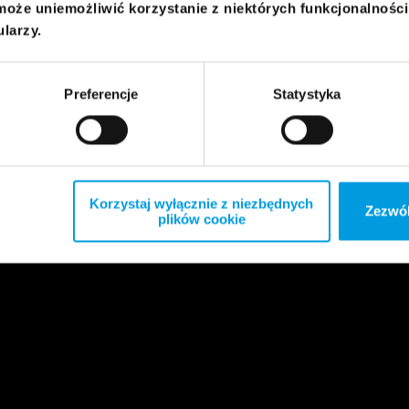
może uniemożliwić korzystanie z niektórych funkcjonalnośc
ularzy.
Preferencje
Statystyka
Korzystaj wyłącznie z niezbędnych
Zezwól
plików cookie