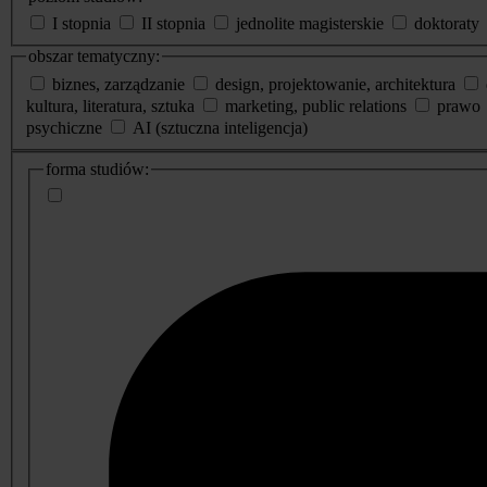
I stopnia
II stopnia
jednolite magisterskie
doktoraty
obszar tematyczny:
biznes, zarządzanie
design, projektowanie, architektura
kultura, literatura, sztuka
marketing, public relations
prawo
psychiczne
AI (sztuczna inteligencja)
dodatkowe
forma studiów:
informacje
o
studiach