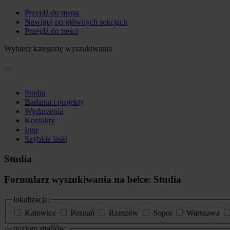
Przejdź do menu
Nawiguj po głównych sekcjach
Przejdź do treści
Wybierz kategorię wyszukiwania
Studia
Badania i projekty
Wydarzenia
Kontakty
Inne
Szybkie linki
Studia
Formularz wyszukiwania na belce: Studia
lokalizacja:
Katowice
Poznań
Rzeszów
Sopot
Warszawa
poziom studiów: