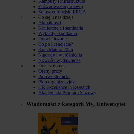
Kampusy i infrastruktura
Zrównoważony rozwój
Sojusz europejski ERUA
Co się u nas dzieje
Aktualności
Konferencje i seminaria
Wykłady i spotkania
Drzwi Otwarte
Co po licencjacie?
Kurs Matura 2026
Nagrody i wyróżnienia
Nowości wydawnicze
Dołącz do nas
Oferty pracy
Pion akademicki
Pion organizacyjny
HR Excellence in Research
Akademicki Program Stażowy
Wiadomości z kategorii
My, Uniwersytet