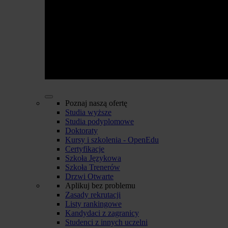
Poznaj naszą ofertę
Studia wyższe
Studia podyplomowe
Doktoraty
Kursy i szkolenia - OpenEdu
Certyfikacje
Szkoła Językowa
Szkoła Trenerów
Drzwi Otwarte
Aplikuj bez problemu
Zasady rekrutacji
Listy rankingowe
Kandydaci z zagranicy
Studenci z innych uczelni