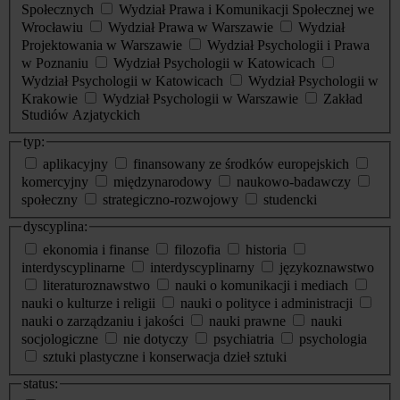
Społecznych
Wydział Prawa i Komunikacji Społecznej we
Wrocławiu
Wydział Prawa w Warszawie
Wydział
Projektowania w Warszawie
Wydział Psychologii i Prawa
w Poznaniu
Wydział Psychologii w Katowicach
Wydział Psychologii w Katowicach
Wydział Psychologii w
Krakowie
Wydział Psychologii w Warszawie
Zakład
Studiów Azjatyckich
typ:
aplikacyjny
finansowany ze środków europejskich
komercyjny
międzynarodowy
naukowo-badawczy
społeczny
strategiczno-rozwojowy
studencki
dyscyplina:
ekonomia i finanse
filozofia
historia
interdyscyplinarne
interdyscyplinarny
językoznawstwo
literaturoznawstwo
nauki o komunikacji i mediach
nauki o kulturze i religii
nauki o polityce i administracji
nauki o zarządzaniu i jakości
nauki prawne
nauki
socjologiczne
nie dotyczy
psychiatria
psychologia
sztuki plastyczne i konserwacja dzieł sztuki
status: