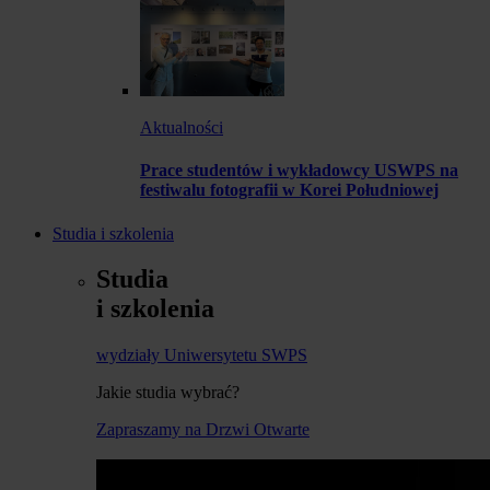
Aktualności
Prace studentów i wykładowcy USWPS na
festiwalu fotografii w Korei Południowej
Studia i szkolenia
Studia
i szkolenia
wydziały Uniwersytetu SWPS
Jakie studia wybrać?
Zapraszamy na Drzwi Otwarte