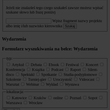
Jeżeli nie znalazłeś tego czego szukałeś zawsze możesz wpisać
szukane słowo lub frazę poniżej
Wpisz fragment nazwy projektu
albo imię i/lub nazwisko kierownika
Szukaj
Wydarzenia
Formularz wyszukiwania na belce: Wydarzenia
typ:
Artykuł
Debata
Ebook
Festiwal
Koncert
Konferencja
Książka
Podcast
Raport
Silent-
disco
Spektakl
Spotkanie
Studia-podyplomowe
Szkolenie
Turniej-gier
Uroczystość
Videocast
Warsztat
Webinar
Wykład
Wystawa
lokalizacja:
Katowice
Kraków
online
Poznań
Sopot
Warszawa
Wrocław