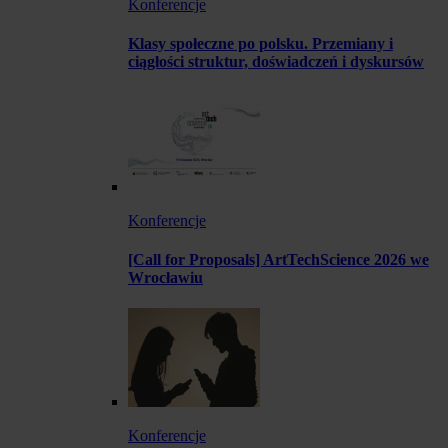
Konferencje
Klasy społeczne po polsku. Przemiany i
ciągłości struktur, doświadczeń i dyskursów
Konferencje
[Call for Proposals] ArtTechScience 2026 we
Wrocławiu
Konferencje