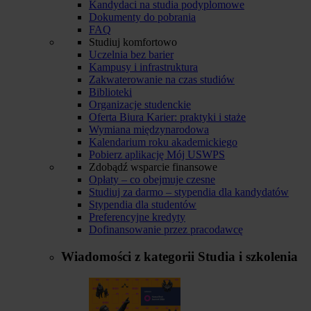
Kandydaci na studia podyplomowe
Dokumenty do pobrania
FAQ
Studiuj komfortowo
Uczelnia bez barier
Kampusy i infrastruktura
Zakwaterowanie na czas studiów
Biblioteki
Organizacje studenckie
Oferta Biura Karier: praktyki i staże
Wymiana międzynarodowa
Kalendarium roku akademickiego
Pobierz aplikację Mój USWPS
Zdobądź wsparcie finansowe
Opłaty – co obejmuje czesne
Studiuj za darmo – stypendia dla kandydatów
Stypendia dla studentów
Preferencyjne kredyty
Dofinansowanie przez pracodawcę
Wiadomości z kategorii
Studia i szkolenia