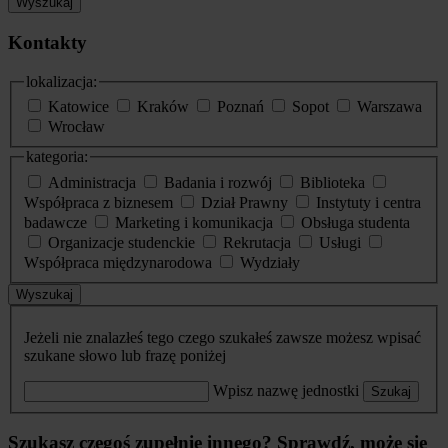
Wyszukaj
Kontakty
lokalizacja:
Katowice
Kraków
Poznań
Sopot
Warszawa
Wrocław
kategoria:
Administracja
Badania i rozwój
Biblioteka
Współpraca z biznesem
Dział Prawny
Instytuty i centra
badawcze
Marketing i komunikacja
Obsługa studenta
Organizacje studenckie
Rekrutacja
Usługi
Współpraca międzynarodowa
Wydziały
Wyszukaj
Jeżeli nie znalazłeś tego czego szukałeś zawsze możesz wpisać
szukane słowo lub frazę poniżej
Wpisz nazwę jednostki
Szukaj
Szukasz czegoś zupełnie innego? Sprawdź, może się