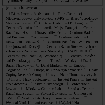
ogólnouczelniany
Sopot
Warszawa
Wrocław
jednostka badawcza:
Biuro Prorektorki ds. nauki
Biuro Rekrutacji
Międzynarodowej Uniwersytetu SWPS
Biuro Współpracy
Międzynarodowej
Centrum Badań nad Bullyingiem
Centrum Badań nad Ekonomiką Miejsc Pamięci
Centrum
Badań nad Historią i Sprawiedliwością
Centrum Badań
nad Poznaniem i Zachowaniem
Centrum badań nad
Rozwojem Osobowości
Centrum Badań nad Wspieraniem
Podejmowania Decyzji
Centrum Badań Stosowanych nad
Zdrowiem i Zachowaniami Zdrowotnymi CARE-BEH
Centrum Cywilizacji Azji Wschodniej
Centrum Studiów
nad Demokracją
Centrum Transferu Wiedzy
Dział
Badań Naukowych
Dział Marketingu
Emotion
Cognition Lab
Europejski Uniwersytet Viadrina
Health
Coping Research Group
Instytut Nauk Humanistycznych
Instytut Nauk Społecznych
Instytut Prawa
Instytut
Projektowania
Instytut Psychologii
Konfederacja
Lewiatan
Młodzi w Centrum Lab
StresLab Centrum
Badań nad Stresem
Szkoła Doktorska
Uniwersytet
SWPS
Wydział Interdyscyplinarny w Krakowie
Wydział Nauk Humanistycznych
Wydział Nauk