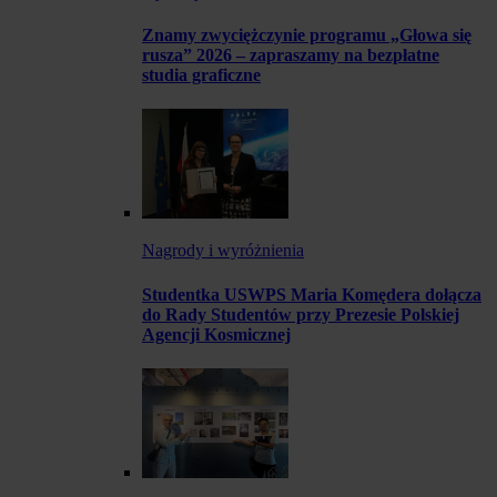
Znamy zwyciężczynie programu „Głowa się
rusza” 2026 – zapraszamy na bezpłatne
studia graficzne
Nagrody i wyróżnienia
Studentka USWPS Maria Komędera dołącza
do Rady Studentów przy Prezesie Polskiej
Agencji Kosmicznej