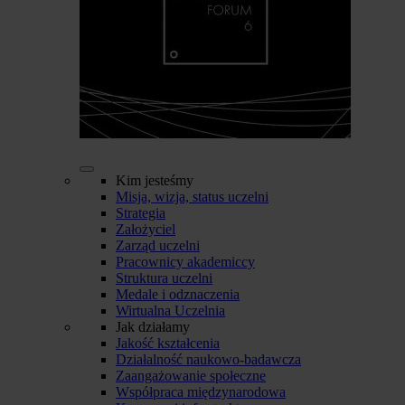
Kim jesteśmy
Misja, wizja, status uczelni
Strategia
Założyciel
Zarząd uczelni
Pracownicy akademiccy
Struktura uczelni
Medale i odznaczenia
Wirtualna Uczelnia
Jak działamy
Jakość kształcenia
Działalność naukowo-badawcza
Zaangażowanie społeczne
Współpraca międzynarodowa