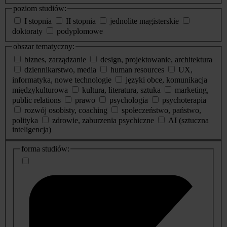
poziom studiów:
I stopnia
II stopnia
jednolite magisterskie
doktoraty
podyplomowe
obszar tematyczny:
biznes, zarządzanie
design, projektowanie, architektura
dziennikarstwo, media
human resources
UX,
informatyka, nowe technologie
języki obce, komunikacja
międzykulturowa
kultura, literatura, sztuka
marketing,
public relations
prawo
psychologia
psychoterapia
rozwój osobisty, coaching
społeczeństwo, państwo,
polityka
zdrowie, zaburzenia psychiczne
AI (sztuczna
inteligencja)
dodatkowe
forma studiów:
informacje
o
studiach