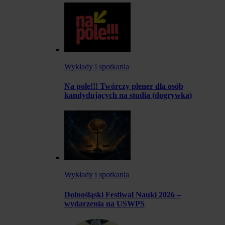
Wykłady i spotkania
Na pole!!! Twórczy plener dla osób
kandydujących na studia (dogrywka)
Wykłady i spotkania
Dolnośląski Festiwal Nauki 2026 –
wydarzenia na USWPS