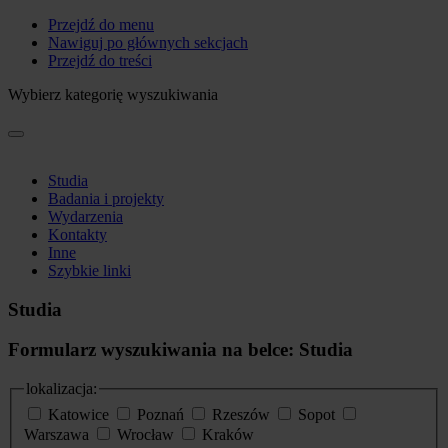
Przejdź do menu
Nawiguj po głównych sekcjach
Przejdź do treści
Wybierz kategorię wyszukiwania
Studia
Badania i projekty
Wydarzenia
Kontakty
Inne
Szybkie linki
Studia
Formularz wyszukiwania na belce: Studia
lokalizacja:
Katowice
Poznań
Rzeszów
Sopot
Warszawa
Wrocław
Kraków