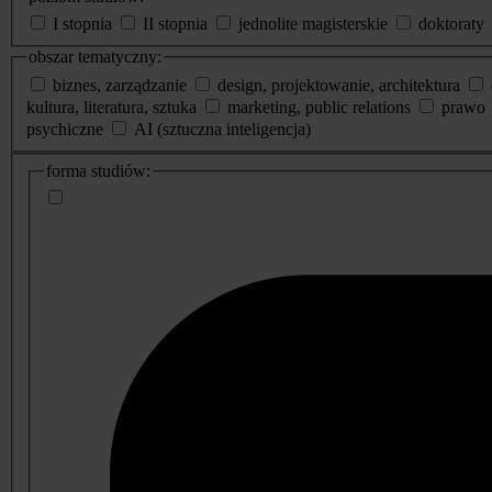
I stopnia
II stopnia
jednolite magisterskie
doktoraty
obszar tematyczny:
biznes, zarządzanie
design, projektowanie, architektura
kultura, literatura, sztuka
marketing, public relations
prawo
psychiczne
AI (sztuczna inteligencja)
dodatkowe
forma studiów:
informacje
o
studiach