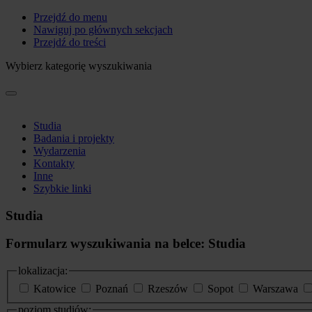
Przejdź do menu
Nawiguj po głównych sekcjach
Przejdź do treści
Wybierz kategorię wyszukiwania
Studia
Badania i projekty
Wydarzenia
Kontakty
Inne
Szybkie linki
Studia
Formularz wyszukiwania na belce: Studia
lokalizacja:
Katowice
Poznań
Rzeszów
Sopot
Warszawa
poziom studiów: