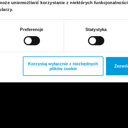
może uniemożliwić korzystanie z niektórych funkcjonalnośc
ularzy.
Preferencje
Statystyka
Korzystaj wyłącznie z niezbędnych
Zezwól
plików cookie