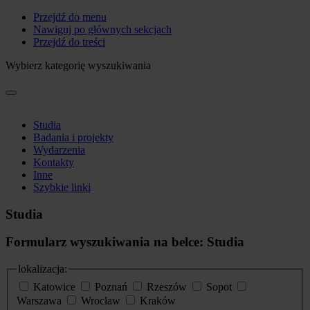
Przejdź do menu
Nawiguj po głównych sekcjach
Przejdź do treści
Wybierz kategorię wyszukiwania
Studia
Badania i projekty
Wydarzenia
Kontakty
Inne
Szybkie linki
Studia
Formularz wyszukiwania na belce: Studia
lokalizacja:
Katowice
Poznań
Rzeszów
Sopot
Warszawa
Wrocław
Kraków