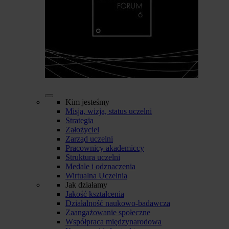
Kim jesteśmy
Misja, wizja, status uczelni
Strategia
Założyciel
Zarząd uczelni
Pracownicy akademiccy
Struktura uczelni
Medale i odznaczenia
Wirtualna Uczelnia
Jak działamy
Jakość kształcenia
Działalność naukowo-badawcza
Zaangażowanie społeczne
Współpraca międzynarodowa