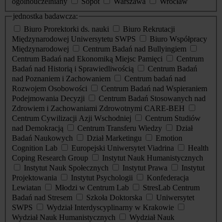
ogólnouczelniany
Sopot
Warszawa
Wrocław
jednostka badawcza:
Biuro Prorektorki ds. nauki
Biuro Rekrutacji
Międzynarodowej Uniwersytetu SWPS
Biuro Współpracy
Międzynarodowej
Centrum Badań nad Bullyingiem
Centrum Badań nad Ekonomiką Miejsc Pamięci
Centrum
Badań nad Historią i Sprawiedliwością
Centrum Badań
nad Poznaniem i Zachowaniem
Centrum badań nad
Rozwojem Osobowości
Centrum Badań nad Wspieraniem
Podejmowania Decyzji
Centrum Badań Stosowanych nad
Zdrowiem i Zachowaniami Zdrowotnymi CARE-BEH
Centrum Cywilizacji Azji Wschodniej
Centrum Studiów
nad Demokracją
Centrum Transferu Wiedzy
Dział
Badań Naukowych
Dział Marketingu
Emotion
Cognition Lab
Europejski Uniwersytet Viadrina
Health
Coping Research Group
Instytut Nauk Humanistycznych
Instytut Nauk Społecznych
Instytut Prawa
Instytut
Projektowania
Instytut Psychologii
Konfederacja
Lewiatan
Młodzi w Centrum Lab
StresLab Centrum
Badań nad Stresem
Szkoła Doktorska
Uniwersytet
SWPS
Wydział Interdyscyplinarny w Krakowie
Wydział Nauk Humanistycznych
Wydział Nauk