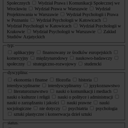
Społecznych
Wydział Prawa i Komunikacji Społecznej we
Wrocławiu
Wydział Prawa w Warszawie
Wydział
Projektowania w Warszawie
Wydział Psychologii i Prawa
w Poznaniu
Wydział Psychologii w Katowicach
Wydział Psychologii w Katowicach
Wydział Psychologii w
Krakowie
Wydział Psychologii w Warszawie
Zakład
Studiów Azjatyckich
typ:
aplikacyjny
finansowany ze środków europejskich
komercyjny
międzynarodowy
naukowo-badawczy
społeczny
strategiczno-rozwojowy
studencki
dyscyplina:
ekonomia i finanse
filozofia
historia
interdyscyplinarne
interdyscyplinarny
językoznawstwo
literaturoznawstwo
nauki o komunikacji i mediach
nauki o kulturze i religii
nauki o polityce i administracji
nauki o zarządzaniu i jakości
nauki prawne
nauki
socjologiczne
nie dotyczy
psychiatria
psychologia
sztuki plastyczne i konserwacja dzieł sztuki
status: