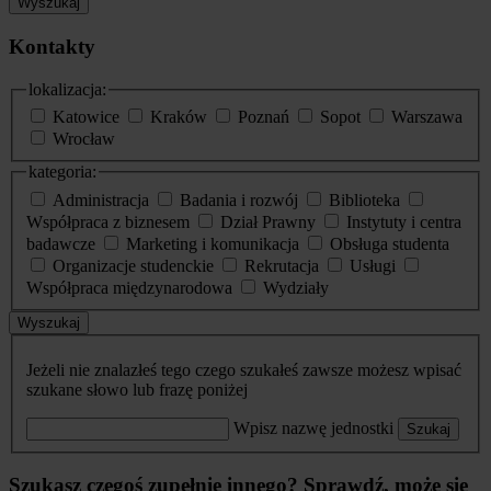
Wyszukaj
Kontakty
lokalizacja:
Katowice
Kraków
Poznań
Sopot
Warszawa
Wrocław
kategoria:
Administracja
Badania i rozwój
Biblioteka
Współpraca z biznesem
Dział Prawny
Instytuty i centra
badawcze
Marketing i komunikacja
Obsługa studenta
Organizacje studenckie
Rekrutacja
Usługi
Współpraca międzynarodowa
Wydziały
Wyszukaj
Jeżeli nie znalazłeś tego czego szukałeś zawsze możesz wpisać
szukane słowo lub frazę poniżej
Wpisz nazwę jednostki
Szukaj
Szukasz czegoś zupełnie innego? Sprawdź, może się