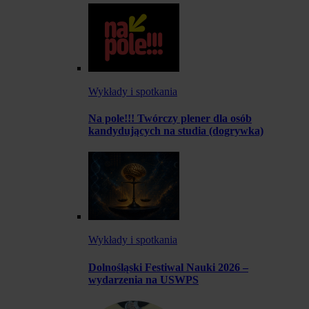
Wykłady i spotkania
Na pole!!! Twórczy plener dla osób
kandydujących na studia (dogrywka)
Wykłady i spotkania
Dolnośląski Festiwal Nauki 2026 –
wydarzenia na USWPS