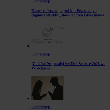
Konferencje
Klasy społeczne po polsku. Przemiany i
ciągłości struktur, doświadczeń i dyskursów
Konferencje
[Call for Proposals] ArtTechScience 2026 we
Wrocławiu
Konferencje