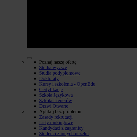
Poznaj naszą ofertę
Studia wyższe
Studia podyplomowe
Doktoraty
Kursy i szkolenia - OpenEdu
Certyfikacje
Szkoła Językowa
Szkoła Trenerów
Drzwi Otwarte
Aplikuj bez problemu
Zasady rekrutacji
Listy rankingowe
Kandydaci z zagranicy
Studenci z innych uczelni