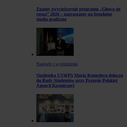
Znamy zwyciężczynie programu „Głowa się
rusza” 2026 – zapraszamy na bezpłatne
studia graficzne
Nagrody i wyróżnienia
Studentka USWPS Maria Komędera dołącza
do Rady Studentów przy Prezesie Polskiej
Agencji Kosmicznej