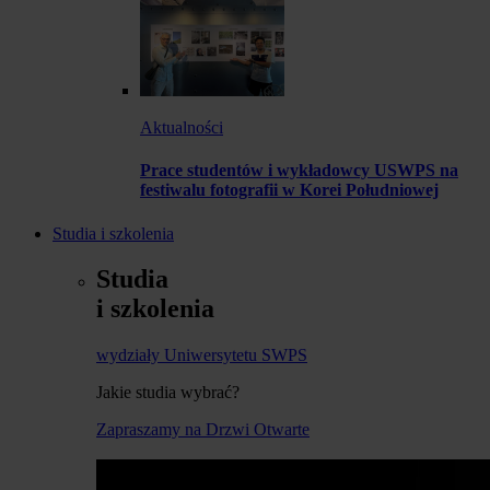
Aktualności
Prace studentów i wykładowcy USWPS na
festiwalu fotografii w Korei Południowej
Studia i szkolenia
Studia
i szkolenia
wydziały Uniwersytetu SWPS
Jakie studia wybrać?
Zapraszamy na Drzwi Otwarte