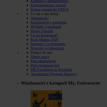
Kampusy i infrastruktura
Zrównoważony rozwój
Sojusz europejski ERUA
Co się u nas dzieje
Aktualności
Konferencje i seminaria
Wykłady i spotkania
Drzwi Otwarte
Co po licencjacie?
Kurs Matura 2026
Nagrody i wyróżnienia
Nowości wydawnicze
Dołącz do nas
Oferty pracy
Pion akademicki
Pion organizacyjny
HR Excellence in Research
Akademicki Program Stażowy
Wiadomości z kategorii
My, Uniwersytet