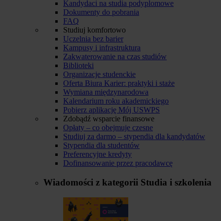
Kandydaci na studia podyplomowe
Dokumenty do pobrania
FAQ
Studiuj komfortowo
Uczelnia bez barier
Kampusy i infrastruktura
Zakwaterowanie na czas studiów
Biblioteki
Organizacje studenckie
Oferta Biura Karier: praktyki i staże
Wymiana międzynarodowa
Kalendarium roku akademickiego
Pobierz aplikację Mój USWPS
Zdobądź wsparcie finansowe
Opłaty – co obejmuje czesne
Studiuj za darmo – stypendia dla kandydatów
Stypendia dla studentów
Preferencyjne kredyty
Dofinansowanie przez pracodawcę
Wiadomości z kategorii
Studia i szkolenia