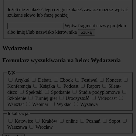
Jeżeli nie znalazłeś tego czego szukałeś zawsze możesz wpisać
szukane słowo lub frazę poniżej
Wpisz fragment nazwy projektu
albo imię i/lub nazwisko kierownika
Szukaj
Wydarzenia
Formularz wyszukiwania na belce: Wydarzenia
typ:
Artykuł
Debata
Ebook
Festiwal
Koncert
Konferencja
Książka
Podcast
Raport
Silent-
disco
Spektakl
Spotkanie
Studia-podyplomowe
Szkolenie
Turniej-gier
Uroczystość
Videocast
Warsztat
Webinar
Wykład
Wystawa
lokalizacja:
Katowice
Kraków
online
Poznań
Sopot
Warszawa
Wrocław