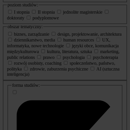
poziom studiów:
I stopnia
II stopnia
jednolite magisterskie
doktoraty
podyplomowe
obszar tematyczny:
biznes, zarządzanie
design, projektowanie, architektura
dziennikarstwo, media
human resources
UX,
informatyka, nowe technologie
języki obce, komunikacja
międzykulturowa
kultura, literatura, sztuka
marketing,
public relations
prawo
psychologia
psychoterapia
rozwój osobisty, coaching
społeczeństwo, państwo,
polityka
zdrowie, zaburzenia psychiczne
AI (sztuczna
inteligencja)
dodatkowe
forma studiów:
informacje
o
studiach