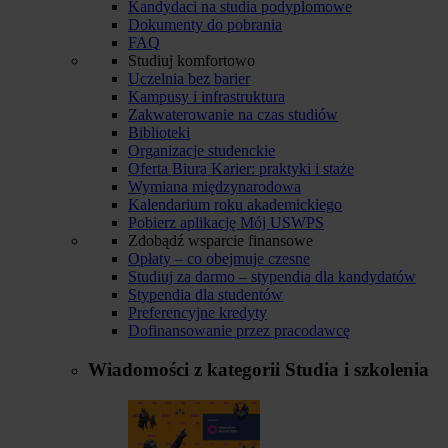
Kandydaci na studia podyplomowe
Dokumenty do pobrania
FAQ
Studiuj komfortowo
Uczelnia bez barier
Kampusy i infrastruktura
Zakwaterowanie na czas studiów
Biblioteki
Organizacje studenckie
Oferta Biura Karier: praktyki i staże
Wymiana międzynarodowa
Kalendarium roku akademickiego
Pobierz aplikację Mój USWPS
Zdobądź wsparcie finansowe
Opłaty – co obejmuje czesne
Studiuj za darmo – stypendia dla kandydatów
Stypendia dla studentów
Preferencyjne kredyty
Dofinansowanie przez pracodawcę
Wiadomości z kategorii
Studia i szkolenia