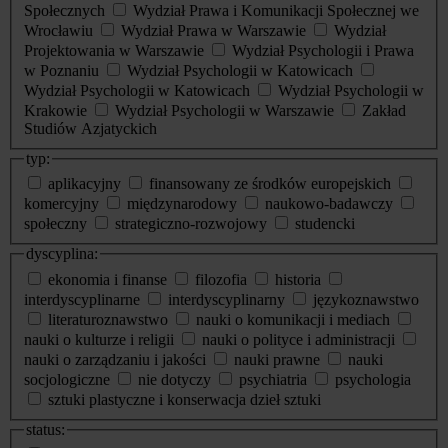
Społecznych
Wydział Prawa i Komunikacji Społecznej we
Wrocławiu
Wydział Prawa w Warszawie
Wydział
Projektowania w Warszawie
Wydział Psychologii i Prawa
w Poznaniu
Wydział Psychologii w Katowicach
Wydział Psychologii w Katowicach
Wydział Psychologii w
Krakowie
Wydział Psychologii w Warszawie
Zakład
Studiów Azjatyckich
typ:
aplikacyjny
finansowany ze środków europejskich
komercyjny
międzynarodowy
naukowo-badawczy
społeczny
strategiczno-rozwojowy
studencki
dyscyplina:
ekonomia i finanse
filozofia
historia
interdyscyplinarne
interdyscyplinarny
językoznawstwo
literaturoznawstwo
nauki o komunikacji i mediach
nauki o kulturze i religii
nauki o polityce i administracji
nauki o zarządzaniu i jakości
nauki prawne
nauki
socjologiczne
nie dotyczy
psychiatria
psychologia
sztuki plastyczne i konserwacja dzieł sztuki
status: