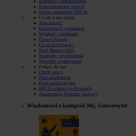
Kampusy i infrastruktura
Zrównoważony rozwój
Sojusz europejski ERUA
Co się u nas dzieje
Aktualności
Konferencje i seminaria
Wykłady i spotkania
Drzwi Otwarte
Co po licencjacie?
Kurs Matura 2026
Nagrody i wyróżnienia
Nowości wydawnicze
Dołącz do nas
Oferty pracy
Pion akademicki
Pion organizacyjny
HR Excellence in Research
Akademicki Program Stażowy
Wiadomości z kategorii
My, Uniwersytet