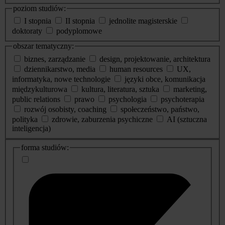
poziom studiów:
I stopnia
II stopnia
jednolite magisterskie
doktoraty
podyplomowe
obszar tematyczny:
biznes, zarządzanie
design, projektowanie, architektura
dziennikarstwo, media
human resources
UX,
informatyka, nowe technologie
języki obce, komunikacja
międzykulturowa
kultura, literatura, sztuka
marketing,
public relations
prawo
psychologia
psychoterapia
rozwój osobisty, coaching
społeczeństwo, państwo,
polityka
zdrowie, zaburzenia psychiczne
AI (sztuczna
inteligencja)
dodatkowe
forma studiów:
informacje
o
studiach