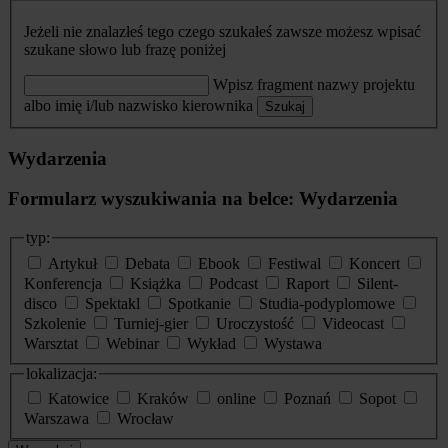
Jeżeli nie znalazłeś tego czego szukałeś zawsze możesz wpisać
szukane słowo lub frazę poniżej
Wpisz fragment nazwy projektu
albo imię i/lub nazwisko kierownika
Szukaj
Wydarzenia
Formularz wyszukiwania na belce: Wydarzenia
typ:
Artykuł
Debata
Ebook
Festiwal
Koncert
Konferencja
Książka
Podcast
Raport
Silent-
disco
Spektakl
Spotkanie
Studia-podyplomowe
Szkolenie
Turniej-gier
Uroczystość
Videocast
Warsztat
Webinar
Wykład
Wystawa
lokalizacja:
Katowice
Kraków
online
Poznań
Sopot
Warszawa
Wrocław