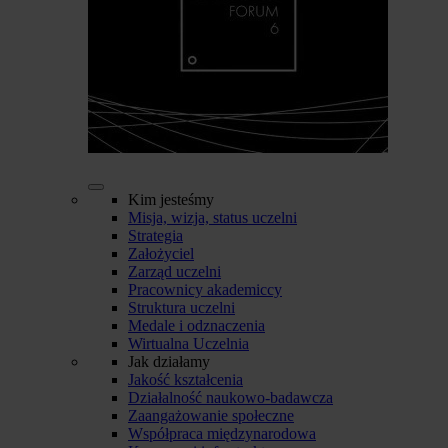
Kim jesteśmy
Misja, wizja, status uczelni
Strategia
Założyciel
Zarząd uczelni
Pracownicy akademiccy
Struktura uczelni
Medale i odznaczenia
Wirtualna Uczelnia
Jak działamy
Jakość kształcenia
Działalność naukowo-badawcza
Zaangażowanie społeczne
Współpraca międzynarodowa