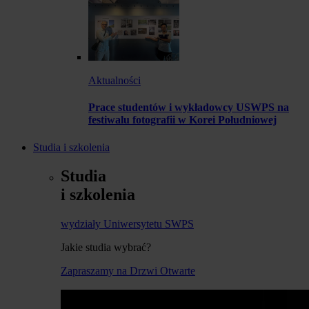
Aktualności
Prace studentów i wykładowcy USWPS na
festiwalu fotografii w Korei Południowej
Studia i szkolenia
Studia
i szkolenia
wydziały Uniwersytetu SWPS
Jakie studia wybrać?
Zapraszamy na Drzwi Otwarte