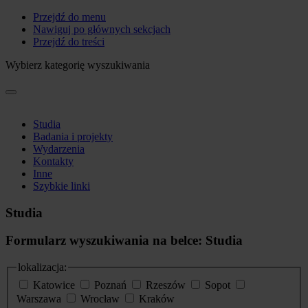
Przejdź do menu
Nawiguj po głównych sekcjach
Przejdź do treści
Wybierz kategorię wyszukiwania
Studia
Badania i projekty
Wydarzenia
Kontakty
Inne
Szybkie linki
Studia
Formularz wyszukiwania na belce: Studia
lokalizacja:
Katowice
Poznań
Rzeszów
Sopot
Warszawa
Wrocław
Kraków