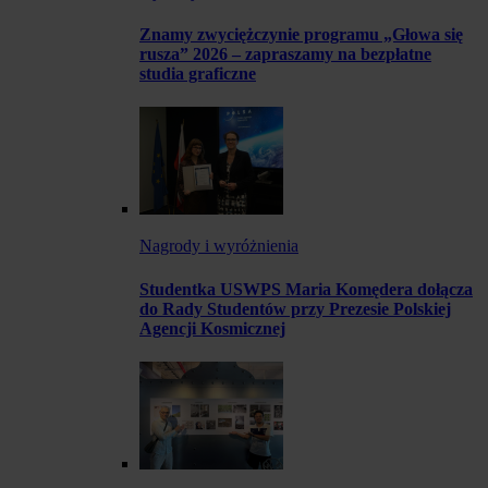
Znamy zwyciężczynie programu „Głowa się
rusza” 2026 – zapraszamy na bezpłatne
studia graficzne
Nagrody i wyróżnienia
Studentka USWPS Maria Komędera dołącza
do Rady Studentów przy Prezesie Polskiej
Agencji Kosmicznej