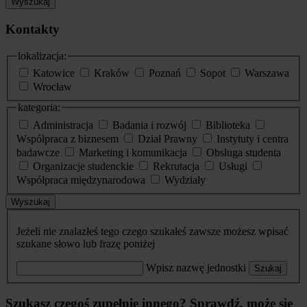
Wyszukaj
Kontakty
lokalizacja:
Katowice
Kraków
Poznań
Sopot
Warszawa
Wrocław
kategoria:
Administracja
Badania i rozwój
Biblioteka
Współpraca z biznesem
Dział Prawny
Instytuty i centra
badawcze
Marketing i komunikacja
Obsługa studenta
Organizacje studenckie
Rekrutacja
Usługi
Współpraca międzynarodowa
Wydziały
Wyszukaj
Jeżeli nie znalazłeś tego czego szukałeś zawsze możesz wpisać
szukane słowo lub frazę poniżej
Wpisz nazwę jednostki
Szukaj
Szukasz czegoś zupełnie innego? Sprawdź, może się