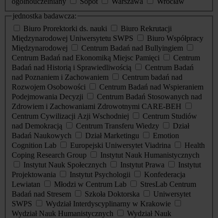
ogólnouczelniany
Sopot
Warszawa
Wrocław
jednostka badawcza:
Biuro Prorektorki ds. nauki
Biuro Rekrutacji
Międzynarodowej Uniwersytetu SWPS
Biuro Współpracy
Międzynarodowej
Centrum Badań nad Bullyingiem
Centrum Badań nad Ekonomiką Miejsc Pamięci
Centrum
Badań nad Historią i Sprawiedliwością
Centrum Badań
nad Poznaniem i Zachowaniem
Centrum badań nad
Rozwojem Osobowości
Centrum Badań nad Wspieraniem
Podejmowania Decyzji
Centrum Badań Stosowanych nad
Zdrowiem i Zachowaniami Zdrowotnymi CARE-BEH
Centrum Cywilizacji Azji Wschodniej
Centrum Studiów
nad Demokracją
Centrum Transferu Wiedzy
Dział
Badań Naukowych
Dział Marketingu
Emotion
Cognition Lab
Europejski Uniwersytet Viadrina
Health
Coping Research Group
Instytut Nauk Humanistycznych
Instytut Nauk Społecznych
Instytut Prawa
Instytut
Projektowania
Instytut Psychologii
Konfederacja
Lewiatan
Młodzi w Centrum Lab
StresLab Centrum
Badań nad Stresem
Szkoła Doktorska
Uniwersytet
SWPS
Wydział Interdyscyplinarny w Krakowie
Wydział Nauk Humanistycznych
Wydział Nauk