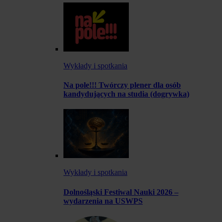
Wykłady i spotkania
Na pole!!! Twórczy plener dla osób
kandydujących na studia (dogrywka)
Wykłady i spotkania
Dolnośląski Festiwal Nauki 2026 –
wydarzenia na USWPS