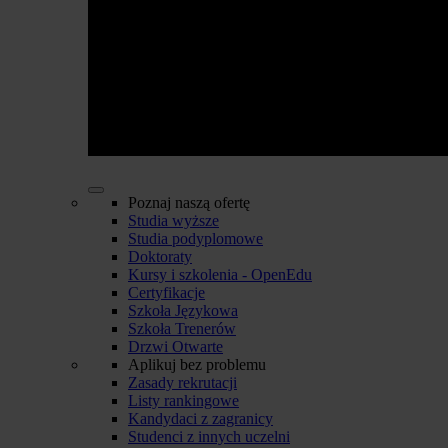
Poznaj naszą ofertę
Studia wyższe
Studia podyplomowe
Doktoraty
Kursy i szkolenia - OpenEdu
Certyfikacje
Szkoła Językowa
Szkoła Trenerów
Drzwi Otwarte
Aplikuj bez problemu
Zasady rekrutacji
Listy rankingowe
Kandydaci z zagranicy
Studenci z innych uczelni