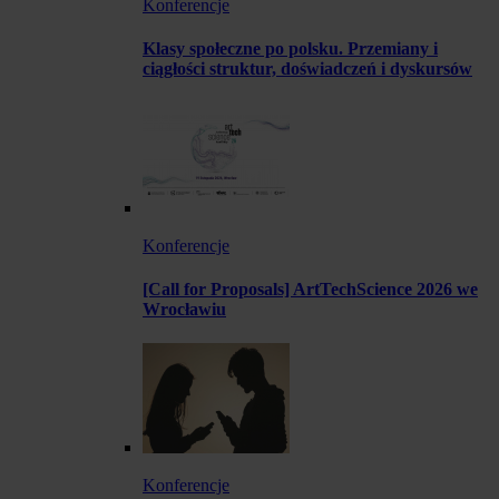
Konferencje
Klasy społeczne po polsku. Przemiany i
ciągłości struktur, doświadczeń i dyskursów
Konferencje
[Call for Proposals] ArtTechScience 2026 we
Wrocławiu
Konferencje